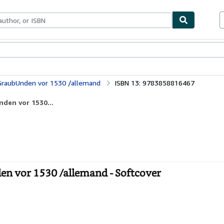
ables
Textbooks
Sellers
Start Selling
 GraubUnden vor 1530 /allemand
ISBN 13: 9783858816467
nden vor 1530...
den vor 1530 /allemand - Softcover