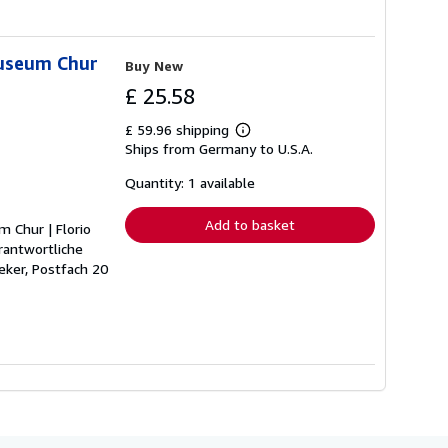
museum Chur
Buy New
£ 25.58
£ 59.96 shipping
Learn
Ships from Germany to U.S.A.
more
about
shipping
Quantity: 1 available
rates
Add to basket
 Chur | Florio
rantwortliche
eker, Postfach 20