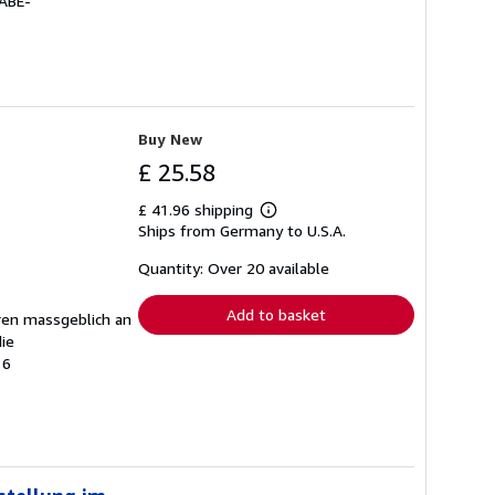
 ABE-
Buy New
£ 25.58
£ 41.96 shipping
Learn
Ships from Germany to U.S.A.
more
about
shipping
Quantity: Over 20 available
rates
Add to basket
ren massgeblich an
die
16