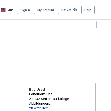
GBP
Sign in
My Account
Basket
Help
Site
shopping
preferences
Buy Used
Condition: Fine
Z : 132 Seiten, 54 farbige
Abbildungen...
View this item