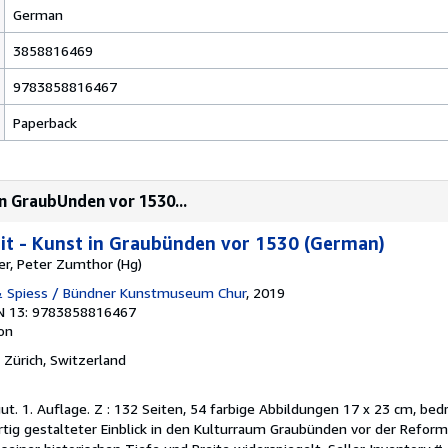
German
3858816469
9783858816467
Paperback
in GraubUnden vor 1530...
eit - Kunst in Graubünden vor 1530 (German)
er, Peter Zumthor (Hg)
& Spiess / Bündner Kunstmuseum Chur
, 2019
N 13: 9783858816467
ion
, Zürich, Switzerland
gut. 1. Auflage. Z : 132 Seiten, 54 farbige Abbildungen 17 x 23 cm, bed
rtig gestalteter Einblick in den Kulturraum Graubünden vor der Reform