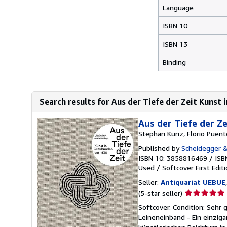
Language
ISBN 10
ISBN 13
Binding
Search results for Aus der Tiefe der Zeit Kunst 
Aus der Tiefe der Z
Stephan Kunz, Florio Puent
Published by
Scheidegger 
ISBN 10: 3858816469
/
ISB
Used
/
Softcover
First Edit
Seller:
Antiquariat UEBUE
Seller
(5-star seller)
rating
Softcover. Condition: Sehr 
5
Leineneinband - Ein einziga
out