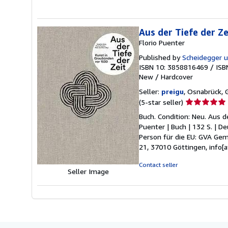
Aus der Tiefe der 
Florio Puenter
Published by
Scheidegger u
ISBN 10: 3858816469
/
ISB
New
/
Hardcover
Seller:
preigu
, Osnabrück,
Seller
(5-star seller)
rating
Buch. Condition: Neu. Aus 
5
Puenter | Buch | 132 S. | D
out
Person für die EU: GVA Gem
of
21, 37010 Göttingen, info[a
5
stars
Contact seller
Seller Image