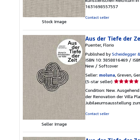
künstlerischen Reichtum in 
of
1631698557557
5
stars
Contact seller
Stock Image
Aus der Tiefe der Ze
Puenter, Florio
Published by
Scheidegger &
ISBN 10: 3858816469
/
ISB
New
/
Softcover
Seller:
moluna
, Greven, G
Seller
(5-star seller)
rating
Condition: New. Ausgehend 
5
der Renovation der Villa P
out
Jubilaeumsausstellung zum
of
5
Contact seller
stars
Seller Image