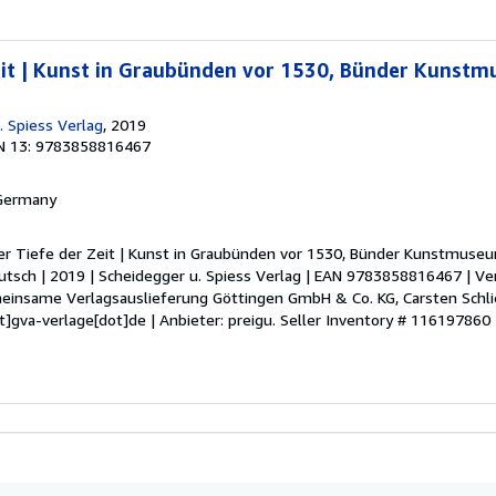
Zeit | Kunst in Graubünden vor 1530, Bünder Kunst
. Spiess Verlag
, 2019
N 13: 9783858816467
 Germany
der Tiefe der Zeit | Kunst in Graubünden vor 1530, Bünder Kunstmuseum
eutsch | 2019 | Scheidegger u. Spiess Verlag | EAN 9783858816467 | Ve
einsame Verlagsauslieferung Göttingen GmbH & Co. KG, Carsten Schli
t]gva-verlage[dot]de | Anbieter: preigu.
Seller Inventory # 116197860