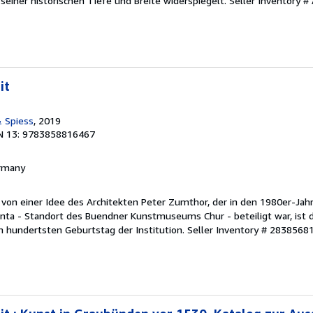
seiner historischen Tiefe und Breite widerspiegelt.
Seller Inventory #
it
 Spiess
, 2019
N 13: 9783858816467
ermany
von einer Idee des Architekten Peter Zumthor, der in den 1980er-Jah
lanta - Standort des Buendner Kunstmuseums Chur - beteiligt war, ist 
 hundertsten Geburtstag der Institution.
Seller Inventory # 2838568