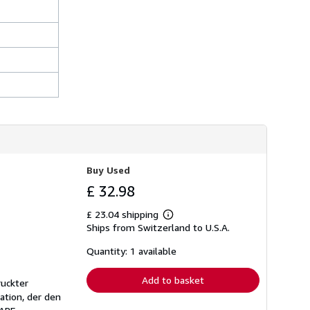
s
h
i
p
p
i
n
g
r
a
t
e
s
Buy Used
£ 32.98
£ 23.04 shipping
Learn
Ships from Switzerland to U.S.A.
more
about
shipping
Quantity: 1 available
rates
Add to basket
ruckter
ation, der den