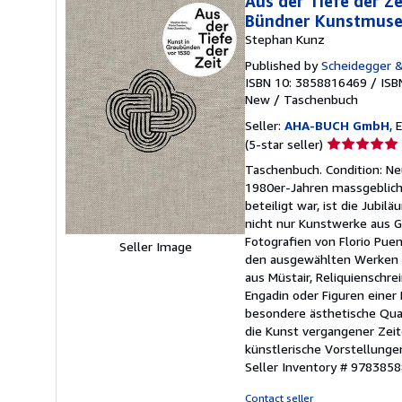
Aus der Tiefe der Z
Bündner Kunstmuse
Stephan Kunz
Published by
Scheidegger &
ISBN 10: 3858816469
/
ISB
New
/
Taschenbuch
Seller:
AHA-BUCH GmbH
, 
Seller
(5-star seller)
rating
Taschenbuch. Condition: Ne
5
1980er-Jahren massgeblich
out
beteiligt war, ist die Jub
of
nicht nur Kunstwerke aus G
5
Fotografien von Florio Puen
Seller Image
stars
den ausgewählten Werken g
aus Müstair, Reliquiensch
Engadin oder Figuren einer
besondere ästhetische Qual
die Kunst vergangener Zei
künstlerische Vorstellunge
Seller Inventory # 978385
Contact seller