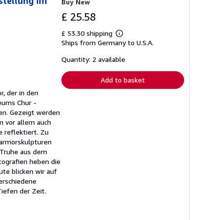
stellung im
Buy New
£ 25.58
£ 53.30 shipping
Learn
Ships from Germany to U.S.A.
more
about
shipping
Quantity: 2 available
rates
Add to basket
, der in den
eums Chur -
den. Gezeigt werden
n vor allem auch
 reflektiert. Zu
armorskulpturen
e Truhe aus dem
tografien heben die
te blicken wir auf
erschiedene
iefen der Zeit.