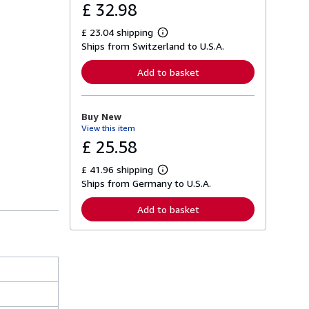
£ 32.98
£ 23.04 shipping
L
Ships from Switzerland to U.S.A.
e
a
r
Add to basket
n
m
o
r
Buy New
e
View this item
a
b
£ 25.58
o
u
£ 41.96 shipping
t
L
s
Ships from Germany to U.S.A.
e
h
a
i
r
Add to basket
p
n
p
m
i
o
n
r
g
e
r
a
a
b
t
o
e
u
s
t