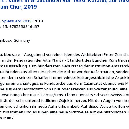
eit : Kunst in Graubünden vor 1530. Katalog zur Aus
um Chur, 2019
 Spiess Apr 2019
, 2019
N 13: 9783858816467
Einbeck, Germany
u. Neuware - Ausgehend von einer Idee des Architekten Peter Zumthor
 an der Renovation der Villa Planta - Standort des Bündner Kunstmus
iläumsausstellung zum hundertsten Geburtstag der Institution entstan
raubünden aus allen Bereichen der Kultur vor der Reformation, sonder
ter, der in seinem Schaffen immer wieder kulturgeschichtliche Aspekte
ehören archäologische Fundstücke aus dem Calancatal ebenso wie M
reine aus dem Domschatz von Chur oder Fresken aus Waltensburg, ein
 Beweinung Christi aus Domat/Ems. Florio Puenters Schwarz-Weiss-Fo
ität der sehr unterschiedlichen Objekte hervor. Mit den Augen von heu
ten und schenken ihr neue Aufmerksamkeit. Auf diese Weise treffen v
n zusammen und erlauben eine neue Sichtweise auf die historischen T
8816467