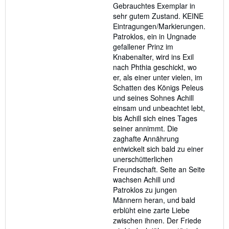
Gebrauchtes Exemplar in
5
sehr gutem Zustand. KEINE
stars
Eintragungen/Markierungen.
Patroklos, ein in Ungnade
gefallener Prinz im
Knabenalter, wird ins Exil
nach Phthia geschickt, wo
er, als einer unter vielen, im
Schatten des Königs Peleus
und seines Sohnes Achill
einsam und unbeachtet lebt,
bis Achill sich eines Tages
seiner annimmt. Die
zaghafte Annährung
entwickelt sich bald zu einer
unerschütterlichen
Freundschaft. Seite an Seite
wachsen Achill und
Patroklos zu jungen
Männern heran, und bald
erblüht eine zarte Liebe
zwischen ihnen. Der Friede