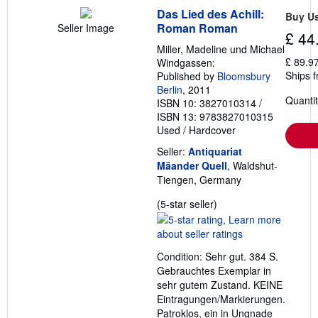
Das Lied des Achill:
Buy U
Roman Roman
Seller Image
£ 44
Miller, Madeline und Michael
£ 89.9
Windgassen:
Ships 
Published by
Bloomsbury
Berlin
, 2011
Quantit
ISBN 10: 3827010314
/
ISBN 13: 9783827010315
Used
/
Hardcover
Seller:
Antiquariat
Mäander Quell
, Waldshut-
Tiengen, Germany
Seller
(5-star seller)
rating
5
out
Condition: Sehr gut. 384 S.
of
Gebrauchtes Exemplar in
5
sehr gutem Zustand. KEINE
stars
Eintragungen/Markierungen.
Patroklos, ein in Ungnade