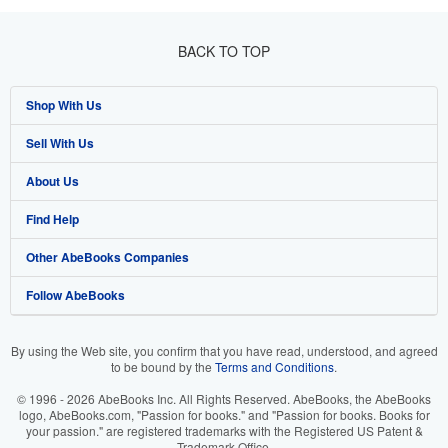
BACK TO TOP
Shop With Us
Sell With Us
Advanced Search
About Us
Browse Collections
Start Selling
Find Help
My Account
Join Our Affiliate Programme
About AbeBooks
Other AbeBooks Companies
My Orders
Book Buyback
Media
Help
Follow AbeBooks
View Basket
Refer a seller
Careers
Customer Service
AbeBooks.com
Privacy Policy
AbeBooks.de
By using the Web site, you confirm that you have read, understood, and agreed
to be bound by the
Terms and Conditions
.
Cookie Preferences
AbeBooks.fr
© 1996 - 2026 AbeBooks Inc. All Rights Reserved. AbeBooks, the AbeBooks
Cookies Notice
AbeBooks.it
logo, AbeBooks.com, "Passion for books." and "Passion for books. Books for
your passion." are registered trademarks with the Registered US Patent &
Trademark Office.
Accessibility
AbeBooks Aus/NZ