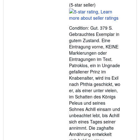
Seller
(5-star seller)
rating
5
out
Condition: Gut. 379 S.
of
Gebrauchtes Exemplar in
5
gutem Zustand. Eine
stars
Eintragung vorne, KEINE
Markierungen oder
Eintragungen im Text.
Patroklos, ein in Ungnade
gefallener Prinz im
Knabenalter, wird ins Exil
nach Phthia geschickt, wo
er, als einer unter vielen,
im Schatten des Königs
Peleus und seines
Sohnes Achill einsam und
unbeachtet lebt, bis Achill
sich eines Tages seiner
annimmt. Die zaghafte
Annährung entwickelt