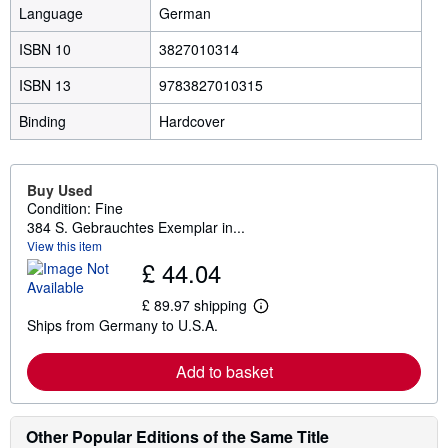
Language
German
ISBN 10
3827010314
ISBN 13
9783827010315
Binding
Hardcover
Buy Used
Condition: Fine
384 S. Gebrauchtes Exemplar in...
View this item
£ 44.04
£ 89.97 shipping
L
Ships from Germany to U.S.A.
e
a
r
Add to basket
n
m
o
r
e
Other Popular Editions of the Same Title
a