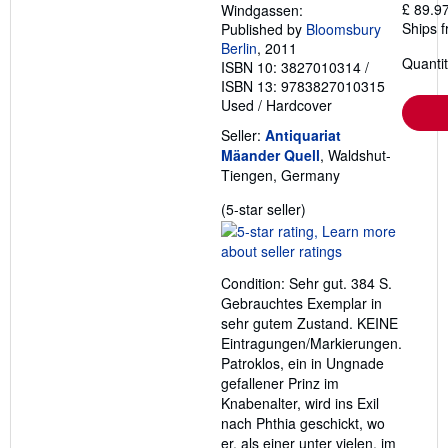
£ 89.9
Windgassen:
Ships 
Published by
Bloomsbury
Berlin
, 2011
Quantit
ISBN 10: 3827010314
/
ISBN 13: 9783827010315
Used
/
Hardcover
Seller:
Antiquariat
Mäander Quell
, Waldshut-
Tiengen, Germany
Seller
(5-star seller)
rating
5
out
Condition: Sehr gut. 384 S.
of
Gebrauchtes Exemplar in
5
sehr gutem Zustand. KEINE
stars
Eintragungen/Markierungen.
Patroklos, ein in Ungnade
gefallener Prinz im
Knabenalter, wird ins Exil
nach Phthia geschickt, wo
er, als einer unter vielen, im