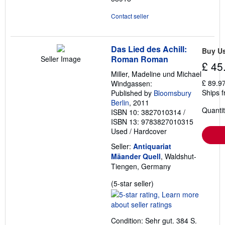
Contact seller
Das Lied des Achill:
Buy U
Roman Roman
Seller Image
£ 45
Miller, Madeline und Michael
£ 89.9
Windgassen:
Ships 
Published by
Bloomsbury
Berlin
, 2011
Quantit
ISBN 10: 3827010314
/
ISBN 13: 9783827010315
Used
/
Hardcover
Seller:
Antiquariat
Mäander Quell
, Waldshut-
Tiengen, Germany
Seller
(5-star seller)
rating
5
out
Condition: Sehr gut. 384 S.
of