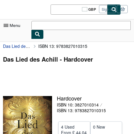
Skip to main content
AbeBooks.co.uk
GBP
Sign in
Site
shopping
preferences
Menu
Das Lied des Achill
ISBN 13: 9783827010315
My Account
My Purchases
Das Lied des Achill - Hardcover
Sign Off
Advanced Search
Browse Collections
Hardcover
Rare Books
ISBN 10: 3827010314
Art & Collectables
ISBN 13: 9783827010315
Textbooks
4 Used
0 New
Sellers
From
£ 44.04