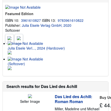
b
o
u
Featured Edition
t
s
ISBN 10:
3961610827
ISBN 13:
9783961610822
h
Publisher:
Julia Eisele Verlag GmbH, 2020
i
p
Softcover
p
i
n
g
Julia Eisele Verl..., 2024 (Hardcover)
r
a
t
e
s
(Softcover)
Search results for Das Lied des Achill
Das Lied des Achill:
Buy U
Roman Roman
Seller Image
£ 44
Miller, Madeline und Michael