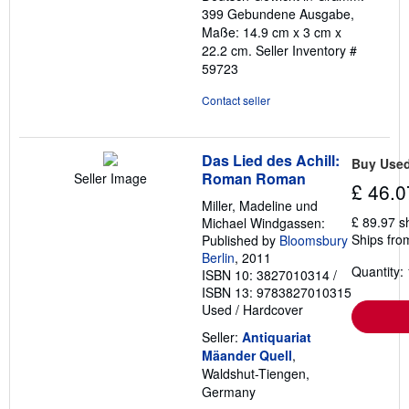
399 Gebundene Ausgabe,
Maße: 14.9 cm x 3 cm x
22.2 cm.
Seller Inventory #
59723
Contact seller
Das Lied des Achill:
Buy Use
Roman Roman
Seller Image
£ 46.0
Miller, Madeline und
£ 89.97 s
Michael Windgassen:
Ships fro
Published by
Bloomsbury
Berlin
, 2011
Quantity: 
ISBN 10: 3827010314
/
ISBN 13: 9783827010315
Used
/
Hardcover
Seller:
Antiquariat
Mäander Quell
,
Waldshut-Tiengen,
Germany