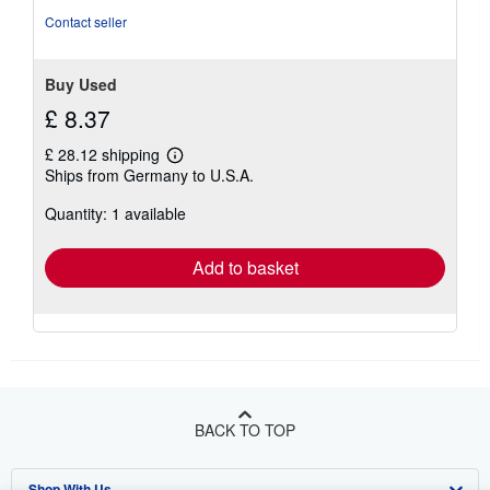
Contact seller
Buy Used
£ 8.37
£ 28.12 shipping
Learn
Ships from Germany to U.S.A.
more
about
Quantity: 1 available
shipping
rates
Add to basket
BACK TO TOP
Shop With Us