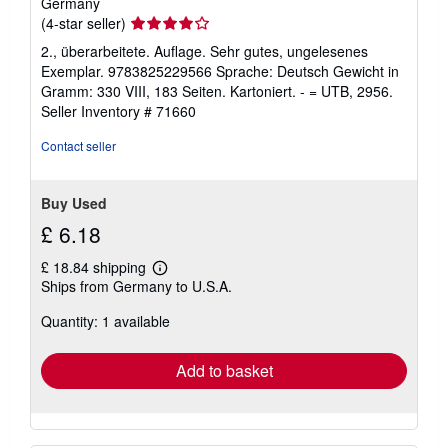
Germany
Seller
(4-star seller)
rating
2., überarbeitete. Auflage. Sehr gutes, ungelesenes
4
Exemplar. 9783825229566 Sprache: Deutsch Gewicht in
out
Gramm: 330 VIII, 183 Seiten. Kartoniert. - = UTB, 2956.
of
Seller Inventory # 71660
5
stars
Contact seller
Buy Used
£ 6.18
£ 18.84 shipping
Learn
Ships from Germany to U.S.A.
more
about
Quantity: 1 available
shipping
rates
Add to basket