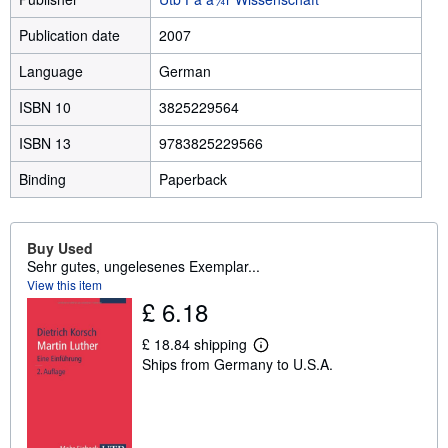
Publication date
2007
Language
German
ISBN 10
3825229564
ISBN 13
9783825229566
Binding
Paperback
Buy Used
Sehr gutes, ungelesenes Exemplar...
View this item
£ 6.18
£ 18.84 shipping
L
Ships from Germany to U.S.A.
e
a
r
n
m
o