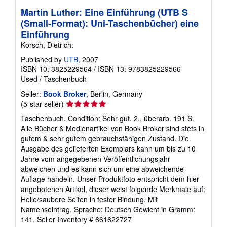
Martin Luther: Eine Einführung (UTB S
(Small-Format): Uni-Taschenbücher) eine
Einführung
Korsch, Dietrich:
Published by
UTB
, 2007
ISBN 10: 3825229564
/
ISBN 13: 9783825229566
Used
/
Taschenbuch
Seller:
Book Broker
, Berlin, Germany
Seller
(5-star seller)
rating
Taschenbuch. Condition: Sehr gut. 2., überarb. 191 S.
5
Alle Bücher & Medienartikel von Book Broker sind stets in
out
gutem & sehr gutem gebrauchsfähigen Zustand. Die
of
Ausgabe des gelieferten Exemplars kann um bis zu 10
5
Jahre vom angegebenen Veröffentlichungsjahr
stars
abweichen und es kann sich um eine abweichende
Auflage handeln. Unser Produktfoto entspricht dem hier
angebotenen Artikel, dieser weist folgende Merkmale auf:
Helle/saubere Seiten in fester Bindung. Mit
Namenseintrag. Sprache: Deutsch Gewicht in Gramm:
141.
Seller Inventory # 661622727