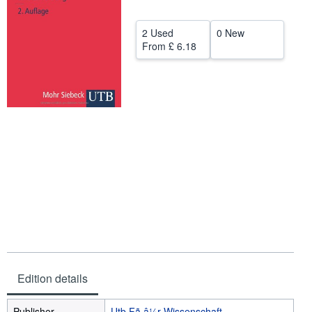
Help
2 Used
0 New
CLOSE
From
£ 6.18
Edition details
Publisher
Utb Fã â¼r Wissenschaft