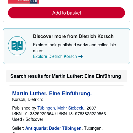
r
e
a
Add to basket
b
o
u
t
s
Discover more from Dietrich Korsch
h
i
Explore their published works and collectible
p
offers.
p
Explore Dietrich Korsch
i
n
g
r
a
Search results for Martin Luther: Eine Einführung
t
e
s
Martin Luther. Eine Einführung.
Korsch, Dietrich:
Published by
Tübingen, Mohr Siebeck,
, 2007
ISBN 10: 3825229564
/
ISBN 13: 9783825229566
Used
/
Softcover
Seller:
Antiquariat Bader Tübingen
, Tübingen,