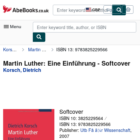
Skip to main content
AbeBooks.co.uk
GBP
Sign in
Site
shopping
preferences
Menu
Korsch, Dietrich
Martin Luther: Eine Einführung
ISBN 13: 9783825229566
My Account
My Purchases
Martin Luther: Eine Einführung - Softcover
Korsch, Dietrich
Advanced Search
Browse Collections
Rare Books
Art & Collectables
Softcover
Textbooks
ISBN 10: 3825229564
ISBN 13: 9783825229566
Sellers
Publisher:
Utb Fã â¼r Wissenschaft
,
2007
Start Selling