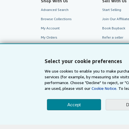
Shop With Us
Sell With Us
Advanced Search
Start Selling
Browse Collections
Join Our Affilia
My Account
Book Buyback
My Orders
Refer a seller
View Basket
Select your cookie preferences
We use cookies to enable you to make purcha
services (for example, by measuring site visi
performance. Choose "Decline" to reject, or "
are used, please visit our
Cookie Notice.
To le
Accept
D
AbeBooks.com
AbeBooks.de