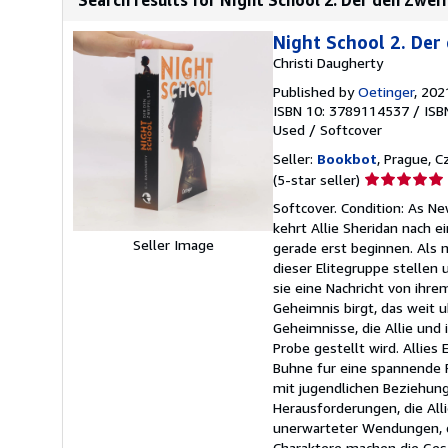
Night School 2. Der
Christi Daugherty
Published by
Oetinger
, 202
ISBN 10: 3789114537
/
ISB
Used
/
Softcover
Seller:
Bookbot
, Prague, C
Seller
(5-star seller)
rating
Softcover. Condition: As Ne
5
kehrt Allie Sheridan nach 
out
Seller Image
gerade erst beginnen. Als 
of
dieser Elitegruppe stellen u
5
sie eine Nachricht von ihre
stars
Geheimnis birgt, das weit u
Geheimnisse, die Allie und
Probe gestellt wird. Allie
Buhne fur eine spannende 
mit jugendlichen Beziehung
Herausforderungen, die Alli
unerwarteter Wendungen, di
Charaktere machen die Gesc