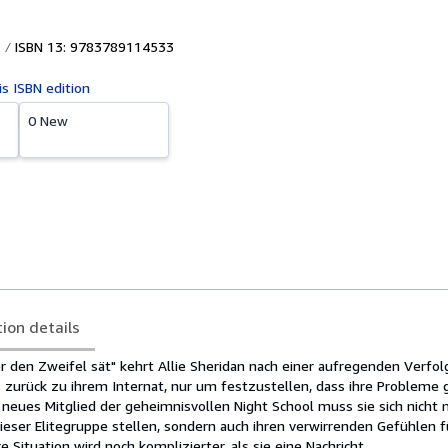
ISBN 13: 9783789114533
is ISBN edition
0 New
tion details
er den Zweifel sät" kehrt Allie Sheridan nach einer aufregenden Verfol
zurück zu ihrem Internat, nur um festzustellen, dass ihre Probleme 
neues Mitglied der geheimnisvollen Night School muss sie sich nicht 
eser Elitegruppe stellen, sondern auch ihren verwirrenden Gefühlen f
re Situation wird noch komplizierter, als sie eine Nachricht...