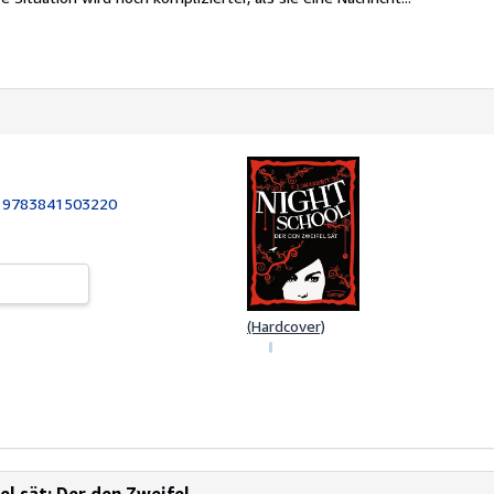
:
9783841503220
(Hardcover)
l sät: Der den Zweifel...