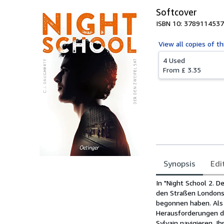
Softcover
ISBN 10: 3789114537
View all
copies of th
4 Used
From
£ 3.35
Synopsis
Edi
Synopsis
In "Night School 2. D
den Straßen Londons 
begonnen haben. Als 
Herausforderungen di
Sylvain navigieren. Ih