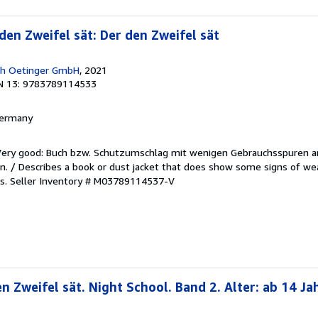
den Zweifel sät: Der den Zweifel sät
ich Oetinger GmbH
, 2021
N 13: 9783789114533
 Germany
/Very good: Buch bzw. Schutzumschlag mit wenigen Gebrauchsspuren a
. / Describes a book or dust jacket that does show some signs of wea
es.
Seller Inventory # M03789114537-V
n Zweifel sät. Night School. Band 2. Alter: ab 14 Ja