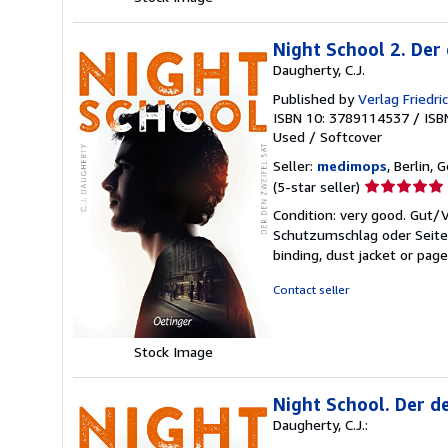
Night School 2. Der 
Daugherty, C.J.
Published by
Verlag Friedr
ISBN 10: 3789114537
/
ISB
Used
/
Softcover
Seller:
medimops
, Berlin,
Seller
(5-star seller)
rating
Condition: very good. Gut
5
Schutzumschlag oder Seiten
out
binding, dust jacket or pag
of
5
Contact seller
stars
Stock Image
Night School. Der de
Daugherty, C.J.: