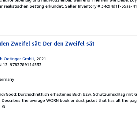
r realistischen Setting erkundet.
Seller Inventory # 34c94d1f-55aa-4
den Zweifel sät: Der den Zweifel sät
ich Oetinger GmbH
, 2021
N 13: 9783789114533
 Germany
end/Good: Durchschnittlich erhaltenes Buch bzw. Schutzumschlag mit 
 / Describes the average WORN book or dust jacket that has all the pa
7-G