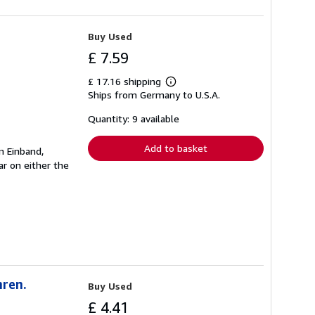
Buy Used
£ 7.59
£ 17.16 shipping
Learn
Ships from Germany to U.S.A.
more
about
shipping
Quantity: 9 available
rates
Add to basket
n Einband,
r on either the
hren.
Buy Used
£ 4.41