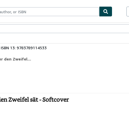
ables
Textbooks
Sellers
Start Selling
ISBN 13: 9783789114533
r den Zweifel...
den Zweifel sät - Softcover