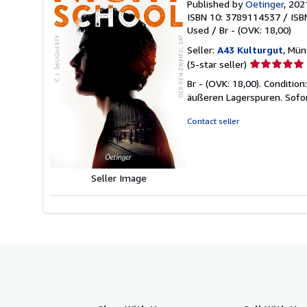
Published by
Oetinger
, 202
ISBN 10: 3789114537
/
ISB
Used
/
Br - (OVK: 18,00)
Seller:
A43 Kulturgut
, Mün
Seller
(5-star seller)
rating
Br - (OVK: 18,00). Conditi
5
äußeren Lagerspuren. Sofor
out
of
Contact seller
5
stars
Seller Image