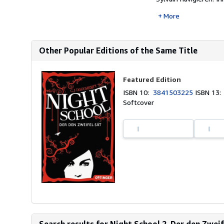
More
Other Popular Editions of the Same Title
Featured Edition
ISBN 10:
3841503225
ISBN 13
Softcover
Search results for Night School 2. Der den Zweife