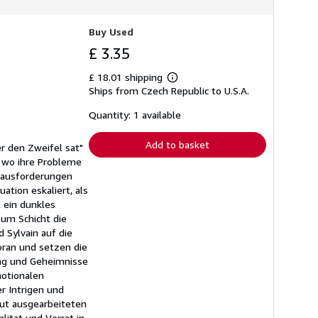
Buy Used
£ 3.35
£ 18.01 shipping
Learn
Ships from Czech Republic to U.S.A.
more
about
shipping
Quantity: 1 available
rates
Add to basket
er den Zweifel sat"
, wo ihre Probleme
erausforderungen
ation eskaliert, als
l ein dunkles
 um Schicht die
 Sylvain auf die
oran und setzen die
ung und Geheimnisse
motionalen
er Intrigen und
gut ausgearbeiteten
itat und Verrat in