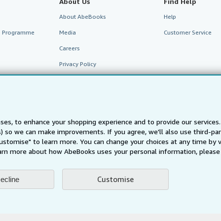
About Us
Find Help
About AbeBooks
Help
te Programme
Media
Customer Service
Careers
Privacy Policy
Cookie Preferences
Cookies Notice
Accessibility
ses, to enhance your shopping experience and to provide our service
ts) so we can make improvements. If you agree, we'll also use third-p
Customise" to learn more. You can change your choices at any time by v
arn more about how AbeBooks uses your personal information, please 
Customise
ecline
AbeBooks.fr
AbeBooks.it
AbeBooks Aus/NZ
AbeBooks.c
BookFinder.com