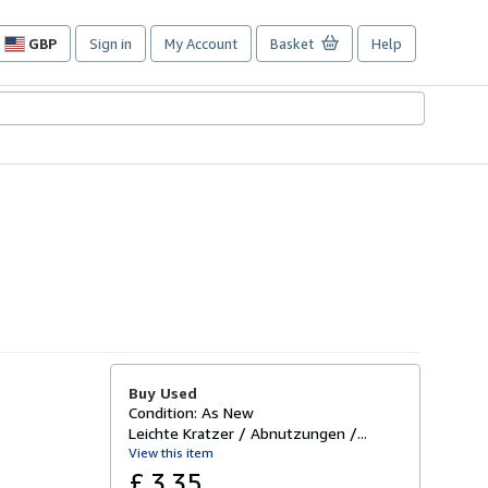
GBP
Sign in
My Account
Basket
Help
Site
shopping
preferences
Buy Used
Condition: As New
Leichte Kratzer / Abnutzungen /...
View this item
£ 3.35