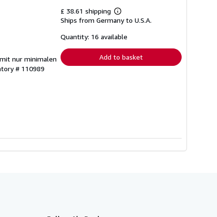
£ 38.61 shipping
Learn
Ships from Germany to U.S.A.
more
about
shipping
Quantity: 16 available
rates
Add to basket
 mit nur minimalen
ntory # 110989