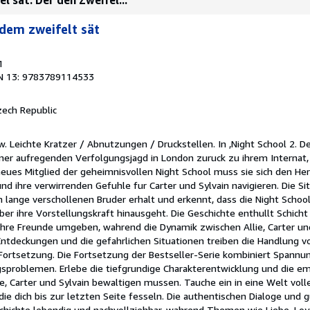
 dem zweifelt sät
1
N 13: 9783789114533
zech Republic
w. Leichte Kratzer / Abnutzungen / Druckstellen. In ,Night School 2. D
einer aufregenden Verfolgungsjagd in London zuruck zu ihrem Internat
neues Mitglied der geheimnisvollen Night School muss sie sich den H
nd ihre verwirrenden Gefuhle fur Carter und Sylvain navigieren. Die Situ
m lange verschollenen Bruder erhalt und erkennt, dass die Night Schoo
ber ihre Vorstellungskraft hinausgeht. Die Geschichte enthullt Schicht
 ihre Freunde umgeben, wahrend die Dynamik zwischen Allie, Carter und
s Entdeckungen und die gefahrlichen Situationen treiben die Handlung v
Fortsetzung. Die Fortsetzung der Bestseller-Serie kombiniert Spann
sproblemen. Erlebe die tiefgrundige Charakterentwicklung und die e
e, Carter und Sylvain bewaltigen mussen. Tauche ein in eine Welt voll
e dich bis zur letzten Seite fesseln. Die authentischen Dialoge und 
hichte lebendig und nachvollziehbar, wahrend Themen wie Liebe, Loyal