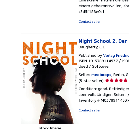
einem geheimnisvollen, abe
c3d5f188e0c1
Contact seller
Night School 2. Der 
Daugherty, C.J.
Published by
Verlag Friedr
ISBN 10: 3789114537
/
ISB
Used
/
Softcover
Seller:
medimops
, Berlin,
Seller
(5-star seller)
rating
Condition: good. Befriedig
5
aber vollständigen Seiten.
out
Inventory # M0378911453
of
5
Contact seller
stars
Stock Image