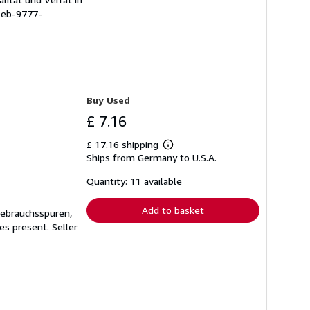
1eb-9777-
Buy Used
£ 7.16
£ 17.16 shipping
Learn
Ships from Germany to U.S.A.
more
about
shipping
Quantity: 11 available
rates
Add to basket
Gebrauchsspuren,
ges present.
Seller