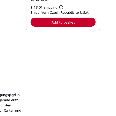
£ 18.01 shipping
L
Ships from Czech Republic to U.S.A.
e
a
r
Add to basket
n
m
o
r
e
a
b
o
u
t
s
h
i
p
p
i
n
g
r
gungsjagd in
a
gerade erst
t
nur den
e
s
ür Carter und