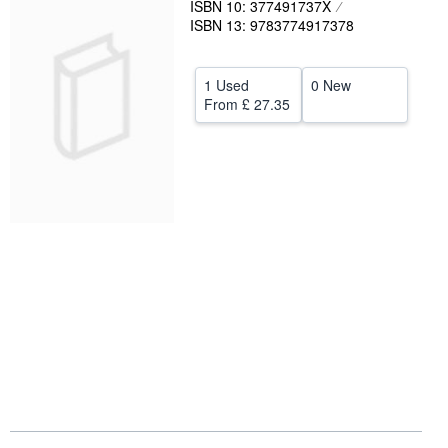
ISBN 10: 377491737X
ISBN 13: 9783774917378
Help
CLOSE
1 Used
0 New
From
£ 27.35