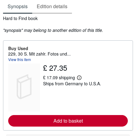
Synopsis
Edition details
Synopsis
Hard to Find book
"synopsis" may belong to another edition of this title.
Buy Used
229, 30 S. Mit zahlr. Fotos und...
View this item
£ 27.35
£ 17.09 shipping
L
Ships from Germany to U.S.A.
e
a
r
n
m
o
r
e
Add to basket
a
b
o
u