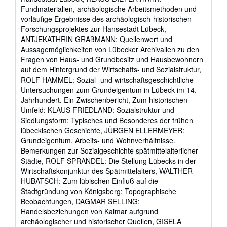
stars
Fundmaterialien, archäologische Arbeitsmethoden und
vorläufige Ergebnisse des archäologisch-historischen
Forschungsprojektes zur Hansestadt Lübeck,
ANTJEKATHRIN GRAßMANN: Quellenwert und
Aussagemöglichkeiten von Lübecker Archivalien zu den
Fragen von Haus- und Grundbesitz und Hausbewohnern
auf dem Hintergrund der Wirtschafts- und Sozialstruktur,
ROLF HAMMEL: Sozial- und wirtschaftsgeschichtliche
Untersuchungen zum Grundeigentum in Lübeck im 14.
Jahrhundert. Ein Zwischenbericht, Zum historischen
Umfeld: KLAUS FRIEDLAND: Sozialstruktur und
Siedlungsform: Typisches und Besonderes der frühen
lübeckischen Geschichte, JÜRGEN ELLERMEYER:
Grundeigentum, Arbeits- und Wohnverhältnisse.
Bemerkungen zur Sozialgeschichte spätmittelalterlicher
Städte, ROLF SPRANDEL: Die Stellung Lübecks in der
Wirtschaftskonjunktur des Spätmittelalters, WALTHER
HUBATSCH: Zum lübischen Einfluß auf die
Stadtgründung von Königsberg: Topographische
Beobachtungen, DAGMAR SELLING:
Handelsbeziehungen von Kalmar aufgrund
archäologischer und historischer Quellen, GISELA