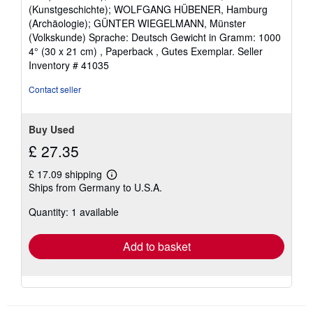
(Kunstgeschichte); WOLFGANG HÜBENER, Hamburg
(Archäologie); GÜNTER WIEGELMANN, Münster
(Volkskunde) Sprache: Deutsch Gewicht in Gramm: 1000
4° (30 x 21 cm) , Paperback , Gutes Exemplar.
Seller
Inventory # 41035
Contact seller
Buy Used
£ 27.35
£ 17.09 shipping
Learn
Ships from Germany to U.S.A.
more
about
Quantity: 1 available
shipping
rates
Add to basket