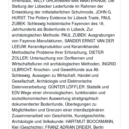
Innenstadt, WILLY GROENMAN-VAN WAATERINGE: Die
Stellung der Lübecker Lederfunde im Rahmen der
Entwicklung der mittelalterlichen Schuhmode, JOHN G.
HURST: The Pottery Evidence for Lübeck Trade, PAUL
ZUBEK: Schleswig-holsteinische Fayencen des 18.
Jahrhunderts als Bodenfunde in Lübeck, Zur
archäologischen Methode: PAUL ZUBEK: Ausgrabungen
von Fayence-Manufakturen, SANDER ERNST VAN DER
LEEUW: Keramikproduktion und Keramikhandel.
Methodische Probleme ihrer Erforschung, DIETER
ZOLLER: Untersuchung von Dorfkernen und
Wirtschaftsfluren mit archäologischen Methoden, INGRID
ULBRICHT: Knochen- und Geweihfunde aus Alt-
Schleswig. Aussagen zu Wirtschaft, Handel und
Gesellschaft, Archäologie und Elektronische
Datenverarbeitung: GÜNTER LÖFFLER: Statistik und
EDV-Wege einer chronologischen, funktionalen und
sozioökonomischen Auswertung stratigraphisch
dokumentierter Bodenfunde, Überlegungen zu
Möglichkeiten und Grenzen einer interdisziplinären
Zusammenarbeit von Geschichte, Kunstgeschichte,
Archäologie und Volkskunde: HARTMUT BOOCKMANN,
Kiel (Geschichte); FRANZ ADRIAN DREIER, Berlin