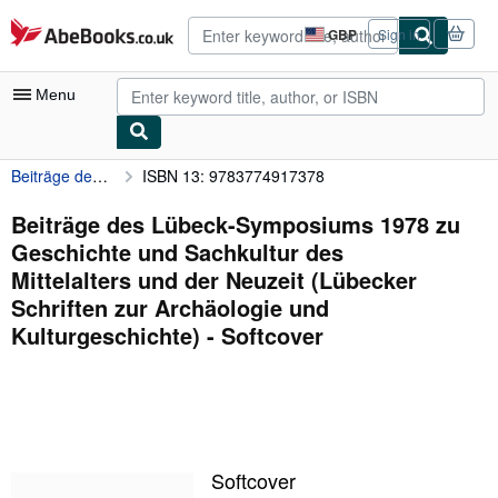
Skip to main content
AbeBooks.co.uk
GBP
Sign in
Site
shopping
preferences
Menu
Beiträge des Lübeck-Symposiums 1978 zu Geschichte und Sachkultur des Mittelalters und der Neuzeit (Lübecker Schriften zur Archäologie und Kulturgeschichte)
ISBN 13: 9783774917378
My Account
My Purchases
Beiträge des Lübeck-Symposiums 1978 zu
Geschichte und Sachkultur des
Advanced Search
Mittelalters und der Neuzeit (Lübecker
Browse Collections
Schriften zur Archäologie und
Kulturgeschichte) - Softcover
Rare Books
Art & Collectables
Textbooks
Sellers
Softcover
Start Selling