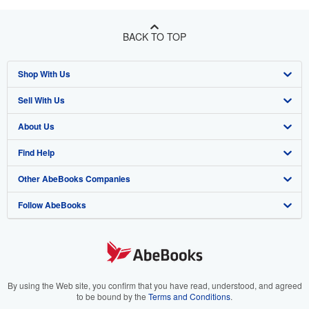
BACK TO TOP
Shop With Us
Sell With Us
Advanced Search
About Us
Browse Collections
Start Selling
Find Help
My Account
Join Our Affiliate Programme
About AbeBooks
Other AbeBooks Companies
My Orders
Book Buyback
Media
Help
Follow AbeBooks
View Basket
Refer a seller
Careers
Customer Service
AbeBooks.com
Privacy Policy
AbeBooks.de
Cookie Preferences
AbeBooks.fr
Cookies Notice
AbeBooks.it
By using the Web site, you confirm that you have read, understood, and agreed
to be bound by the
Terms and Conditions
.