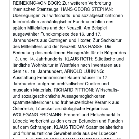
REINEKING-VON BOCK: Zur weiteren Verbreitung
rheinischen Steinzeugs, HANS-GEORG STEPHAN:
Überlegungen zur wirtschafts- und sozialgeschichtlichen
Interpretation archäologischer Fundmaterialien des
späten Mittelalters und der Neuzeit. Am Beispiel
ausgewählter Fundkomplexe des 16. und 17.
Jahrhunderts aus Göttingen und Höxter, Zur Sachkultur
des Mittelalters und der Neuzeit: MAX HASSE: Die
Bedeutung des metallenen Hausgeräts für die Bürger des
13. und 14. Jahrhunderts, KLAUS ROTH: Städtische und
ländliche Wohnkultur in Westfalen nach Inventaren aus
dem 16.-18. Jahrhundert, ARNOLD LÜHNING:
Ausstattung Fehmarnscher Bauernhäuser im 17.
Jahrhundert aufgrund archivalischer Quellen und
musealen Materials, RICHARD PITTIONI: Wirtschafts-
und sozialgeschichtliche Aussagemöglichkeiten
spätmittelalterlicher und frühneuzeitlicher Keramik aus
Österreich, Lübecker archäologische Ergebnisse:
WOLFGANG ERDMANN: Fronerei und Fleischmarkt in
Lübeck: Vorbericht zu den ersten Befunden und Funden
auf dem Schrangen, KLAUS TIDOW: Spätmittelalterliche
und frühneuzeitliche Gewebefunde aus der Lübecker