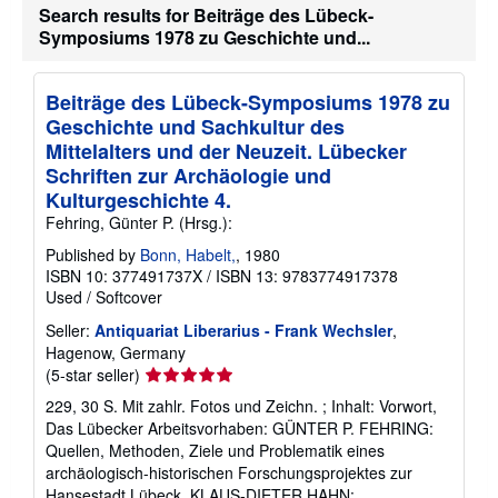
Search results for Beiträge des Lübeck-
t
s
Symposiums 1978 zu Geschichte und...
h
i
p
p
Beiträge des Lübeck-Symposiums 1978 zu
i
Geschichte und Sachkultur des
n
g
Mittelalters und der Neuzeit. Lübecker
r
Schriften zur Archäologie und
a
Kulturgeschichte 4.
t
e
Fehring, Günter P. (Hrsg.):
s
Published by
Bonn, Habelt,
, 1980
ISBN 10: 377491737X
/
ISBN 13: 9783774917378
Used
/
Softcover
Seller:
Antiquariat Liberarius - Frank Wechsler
,
Hagenow, Germany
Seller
(5-star seller)
rating
229, 30 S. Mit zahlr. Fotos und Zeichn. ; Inhalt: Vorwort,
5
Das Lübecker Arbeitsvorhaben: GÜNTER P. FEHRING:
out
Quellen, Methoden, Ziele und Problematik eines
of
archäologisch-historischen Forschungsprojektes zur
5
Hansestadt Lübeck, KLAUS-DIETER HAHN: