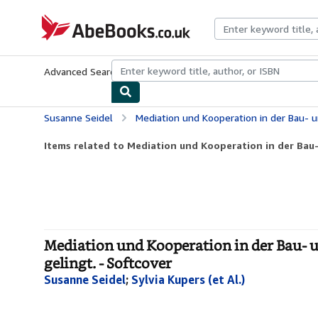
Skip to main content
AbeBooks.co.uk
Advanced Search
Browse Collections
Rare Books
Art & Collect
Susanne Seidel
Mediation und Kooperation in der Bau- und Immobilienb
Items related to Mediation und Kooperation in der Bau-
Mediation und Kooperation in der Bau-
gelingt. - Softcover
Susanne Seidel
;
Sylvia Kupers (et Al.)