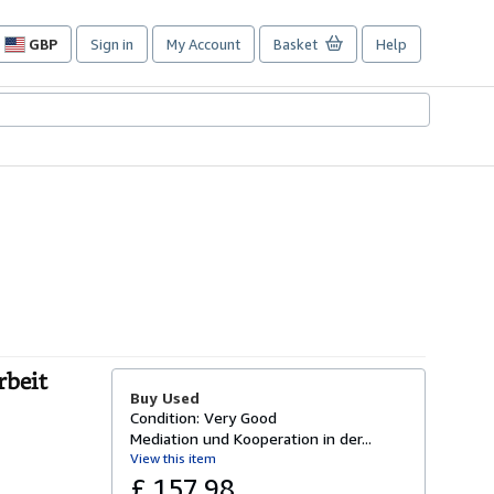
GBP
Sign in
My Account
Basket
Help
Site
shopping
preferences
rbeit
Buy Used
Condition: Very Good
Mediation und Kooperation in der...
View this item
£ 157.98