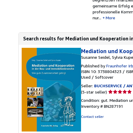
gemeinsame Erfolg e
professionelle Kommun
nur...
More
Search results for Mediation und Kooperation in
Mediation und Koop
Susanne Seidel, Sylvia Kup
Published by
Fraunhofer Ir
ISBN 10: 3738804323
/
ISB
Used
/
Softcover
Seller:
BUCHSERVICE / ANT
Seller
(5-star seller)
rating
Condition: gut. Mediation 
5
Inventory # BN287191
out
of
Contact seller
5
stars