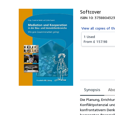
Softcover
ISBN 10: 3738804323
View all
copies of th
1 Used
From
£ 157.98
Synopsis
Abo
Synopsis
Die Planung, Erricht
Konfliktpotenzial un
konfrontativem Denke
begrenzten finanziel