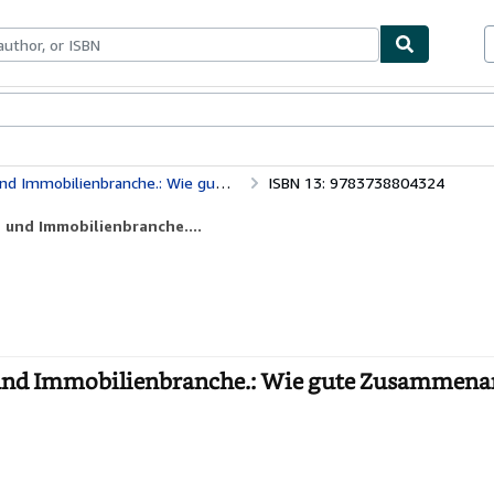
ables
Textbooks
Sellers
Start Selling
ranche.: Wie gute Zusammenarbeit gelingt.
ISBN 13: 9783738804324
 und Immobilienbranche....
 und Immobilienbranche.: Wie gute Zusammena