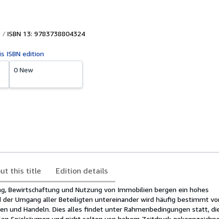
ISBN 13: 9783738804324
is ISBN edition
0 New
ut this title
Edition details
ung, Bewirtschaftung und Nutzung von Immobilien bergen ein hohes
d der Umgang aller Beteiligten untereinander wird häufig bestimmt vo
n und Handeln. Dies alles findet unter Rahmenbedingungen statt, di
len Spielräumen und nicht selten von hohem Zeitdruck gekennzeichnet