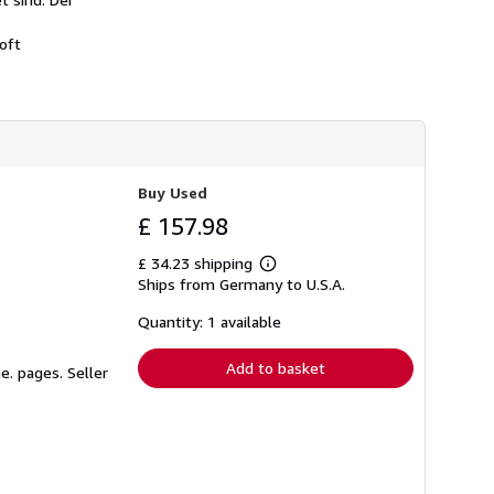
oft
Buy Used
£ 157.98
£ 34.23 shipping
Learn
Ships from Germany to U.S.A.
more
about
shipping
Quantity: 1 available
rates
Add to basket
he. pages.
Seller