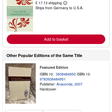
£ 17.13 shipping
L
Ships from Germany to U.S.A.
e
a
r
n
m
o
r
e
Add to basket
a
b
o
u
t
Other Popular Editions of the Same Title
s
h
i
Featured Edition
p
p
ISBN 10:
3938484950
ISBN 13:
i
9783938484951
n
g
Publisher:
Anaconda, 2007
r
Hardcover
a
t
e
s