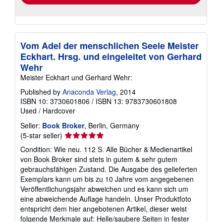
Vom Adel der menschlichen Seele Meister
Eckhart. Hrsg. und eingeleitet von Gerhard
Wehr
Meister Eckhart und Gerhard Wehr:
Published by
Anaconda Verlag
, 2014
ISBN 10: 3730601806
/
ISBN 13: 9783730601808
Used
/
Hardcover
Seller:
Book Broker
, Berlin, Germany
Seller
(5-star seller)
rating
Condition: Wie neu. 112 S. Alle Bücher & Medienartikel
5
von Book Broker sind stets in gutem & sehr gutem
out
gebrauchsfähigen Zustand. Die Ausgabe des gelieferten
of
Exemplars kann um bis zu 10 Jahre vom angegebenen
5
Veröffentlichungsjahr abweichen und es kann sich um
stars
eine abweichende Auflage handeln. Unser Produktfoto
entspricht dem hier angebotenen Artikel, dieser weist
folgende Merkmale auf: Helle/saubere Seiten in fester