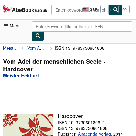
Skip to main content
AbeBooks.co.uk
GBP
Sign in
Site
shopping
preferences
Menu
Meister Eckhart
Vom Adel der menschlichen Seele
ISBN 13: 9783730601808
My Account
My Purchases
Vom Adel der menschlichen Seele -
Hardcover
Advanced Search
Meister Eckhart
Browse Collections
Rare Books
Art & Collectables
Textbooks
Hardcover
ISBN 10: 3730601806
Sellers
ISBN 13: 9783730601808
Start Selling
Publisher:
Anaconda Verlag
,
2014