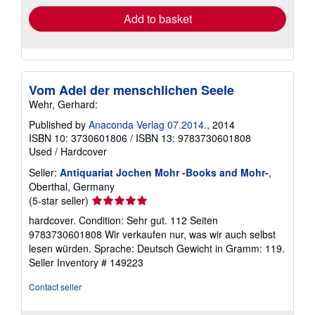
Add to basket
Vom Adel der menschlichen Seele
Wehr, Gerhard:
Published by
Anaconda Verlag 07.2014.
, 2014
ISBN 10: 3730601806
/
ISBN 13: 9783730601808
Used
/
Hardcover
Seller:
Antiquariat Jochen Mohr -Books and Mohr-
,
Oberthal, Germany
Seller
(5-star seller)
rating
hardcover. Condition: Sehr gut. 112 Seiten
5
9783730601808 Wir verkaufen nur, was wir auch selbst
out
lesen würden. Sprache: Deutsch Gewicht in Gramm: 119.
of
Seller Inventory # 149223
5
stars
Contact seller