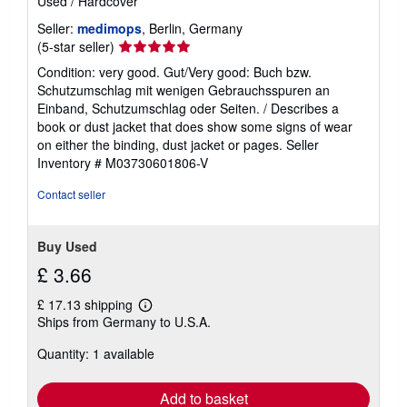
Used
/
Hardcover
Seller:
medimops
, Berlin, Germany
Seller
(5-star seller)
rating
Condition: very good. Gut/Very good: Buch bzw.
5
Schutzumschlag mit wenigen Gebrauchsspuren an
out
Einband, Schutzumschlag oder Seiten. / Describes a
of
book or dust jacket that does show some signs of wear
5
on either the binding, dust jacket or pages.
Seller
stars
Inventory # M03730601806-V
Contact seller
Buy Used
£ 3.66
£ 17.13 shipping
Learn
Ships from Germany to U.S.A.
more
about
Quantity: 1 available
shipping
rates
Add to basket