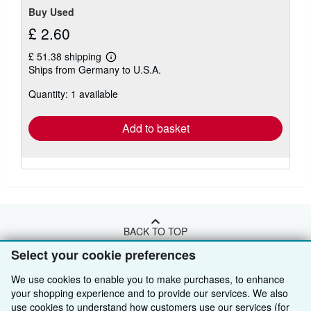
Buy Used
£ 2.60
£ 51.38 shipping
Learn
Ships from Germany to U.S.A.
more
about
Quantity: 1 available
shipping
rates
Add to basket
BACK TO TOP
Select your cookie preferences
Shop With Us
We use cookies to enable you to make purchases, to enhance
your shopping experience and to provide our services. We also
Sell With Us
Advanced Search
use cookies to understand how customers use our services (for