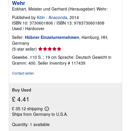
Wehr
Eckhart, Meister und Gerhard (Herausgeber) Wehr:
Published by
Köln : Anaconda
, 2014
ISBN 10: 3730601806
/
ISBN 13: 9783730601808
Used
/
Hardcover
Seller:
Hübner Einzelunternehmen
, Hamburg, HH,
Germany
Seller
(5-star seller)
rating
Gewebe. 110 S. ; 19 cm Sprache: Deutsch Gewicht in
5
Gramm: 400.
Seller Inventory # 117439
out
of
Contact seller
5
stars
Buy Used
£ 4.41
£ 35.12 shipping
Learn
Ships from Germany to U.S.A.
more
about
Quantity: 1 available
shipping
rates