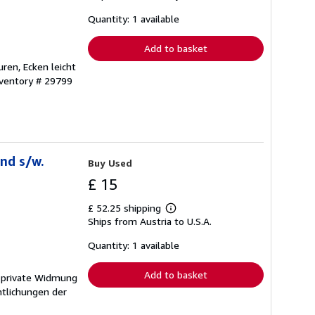
about
shipping
Quantity: 1 available
rates
Add to basket
uren, Ecken leicht
nventory # 29799
und s/w.
Buy Used
£ 15
£ 52.25 shipping
Learn
Ships from Austria to U.S.A.
more
about
shipping
Quantity: 1 available
rates
Add to basket
, private Widmung
ntlichungen der