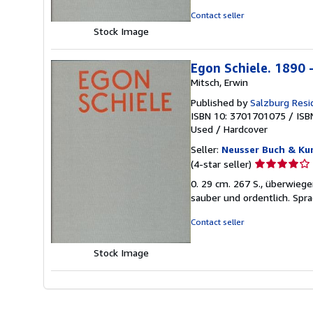
5
Contact seller
stars
Stock Image
Egon Schiele. 1890 
Mitsch, Erwin
Published by
Salzburg Resi
ISBN 10: 3701701075
/
ISB
Used
/
Hardcover
Seller:
Neusser Buch & Ku
Seller
(4-star seller)
rating
0. 29 cm. 267 S., überwiege
4
sauber und ordentlich. Spr
out
of
Contact seller
5
stars
Stock Image