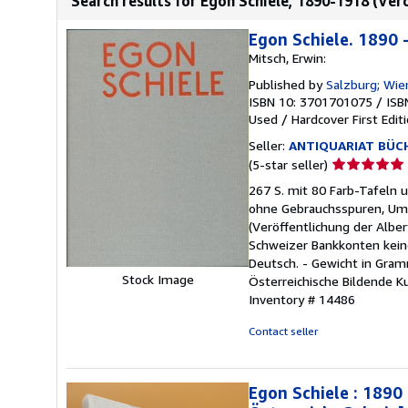
Search results for Egon Schiele, 1890-1918 (Ver
Egon Schiele. 1890 
Mitsch, Erwin:
Published by
Salzburg; Wie
ISBN 10: 3701701075
/
ISB
Used
/
Hardcover
First Edit
Seller:
ANTIQUARIAT BÜCH
Seller
(5-star seller)
rating
267 S. mit 80 Farb-Tafeln 
5
ohne Gebrauchsspuren, Umsc
out
(Veröffentlichung der Alber
of
Schweizer Bankkonten kein
5
Deutsch. - Gewicht in Gramm
stars
Stock Image
Österreichische Bildende Ku
Inventory # 14486
Contact seller
Egon Schiele : 1890