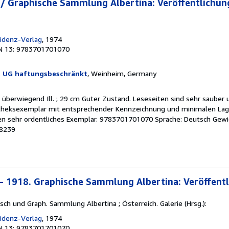
] / Graphische Sammlung Albertina: Veröffentlichun
sidenz-Verlag
, 1974
N 13: 9783701701070
t UG haftungsbeschränkt
, Weinheim, Germany
 überwiegend Ill. ; 29 cm Guter Zustand. Leseseiten sind sehr sauber 
otheksexemplar mit entsprechender Kennzeichnung und minimalen Lag
n sehr ordentliches Exemplar. 9783701701070 Sprache: Deutsch Gewi
98239
 - 1918. Graphische Sammlung Albertina: Veröffent
Mitsch und Graph. Sammlung Albertina ; Österreich. Galerie (Hrsg.):
sidenz-Verlag
, 1974
N 13: 9783701701070