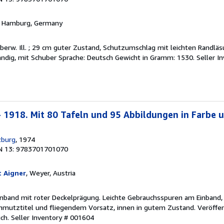
, Hamburg, Germany
 überw. Ill. ; 29 cm guter Zustand, Schutzumschlag mit leichten Randläs
trandig, mit Schuber Sprache: Deutsch Gewicht in Gramm: 1530.
Seller I
- 1918. Mit 80 Tafeln und 95 Abbildungen in Farbe 
zburg
, 1974
N 13: 9783701701070
t Aigner
, Weyer, Austria
inband mit roter Deckelprägung. Leichte Gebrauchsspuren am Einband
hmutztitel und fliegendem Vorsatz, innen in gutem Zustand. Veröffe
uch.
Seller Inventory # 001604