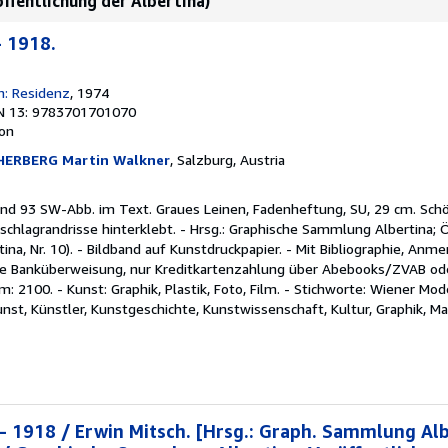
öffentlichung der Albertina)
- 1918.
n: Residenz
, 1974
N 13: 9783701701070
ion
ERBERG Martin Walkner
, Salzburg, Austria
und 93 SW-Abb. im Text. Graues Leinen, Fadenheftung, SU, 29 cm. Sch
hlagrandrisse hinterklebt. - Hrsg.: Graphische Sammlung Albertina; Ös
tina, Nr. 10). - Bildband auf Kunstdruckpapier. - Mit Bibliographie, An
e Banküberweisung, nur Kreditkartenzahlung über Abebooks/ZVAB ode
: 2100. - Kunst: Graphik, Plastik, Foto, Film. - Stichworte: Wiener Mod
nst, Künstler, Kunstgeschichte, Kunstwissenschaft, Kultur, Graphik, Mal
 - 1918 / Erwin Mitsch. [Hrsg.: Graph. Sammlung Alb