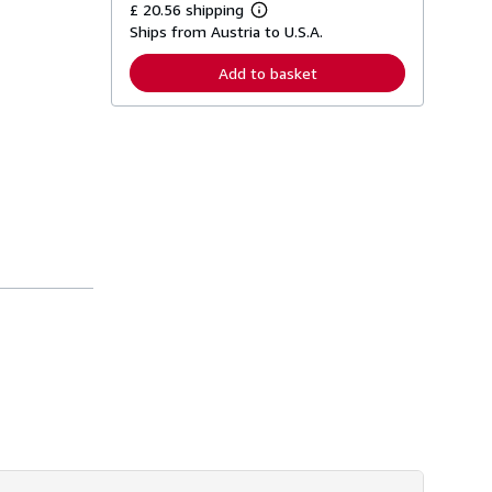
£ 20.56 shipping
L
Ships from Austria to U.S.A.
e
a
r
Add to basket
n
m
o
r
e
a
b
o
u
t
s
h
i
p
p
i
n
g
r
a
t
e
s