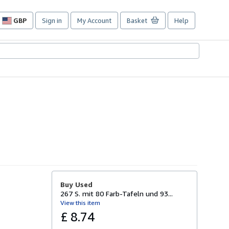
GBP
Sign in
My Account
Basket
Help
Site
shopping
preferences
Buy Used
267 S. mit 80 Farb-Tafeln und 93...
View this item
£ 8.74