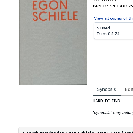
ISBN 10: 3701701075
View all
copies of th
5 Used
From
£ 8.74
Synopsis
Edi
Synopsis
HARD TO FIND
"synopsis" may belong 