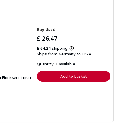
Buy Used
£ 26.47
£ 64.24 shipping
Learn
Ships from Germany to U.S.A.
more
about
shipping
Quantity: 1 available
rates
Add to basket
 Einrissen, innen