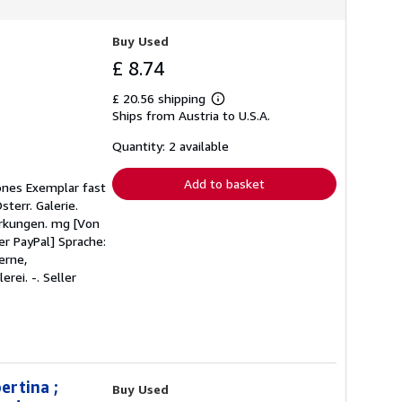
Buy Used
£ 8.74
£ 20.56 shipping
Learn
Ships from Austria to U.S.A.
more
about
shipping
Quantity: 2 available
rates
Add to basket
önes Exemplar fast
terr. Galerie.
merkungen. mg [Von
r PayPal] Sprache:
erne,
erei. -.
Seller
ertina ;
Buy Used