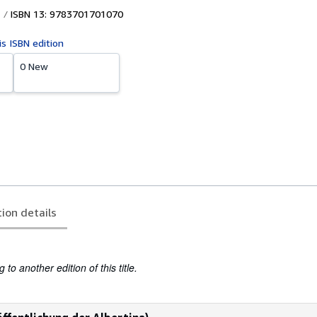
ISBN 13: 9783701701070
is ISBN edition
0 New
tion details
to another edition of this title.