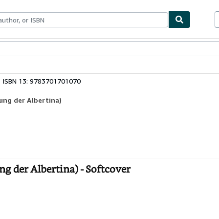
ables
Textbooks
Sellers
Start Selling
ISBN 13: 9783701701070
ung der Albertina)
g der Albertina) - Softcover