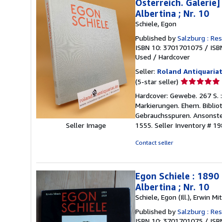
Österreich. Galerie
Albertina ; Nr. 10
Schiele, Egon
Published by
Salzburg : Re
ISBN 10: 3701701075
/
ISB
Used
/
Hardcover
Seller:
Roland Antiquaria
Seller
(5-star seller)
rating
Hardcover: Gewebe. 267 S. :
5
Markierungen. Ehem. Bibli
out
Gebrauchsspuren. Ansonste
of
Seller Image
1555.
Seller Inventory # 1
5
stars
Contact seller
Egon Schiele : 1890
Albertina ; Nr. 10
Schiele, Egon (Ill.), Erwin 
Published by
Salzburg : Re
ISBN 10: 3701701075
/
ISB