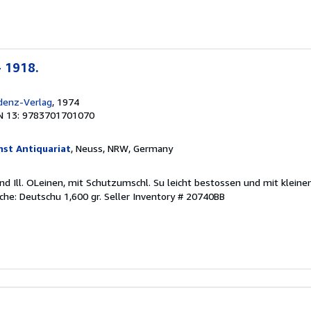
- 1918.
denz-Verlag
, 1974
N 13: 9783701701070
nst Antiquariat
, Neuss, NRW, Germany
nd Ill. OLeinen, mit Schutzumschl. Su leicht bestossen und mit kleinen
ache: Deutschu 1,600 gr.
Seller Inventory # 20740BB