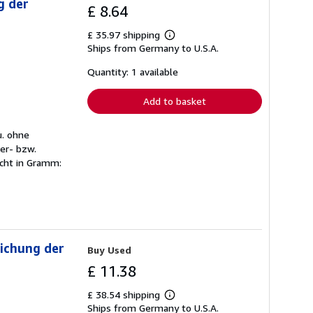
g der
£ 8.64
£ 35.97 shipping
Learn
Ships from Germany to U.S.A.
more
about
shipping
Quantity: 1 available
rates
Add to basket
u. ohne
er- bzw.
cht in Gramm:
lichung der
Buy Used
£ 11.38
£ 38.54 shipping
Learn
Ships from Germany to U.S.A.
more