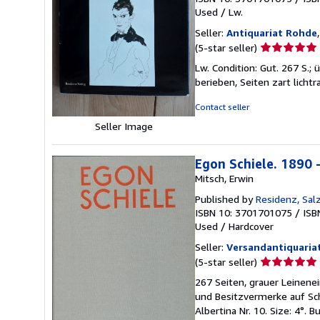
Used
/
Lw.
Seller:
Antiquariat Rohde
Seller
(5-star seller)
rating
Lw. Condition: Gut. 267 S.;
5
berieben, Seiten zart lich
out
of
Contact seller
5
Seller Image
stars
Egon Schiele. 1890 
Mitsch, Erwin
Published by
Residenz, Sal
ISBN 10: 3701701075
/
ISB
Used
/
Hardcover
Seller:
Versandantiquaria
Seller
(5-star seller)
rating
267 Seiten, grauer Leinene
5
und Besitzvermerke auf Sc
out
Albertina Nr. 10. Size: 4°. B
of