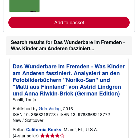
n
m
o
r
e
Add to basket
a
b
o
u
Search results for Das Wunderbare im Fremden -
t
Was Kinder am Anderen fasziniert...
s
h
i
p
Das Wunderbare im Fremden - Was Kinder
p
i
am Anderen fasziniert. Analysiert an den
n
Fotobilderbüchern "Noriko-San" und
g
"Matti aus Finnland" von Astrid Lindgren
r
a
und Anna Riwkin-Brick (German Edition)
t
Schill, Tanja
e
s
Published by
Grin Verlag
, 2016
ISBN 10: 3668218773
/
ISBN 13: 9783668218772
New
/
Softcover
Seller:
California Books
, Miami, FL, U.S.A.
Seller
(4-star seller)