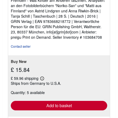
Fremden - Was Kinder am Anderen fasziniert. Analysiert
out
an den Fotobilderbüchern "Noriko-San" und "Matti aus
of
Finnland" von Astrid Lindgren und Anna Riwkin-Brick |
5
Tanja Schill | Taschenbuch | 28 S. | Deutsch | 2016 |
stars
GRIN Verlag | EAN 9783668218772 | Verantwortliche
Person für die EU: GRIN Publishing GmbH, Waltherstr.
23, 80337 München, info[at]grin[dot]com | Anbieter:
preigu Print on Demand.
Seller Inventory # 103684708
Contact seller
Buy New
£ 15.84
£ 59.96 shipping
Learn
Ships from Germany to U.S.A.
more
about
Quantity: 5 available
shipping
rates
Add to basket