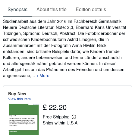
Synopsis
About this title
Edition details
Synopsis
Studienarbeit aus dem Jahr 2016 im Fachbereich Germanistik -
Neuere Deutsche Literatur, Note: 2,3, Eberhard-Karls-Universität
Tübingen, Sprache: Deutsch, Abstract: Die Fotobilderbücher der
schwedischen Kinderbuchautorin Astrid Lindgren, die in
Zusammenarbeit mit der Fotografin Anna Riwkin-Brick
entstanden, sind brillante Beispiele dafür, wie Kindern fremde
Kulturen, andere Lebensweisen und ferne Länder anschaulich
und altersgemäß näher gebracht werden können. In dieser
Arbeit geht es um das Phänomen des Fremden und um dessen
angemessene,...
More
Buy New
View this item
£ 22.20
Free Shipping
L
Ships within U.S.A.
e
a
r