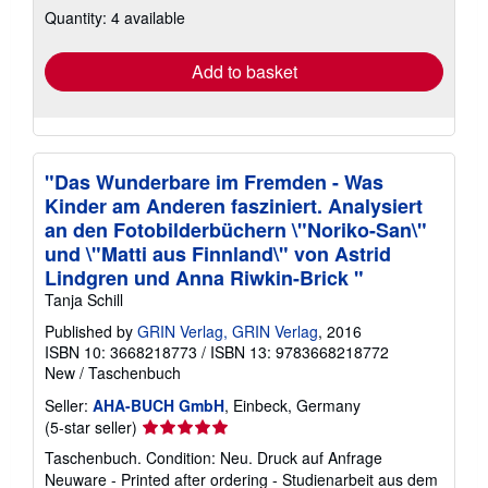
Quantity: 4 available
shipping
rates
Add to basket
"Das Wunderbare im Fremden - Was
Kinder am Anderen fasziniert. Analysiert
an den Fotobilderbüchern \"Noriko-San\"
und \"Matti aus Finnland\" von Astrid
Lindgren und Anna Riwkin-Brick "
Tanja Schill
Published by
GRIN Verlag, GRIN Verlag
, 2016
ISBN 10: 3668218773
/
ISBN 13: 9783668218772
New
/
Taschenbuch
Seller:
AHA-BUCH GmbH
, Einbeck, Germany
Seller
(5-star seller)
rating
Taschenbuch. Condition: Neu. Druck auf Anfrage
5
Neuware - Printed after ordering - Studienarbeit aus dem