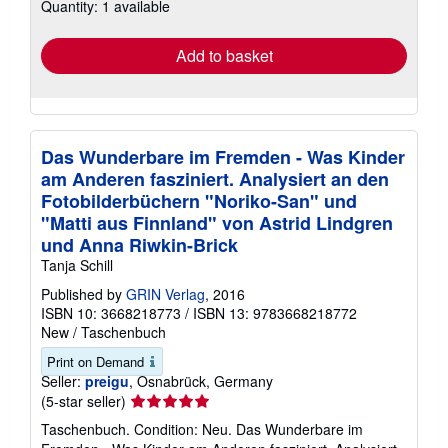
Quantity: 1 available
shipping
rates
Add to basket
Das Wunderbare im Fremden - Was Kinder
am Anderen fasziniert. Analysiert an den
Fotobilderbüchern "Noriko-San" und
"Matti aus Finnland" von Astrid Lindgren
und Anna Riwkin-Brick
Tanja Schill
Published by
GRIN Verlag
, 2016
ISBN 10: 3668218773
/
ISBN 13: 9783668218772
New
/
Taschenbuch
Print on Demand
Seller:
preigu
, Osnabrück, Germany
Seller
(5-star seller)
rating
Taschenbuch. Condition: Neu. Das Wunderbare im
5