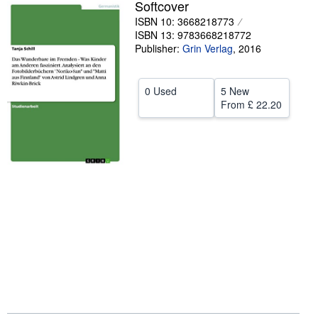
Softcover
Help
ISBN 10: 3668218773
ISBN 13: 9783668218772
CLOSE
Publisher:
Grin Verlag
,
2016
0 Used
5 New
From
£ 22.20