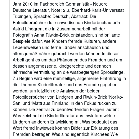
out
Jahr 2016 im Fachbereich Germanistik - Neuere
of
Deutsche Literatur, Note: 2,3, Eberhard-Karls-Universität
5
Tübingen, Sprache: Deutsch, Abstract: Die
stars
Fotobilderbücher der schwedischen Kinderbuchautorin
Astrid Lindgren, die in Zusammenarbeit mit der
Fotografin Anna Riwkin-Brick entstanden, sind brillante
Beispiele dafür, wie Kindern fremde Kulturen, andere
Lebensweisen und ferne Länder anschaulich und
altersgemäß näher gebracht werden können.In dieser
Arbeit geht es um das Phänomen des Fremden und um
dessen angemessene, kindgerechte und dennoch
lehrreiche Vermittlung an die wissbegierigen Sprösslinge.
Zu Beginn wird eine mehrteilige, allgemeine Einführung in
die Themen Kinderliteratur und das Fremde gegeben
werden, um letztlich die Analysen der beiden
Fotobilderbücher von Lindgren und Riwkin-Brick 'Noriko-
San' und 'Matti aus Finnland' in den Fokus rücken zu
können.Die zentral zu beantwortenden Fragen lauten:
Was zeichnet die Kinderliteratur aus Inwiefern wirkte
Lindgren an deren Entwicklung mit Was bedeutet das
Wort fremd Inwieweit können Bilder zur Erklärung des
Fremden beitragen Was sind eigentlich Klischees Wie