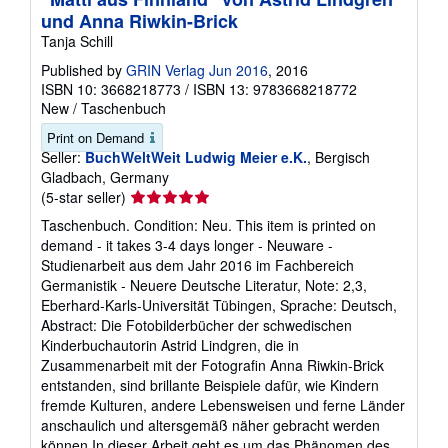
und Anna Riwkin-Brick
Tanja Schill
Published by
GRIN Verlag Jun 2016
, 2016
ISBN 10: 3668218773
/
ISBN 13: 9783668218772
New
/
Taschenbuch
Print on Demand
Seller:
BuchWeltWeit Ludwig Meier e.K.
, Bergisch
Gladbach, Germany
Seller
(5-star seller)
rating
Taschenbuch. Condition: Neu. This item is printed on
5
demand - it takes 3-4 days longer - Neuware -
out
Studienarbeit aus dem Jahr 2016 im Fachbereich
of
Germanistik - Neuere Deutsche Literatur, Note: 2,3,
5
Eberhard-Karls-Universität Tübingen, Sprache: Deutsch,
stars
Abstract: Die Fotobilderbücher der schwedischen
Kinderbuchautorin Astrid Lindgren, die in
Zusammenarbeit mit der Fotografin Anna Riwkin-Brick
entstanden, sind brillante Beispiele dafür, wie Kindern
fremde Kulturen, andere Lebensweisen und ferne Länder
anschaulich und altersgemäß näher gebracht werden
können.In dieser Arbeit geht es um das Phänomen des