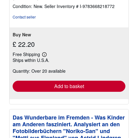
rating
Condition: New.
Seller Inventory # I-9783668218772
4
out
Contact seller
of
5
stars
Buy New
£ 22.20
Free Shipping
Learn
Ships within U.S.A.
more
about
Quantity: Over 20 available
shipping
rates
Add to basket
Das Wunderbare im Fremden - Was Kinder
am Anderen fasziniert. Analysiert an den
Fotobilderbüchern "Noriko-San" und
"Matti aus Finnland" von Astrid Lindgren