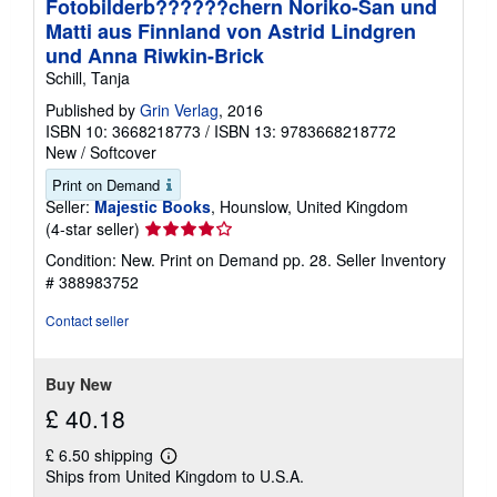
Fotobilderb??????chern Noriko-San und
Matti aus Finnland von Astrid Lindgren
und Anna Riwkin-Brick
Schill, Tanja
Published by
Grin Verlag
, 2016
ISBN 10: 3668218773
/
ISBN 13: 9783668218772
New
/
Softcover
Print on Demand
Seller:
Majestic Books
, Hounslow, United Kingdom
Seller
(4-star seller)
rating
Condition: New. Print on Demand pp. 28.
Seller Inventory
4
# 388983752
out
of
Contact seller
5
stars
Buy New
£ 40.18
£ 6.50 shipping
Learn
Ships from United Kingdom to U.S.A.
more
about