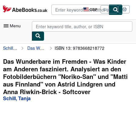
Skip to main content
AbeBooks.co.uk
GBP
Sign in
Site
shopping
preferences
Menu
Schill, Tanja
Das Wunderbare im Fremden - Was Kinder am Anderen fasziniert. Analysiert an den Fotobilderbüchern "Noriko-San" und "Matti aus Finnland" von Astrid Lindgren und Anna Riwkin-Brick
ISBN 13: 9783668218772
My Account
My Purchases
Das Wunderbare im Fremden - Was Kinder
am Anderen fasziniert. Analysiert an den
Advanced Search
Fotobilderbüchern "Noriko-San" und "Matti
Browse Collections
aus Finnland" von Astrid Lindgren und
Anna Riwkin-Brick - Softcover
Rare Books
Schill, Tanja
Art & Collectables
Textbooks
Sellers
Start Selling