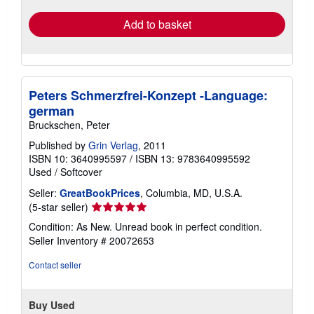
Add to basket
Peters Schmerzfrei-Konzept -Language:
german
Bruckschen, Peter
Published by
Grin Verlag
, 2011
ISBN 10: 3640995597
/
ISBN 13: 9783640995592
Used
/
Softcover
Seller:
GreatBookPrices
, Columbia, MD, U.S.A.
Seller
(5-star seller)
rating
Condition: As New. Unread book in perfect condition.
5
Seller Inventory # 20072653
out
of
Contact seller
5
stars
Buy Used