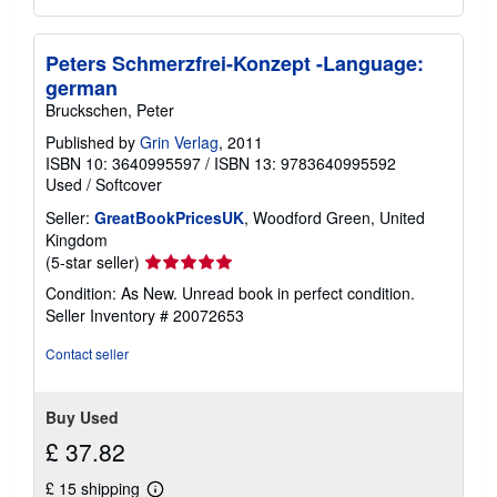
Peters Schmerzfrei-Konzept -Language:
german
Bruckschen, Peter
Published by
Grin Verlag
, 2011
ISBN 10: 3640995597
/
ISBN 13: 9783640995592
Used
/
Softcover
Seller:
GreatBookPricesUK
, Woodford Green, United
Kingdom
Seller
(5-star seller)
rating
Condition: As New. Unread book in perfect condition.
5
Seller Inventory # 20072653
out
of
Contact seller
5
stars
Buy Used
£ 37.82
£ 15 shipping
Learn