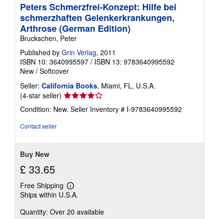
Peters Schmerzfrei-Konzept: Hilfe bei
schmerzhaften Gelenkerkrankungen,
Arthrose (German Edition)
Bruckschen, Peter
Published by
Grin Verlag
, 2011
ISBN 10: 3640995597
/
ISBN 13: 9783640995592
New
/
Softcover
Seller:
California Books
, Miami, FL, U.S.A.
Seller
(4-star seller)
rating
Condition: New.
Seller Inventory # I-9783640995592
4
out
Contact seller
of
5
stars
Buy New
£ 33.65
Free Shipping
Learn
Ships within U.S.A.
more
about
Quantity: Over 20 available
shipping
rates