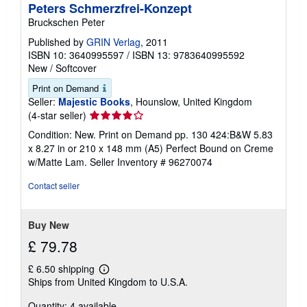
Peters Schmerzfrei-Konzept
Bruckschen Peter
Published by
GRIN Verlag
, 2011
ISBN 10: 3640995597
/
ISBN 13: 9783640995592
New
/
Softcover
Print on Demand
Seller:
Majestic Books
, Hounslow, United Kingdom
Seller
(4-star seller)
rating
Condition: New. Print on Demand pp. 130 424:B&W 5.83
4
x 8.27 in or 210 x 148 mm (A5) Perfect Bound on Creme
out
w/Matte Lam.
Seller Inventory # 96270074
of
5
Contact seller
stars
Buy New
£ 79.78
£ 6.50 shipping
Learn
Ships from United Kingdom to U.S.A.
more
about
Quantity: 4 available
shipping