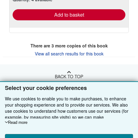
rates
Add to basket
There are
3
more copies of this book
View all search results for this book
BACK TO TOP
Select your cookie preferences
Shop With Us
We use cookies to enable you to make purchases, to enhance
your shopping experience and to provide our services. We also
Sell With Us
Advanced Search
use cookies to understand how customers use our services (for
About Us
Browse Collections
Start Selling
example, by measuring site visits) so we can make
improvements. If you agree, we'll also use third-party cookies to
Read more
Find Help
My Account
Join Our Affiliate Programme
About AbeBooks
show relevant content in ads and measure ad performance.
Choose "Decline" to reject, or "Customise" to learn more. You can