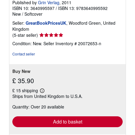
Published by
Grin Verlag
, 2011
ISBN 10: 3640995597
/
ISBN 13: 9783640995592
New
/
Softcover
Seller:
GreatBookPricesUK
, Woodford Green, United
Kingdom
Seller
(5-star seller)
rating
Condition: New.
Seller Inventory # 20072653-n
5
out
Contact seller
of
5
stars
Buy New
£ 35.90
£ 15 shipping
Learn
Ships from United Kingdom to U.S.A.
more
about
Quantity: Over 20 available
shipping
rates
Add to basket