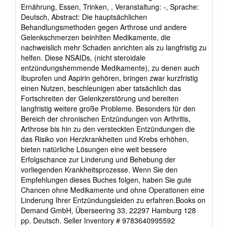
of
Ernährung, Essen, Trinken, , Veranstaltung: -, Sprache:
5
Deutsch, Abstract: Die hauptsächlichen
stars
Behandlungsmethoden gegen Arthrose und andere
Gelenkschmerzen beinhlten Medikamente, die
nachweislich mehr Schaden anrichten als zu langfristig zu
helfen. Diese NSAIDs, (nicht steroidale
entzündungshemmende Medikamente), zu denen auch
Ibuprofen und Aspirin gehören, bringen zwar kurzfristig
einen Nutzen, beschleunigen aber tatsächlich das
Fortschreiten der Gelenkzerstörung und bereiten
langfristig weitere große Probleme. Besonders für den
Bereich der chronischen Entzündungen von Arthritis,
Arthrose bis hin zu den versteckten Entzündungen die
das Risiko von Herzkrankheiten und Krebs erhöhen,
bieten natürliche Lösungen eine weit bessere
Erfolgschance zur Linderung und Behebung der
vorliegenden Krankheitsprozesse. Wenn Sie den
Empfehlungen dieses Buches folgen, haben Sie gute
Chancen ohne Medikamente und ohne Operationen eine
Linderung Ihrer Entzündungsleiden zu erfahren.Books on
Demand GmbH, Überseering 33, 22297 Hamburg 128
pp. Deutsch.
Seller Inventory # 9783640995592