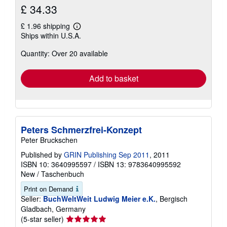
£ 34.33
£ 1.96 shipping
Learn
Ships within U.S.A.
more
about
Quantity: Over 20 available
shipping
rates
Add to basket
Peters Schmerzfrei-Konzept
Peter Bruckschen
Published by
GRIN Publishing Sep 2011
, 2011
ISBN 10: 3640995597
/
ISBN 13: 9783640995592
New
/
Taschenbuch
Print on Demand
Seller:
BuchWeltWeit Ludwig Meier e.K.
, Bergisch
Gladbach, Germany
Seller
(5-star seller)