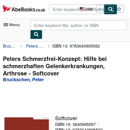
Skip to main content
AbeBooks.co.uk
GBP
Sign in
Site
shopping
preferences
Menu
Bruckschen, Peter
Peters Schmerzfrei-Konzept: Hilfe bei schmerzhaften Gelenkerkrankungen, Arthrose
ISBN 13: 9783640995592
My Account
My Purchases
Peters Schmerzfrei-Konzept: Hilfe bei
schmerzhaften Gelenkerkrankungen,
Advanced Search
Arthrose - Softcover
Browse Collections
Bruckschen, Peter
Rare Books
Art & Collectables
Textbooks
Softcover
Sellers
ISBN 10: 3640995597
Start Selling
ISBN 13: 9783640995592