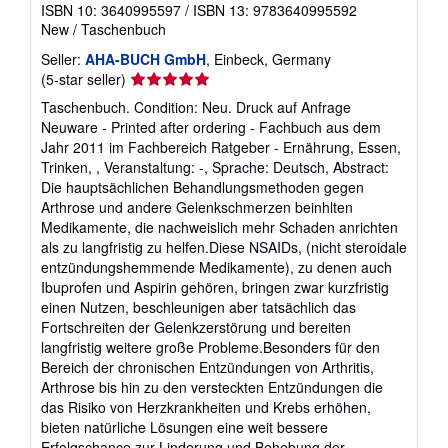
ISBN 10: 3640995597
/
ISBN 13: 9783640995592
New
/
Taschenbuch
Seller:
AHA-BUCH GmbH
, Einbeck, Germany
Seller
(5-star seller)
rating
Taschenbuch. Condition: Neu. Druck auf Anfrage
5
Neuware - Printed after ordering - Fachbuch aus dem
out
Jahr 2011 im Fachbereich Ratgeber - Ernährung, Essen,
of
Trinken, , Veranstaltung: -, Sprache: Deutsch, Abstract:
5
Die hauptsächlichen Behandlungsmethoden gegen
stars
Arthrose und andere Gelenkschmerzen beinhlten
Medikamente, die nachweislich mehr Schaden anrichten
als zu langfristig zu helfen.Diese NSAIDs, (nicht steroidale
entzündungshemmende Medikamente), zu denen auch
Ibuprofen und Aspirin gehören, bringen zwar kurzfristig
einen Nutzen, beschleunigen aber tatsächlich das
Fortschreiten der Gelenkzerstörung und bereiten
langfristig weitere große Probleme.Besonders für den
Bereich der chronischen Entzündungen von Arthritis,
Arthrose bis hin zu den versteckten Entzündungen die
das Risiko von Herzkrankheiten und Krebs erhöhen,
bieten natürliche Lösungen eine weit bessere
Erfolgschance zur Linderung und Behebung der