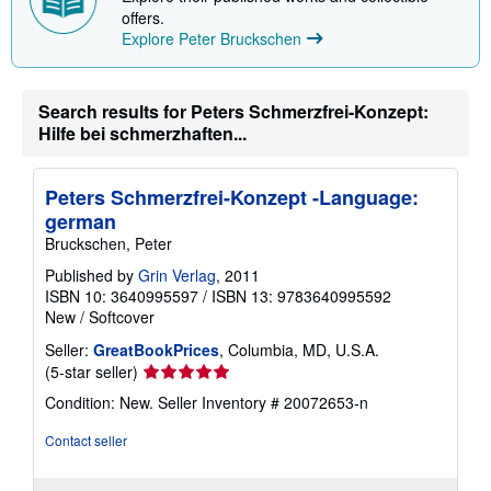
i
offers.
p
p
Explore Peter Bruckschen
i
n
g
r
Search results for Peters Schmerzfrei-Konzept:
a
Hilfe bei schmerzhaften...
t
e
s
Peters Schmerzfrei-Konzept -Language:
german
Bruckschen, Peter
Published by
Grin Verlag
, 2011
ISBN 10: 3640995597
/
ISBN 13: 9783640995592
New
/
Softcover
Seller:
GreatBookPrices
, Columbia, MD, U.S.A.
Seller
(5-star seller)
rating
Condition: New.
Seller Inventory # 20072653-n
5
out
Contact seller
of
5