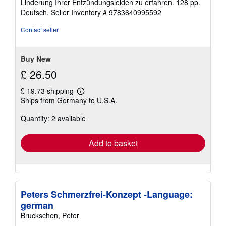
Linderung Ihrer Entzündungsleiden zu erfahren. 128 pp.
Deutsch.
Seller Inventory # 9783640995592
Contact seller
Buy New
£ 26.50
£ 19.73 shipping
Learn
Ships from Germany to U.S.A.
more
about
Quantity: 2 available
shipping
rates
Add to basket
Peters Schmerzfrei-Konzept -Language:
german
Bruckschen, Peter