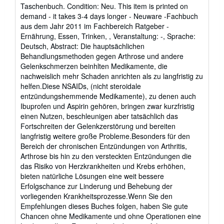
rating
Taschenbuch. Condition: Neu. This item is printed on
5
demand - it takes 3-4 days longer - Neuware -Fachbuch
out
aus dem Jahr 2011 im Fachbereich Ratgeber -
of
Ernährung, Essen, Trinken, , Veranstaltung: -, Sprache:
5
Deutsch, Abstract: Die hauptsächlichen
stars
Behandlungsmethoden gegen Arthrose und andere
Gelenkschmerzen beinhlten Medikamente, die
nachweislich mehr Schaden anrichten als zu langfristig zu
helfen.Diese NSAIDs, (nicht steroidale
entzündungshemmende Medikamente), zu denen auch
Ibuprofen und Aspirin gehören, bringen zwar kurzfristig
einen Nutzen, beschleunigen aber tatsächlich das
Fortschreiten der Gelenkzerstörung und bereiten
langfristig weitere große Probleme.Besonders für den
Bereich der chronischen Entzündungen von Arthritis,
Arthrose bis hin zu den versteckten Entzündungen die
das Risiko von Herzkrankheiten und Krebs erhöhen,
bieten natürliche Lösungen eine weit bessere
Erfolgschance zur Linderung und Behebung der
vorliegenden Krankheitsprozesse.Wenn Sie den
Empfehlungen dieses Buches folgen, haben Sie gute
Chancen ohne Medikamente und ohne Operationen eine