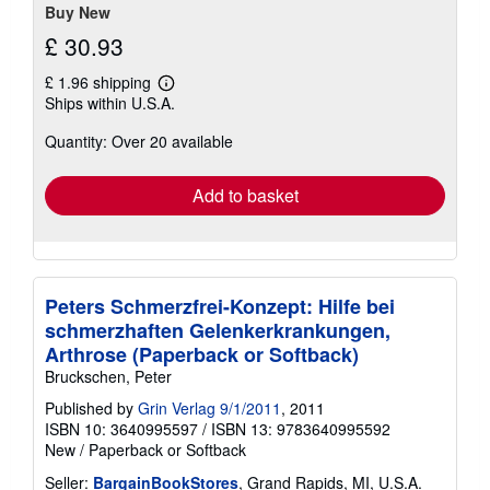
stars
Buy New
£ 30.93
£ 1.96 shipping
Learn
Ships within U.S.A.
more
about
Quantity: Over 20 available
shipping
rates
Add to basket
Peters Schmerzfrei-Konzept: Hilfe bei
schmerzhaften Gelenkerkrankungen,
Arthrose (Paperback or Softback)
Bruckschen, Peter
Published by
Grin Verlag 9/1/2011
, 2011
ISBN 10: 3640995597
/
ISBN 13: 9783640995592
New
/
Paperback or Softback
Seller:
BargainBookStores
, Grand Rapids, MI, U.S.A.