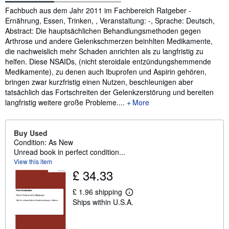
Synopsis
Fachbuch aus dem Jahr 2011 im Fachbereich Ratgeber -
Ernährung, Essen, Trinken, , Veranstaltung: -, Sprache: Deutsch,
Abstract: Die hauptsächlichen Behandlungsmethoden gegen
Arthrose und andere Gelenkschmerzen beinhlten Medikamente,
die nachweislich mehr Schaden anrichten als zu langfristig zu
helfen. Diese NSAIDs, (nicht steroidale entzündungshemmende
Medikamente), zu denen auch Ibuprofen und Aspirin gehören,
bringen zwar kurzfristig einen Nutzen, beschleunigen aber
tatsächlich das Fortschreiten der Gelenkzerstörung und bereiten
langfristig weitere große Probleme....
More
Buy Used
Condition: As New
Unread book in perfect condition...
View this item
£ 34.33
£ 1.96 shipping
L
Ships within U.S.A.
e
a
r
n