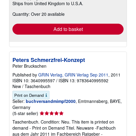
Ships from United Kingdom to U.S.A.
more
about
Quantity: Over 20 available
shipping
rates
Add to basket
Peters Schmerzfrei-Konzept
Peter Bruckschen
Published by
GRIN Verlag, GRIN Verlag Sep 2011
, 2011
ISBN 10: 3640995597
/
ISBN 13: 9783640995592
New
/
Taschenbuch
Print on Demand
Seller:
buchversandmimpf2000
, Emtmannsberg, BAYE,
Germany
Seller
(5-star seller)
rating
Taschenbuch. Condition: Neu. This item is printed on
5
demand - Print on Demand Titel. Neuware -Fachbuch
out
aus dem Jahr 2011 im Fachbereich Ratgeber -