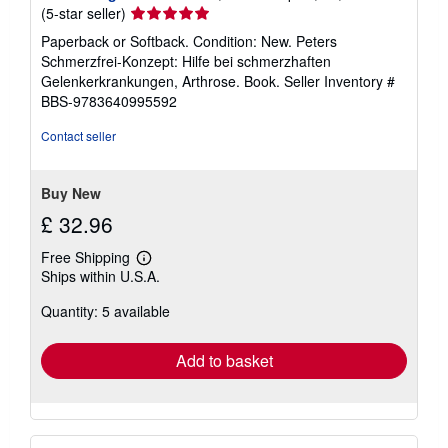
Seller
(5-star seller)
rating
Paperback or Softback. Condition: New. Peters
5
Schmerzfrei-Konzept: Hilfe bei schmerzhaften
out
Gelenkerkrankungen, Arthrose. Book.
Seller Inventory #
of
BBS-9783640995592
5
stars
Contact seller
Buy New
£ 32.96
Free Shipping
Learn
Ships within U.S.A.
more
about
Quantity: 5 available
shipping
rates
Add to basket