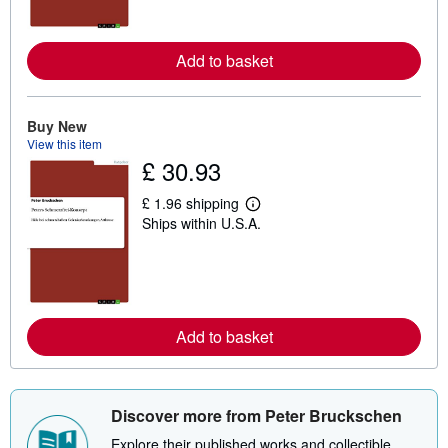
m
o
r
e
Add to basket
a
b
o
u
Buy New
t
View this item
s
h
£ 30.93
i
p
£ 1.96 shipping
p
L
i
Ships within U.S.A.
e
n
a
g
r
r
n
a
m
t
o
e
r
s
e
Add to basket
a
b
o
u
t
Discover more from Peter Bruckschen
s
h
Explore their published works and collectible