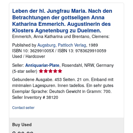
Leben der hl. Jungfrau Maria. Nach den
Betrachtungen der gottseligen Anna
Katharina Emmerich. Augustinerin des
Klosters Agnetenburg zu Duelmen.
Emmerich, Anna Katharina und Brentano, Clemens:
Published by
Augsburg, Pattloch Verlag
, 1989
ISBN 10: 362991005X
/
ISBN 13: 9783629910059
Used
/
Hardcover
Seller:
Antiquariat-Plate
, Rosendahl, NRW, Germany
Seller
(5-star seller)
rating
Gebundene Ausgabe. 453 Seiten. 21 cm. Einband mit
5
minimalen Lagespuren. Innen tadellos. Ein sehr gutes
out
Exemplar Sprache: Deutsch Gewicht in Gramm: 700.
of
Seller Inventory # 38120
5
stars
Contact seller
Buy Used