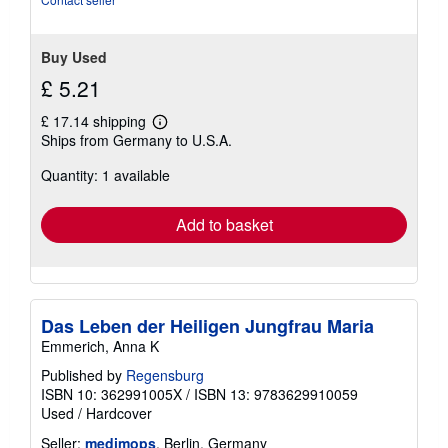
Buy Used
£ 5.21
£ 17.14 shipping
Learn
Ships from Germany to U.S.A.
more
about
Quantity: 1 available
shipping
rates
Add to basket
Das Leben der Heiligen Jungfrau Maria
Emmerich, Anna K
Published by
Regensburg
ISBN 10: 362991005X
/
ISBN 13: 9783629910059
Used
/
Hardcover
Seller:
medimops
, Berlin, Germany