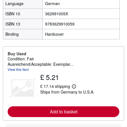
Language
German
ISBN 10
362991005X
ISBN 13
9783629910059
Binding
Hardcover
Buy Used
Condition: Fair
Ausreichend/Acceptable: Exemplar...
View this item
£ 5.21
£ 17.14 shipping
L
Ships from Germany to U.S.A.
e
a
r
n
m
Add to basket
o
r
e
a