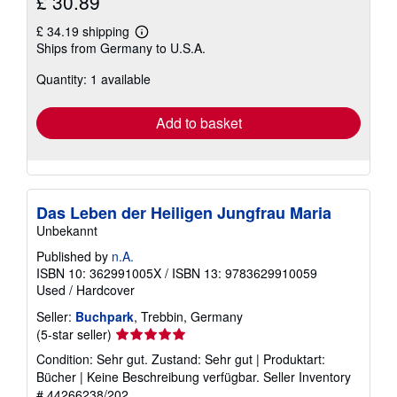
£ 30.89
£ 34.19 shipping
Learn
Ships from Germany to U.S.A.
more
about
Quantity: 1 available
shipping
rates
Add to basket
Das Leben der Heiligen Jungfrau Maria
Unbekannt
Published by
n.A.
ISBN 10: 362991005X
/
ISBN 13: 9783629910059
Used
/
Hardcover
Seller:
Buchpark
, Trebbin, Germany
Seller
(5-star seller)
rating
Condition: Sehr gut. Zustand: Sehr gut | Produktart:
5
Bücher | Keine Beschreibung verfügbar.
Seller Inventory
out
# 44266238/202