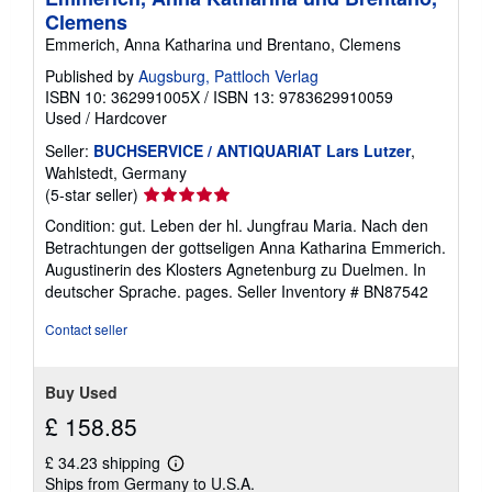
Clemens
Emmerich, Anna Katharina und Brentano, Clemens
Published by
Augsburg, Pattloch Verlag
ISBN 10: 362991005X
/
ISBN 13: 9783629910059
Used
/
Hardcover
Seller:
BUCHSERVICE / ANTIQUARIAT Lars Lutzer
,
Wahlstedt, Germany
Seller
(5-star seller)
rating
Condition: gut. Leben der hl. Jungfrau Maria. Nach den
5
Betrachtungen der gottseligen Anna Katharina Emmerich.
out
Augustinerin des Klosters Agnetenburg zu Duelmen. In
of
deutscher Sprache. pages.
Seller Inventory # BN87542
5
stars
Contact seller
Buy Used
£ 158.85
£ 34.23 shipping
Learn
Ships from Germany to U.S.A.
more