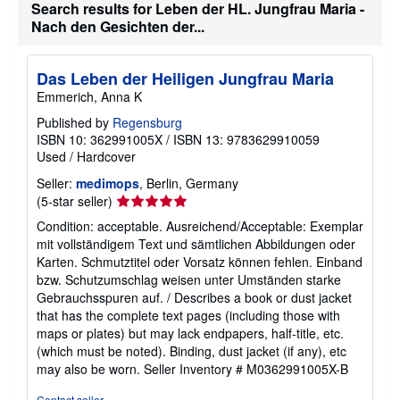
Search results for Leben der HL. Jungfrau Maria -
b
Nach den Gesichten der...
o
u
t
s
Das Leben der Heiligen Jungfrau Maria
h
i
Emmerich, Anna K
p
p
Published by
Regensburg
i
ISBN 10: 362991005X
/
ISBN 13: 9783629910059
n
Used
/
Hardcover
g
r
Seller:
medimops
, Berlin, Germany
a
Seller
(5-star seller)
t
e
rating
Condition: acceptable. Ausreichend/Acceptable: Exemplar
s
5
mit vollständigem Text und sämtlichen Abbildungen oder
out
Karten. Schmutztitel oder Vorsatz können fehlen. Einband
of
bzw. Schutzumschlag weisen unter Umständen starke
5
Gebrauchsspuren auf. / Describes a book or dust jacket
stars
that has the complete text pages (including those with
maps or plates) but may lack endpapers, half-title, etc.
(which must be noted). Binding, dust jacket (if any), etc
may also be worn.
Seller Inventory # M0362991005X-B
Contact seller