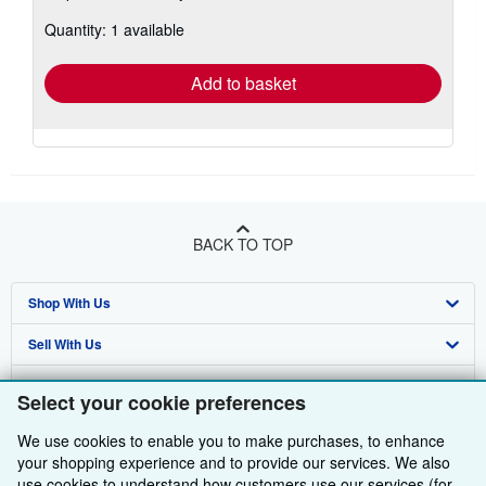
about
Quantity: 1 available
shipping
rates
Add to basket
BACK TO TOP
Shop With Us
Sell With Us
Advanced Search
About Us
Browse Collections
Start Selling
Select your cookie preferences
Find Help
My Account
Join Our Affiliate Programme
About AbeBooks
We use cookies to enable you to make purchases, to enhance
your shopping experience and to provide our services. We also
Other AbeBooks Companies
My Orders
Book Buyback
Media
Help
use cookies to understand how customers use our services (for