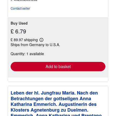
of
5
Contact seller
stars
Buy Used
£ 6.79
£ 89.97 shipping
Learn
Ships from Germany to U.S.A.
more
about
Quantity: 1 available
shipping
rates
Add to basket
Leben der hl. Jungfrau Maria. Nach den
Betrachtungen der gottseligen Anna
Katharina Emmerich. Augustinerin des
Klosters Agnetenburg zu Duelmen.
Emmerich, Anna Katharina und Brentano,