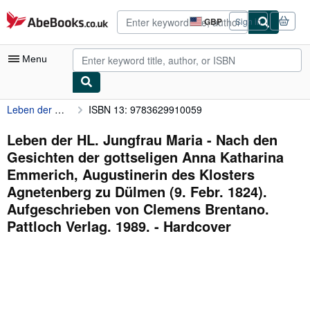
Skip to main content
AbeBooks.co.uk
GBP
Sign in
Site
shopping
preferences
Menu
Leben der HL. Jungfrau Maria - Nach den Gesichten der gottseligen Anna Katharina Emmerich, Augustinerin des Klosters Agnetenberg zu Dülmen (9. Febr. 1824). Aufgeschrieben von Clemens Brentano. Pattloch Verlag. 1989.
ISBN 13: 9783629910059
My Account
My Purchases
Leben der HL. Jungfrau Maria - Nach den
Gesichten der gottseligen Anna Katharina
Advanced Search
Emmerich, Augustinerin des Klosters
Browse Collections
Agnetenberg zu Dülmen (9. Febr. 1824).
Aufgeschrieben von Clemens Brentano.
Rare Books
Pattloch Verlag. 1989. - Hardcover
Art & Collectables
Textbooks
Sellers
Start Selling