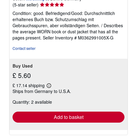
Seller
(5-star seller)
rating
Condition: good. Befriedigend/Good: Durchschnittlich
5
erhaltenes Buch bzw. Schutzumschlag mit
out
Gebrauchsspuren, aber vollständigen Seiten. / Describes
of
the average WORN book or dust jacket that has all the
5
pages present.
Seller Inventory # M0362991005X-G
stars
Contact seller
Buy Used
£ 5.60
£ 17.14 shipping
Learn
Ships from Germany to U.S.A.
more
about
Quantity: 2 available
shipping
rates
Add to basket