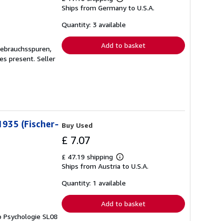
Learn
Ships from Germany to U.S.A.
more
about
shipping
Quantity: 3 available
rates
Add to basket
Gebrauchsspuren,
ges present.
Seller
1935 (Fischer-
Buy Used
£ 7.07
£ 47.19 shipping
Learn
Ships from Austria to U.S.A.
more
about
shipping
Quantity: 1 available
rates
Add to basket
 b Psychologie SL08