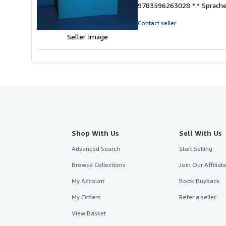
5
9783596263028 *.* Sprache
out
of
Contact seller
5
Seller Image
stars
Shop With Us
Sell With Us
Advanced Search
Start Selling
Browse Collections
Join Our Affilia
My Account
Book Buyback
My Orders
Refer a seller
View Basket