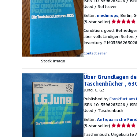
ISBN 10: 3596263026
/
ISB
Used
/
Softcover
Seller:
medimops
, Berlin,
Seller
(5-star seller)
rating
Condition: good. Befriedig
5
aber vollständigen Seiten.
out
Inventory # M0359626302
of
5
Contact seller
stars
Stock Image
Über Grundlagen der
Taschenbücher , 630
Jung, C. G.:
Published by
Frankfurt am 
ISBN 10: 3596263026
/
ISB
Used
/
Taschenbuch
Seller:
Antiquarische Fund
Seller
(5-star seller)
rating
Taschenbuch. Ungekürzte Au