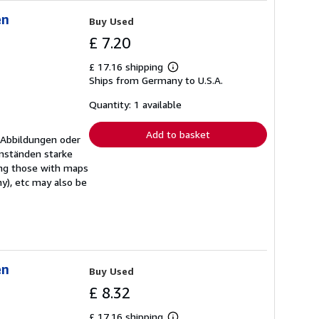
en
Buy Used
£ 7.20
£ 17.16 shipping
Learn
Ships from Germany to U.S.A.
more
about
shipping
Quantity: 1 available
rates
Add to basket
 Abbildungen oder
mständen starke
ing those with maps
ny), etc may also be
en
Buy Used
£ 8.32
£ 17.16 shipping