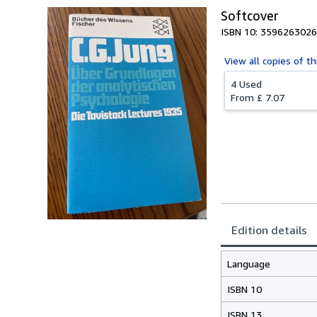
Softcover
ISBN 10: 3596263026
View all
copies of th
4 Used
From
£ 7.07
Edition details
Language
ISBN 10
ISBN 13