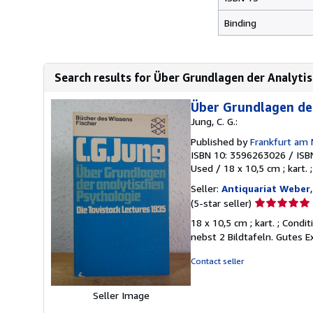
Binding
Search results for Über Grundlagen der Analytis
Über Grundlagen der
Jung, C. G.:
Published by
Frankfurt am M
ISBN 10: 3596263026
/
ISB
Used
/
18 x 10,5 cm ; kart. ;
Seller:
Antiquariat Weber
Seller
(5-star seller)
rating
18 x 10,5 cm ; kart. ; Condi
5
nebst 2 Bildtafeln. Gutes
out
of
Contact seller
5
stars
Seller Image