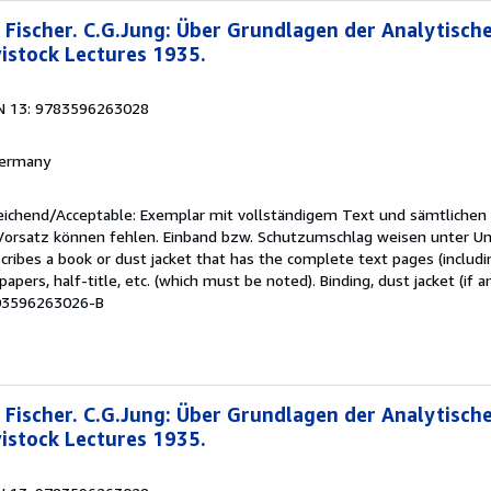
 Fischer. C.G.Jung: Über Grundlagen der Analytisch
vistock Lectures 1935.
N 13: 9783596263028
 Germany
reichend/Acceptable: Exemplar mit vollständigem Text und sämtlichen
 Vorsatz können fehlen. Einband bzw. Schutzumschlag weisen unter U
cribes a book or dust jacket that has the complete text pages (includ
apers, half-title, etc. (which must be noted). Binding, dust jacket (if a
M03596263026-B
 Fischer. C.G.Jung: Über Grundlagen der Analytisch
vistock Lectures 1935.