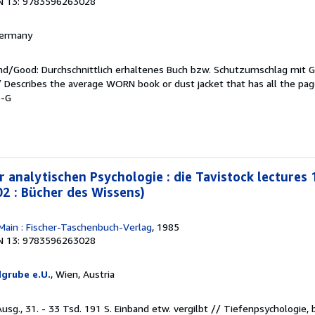
N 13: 9783596263028
 Germany
end/Good: Durchschnittlich erhaltenes Buch bzw. Schutzumschlag mit 
 / Describes the average WORN book or dust jacket that has all the pa
6-G
 analytischen Psychologie : die Tavistock lectures 
2 : Bücher des Wissens)
Main : Fischer-Taschenbuch-Verlag
, 1985
N 13: 9783596263028
grube e.U.
, Wien, Austria
sg., 31. - 33 Tsd. 191 S. Einband etw. vergilbt // Tiefenpsychologie,