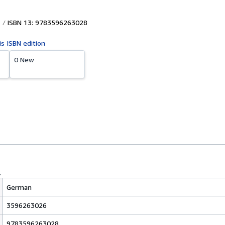
ISBN 13: 9783596263028
is ISBN edition
0 New
German
3596263026
9783596263028