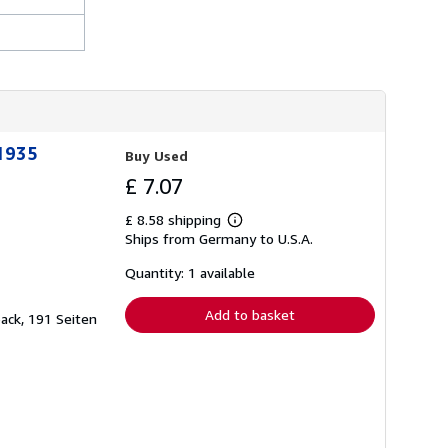
 1935
Buy Used
£ 7.07
£ 8.58 shipping
Learn
Ships from Germany to U.S.A.
more
about
shipping
Quantity: 1 available
rates
Add to basket
back, 191 Seiten