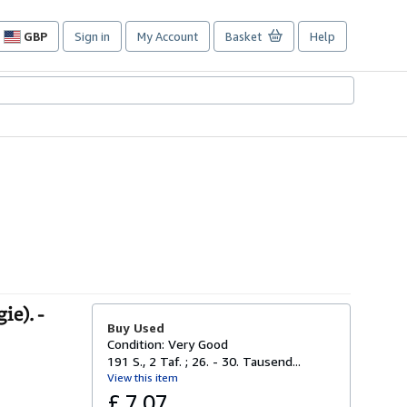
GBP
Sign in
My Account
Basket
Help
Site
shopping
preferences
ie). -
Buy Used
Condition: Very Good
191 S., 2 Taf. ; 26. - 30. Tausend...
View this item
£ 7.07