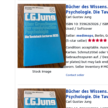
Bücher des Wissens.
Psychologie. Die Ta
Carl Gustav Jung
ISBN 10: 3596263026
/
ISB
Used
/
Softcover
Seller:
medimops
, Berlin,
Seller
(5-star seller)
rating
Condition: acceptable. Aus
5
Karten. Schmutztitel oder
out
Gebrauchsspuren auf. / Des
of
or plates) but may lack endp
5
worn.
Seller Inventory # 
stars
Stock Image
Contact seller
Bücher des Wissens.
Psychologie. Die Ta
Carl Gustav Jung