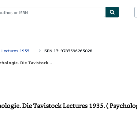
ables
Textbooks
Sellers
Start Selling
Über Grundlagen der Analytischen Psychologie. Die Tavistock Lectures 1935. ( Psychologie).
ISBN 13: 9783596263028
hologie. Die Tavistock...
ogie. Die Tavistock Lectures 1935. ( Psycholog