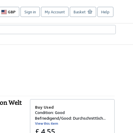
GBP
Sign in
My Account
Basket
Help
Site
shopping
preferences
von Welt
Buy Used
Condition: Good
Befriedigend/Good: Durchschnittlich...
View this item
£ 4.55