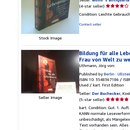
Seller
(4-star seller)
rating
Condition: Leichte Gebrauc
4
out
Contact seller
of
5
Stock Image
stars
Bildung für alle Le
Frau von Welt zu we
Uthmann, Jörg von:
Published by
Berlin : Ullste
ISBN 10: 3548367186
/
ISB
Used
/
kart.
First Edition
Seller:
Der Buchecker
, Ko
Seller Image
Seller
(5-star seller)
rating
kart. Condition: Gut. 1. Au
5
KANN normale Leseverformu
out
unbeschädigt, als Mängele
of
Text vorhanden sein. Alles
5