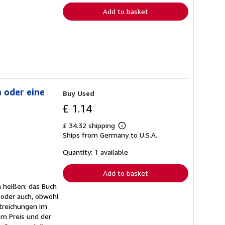
Add to basket
 oder eine
Buy Used
£ 1.14
£ 34.32 shipping
Learn
Ships from Germany to U.S.A.
more
about
shipping
Quantity: 1 available
rates
Add to basket
n heißen: das Buch
 oder auch, obwohl
treichungen im
em Preis und der