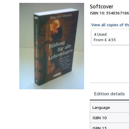
Softcover
ISBN 10: 3548367186
View all
copies of th
4 Used
From
£ 4.55
Edition details
Language
ISBN 10
ISBN 13