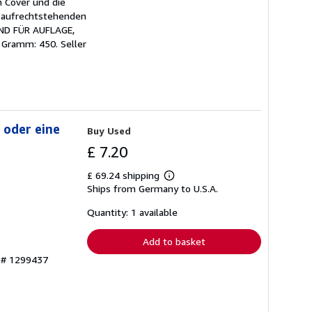
 Cover und die
 aufrechtstehenden
END FÜR AUFLAGE,
n Gramm: 450.
Seller
 oder eine
Buy Used
£ 7.20
£ 69.24 shipping
Learn
Ships from Germany to U.S.A.
more
about
shipping
Quantity: 1 available
rates
Add to basket
y # 1299437