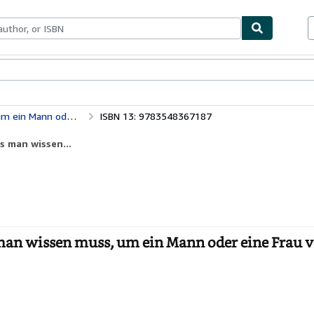
ables
Textbooks
Sellers
Start Selling
Bildung für alle Lebenslagen: Alles, was man wissen muss, um ein Mann oder eine Frau von Welt zu werden
ISBN 13: 9783548367187
s man wissen...
s man wissen muss, um ein Mann oder eine Frau 