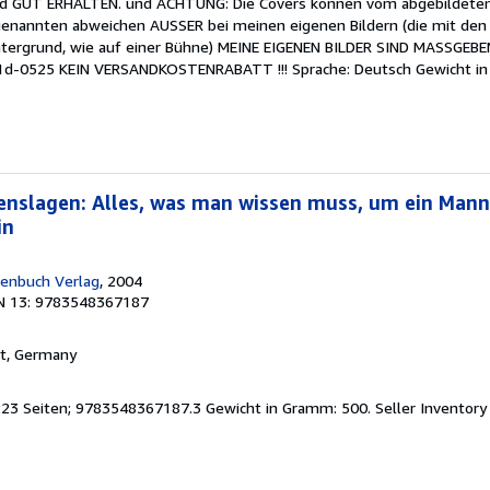
d GUT ERHALTEN. und ACHTUNG: Die Covers können vom abgebildeten
enannten abweichen AUSSER bei meinen eigenen Bildern (die mit den
tergrund, wie auf einer Bühne) MEINE EIGENEN BILDER SIND MASSGEB
-0525 KEIN VERSANDKOSTENRABATT !!! Sprache: Deutsch Gewicht i
benslagen: Alles, was man wissen muss, um ein Mann
in
henbuch Verlag
, 2004
N 13: 9783548367187
rt, Germany
 223 Seiten; 9783548367187.3 Gewicht in Gramm: 500.
Seller Inventor