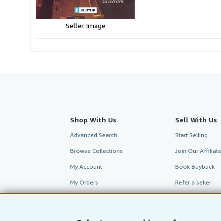
stars
Seller Image
Shop With Us
Sell With Us
Advanced Search
Start Selling
Browse Collections
Join Our Affilia
My Account
Book Buyback
My Orders
Refer a seller
View Basket