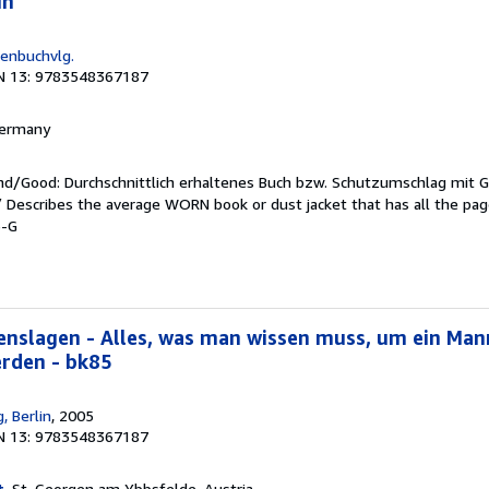
in
henbuchvlg.
N 13: 9783548367187
 Germany
end/Good: Durchschnittlich erhaltenes Buch bzw. Schutzumschlag mit 
 / Describes the average WORN book or dust jacket that has all the pa
6-G
benslagen - Alles, was man wissen muss, um ein Man
erden - bk85
, Berlin
, 2005
N 13: 9783548367187
t
, St. Georgen am Ybbsfelde, Austria