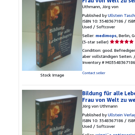
Frau von Welt zu se
Uthmann, Jörg von
Published by
Ullstein Tasc
ISBN 10: 3548367186
/
ISB
Used
/
Softcover
Seller:
medimops
, Berlin,
Seller
(5-star seller)
rating
Condition: good. Befriedig
5
aber vollständigen Seiten.
out
Inventory # M0354836718
of
5
Contact seller
Stock Image
stars
Bildung für alle Le
Frau von Welt zu w
Jörg von Uthmann
Published by
Ullstein Verlag
ISBN 10: 3548367186
/
ISB
Used
/
Softcover
Seller:
winni´s antiquaria