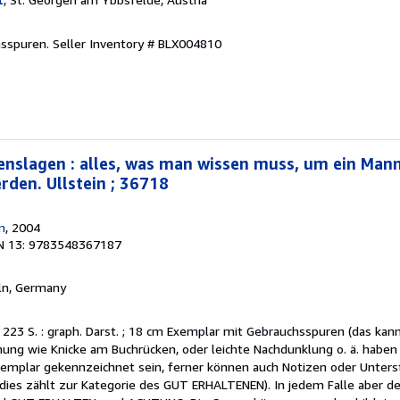
hsspuren.
Seller Inventory # BLX004810
benslagen : alles, was man wissen muss, um ein Mann
rden. Ullstein ; 36718
in
, 2004
N 13: 9783548367187
eln, Germany
fl. 223 S. : graph. Darst. ; 18 cm Exemplar mit Gebrauchsspuren (das kan
ng wie Knicke am Buchrücken, oder leichte Nachdunklung o. ä. haben
xemplar gekennzeichnet sein, ferner können auch Notizen oder Unters
 dies zählt zur Kategorie des GUT ERHALTENEN). In jedem Falle aber d