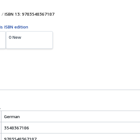
ISBN 13: 9783548367187
is ISBN edition
0 New
German
3548367186
9783548367187