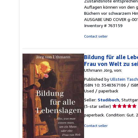
Zustandsnote entsprechen
stars
Auflagen können von den g
Büchern vor schwarzem Hin
AUSGABE UND COVER g-001d
Inventory # 763159
Contact seller
Bildung für alle Le
Frau von Welt zu se
Uthmann Jörg, von:
Published by
Ullstein Tasc
ISBN 10: 3548367186
/
ISB
Used
/
paperback
Seller:
Studibuch
, Stuttga
Seller
(5-star seller)
rating
paperback. Condition: Gut.
5
out
Contact seller
of
5