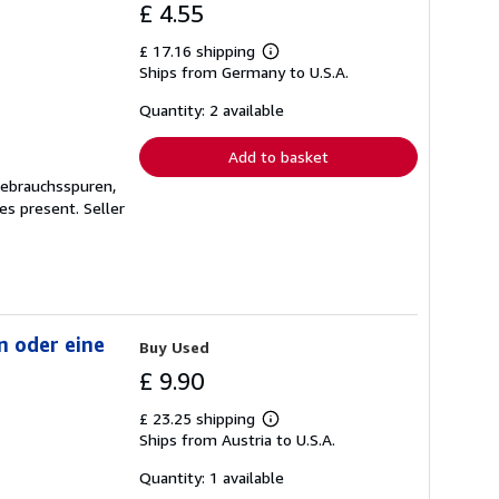
£ 4.55
£ 17.16 shipping
Learn
Ships from Germany to U.S.A.
more
about
shipping
Quantity: 2 available
rates
Add to basket
Gebrauchsspuren,
ges present.
Seller
n oder eine
Buy Used
£ 9.90
£ 23.25 shipping
Learn
Ships from Austria to U.S.A.
more
about
shipping
Quantity: 1 available
rates