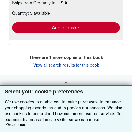
Ships from Germany to U.S.A.
more
about
Quantity: 5 available
shipping
rates
Add to basket
There are
1
more copies of this book
View all search results for this book
BACK TO TOP
Select your cookie preferences
We use cookies to enable you to make purchases, to enhance
Shop With Us
your shopping experience and to provide our services. We also
use cookies to understand how customers use our services (for
Sell With Us
Advanced Search
example, by measuring site visits) so we can make
improvements. If you agree, we'll also use third-party cookies to
Read more
About Us
Browse Collections
Start Selling
show relevant content in ads and measure ad performance.