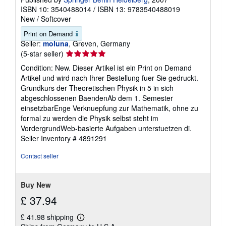
ISBN 10: 3540488014
/
ISBN 13: 9783540488019
New
/
Softcover
Print on Demand
Seller:
moluna
, Greven, Germany
Seller
(5-star seller)
rating
Condition: New. Dieser Artikel ist ein Print on Demand
5
Artikel und wird nach Ihrer Bestellung fuer Sie gedruckt.
out
Grundkurs der Theoretischen Physik in 5 in sich
of
abgeschlossenen BaendenAb dem 1. Semester
5
einsetzbarEnge Verknuepfung zur Mathematik, ohne zu
stars
formal zu werden die Physik selbst steht im
VordergrundWeb-basierte Aufgaben unterstuetzen di.
Seller Inventory # 4891291
Contact seller
Buy New
£ 37.94
£ 41.98 shipping
Learn