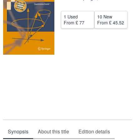
Help
1 Used
10 New
CLOSE
From
£ 77
From
£ 45.52
Synopsis
About this title
Edition details