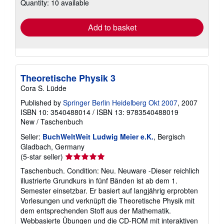
Quantity: 10 available
shipping
rates
Add to basket
Theoretische Physik 3
Cora S. Lüdde
Published by
Springer Berlin Heidelberg Okt 2007
, 2007
ISBN 10: 3540488014
/
ISBN 13: 9783540488019
New
/
Taschenbuch
Seller:
BuchWeltWeit Ludwig Meier e.K.
, Bergisch
Gladbach, Germany
Seller
(5-star seller)
rating
Taschenbuch. Condition: Neu. Neuware -Dieser reichlich
5
illustrierte Grundkurs in fünf Bänden ist ab dem 1.
out
Semester einsetzbar. Er basiert auf langjährig erprobten
of
Vorlesungen und verknüpft die Theoretische Physik mit
5
dem entsprechenden Stoff aus der Mathematik.
stars
Webbasierte Übungen und die CD-ROM mit interaktiven