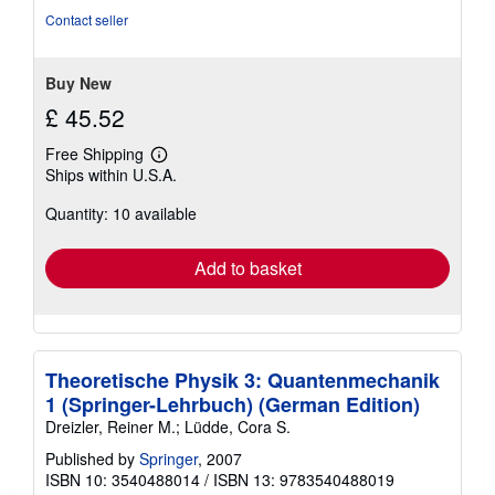
5
Contact seller
stars
Buy New
£ 45.52
Free Shipping
Learn
Ships within U.S.A.
more
about
Quantity: 10 available
shipping
rates
Add to basket
Theoretische Physik 3: Quantenmechanik
1 (Springer-Lehrbuch) (German Edition)
Dreizler, Reiner M.; Lüdde, Cora S.
Published by
Springer
, 2007
ISBN 10: 3540488014
/
ISBN 13: 9783540488019