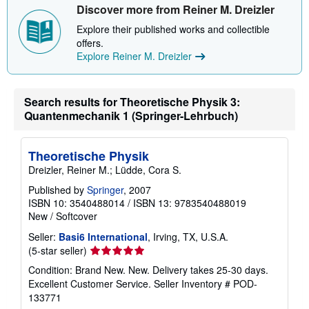
s
Discover more from Reiner M. Dreizler
h
i
Explore their published works and collectible
p
offers.
p
Explore Reiner M. Dreizler
i
n
g
r
a
Search results for Theoretische Physik 3:
t
Quantenmechanik 1 (Springer-Lehrbuch)
e
s
Theoretische Physik
Dreizler, Reiner M.; Lüdde, Cora S.
Published by
Springer
, 2007
ISBN 10: 3540488014
/
ISBN 13: 9783540488019
New
/
Softcover
Seller:
Basi6 International
, Irving, TX, U.S.A.
Seller
(5-star seller)
rating
Condition: Brand New. New. Delivery takes 25-30 days.
5
Excellent Customer Service.
Seller Inventory # POD-
out
133771
of