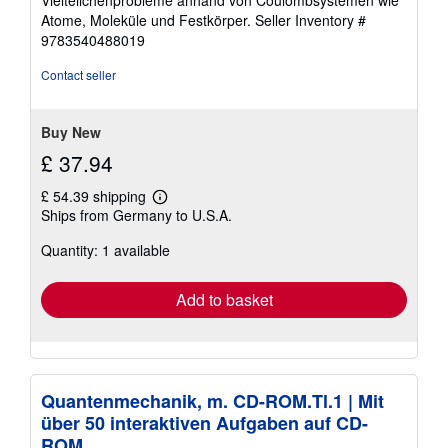
Vielteilchenprobleme anhand von Coulombsystemen wie
Atome, Moleküle und Festkörper.
Seller Inventory #
9783540488019
Contact seller
Buy New
£ 37.94
£ 54.39 shipping
Learn
Ships from Germany to U.S.A.
more
about
Quantity: 1 available
shipping
rates
Add to basket
Quantenmechanik, m. CD-ROM.Tl.1 | Mit
über 50 interaktiven Aufgaben auf CD-
ROM