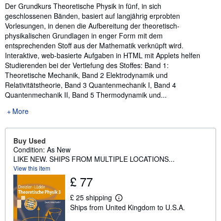
Synopsis
Der Grundkurs Theoretische Physik in fünf, in sich
geschlossenen Bänden, basiert auf langjährig erprobten
Vorlesungen, in denen die Aufbereitung der theoretisch-
physikalischen Grundlagen in enger Form mit dem
entsprechenden Stoff aus der Mathematik verknüpft wird.
Interaktive, web-basierte Aufgaben in HTML mit Applets helfen
Studierenden bei der Vertiefung des Stoffes: Band 1:
Theoretische Mechanik, Band 2 Elektrodynamik und
Relativitätstheorie, Band 3 Quantenmechanik I, Band 4
Quantenmechanik II, Band 5 Thermodynamik und...
More
Buy Used
Condition: As New
LIKE NEW. SHIPS FROM MULTIPLE LOCATIONS...
View this item
£ 77
£ 25 shipping
L
Ships from United Kingdom to U.S.A.
e
a