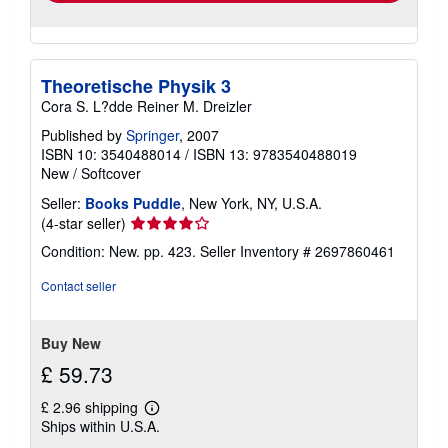
Theoretische Physik 3
Cora S. L?dde Reiner M. Dreizler
Published by
Springer
, 2007
ISBN 10: 3540488014
/
ISBN 13: 9783540488019
New
/
Softcover
Seller:
Books Puddle
, New York, NY, U.S.A.
Seller
(4-star seller)
rating
Condition: New. pp. 423.
Seller Inventory # 2697860461
4
out
Contact seller
of
5
stars
Buy New
£ 59.73
£ 2.96 shipping
Learn
Ships within U.S.A.
more
about