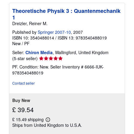
Theoretische Physik 3 : Quantenmechanik
1
Dreizler, Reiner M.
Published by
Springer 2007-10
, 2007
ISBN 10: 3540488014
/
ISBN 13: 9783540488019
New
/
PF
Seller:
Chiron Media
, Wallingford, United Kingdom
Seller
(5-star seller)
rating
PF. Condition: New.
Seller Inventory # 6666-IUK-
5
9783540488019
out
of
Contact seller
5
stars
Buy New
£ 39.54
£ 15.49 shipping
Learn
Ships from United Kingdom to U.S.A.
more
about