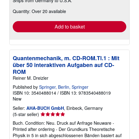
Ships from Germany to U.S.A.
more
about
Quantity: Over 20 available
shipping
rates
Add to basket
Quantenmechanik, m. CD-ROM.Tl.1 : Mit
über 50 interaktiven Aufgaben auf CD-
ROM
Reiner M. Dreizler
Published by
Springer, Berlin, Springer
ISBN 10: 3540488014
/
ISBN 13: 9783540488019
New
Seller:
AHA-BUCH GmbH
, Einbeck, Germany
Seller
(5-star seller)
rating
Buch. Condition: Neu. Druck auf Anfrage Neuware -
5
Printed after ordering - Der Grundkurs Theoretische
out
Physik in 5 in sich abgeschlossenen Bänden basiert auf
of