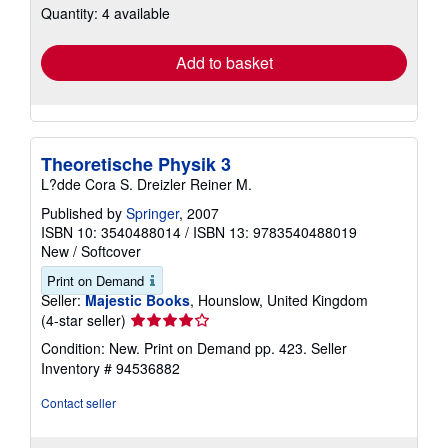
Quantity: 4 available
shipping
rates
Add to basket
Theoretische Physik 3
L?dde Cora S. Dreizler Reiner M.
Published by
Springer
, 2007
ISBN 10: 3540488014
/
ISBN 13: 9783540488019
New
/
Softcover
Print on Demand
Seller:
Majestic Books
, Hounslow, United Kingdom
Seller
(4-star seller)
rating
Condition: New. Print on Demand pp. 423.
Seller
4
Inventory # 94536882
out
of
Contact seller
5
stars