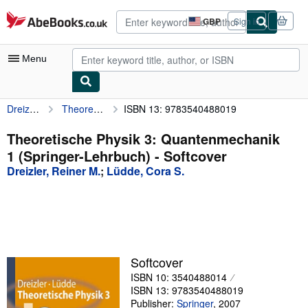
Skip to main content
AbeBooks.co.uk
GBP
Sign in
Site
shopping
preferences
Menu
Dreizler, Reiner M.
Theoretische Physik 3: Quantenmechanik 1 (Springer-Lehrbuch)
ISBN 13: 9783540488019
My Account
My Purchases
Theoretische Physik 3: Quantenmechanik
1 (Springer-Lehrbuch) - Softcover
Advanced Search
Dreizler, Reiner M.
;
Lüdde, Cora S.
Browse Collections
Rare Books
Art & Collectables
Textbooks
Softcover
ISBN 10: 3540488014
Sellers
ISBN 13: 9783540488019
Start Selling
Publisher:
Springer
,
2007