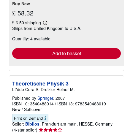
Buy New
£ 58.32
£ 6.50 shipping
Learn
Ships from United Kingdom to U.S.A.
more
about
Quantity: 4 available
shipping
rates
Add to basket
Theoretische Physik 3
L?dde Cora S. Dreizler Reiner M.
Published by
Springer
, 2007
ISBN 10: 3540488014
/
ISBN 13: 9783540488019
New
/
Softcover
Print on Demand
Seller:
Biblios
, Frankfurt am main, HESSE, Germany
Seller
(4-star seller)