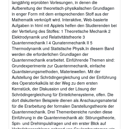
langjährig erprobten Vorlesungen, in denen die
5
Aufbereitung der theoretisch-physikalischen Grundlagen
stars
in enger Form mit dem entsprechenden Stoff aus der
Mathematik verknüpft wird. Interaktive, Web-basierte
Aufgaben in html mit Applets helfen den Studierenden bei
der Vertiefung des Stoffes: 1 Theoretische Mechanik 2
Elektrodynamik und Relativitätstheorie 3
Quantenmechanik I 4 Qunatenmechanik II 5
Thermodynamik und Statistische Physik.In diesem Band
werden die erforderlichen Grundlagen der
Quantenmechanik erarbeitet. Einführende Themen sind:
Grundexperimente zur Quantenmechanik, einfache
Quantisierungsmethoden, Materiewellen. Mit der
Aufstellung der Schrödingergleichung und der Einführung
des Operatorkalküls ist der Weg zu dem ersten
Kernstück, der Diskussion und der Lösung der
Schrödingergleichung für Einteilchensysteme, offen. Die
dort diskutierten Beispiele dienen als Anschaungsmaterial
für die Erarbeitung der formalen Darstellungstheorie der
Quantenmechanik. Drei Themenbereiche runden diese
Einführung in die Quantenmechanik ab: Störungstheorie,
Spin- und Drehimpulsfragen und ein erster Blick auf