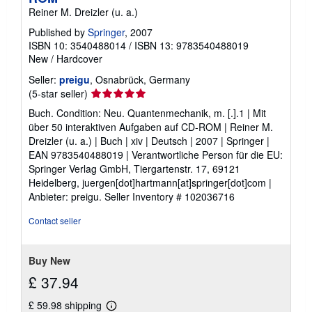
Reiner M. Dreizler (u. a.)
Published by
Springer
, 2007
ISBN 10: 3540488014
/
ISBN 13: 9783540488019
New
/
Hardcover
Seller:
preigu
, Osnabrück, Germany
Seller
(5-star seller)
rating
Buch. Condition: Neu. Quantenmechanik, m. [.].1 | Mit
5
über 50 interaktiven Aufgaben auf CD-ROM | Reiner M.
out
Dreizler (u. a.) | Buch | xiv | Deutsch | 2007 | Springer |
of
EAN 9783540488019 | Verantwortliche Person für die EU:
5
Springer Verlag GmbH, Tiergartenstr. 17, 69121
stars
Heidelberg, juergen[dot]hartmann[at]springer[dot]com |
Anbieter: preigu.
Seller Inventory # 102036716
Contact seller
Buy New
£ 37.94
£ 59.98 shipping
Learn