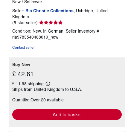
New
/
Softcover
Seller:
Ria Christie Collections
, Uxbridge, United
Kingdom
Seller
(5-star seller)
rating
Condition: New. In German.
Seller Inventory #
5
ria9783540488019_new
out
of
Contact seller
5
stars
Buy New
£ 42.61
£ 11.98 shipping
Learn
Ships from United Kingdom to U.S.A.
more
about
Quantity: Over 20 available
shipping
rates
Add to basket