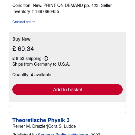
rating
Condition: New. PRINT ON DEMAND pp. 423.
Seller
4
Inventory # 1897860455
out
of
Contact seller
5
stars
Buy New
£ 60.34
£ 8.53 shipping
Learn
Ships from Germany to U.S.A.
more
about
Quantity: 4 available
shipping
rates
Add to basket
Theoretische Physik 3
Reiner M. Dreizler|Cora S. Lüdde
Published by
Springer Berlin Heidelberg
, 2007