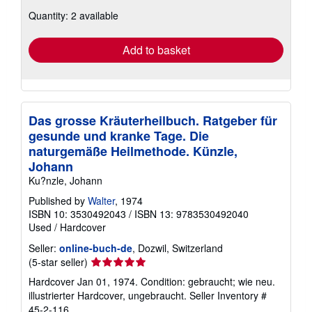
about
Quantity: 2 available
shipping
rates
Add to basket
Das grosse Kräuterheilbuch. Ratgeber für
gesunde und kranke Tage. Die
naturgemäße Heilmethode. Künzle,
Johann
Ku?nzle, Johann
Published by
Walter
, 1974
ISBN 10: 3530492043
/
ISBN 13: 9783530492040
Used
/
Hardcover
Seller:
online-buch-de
, Dozwil, Switzerland
Seller
(5-star seller)
rating
Hardcover Jan 01, 1974. Condition: gebraucht; wie neu.
5
illustrierter Hardcover, ungebraucht.
Seller Inventory #
out
45-2-116