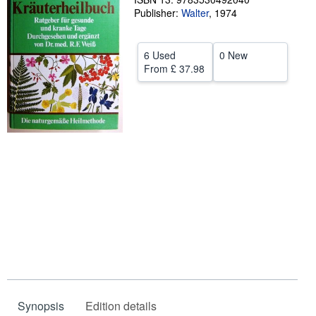
Publisher:
Walter
,
1974
Help
CLOSE
6 Used
0 New
From
£ 37.98
Synopsis
Edition details