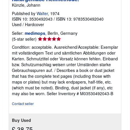
Künzle, Johann
Published by
Walter
, 1974
ISBN 10: 3530492043
/
ISBN 13: 9783530492040
Used
/
Hardcover
Seller:
medimops
, Berlin, Germany
Seller
(5-star seller)
rating
Condition: acceptable. Ausreichend/Acceptable: Exemplar
5
mit vollständigem Text und sämtlichen Abbildungen oder
out
Karten. Schmutztitel oder Vorsatz können fehlen. Einband
of
bzw. Schutzumschlag weisen unter Umständen starke
5
Gebrauchsspuren auf. / Describes a book or dust jacket
stars
that has the complete text pages (including those with
maps or plates) but may lack endpapers, half-title, etc.
(which must be noted). Binding, dust jacket (if any), etc
may also be worn.
Seller Inventory # M03530492043-B
Contact seller
Buy Used
£ 38.75