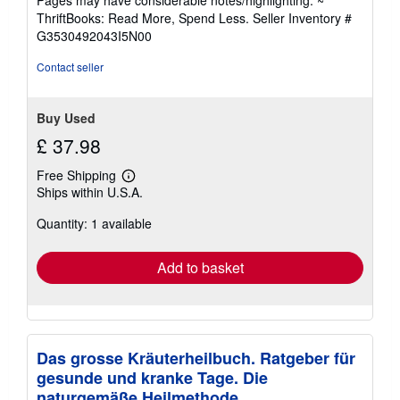
out
ThriftBooks: Read More, Spend Less.
Seller Inventory #
of
G3530492043I5N00
5
stars
Contact seller
Buy Used
£ 37.98
Free Shipping
Learn
Ships within U.S.A.
more
about
Quantity: 1 available
shipping
rates
Add to basket
Das grosse Kräuterheilbuch. Ratgeber für
gesunde und kranke Tage. Die
naturgemäße Heilmethode.