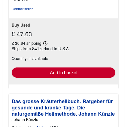
of
5
Contact seller
stars
Buy Used
£ 47.63
£ 30.84 shipping
Learn
Ships from Switzerland to U.S.A.
more
about
Quantity: 1 available
shipping
rates
Add to basket
Das grosse Kräuterheilbuch. Ratgeber für
gesunde und kranke Tage. Die
naturgemäße Heilmethode. Johann Künzle
Johann Künzle