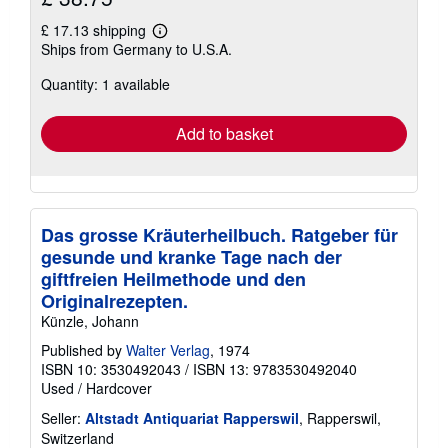
£ 17.13 shipping
Learn
Ships from Germany to U.S.A.
more
about
Quantity: 1 available
shipping
rates
Add to basket
Das grosse Kräuterheilbuch. Ratgeber für
gesunde und kranke Tage nach der
giftfreien Heilmethode und den
Originalrezepten.
Künzle, Johann
Published by
Walter Verlag
, 1974
ISBN 10: 3530492043
/
ISBN 13: 9783530492040
Used
/
Hardcover
Seller:
Altstadt Antiquariat Rapperswil
, Rapperswil,
Switzerland