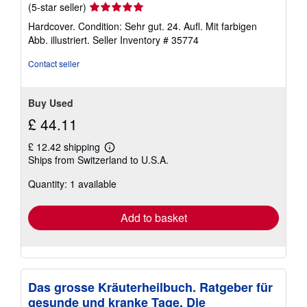
Seller
(5-star seller)
rating
Hardcover. Condition: Sehr gut. 24. Aufl. Mit farbigen
5
Abb. illustriert.
Seller Inventory # 35774
out
of
Contact seller
5
stars
Buy Used
£ 44.11
£ 12.42 shipping
Learn
Ships from Switzerland to U.S.A.
more
about
Quantity: 1 available
shipping
rates
Add to basket
Das grosse Kräuterheilbuch. Ratgeber für
gesunde und kranke Tage. Die