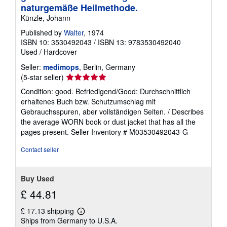
naturgemäße Heilmethode.
Künzle, Johann
Published by
Walter
, 1974
ISBN 10: 3530492043
/
ISBN 13: 9783530492040
Used
/
Hardcover
Seller:
medimops
, Berlin, Germany
Seller
(5-star seller)
rating
Condition: good. Befriedigend/Good: Durchschnittlich
5
erhaltenes Buch bzw. Schutzumschlag mit
out
Gebrauchsspuren, aber vollständigen Seiten. / Describes
of
the average WORN book or dust jacket that has all the
5
pages present.
Seller Inventory # M03530492043-G
stars
Contact seller
Buy Used
£ 44.81
£ 17.13 shipping
Learn
Ships from Germany to U.S.A.
more