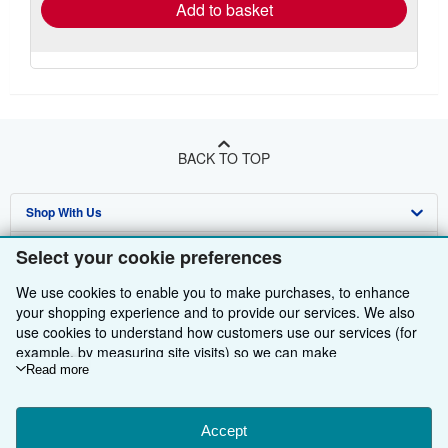
Add to basket
BACK TO TOP
Shop With Us
Sell With Us
Advanced Search
Select your cookie preferences
About Us
Browse Collections
Start Selling
We use cookies to enable you to make purchases, to enhance
your shopping experience and to provide our services. We also
Find Help
My Account
Join Our Affiliate Programme
About AbeBooks
use cookies to understand how customers use our services (for
example, by measuring site visits) so we can make
Other AbeBooks Companies
My Orders
Book Buyback
Media
Help
improvements. If you agree, we'll also use third-party cookies to
Read more
show relevant content in ads and measure ad performance.
Follow AbeBooks
View Basket
Refer a seller
Careers
Customer Service
AbeBooks.com
Choose "Decline" to reject, or "Customise" to learn more. You can
change your choices at any time by visiting
Accept
Cookie Preferences.
Privacy Policy
AbeBooks.de