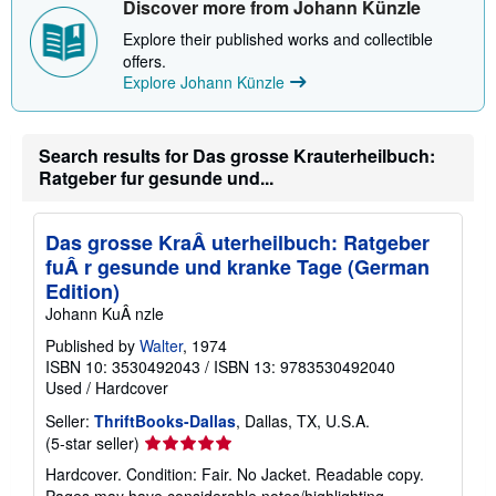
Discover more from Johann Künzle
s
h
Explore their published works and collectible
i
offers.
p
p
Explore Johann Künzle
i
n
g
r
Search results for Das grosse Krauterheilbuch:
a
Ratgeber fur gesunde und...
t
e
s
Das grosse KraÂ uterheilbuch: Ratgeber
fuÂ r gesunde und kranke Tage (German
Edition)
Johann KuÂ nzle
Published by
Walter
, 1974
ISBN 10: 3530492043
/
ISBN 13: 9783530492040
Used
/
Hardcover
Seller:
ThriftBooks-Dallas
, Dallas, TX, U.S.A.
Seller
(5-star seller)
rating
Hardcover. Condition: Fair. No Jacket. Readable copy.
5
Pages may have considerable notes/highlighting. ~