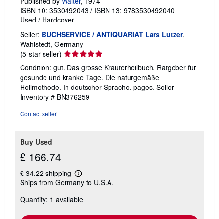
Published by
Walter
, 1974
ISBN 10: 3530492043
/
ISBN 13: 9783530492040
Used
/
Hardcover
Seller:
BUCHSERVICE / ANTIQUARIAT Lars Lutzer
,
Wahlstedt, Germany
Seller
(5-star seller)
rating
Condition: gut. Das grosse Kräuterheilbuch. Ratgeber für
5
gesunde und kranke Tage. Die naturgemäße
out
Heilmethode. In deutscher Sprache. pages.
Seller
of
Inventory # BN376259
5
stars
Contact seller
Buy Used
£ 166.74
£ 34.22 shipping
Learn
Ships from Germany to U.S.A.
more
about
Quantity: 1 available
shipping
rates