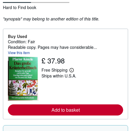
Synopsis
Hard to Find book
"synopsis" may belong to another edition of this title.
Buy Used
Condition: Fair
Readable copy. Pages may have considerable...
View this item
£ 37.98
Free Shipping
L
Ships within U.S.A.
e
a
r
n
m
o
r
e
Add to basket
a
b
o
u
t