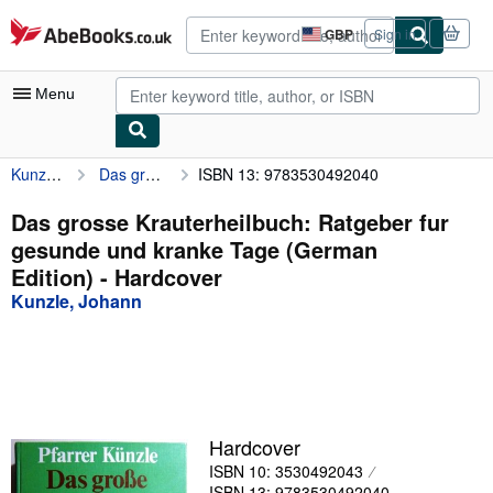
Skip to main content
AbeBooks.co.uk
GBP
Sign in
Site
shopping
preferences
Menu
Kunzle, Johann
Das grosse Krauterheilbuch: Ratgeber fur gesunde und kranke Tage (German Edition)
ISBN 13: 9783530492040
My Account
My Purchases
Das grosse Krauterheilbuch: Ratgeber fur
gesunde und kranke Tage (German
Advanced Search
Edition) - Hardcover
Browse Collections
Kunzle, Johann
Rare Books
Art & Collectables
Textbooks
Hardcover
Sellers
ISBN 10: 3530492043
Start Selling
ISBN 13: 9783530492040