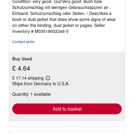
Condition: very good. Gut/Very good: Buch bzw.
5
Schutzumschlag mit wenigen Gebrauchsspuren an
out
Einband, Schutzumschlag oder Seiten. / Describes a
of
book or dust jacket that does show some signs of wear
5
on either the binding, dust jacket or pages.
Seller
stars
Inventory # M03519002248-V
Contact seller
Buy Used
£ 4.64
£ 17.14 shipping
Learn
Ships from Germany to U.S.A.
more
about
Quantity: 1 available
shipping
rates
Add to basket