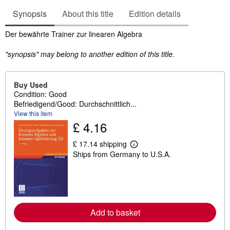
Synopsis
About this title
Edition details
Synopsis
Der bewährte Trainer zur linearen Algebra
"synopsis" may belong to another edition of this title.
Buy Used
Condition: Good
Befriedigend/Good: Durchschnittlich...
View this item
£ 4.16
£ 17.14 shipping
L
Ships from Germany to U.S.A.
e
a
r
n
m
o
r
e
Add to basket
a
b