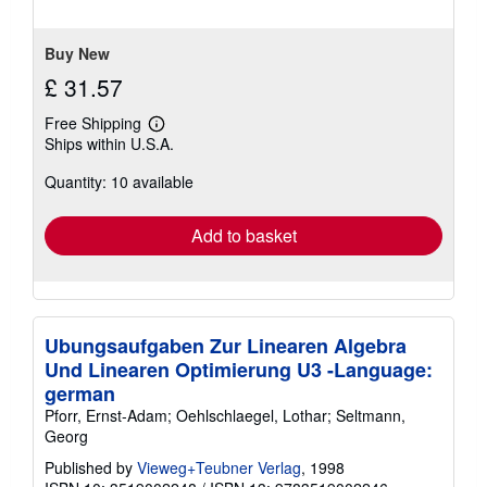
stars
Buy New
£ 31.57
Free Shipping
Learn
Ships within U.S.A.
more
about
Quantity: 10 available
shipping
rates
Add to basket
Ubungsaufgaben Zur Linearen Algebra
Und Linearen Optimierung U3 -Language:
german
Pforr, Ernst-Adam; Oehlschlaegel, Lothar; Seltmann,
Georg
Published by
Vieweg+Teubner Verlag
, 1998