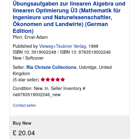
Übungsaufgaben zur linearen Algebra und
linearen Optimierung Ü3 (Mathematik für
Ingenieure und Naturwissenschaftler,
Ökonomen und Landwirte) (German
Edition)
Pforr, Ernst-Adam
Published by
Vieweg+Teubner Verlag
, 1998
ISBN 10: 3519002248
/
ISBN 13: 9783519002246
New
/
Softcover
Seller:
Ria Christie Collections
, Uxbridge, United
Kingdom
Seller
(5-star seller)
rating
Condition: New. In.
Seller Inventory #
5
ria9783519002246_new
out
of
Contact seller
5
stars
Buy New
£ 20.04