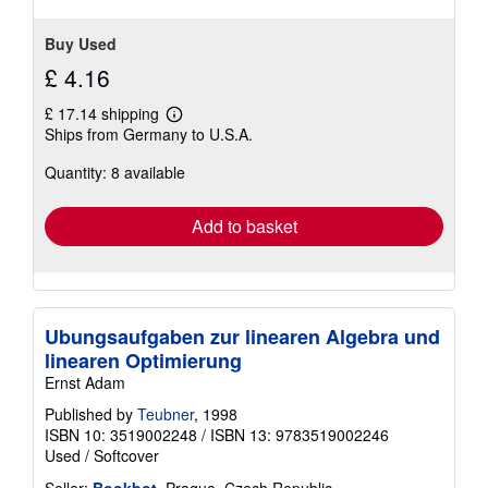
Buy Used
£ 4.16
£ 17.14 shipping
Learn
Ships from Germany to U.S.A.
more
about
Quantity: 8 available
shipping
rates
Add to basket
Ubungsaufgaben zur linearen Algebra und
linearen Optimierung
Ernst Adam
Published by
Teubner
, 1998
ISBN 10: 3519002248
/
ISBN 13: 9783519002246
Used
/
Softcover