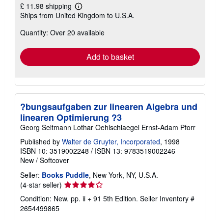
£ 11.98 shipping
Learn
Ships from United Kingdom to U.S.A.
more
about
Quantity: Over 20 available
shipping
rates
Add to basket
?bungsaufgaben zur linearen Algebra und
linearen Optimierung ?3
Georg Seltmann Lothar Oehlschlaegel Ernst-Adam Pforr
Published by
Walter de Gruyter, Incorporated
, 1998
ISBN 10: 3519002248
/
ISBN 13: 9783519002246
New
/
Softcover
Seller:
Books Puddle
, New York, NY, U.S.A.
Seller
(4-star seller)
rating
Condition: New. pp. ii + 91 5th Edition.
Seller Inventory #
4
2654499865
out