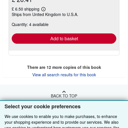
£ 6.50 shipping
Learn
Ships from United Kingdom to U.S.A.
more
about
Quantity: 4 available
shipping
rates
Add to basket
There are
12
more copies of this book
View all search results for this book
BACK TO TOP
Select your cookie preferences
Shop With Us
We use cookies to enable you to make purchases, to enhance
your shopping experience and to provide our services. We also
Sell With Us
Advanced Search
use cookies to understand how customers use our services (for