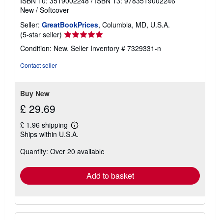
ISBN 10: 3519002248
/
ISBN 13: 9783519002246
New
/
Softcover
Seller:
GreatBookPrices
, Columbia, MD, U.S.A.
Seller
(5-star seller)
rating
Condition: New.
Seller Inventory # 7329331-n
5
out
Contact seller
of
5
stars
Buy New
£ 29.69
£ 1.96 shipping
Learn
Ships within U.S.A.
more
about
Quantity: Over 20 available
shipping
rates
Add to basket