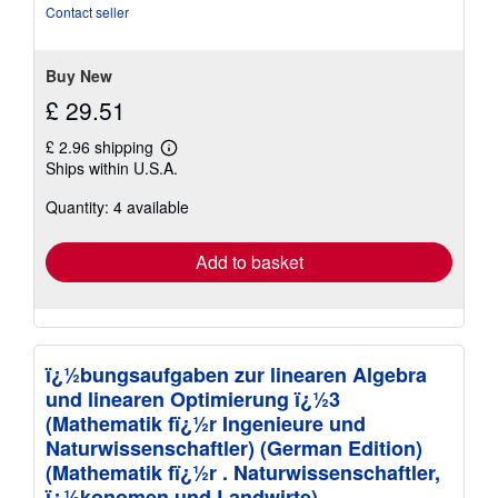
of
Contact seller
5
stars
Buy New
£ 29.51
£ 2.96 shipping
Learn
Ships within U.S.A.
more
about
Quantity: 4 available
shipping
rates
Add to basket
ï¿½bungsaufgaben zur linearen Algebra
und linearen Optimierung ï¿½3
(Mathematik fï¿½r Ingenieure und
Naturwissenschaftler) (German Edition)
(Mathematik fï¿½r . Naturwissenschaftler,
ï¿½konomen und Landwirte)