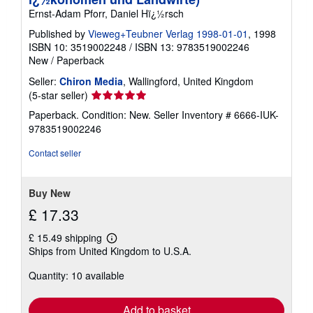
Ernst-Adam Pforr, Daniel Hï¿½rsch
Published by
Vieweg+Teubner Verlag 1998-01-01
, 1998
ISBN 10: 3519002248
/
ISBN 13: 9783519002246
New
/
Paperback
Seller:
Chiron Media
, Wallingford, United Kingdom
Seller
(5-star seller)
rating
Paperback. Condition: New.
Seller Inventory # 6666-IUK-
5
9783519002246
out
of
Contact seller
5
stars
Buy New
£ 17.33
£ 15.49 shipping
Learn
Ships from United Kingdom to U.S.A.
more
about
Quantity: 10 available
shipping
rates
Add to basket