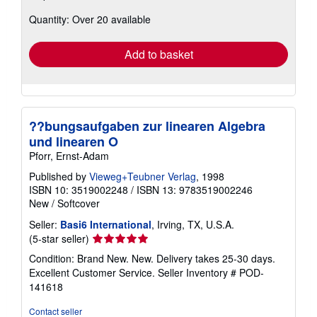
about
Quantity: Over 20 available
shipping
rates
Add to basket
??bungsaufgaben zur linearen Algebra
und linearen O
Pforr, Ernst-Adam
Published by
Vieweg+Teubner Verlag
, 1998
ISBN 10: 3519002248
/
ISBN 13: 9783519002246
New
/
Softcover
Seller:
Basi6 International
, Irving, TX, U.S.A.
Seller
(5-star seller)
rating
Condition: Brand New. New. Delivery takes 25-30 days.
5
Excellent Customer Service.
Seller Inventory # POD-
out
141618
of
5
Contact seller