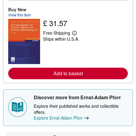
o
u
Buy New
t
View this item
s
h
£ 31.57
i
p
Free Shipping
p
L
i
Ships within U.S.A.
e
n
a
g
r
r
n
a
m
t
o
e
r
s
e
Add to basket
a
b
o
u
t
Discover more from Ernst-Adam Pforr
s
h
Explore their published works and collectible
i
offers.
p
p
Explore Ernst-Adam Pforr
i
n
g
r