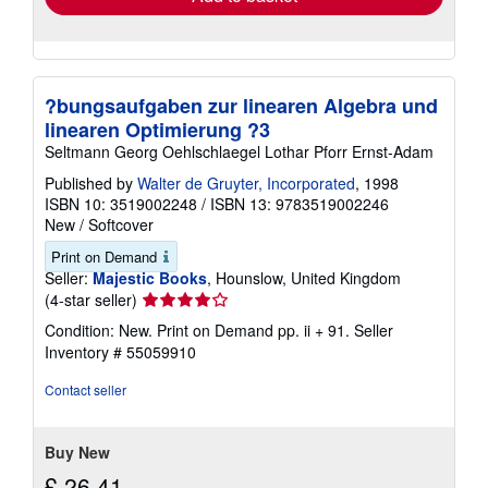
?bungsaufgaben zur linearen Algebra und
linearen Optimierung ?3
Seltmann Georg Oehlschlaegel Lothar Pforr Ernst-Adam
Published by
Walter de Gruyter, Incorporated
, 1998
ISBN 10: 3519002248
/
ISBN 13: 9783519002246
New
/
Softcover
Print on Demand
Seller:
Majestic Books
, Hounslow, United Kingdom
Seller
(4-star seller)
rating
Condition: New. Print on Demand pp. ii + 91.
Seller
4
Inventory # 55059910
out
of
Contact seller
5
stars
Buy New
£ 26.41