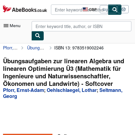
Skip to main content
AbeBooks.co.uk
GBP
Sign in
Site
shopping
preferences
Menu
Pforr, Ernst-Adam
Übungsaufgaben zur linearen Algebra und linearen Optimierung Ü3 (Mathematik für Ingenieure und Naturwissenschaftler, Ökonomen und Landwirte)
ISBN 13: 9783519002246
My Account
My Purchases
Übungsaufgaben zur linearen Algebra und
linearen Optimierung Ü3 (Mathematik für
Advanced Search
Ingenieure und Naturwissenschaftler,
Browse Collections
Ökonomen und Landwirte) - Softcover
Pforr, Ernst-Adam
;
Oehlschlaegel, Lothar
;
Seltmann,
Rare Books
Georg
Art & Collectables
Textbooks
Sellers
Start Selling