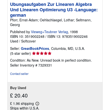
Ubungsaufgaben Zur Linearen Algebra
Und Linearen Optimierung U3 -Language:
german
Pforr, Ernst-Adam; Oehlschlaegel, Lothar; Seltmann,
Georg
Published by
Vieweg+Teubner Verlag
, 1998
ISBN 10: 3519002248
/
ISBN 13: 9783519002246
Used
/
Softcover
Seller:
GreatBookPrices
, Columbia, MD, U.S.A.
Seller
(5-star seller)
rating
Condition: As New. Unread book in perfect condition.
5
Seller Inventory # 7329331
out
of
Contact seller
5
stars
Buy Used
£ 20.40
£ 1.96 shipping
Learn
Ships within U.S.A.
more