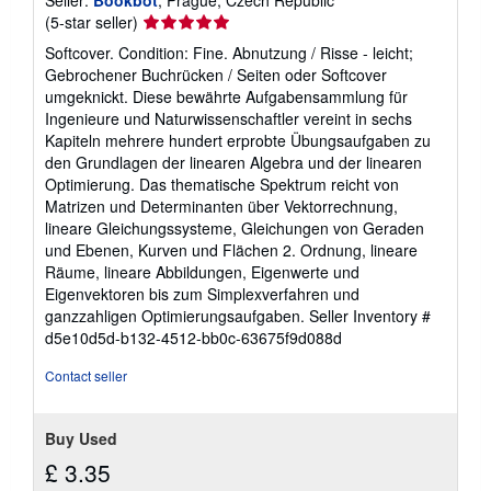
Seller:
Bookbot
, Prague, Czech Republic
Seller
(5-star seller)
rating
Softcover. Condition: Fine. Abnutzung / Risse - leicht;
5
Gebrochener Buchrücken / Seiten oder Softcover
out
umgeknickt. Diese bewährte Aufgabensammlung für
of
Ingenieure und Naturwissenschaftler vereint in sechs
5
Kapiteln mehrere hundert erprobte Übungsaufgaben zu
stars
den Grundlagen der linearen Algebra und der linearen
Optimierung. Das thematische Spektrum reicht von
Matrizen und Determinanten über Vektorrechnung,
lineare Gleichungssysteme, Gleichungen von Geraden
und Ebenen, Kurven und Flächen 2. Ordnung, lineare
Räume, lineare Abbildungen, Eigenwerte und
Eigenvektoren bis zum Simplexverfahren und
ganzzahligen Optimierungsaufgaben.
Seller Inventory #
d5e10d5d-b132-4512-bb0c-63675f9d088d
Contact seller
Buy Used
£ 3.35