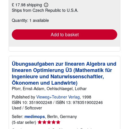
£ 17.98 shipping
Learn
Ships from Czech Republic to U.S.A.
more
about
Quantity: 1 available
shipping
rates
Add to basket
Übungsaufgaben zur linearen Algebra und
linearen Optimierung Ü3 (Mathematik für
Ingenieure und Naturwissenschaftler,
Ökonomen und Landwirte)
Pforr, Ernst-Adam, Oehlschlaegel, Lothar
Published by
Vieweg+Teubner Verlag
, 1998
ISBN 10: 3519002248
/
ISBN 13: 9783519002246
Used
/
Softcover
Seller:
medimops
, Berlin, Germany
Seller
(5-star seller)
rating