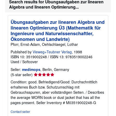
Search results for Übungsaufgaben zur linearen
a
Algebra und linearen Optimierung...
t
e
s
Übungsaufgaben zur linearen Algebra und
linearen Optimierung Ü3 (Mathematik für
Ingenieure und Naturwissenschaftler,
Ökonomen und Landwirte)
Pforr, Ernst-Adam, Oehlschlaegel, Lothar
Published by
Vieweg+Teubner Verlag
, 1998
ISBN 10: 3519002248
/
ISBN 13: 9783519002246
Used
/
Softcover
Seller:
medimops
, Berlin, Germany
Seller
(5-star seller)
rating
Condition: good. Befriedigend/Good: Durchschnittlich
5
erhaltenes Buch bzw. Schutzumschlag mit
out
Gebrauchsspuren, aber vollständigen Seiten. / Describes
of
the average WORN book or dust jacket that has all the
5
pages present.
Seller Inventory # M03519002248-G
stars
Contact seller