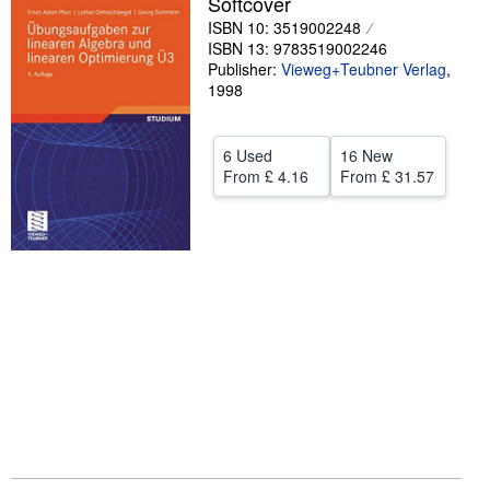
Softcover
ISBN 10: 3519002248
Help
ISBN 13: 9783519002246
CLOSE
Publisher:
Vieweg+Teubner Verlag
,
1998
6 Used
16 New
From
£ 4.16
From
£ 31.57