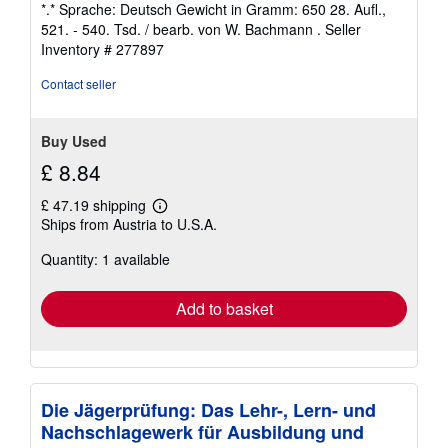
*.* Sprache: Deutsch Gewicht in Gramm: 650 28. Aufl.,
stars
521. - 540. Tsd. / bearb. von W. Bachmann .
Seller
Inventory # 277897
Contact seller
Buy Used
£ 8.84
£ 47.19 shipping
Learn
Ships from Austria to U.S.A.
more
about
Quantity: 1 available
shipping
rates
Add to basket
Die Jägerprüfung: Das Lehr-, Lern- und
Nachschlagewerk für Ausbildung und