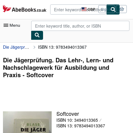
Skip to main content
AbeBooks.co.uk
GBP
Sign in
Site
shopping
preferences
Menu
Die Jägerprüfung. Das Lehr-, Lern- und Nachschlagewerk für Ausbildung und Praxis
ISBN 13: 9783494013367
My Account
My Purchases
Die Jägerprüfung. Das Lehr-, Lern- und
Nachschlagewerk für Ausbildung und
Advanced Search
Praxis - Softcover
Browse Collections
Rare Books
Art & Collectables
Textbooks
Softcover
ISBN 10: 3494013365
Sellers
ISBN 13: 9783494013367
Start Selling