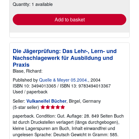
Quantity: 1 available
shipping
rates
Add to basket
Die Jägerprüfung: Das Lehr-, Lern- und
Nachschlagewerk für Ausbildung und
Praxis
Blase, Richard:
Published by
Quelle & Meyer 05.2004.
, 2004
ISBN 10: 3494013365
/
ISBN 13: 9783494013367
Used
/
paperback
Seller:
Vulkaneifel Bücher
, Birgel, Germany
Seller
(5-star seller)
rating
paperback. Condition: Gut. Auflage: 28. 849 Seiten Buch
5
ist durch Druckstellen verlagert (längs durchgebogen),
out
kleine Lagerspuren am Buch, Inhalt einwandfrei und
of
ungelesen Sprache: Deutsch Gewicht in Gramm: 585.
5