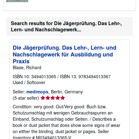
Search results for Die Jägerprüfung. Das Lehr-,
Lern- und Nachschlagewerk...
Die Jägerprüfung. Das Lehr-, Lern- und
Nachschlagewerk für Ausbildung und
Praxis
Blase, Richard
ISBN 10: 3494013365
/
ISBN 13: 9783494013367
Used
/
Softcover
Seller:
medimops
, Berlin, Germany
Seller
(5-star seller)
rating
Condition: very good. Gut/Very good: Buch bzw.
5
Schutzumschlag mit wenigen Gebrauchsspuren an
out
Einband, Schutzumschlag oder Seiten. / Describes a
of
book or dust jacket that does show some signs of wear
5
on either the binding, dust jacket or pages.
Seller
stars
Inventory # M03494013365-V