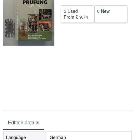
Help
5 Used
0 New
From
£ 9.74
CLOSE
Edition details
Language
German