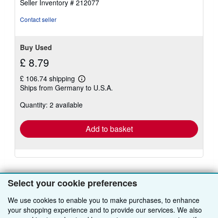
Seller Inventory # 212077
stars
Contact seller
Buy Used
£ 8.79
£ 106.74 shipping
Learn
Ships from Germany to U.S.A.
more
about
Quantity: 2 available
shipping
rates
Add to basket
Select your cookie preferences
We use cookies to enable you to make purchases, to enhance
BACK TO TOP
your shopping experience and to provide our services. We also