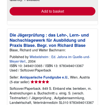
rates
Add to basket
Die Jägerprüfung : das Lehr-, Lern- und
Nachschlagewerk für Ausbildung und
Praxis Blase. Begr. von Richard Blase
Blase, Richard und Walter Bachmann:
Published by
Wiebelsheim : Ed. Jafona im Quelle-und-
Meyer-Verl.
, 2004
ISBN 10: 3494013365
/
ISBN 13: 9783494013367
Used
/
Softcover/Paperback
Seller:
Antiquarische Fundgrube e.U.
, Wien, Austria
Seller
(5-star seller)
rating
Softcover/Paperback. 849 S. Einband etw. berieben, m.
5
Anstreichungen a. Buchschnitt u. einig. S. (versch.
out
Textmarker) // Jägerprüfung , Aufgabensammlung,
of
Landwirtschaft, Veterinärmedizin SL010 9783494013367
5