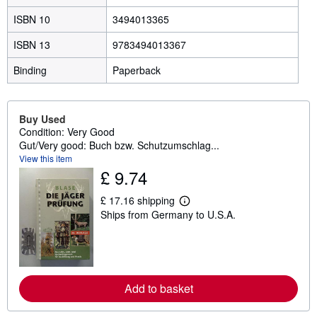
ISBN 10
3494013365
ISBN 13
9783494013367
Binding
Paperback
Buy Used
Condition: Very Good
Gut/Very good: Buch bzw. Schutzumschlag...
View this item
£ 9.74
£ 17.16 shipping
L
Ships from Germany to U.S.A.
e
a
r
n
m
o
r
Add to basket
e
a
b