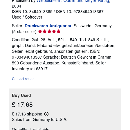
Published by
Wiebelsheim : Quelle und Meyer Verlag
,
2004
ISBN 10: 3494013365
/
ISBN 13: 9783494013367
Used
/
Softcover
Seller:
Druckwaren Antiquariat
, Salzwedel, Germany
Seller
(5-star seller)
rating
Condition: Gut. 28. Aufl., 521. - 540. Tsd. 849 S. : Ill.,
5
graph. Darst. Einband etw. gebräunt/berieben/bestoßen,
out
Seiten leicht gebräunt, ansonsten gut erh. ISBN:
of
9783494013367 Sprache: Deutsch Gewicht in Gramm:
5
590 Gebundene Ausgabe, Kunsstoffeinband.
Seller
stars
Inventory # 168917
Contact seller
Buy Used
£ 17.68
£ 17.16 shipping
Learn
Ships from Germany to U.S.A.
more
about
Quantity: 1 available
shipping