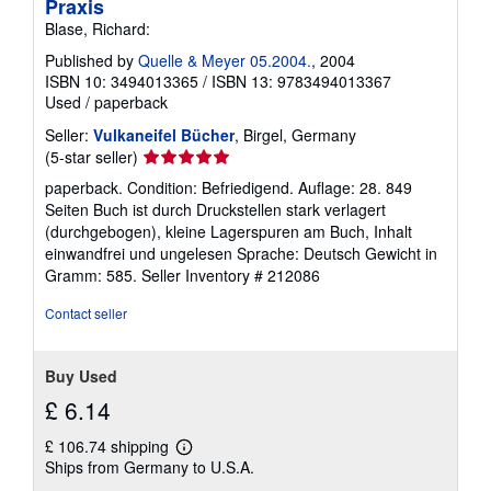
Praxis
Blase, Richard:
Published by
Quelle & Meyer 05.2004.
, 2004
ISBN 10: 3494013365
/
ISBN 13: 9783494013367
Used
/
paperback
Seller:
Vulkaneifel Bücher
, Birgel, Germany
Seller
(5-star seller)
rating
paperback. Condition: Befriedigend. Auflage: 28. 849
5
Seiten Buch ist durch Druckstellen stark verlagert
out
(durchgebogen), kleine Lagerspuren am Buch, Inhalt
of
einwandfrei und ungelesen Sprache: Deutsch Gewicht in
5
Gramm: 585.
Seller Inventory # 212086
stars
Contact seller
Buy Used
£ 6.14
£ 106.74 shipping
Learn
Ships from Germany to U.S.A.
more
about