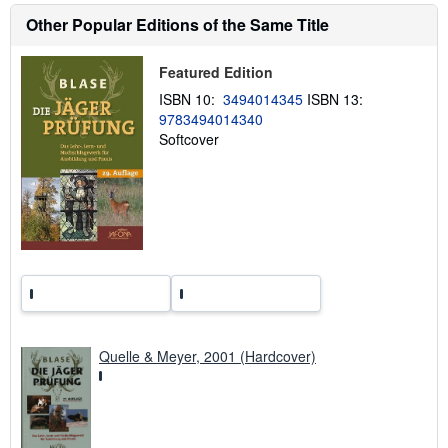
o
Other Popular Editions of the Same Title
u
t
s
h
Featured Edition
i
ISBN 10:
3494014345
ISBN 13:
p
p
9783494014340
i
Softcover
n
g
r
a
t
e
s
Quelle & Meyer, 2001 (Hardcover)