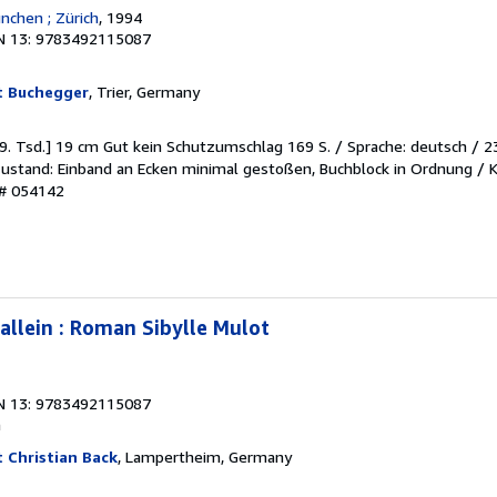
nchen ; Zürich
, 1994
N 13: 9783492115087
t Buchegger
, Trier, Germany
 - 9. Tsd.] 19 cm Gut kein Schutzumschlag 169 S. / Sprache: deutsch / 23
/ Zustand: Einband an Ecken minimal gestoßen, Buchblock in Ordnung /
 # 054142
allein : Roman Sibylle Mulot
N 13: 9783492115087
h
 Christian Back
, Lampertheim, Germany