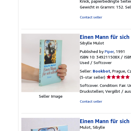
Knick, papierbedingte Sei
out
Gewicht in Gramm: 152.
Sel
of
5
Contact seller
stars
Einen Mann für sich 
Sibylle Mulot
Published by
Piper
, 1991
ISBN 10: 349211508X
/
ISB
Used
/
Softcover
Seller:
Bookbot
, Prague, C
Seller
(5-star seller)
rating
Softcover. Condition: Fair
5
Druckstellen; Vergilbt / au
out
Seller Image
of
Contact seller
5
stars
Einen Mann für sich 
Mulot, Sibylle