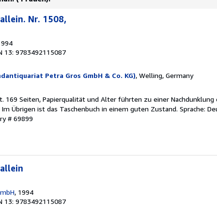
allein. Nr. 1508,
1994
N 13: 9783492115087
ndantiquariat Petra Gros GmbH & Co. KG)
, Welling, Germany
t. 169 Seiten, Papierqualität und Alter führten zu einer Nachdunklung
. Im Übrigen ist das Taschenbuch in einem guten Zustand. Sprache: De
ory # 69899
allein
 GmbH
, 1994
N 13: 9783492115087