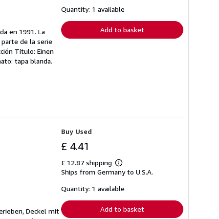
about
shipping
Quantity: 1 available
rates
Add to basket
ada en 1991. La
parte de la serie
ción Título: Einen
mato: tapa blanda.
Buy Used
£ 4.41
£ 12.87 shipping
Learn
Ships from Germany to U.S.A.
more
about
shipping
Quantity: 1 available
rates
Add to basket
erieben, Deckel mit