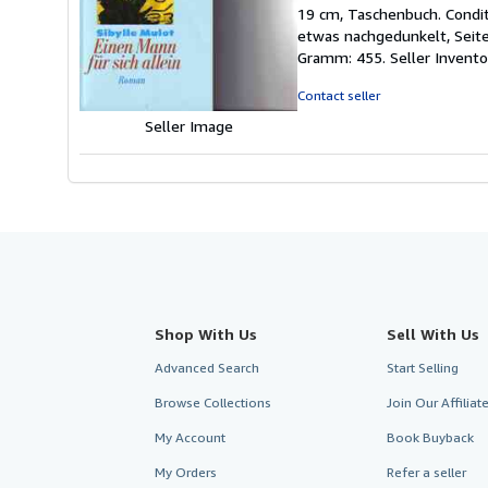
rating
19 cm, Taschenbuch. Condit
5
etwas nachgedunkelt, Seite
out
Gramm: 455.
Seller Invent
of
5
Contact seller
stars
Seller Image
Shop With Us
Sell With Us
Advanced Search
Start Selling
Browse Collections
Join Our Affilia
My Account
Book Buyback
My Orders
Refer a seller