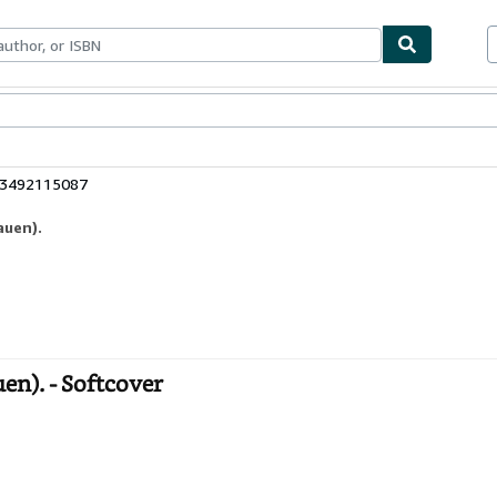
ables
Textbooks
Sellers
Start Selling
83492115087
auen).
en). - Softcover