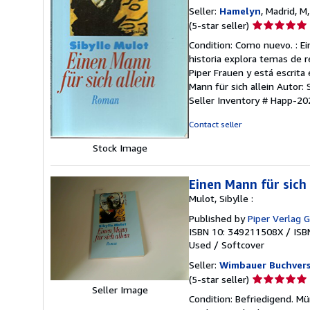
Seller:
Hamelyn
, Madrid, M
Seller
(5-star seller)
rating
Condition: Como nuevo. : Ei
5
historia explora temas de r
out
Piper Frauen y está escrita
of
Mann für sich allein Autor:
5
Seller Inventory # Happ-2
stars
Contact seller
Stock Image
Einen Mann für sich
Mulot, Sibylle :
Published by
Piper Verlag
ISBN 10: 349211508X
/
ISB
Used
/
Softcover
Seller:
Wimbauer Buchver
Seller
(5-star seller)
Seller Image
rating
Condition: Befriedigend. Mü
5