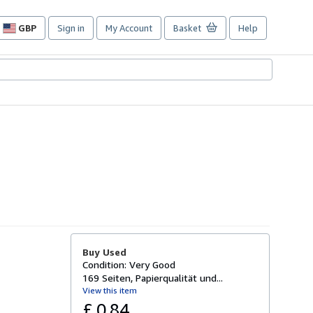
GBP
Sign in
My Account
Basket
Help
Site
shopping
preferences
Buy Used
Condition: Very Good
169 Seiten, Papierqualität und...
View this item
£ 0.84