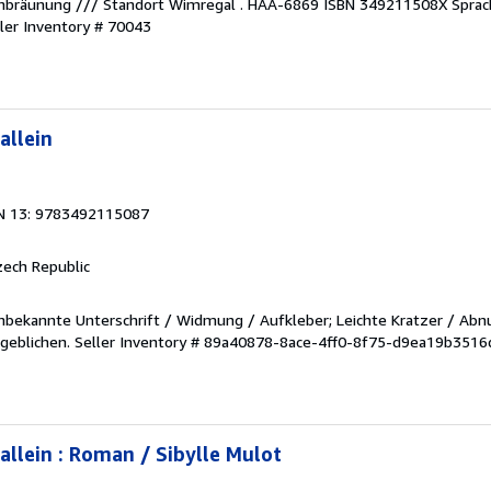
tenbräunung /// Standort Wimregal . HAA-6869 ISBN 349211508X Sprac
ler Inventory # 70043
allein
N 13: 9783492115087
zech Republic
. Unbekannte Unterschrift / Widmung / Aufkleber; Leichte Kratzer / Ab
sgeblichen.
Seller Inventory # 89a40878-8ace-4ff0-8f75-d9ea19b3516
allein : Roman / Sibylle Mulot