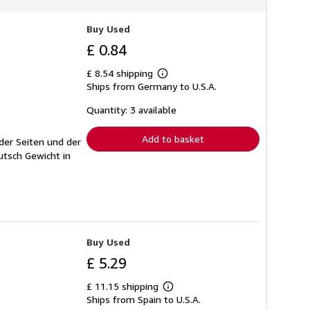
Buy Used
£ 0.84
£ 8.54 shipping
Learn
Ships from Germany to U.S.A.
more
about
shipping
Quantity: 3 available
rates
Add to basket
 der Seiten und der
utsch Gewicht in
Buy Used
£ 5.29
£ 11.15 shipping
Learn
Ships from Spain to U.S.A.
more