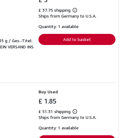
£ 37.75 shipping
Learn
Ships from Germany to U.S.A.
more
about
shipping
Quantity: 1 available
rates
Add to basket
5 g / Ges.-Titel:
 KEIN VERSAND INS
Buy Used
£ 1.85
£ 51.31 shipping
Learn
Ships from Germany to U.S.A.
more
about
shipping
Quantity: 1 available
rates