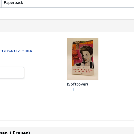
Paperback
:
9783492215084
(Softcover)
man. ( Frauen).