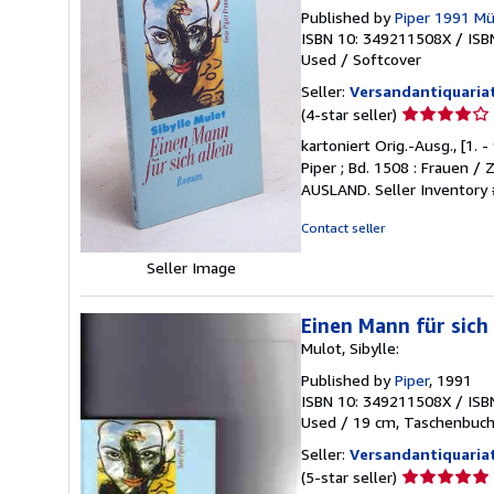
Published by
Piper 1991 Mü
ISBN 10: 349211508X
/
ISB
Used
/
Softcover
Seller:
Versandantiquaria
Seller
(4-star seller)
rating
kartoniert Orig.-Ausg., [1.
4
Piper ; Bd. 1508 : Frauen 
out
AUSLAND.
Seller Inventory
of
5
Contact seller
stars
Seller Image
Einen Mann für sich 
Mulot, Sibylle:
Published by
Piper
, 1991
ISBN 10: 349211508X
/
ISB
Used
/
19 cm, Taschenbuc
Seller:
Versandantiquariat
Seller
(5-star seller)