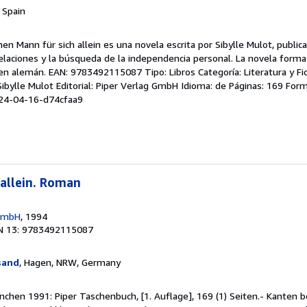
, Spain
nen Mann für sich allein es una novela escrita por Sibylle Mulot, public
elaciones y la búsqueda de la independencia personal. La novela forma 
 en alemán. EAN: 9783492115087 Tipo: Libros Categoría: Literatura y Fic
 Sibylle Mulot Editorial: Piper Verlag GmbH Idioma: de Páginas: 169 For
024-04-16-d74cfaa9
 allein. Roman
 GmbH
, 1994
N 13: 9783492115087
sand
, Hagen, NRW, Germany
nchen 1991: Piper Taschenbuch, [1. Auflage], 169 (1) Seiten.- Kanten b