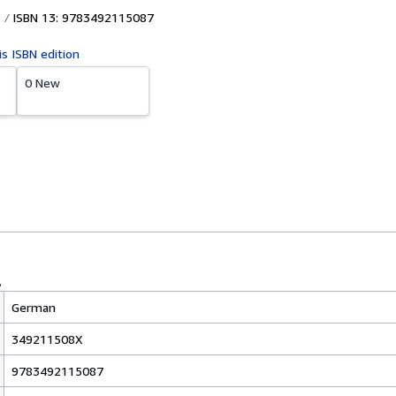
ISBN 13: 9783492115087
is ISBN edition
0 New
German
349211508X
9783492115087