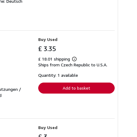
he: Deutsch
Buy Used
£ 3.35
£ 18.01 shipping
Learn
Ships from Czech Republic to U.S.A.
more
about
shipping
Quantity: 1 available
rates
Add to basket
nutzungen /
d
Buy Used
£ 3