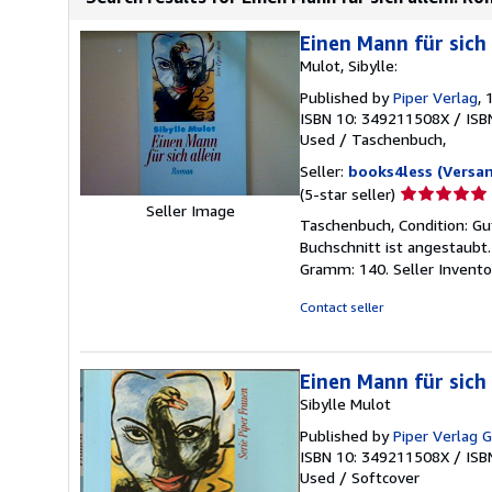
Einen Mann für sich 
Mulot, Sibylle:
Published by
Piper Verlag
, 
ISBN 10: 349211508X
/
ISB
Used
/
Taschenbuch,
Seller:
books4less (Versa
Seller
(5-star seller)
Seller Image
rating
Taschenbuch, Condition: Gu
5
Buchschnitt ist angestaubt
out
Gramm: 140.
Seller Invent
of
5
Contact seller
stars
Einen Mann für sich 
Sibylle Mulot
Published by
Piper Verlag
ISBN 10: 349211508X
/
ISB
Used
/
Softcover