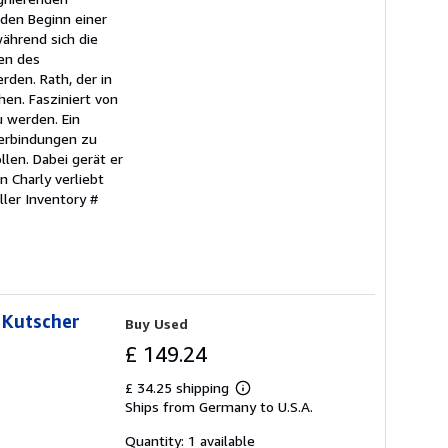
den Beginn einer
während sich die
hen des
den. Rath, der in
hen. Fasziniert von
u werden. Ein
Verbindungen zu
len. Dabei gerät er
n Charly verliebt
ller Inventory #
 Kutscher
Buy Used
£ 149.24
£ 34.25 shipping
Learn
Ships from Germany to U.S.A.
more
about
shipping
Quantity: 1 available