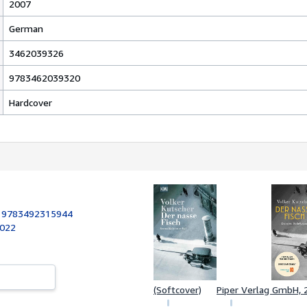
2007
German
3462039326
9783462039320
Hardcover
:
9783492315944
2022
(Softcover)
Piper Verlag GmbH, 