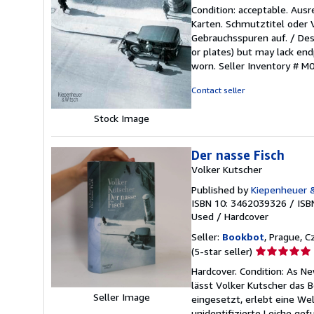
rating
Condition: acceptable. Aus
5
Karten. Schmutztitel oder
out
Gebrauchsspuren auf. / Des
of
or plates) but may lack endp
5
worn.
Seller Inventory # 
stars
Contact seller
Stock Image
Der nasse Fisch
Volker Kutscher
Published by
Kiepenheuer 
ISBN 10: 3462039326
/
ISB
Used
/
Hardcover
Seller:
Bookbot
, Prague, C
Seller
(5-star seller)
rating
Hardcover. Condition: As N
5
lässt Volker Kutscher das B
out
Seller Image
eingesetzt, erlebt eine We
of
unidentifizierte Leiche ge