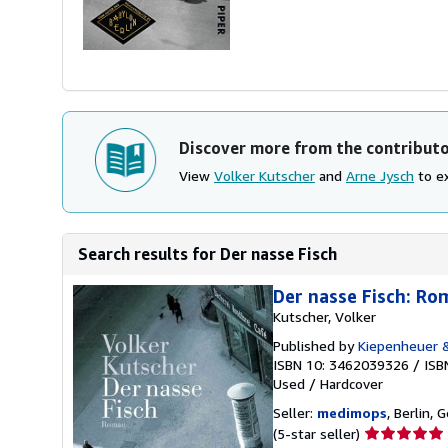
Discover more from the contribut
View
Volker Kutscher
and
Arne Jysch
to ex
Search results for Der nasse Fisch
Der nasse Fisch: R
Kutscher, Volker
Published by
Kiepenheuer 
ISBN 10: 3462039326
/
ISB
Used
/
Hardcover
Seller:
medimops
, Berlin,
Seller
(5-star seller)