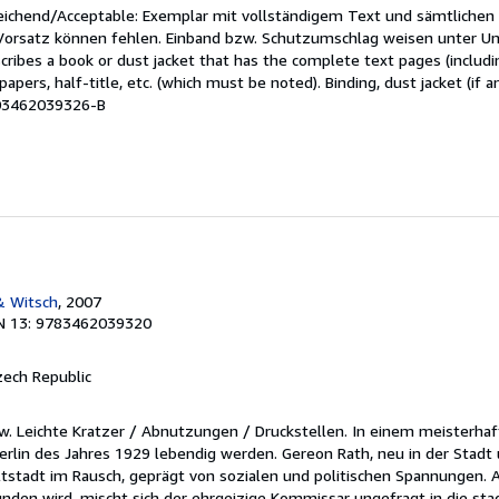
reichend/Acceptable: Exemplar mit vollständigem Text und sämtlichen
 Vorsatz können fehlen. Einband bzw. Schutzumschlag weisen unter U
cribes a book or dust jacket that has the complete text pages (includ
apers, half-title, etc. (which must be noted). Binding, dust jacket (if a
M03462039326-B
& Witsch
, 2007
N 13: 9783462039320
zech Republic
ew. Leichte Kratzer / Abnutzungen / Druckstellen. In einem meisterha
erlin des Jahres 1929 lebendig werden. Gereon Rath, neu in der Stadt 
ltstadt im Rausch, geprägt von sozialen und politischen Spannungen. A
funden wird, mischt sich der ehrgeizige Kommissar ungefragt in die st