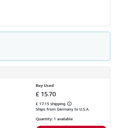
Buy Used
£ 15.70
£ 17.15 shipping
Learn
Ships from Germany to U.S.A.
more
about
shipping
Quantity: 1 available
rates