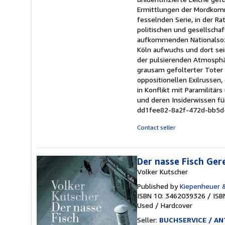
5
Ermittlungen der Mordkomm
stars
fesselnden Serie, in der Ra
politischen und gesellscha
aufkommenden Nationalsozi
Köln aufwuchs und dort sein
der pulsierenden Atmosphär
grausam gefolterter Toter 
oppositionellen Exilrussen
in Konflikt mit Paramilitär
und deren Insiderwissen fü
dd1fee82-8a2f-472d-bb5d
Contact seller
Der nasse Fisch Ger
Volker Kutscher
Published by
Kiepenheuer 
ISBN 10: 3462039326
/
ISB
Used
/
Hardcover
Seller:
BUCHSERVICE / ANT