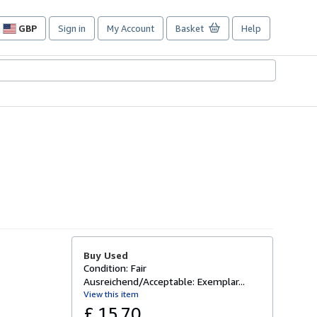
GBP
Sign in
My Account
Basket
Help
Site
shopping
preferences
Buy Used
Condition: Fair
Ausreichend/Acceptable: Exemplar...
View this item
£ 15.70