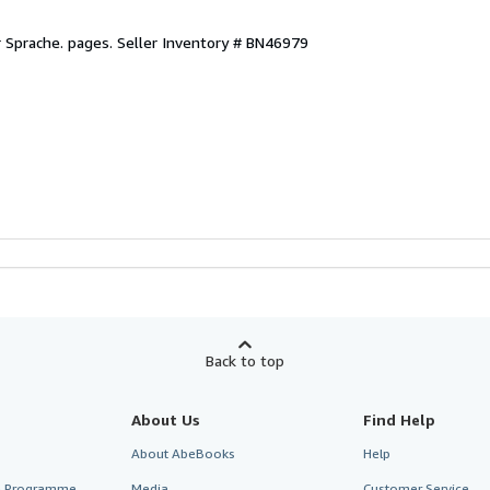
r Sprache. pages.
Seller Inventory # BN46979
Back to top
About Us
Find Help
About AbeBooks
Help
te Programme
Media
Customer Service