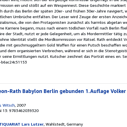
ission ein und stößt auf ein Wespennest. Diese Geschichte markiert 
th durch das Berlin der späten 20er- und frühen 30er-Jahre navigiert, 
ftlichen Umbrüche entfalten. Der Leser wird Zeuge der ersten Anzeic
alismus, die von den Protagonisten zunächst als harmlos abgetan wer
e Karriere begann, muss nach einem tödlichen Vorfall nach Berlin flie
e der Stadt, nutzt er jede Gelegenheit, um als Mordermittler tätig z
ohne Identität stellt die Mordkommission vor Rätsel. Rath entdeckt 
, die mit geschmuggeltem Gold Waffen für einen Putsch beschaffen wol
s und dem organisierten Verbrechen, während er sich in die Stenotypisti
r seine Ermittlungen nutzt. Kutscher zeichnet das Porträt eines en.
Se
-b6ac24c51153
eon-Rath Babylon Berlin gebunden 1.Auflage Volker
& Witsch
, 2007
N 13: 9783462039320
IQUARIAT Lars Lutzer
, Wahlstedt, Germany