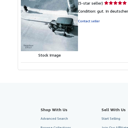
Seller
(5-star seller)
rating
Condition: gut. In deutsche
5
out
Contact seller
of
5
stars
Stock Image
Shop With Us
Sell With Us
Advanced Search
Start Selling
Browse Collections
Join Our Affilia