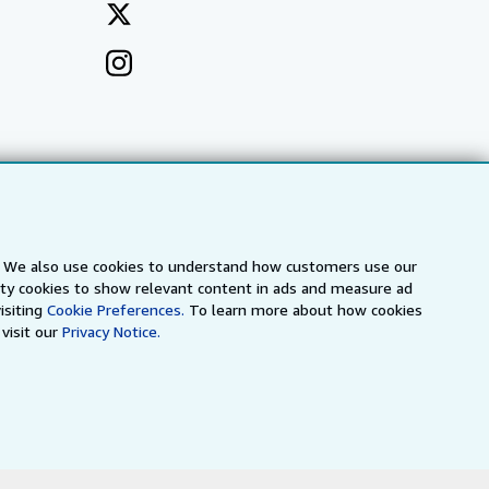
s. We also use cookies to understand how customers use our
arty cookies to show relevant content in ads and measure ad
isiting
Cookie Preferences.
To learn more about how cookies
visit our
Privacy Notice.
a
IberLibro.com
ZVAB.com
erms and Conditions
.