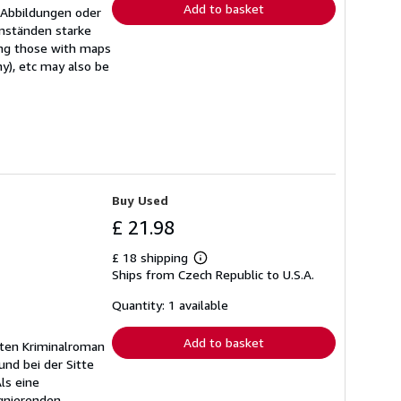
Add to basket
 Abbildungen oder
mständen starke
ing those with maps
ny), etc may also be
Buy Used
£ 21.98
£ 18 shipping
Learn
Ships from Czech Republic to U.S.A.
more
about
shipping
Quantity: 1 available
rates
Add to basket
ften Kriminalroman
und bei der Sitte
ls eine
agnierenden