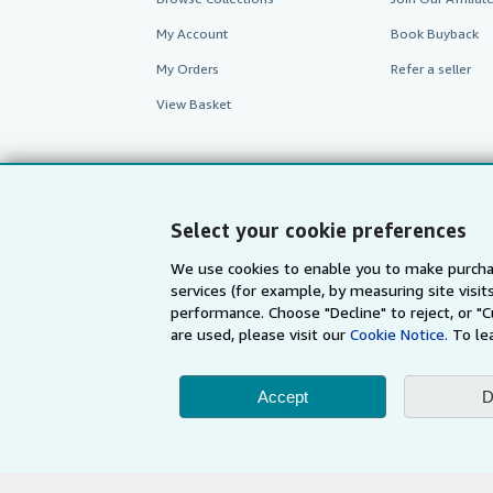
My Account
Book Buyback
My Orders
Refer a seller
View Basket
Select your cookie preferences
We use cookies to enable you to make purcha
services (for example, by measuring site visi
performance. Choose "Decline" to reject, or "
are used, please visit our
Cookie Notice.
To le
AbeBooks.com
AbeBooks.de
Accept
D
By using the Web si