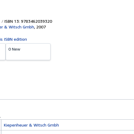
ISBN 13: 9783462039320
er & Witsch Gmbh
,
2007
is ISBN edition
0 New
Kiepenheuer & Witsch Gmbh