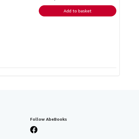
rates
Add to basket
Follow AbeBooks