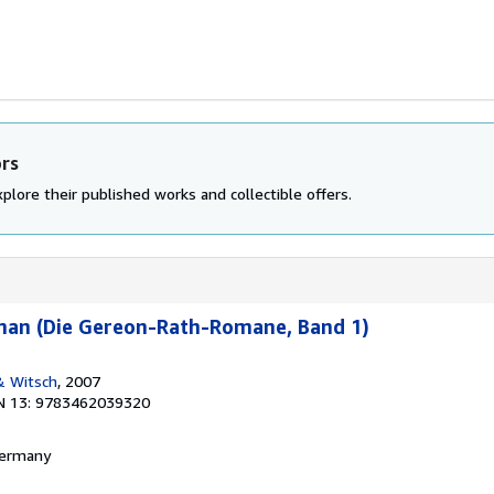
ors
plore their published works and collectible offers.
oman (Die Gereon-Rath-Romane, Band 1)
& Witsch
, 2007
N 13: 9783462039320
 Germany