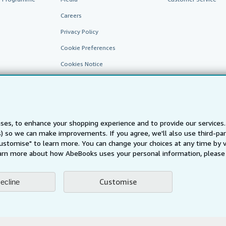
Careers
Privacy Policy
Cookie Preferences
Cookies Notice
Accessibility
ses, to enhance your shopping experience and to provide our service
ts) so we can make improvements. If you agree, we'll also use third-p
Customise" to learn more. You can change your choices at any time by v
arn more about how AbeBooks uses your personal information, please 
AbeBooks.fr
AbeBooks.it
AbeBooks Aus/NZ
AbeBooks.c
Customise
ecline
BookFinder.com
Find any book at the best price
te, you confirm that you have read, understood, and agreed to be bound by the
T