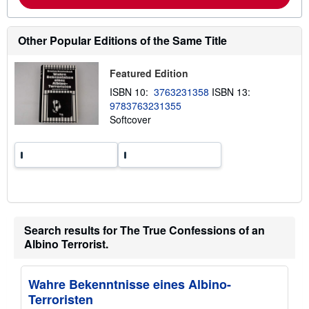
b
o
u
t
Other Popular Editions of the Same Title
s
h
i
Featured Edition
p
p
ISBN 10:
3763231358
ISBN 13:
i
9783763231355
n
g
Softcover
r
a
t
e
s
Search results for The True Confessions of an
Albino Terrorist.
Wahre Bekenntnisse eines Albino-
Terroristen