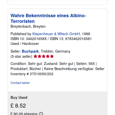
Wahre Bekenntnisse eines Albino-
Terroristen
Breytenbach, Breyten
Published by
Kiepenheuer & Witsch GmbH
, 1988
ISBN 10: 346201658X
/
ISBN 13: 9783462016581
Used
/
Hardcover
Seller:
Buchpark
, Trebbin, Germany
Seller
(5-star seller)
rating
Condition: Sehr gut. Zustand: Sehr gut | Seiten: 565 |
5
Produktart: Bücher | Keine Beschreibung verfügbar.
Seller
out
Inventory # 37510050/202
of
5
Contact seller
stars
Buy Used
£ 8.52
£ 90.09 shipping