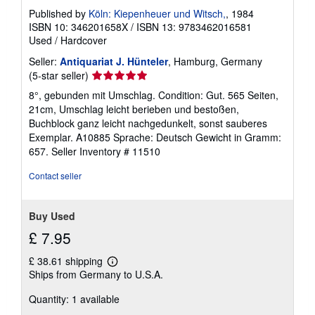
Published by
Köln: Kiepenheuer und Witsch,
, 1984
ISBN 10: 346201658X
/
ISBN 13: 9783462016581
Used
/
Hardcover
Seller:
Antiquariat J. Hünteler
, Hamburg, Germany
Seller
(5-star seller)
rating
8°, gebunden mit Umschlag. Condition: Gut. 565 Seiten,
5
21cm, Umschlag leicht berieben und bestoßen,
out
Buchblock ganz leicht nachgedunkelt, sonst sauberes
of
Exemplar. A10885 Sprache: Deutsch Gewicht in Gramm:
5
657.
Seller Inventory # 11510
stars
Contact seller
Buy Used
£ 7.95
£ 38.61 shipping
Learn
Ships from Germany to U.S.A.
more
about
Quantity: 1 available
shipping
rates