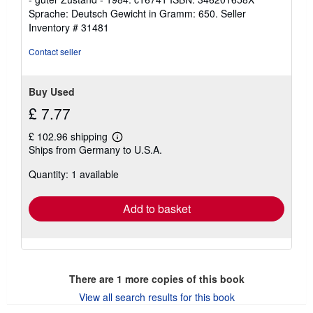
of
Sprache: Deutsch Gewicht in Gramm: 650.
Seller
5
Inventory # 31481
stars
Contact seller
Buy Used
£ 7.77
£ 102.96 shipping
Learn
Ships from Germany to U.S.A.
more
about
Quantity: 1 available
shipping
rates
Add to basket
There are
1
more copies of this book
View all search results for this book