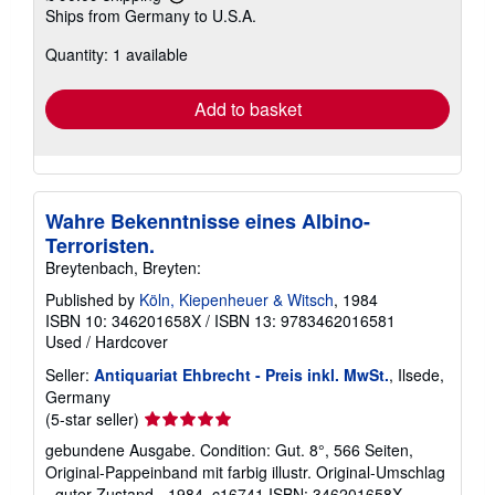
Learn
Ships from Germany to U.S.A.
more
about
Quantity: 1 available
shipping
rates
Add to basket
Wahre Bekenntnisse eines Albino-
Terroristen.
Breytenbach, Breyten:
Published by
Köln, Kiepenheuer & Witsch
, 1984
ISBN 10: 346201658X
/
ISBN 13: 9783462016581
Used
/
Hardcover
Seller:
Antiquariat Ehbrecht - Preis inkl. MwSt.
, Ilsede,
Germany
Seller
(5-star seller)
rating
gebundene Ausgabe. Condition: Gut. 8°, 566 Seiten,
5
Original-Pappeinband mit farbig illustr. Original-Umschlag
out
- guter Zustand - 1984. c16741 ISBN: 346201658X