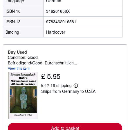
Language
German
ISBN 10
346201658X
ISBN 13
9783462016581
Binding
Hardcover
Buy Used
Condition: Good
Befriedigend/Good: Durchschnittlich...
View this item
£ 5.95
£ 17.16 shipping
L
Ships from Germany to U.S.A.
e
a
r
n
m
o
r
e
a
Add to basket