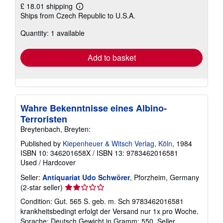
£ 18.01 shipping
Learn
Ships from Czech Republic to U.S.A.
more
about
Quantity: 1 available
shipping
rates
Add to basket
Wahre Bekenntnisse eines Albino-
Terroristen
Breytenbach, Breyten:
Published by
Kiepenheuer & Witsch Verlag, Köln
, 1984
ISBN 10: 346201658X
/
ISBN 13: 9783462016581
Used
/
Hardcover
Seller:
Antiquariat Udo Schwörer
, Pforzheim, Germany
Seller
(2-star seller)
rating
Condition: Gut. 565 S. geb. m. Sch 9783462016581
2
krankheitsbedingt erfolgt der Versand nur 1x pro Woche.
out
Sprache: Deutsch Gewicht in Gramm: 550.
Seller