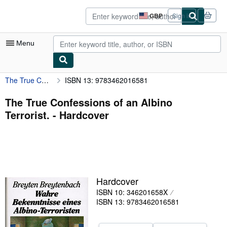
Skip to main content
AbeBooks.co.uk
GBP
Sign in
Site
shopping
preferences
Menu
The True Confessions of an Albino Terrorist.
ISBN 13: 9783462016581
My Account
My Purchases
The True Confessions of an Albino
Terrorist. - Hardcover
Advanced Search
Browse Collections
Rare Books
Art & Collectables
Hardcover
Textbooks
ISBN 10: 346201658X
ISBN 13: 9783462016581
Sellers
Start Selling