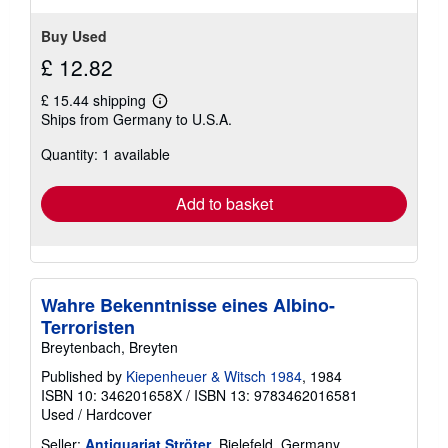
Buy Used
£ 12.82
£ 15.44 shipping
Learn
Ships from Germany to U.S.A.
more
about
Quantity: 1 available
shipping
rates
Add to basket
Wahre Bekenntnisse eines Albino-
Terroristen
Breytenbach, Breyten
Published by
Kiepenheuer & Witsch 1984
, 1984
ISBN 10: 346201658X
/
ISBN 13: 9783462016581
Used
/
Hardcover
Seller:
Antiquariat Ströter
, Bielefeld, Germany