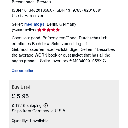
Breytenbach, Breyten
ISBN 10: 346201658X
/
ISBN 13: 9783462016581
Used
/
Hardcover
Seller:
medimops
, Berlin, Germany
Seller
(5-star seller)
rating
Condition: good. Befriedigend/Good: Durchschnittlich
5
erhaltenes Buch bzw. Schutzumschlag mit
out
Gebrauchsspuren, aber vollständigen Seiten. / Describes
of
the average WORN book or dust jacket that has all the
5
pages present.
Seller Inventory # M0346201658X-G
stars
Contact seller
Buy Used
£ 5.95
£ 17.16 shipping
Learn
Ships from Germany to U.S.A.
more
about
Quantity: 1 available
shipping
rates