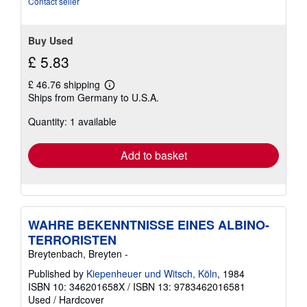
Contact seller
Buy Used
£ 5.83
£ 46.76 shipping
Learn
Ships from Germany to U.S.A.
more
about
Quantity: 1 available
shipping
rates
Add to basket
WAHRE BEKENNTNISSE EINES ALBINO-
TERRORISTEN
Breytenbach, Breyten -
Published by
Kiepenheuer und Witsch, Köln
, 1984
ISBN 10: 346201658X
/
ISBN 13: 9783462016581
Used
/
Hardcover