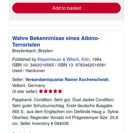
Add to basket
Wahre Bekenntnisse eines Albino-
Terroristen
Breytenbach, Breyten
Published by
Kiepenheuer & Witsch, Köln
, 1984
ISBN 10: 346201658X
/
ISBN 13: 9783462016581
Used
/
Hardcover
Seller:
Versandantiquariat Rainer Kocherscheidt
,
Velbert, Germany
Seller
(5-star seller)
rating
Pappband. Condition: Sehr gut. Dust Jacket Condition:
5
Sehr guter Schutzumschlag. Erste deutsche Ausgabe.
out
565 S.; aus dem Englischen von Dietlinde Haug u. Sylvia
of
Oberlies; fliegender Vorsatz mit Prägestempel Size: 20,8
5
cm.
Seller Inventory # 084038
stars