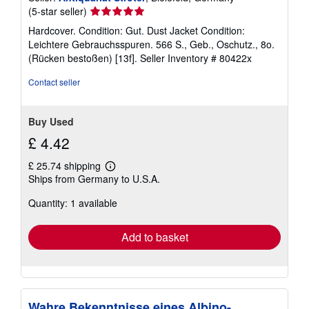
Seller
(5-star seller)
rating
Hardcover. Condition: Gut. Dust Jacket Condition:
5
Leichtere Gebrauchsspuren. 566 S., Geb., Oschutz., 8o.
out
(Rücken bestoßen) [13f].
Seller Inventory # 80422x
of
5
Contact seller
stars
Buy Used
£ 4.42
£ 25.74 shipping
Learn
Ships from Germany to U.S.A.
more
about
Quantity: 1 available
shipping
rates
Add to basket
Wahre Bekenntnisse eines Albino-