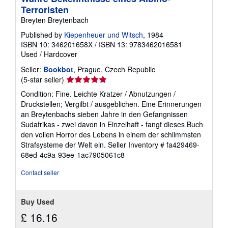
Terroristen
Breyten Breytenbach
Published by
Kiepenheuer und Witsch
, 1984
ISBN 10: 346201658X
/
ISBN 13: 9783462016581
Used
/
Hardcover
Seller:
Bookbot
, Prague, Czech Republic
Seller
(5-star seller)
rating
Condition: Fine. Leichte Kratzer / Abnutzungen /
5
Druckstellen; Vergilbt / ausgeblichen. Eine Erinnerungen
out
an Breytenbachs sieben Jahre in den Gefangnissen
of
Sudafrikas - zwei davon in Einzelhaft - fangt dieses Buch
5
den vollen Horror des Lebens in einem der schlimmsten
stars
Strafsysteme der Welt ein.
Seller Inventory # fa429469-
68ed-4c9a-93ee-1ac7905061c8
Contact seller
Buy Used
£ 16.16