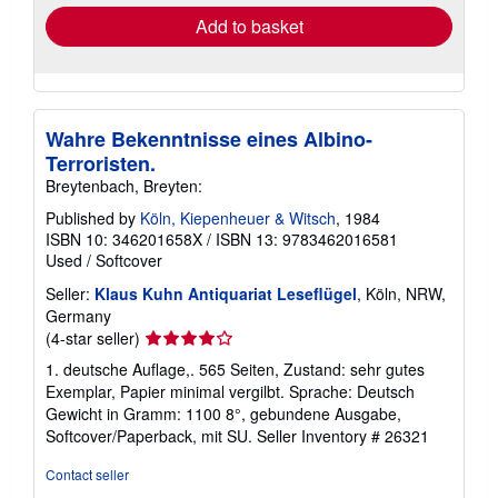
Add to basket
Wahre Bekenntnisse eines Albino-
Terroristen.
Breytenbach, Breyten:
Published by
Köln, Kiepenheuer & Witsch
, 1984
ISBN 10: 346201658X
/
ISBN 13: 9783462016581
Used
/
Softcover
Seller:
Klaus Kuhn Antiquariat Leseflügel
, Köln, NRW,
Germany
Seller
(4-star seller)
rating
1. deutsche Auflage,. 565 Seiten, Zustand: sehr gutes
4
Exemplar, Papier minimal vergilbt. Sprache: Deutsch
out
Gewicht in Gramm: 1100 8°, gebundene Ausgabe,
of
Softcover/Paperback, mit SU.
Seller Inventory # 26321
5
stars
Contact seller