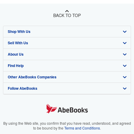
BACK TO TOP
Shop With Us
Sell With Us
Advanced Search
About Us
Browse Collections
Start Selling
Find Help
My Account
Join Our Affiliate Programme
About AbeBooks
Other AbeBooks Companies
My Orders
Book Buyback
Media
Help
Follow AbeBooks
View Basket
Refer a seller
Careers
Customer Service
AbeBooks.com
Privacy Policy
AbeBooks.de
Cookie Preferences
AbeBooks.fr
Cookies Notice
AbeBooks.it
By using the Web site, you confirm that you have read, understood, and agreed
to be bound by the
Terms and Conditions
.
Accessibility
AbeBooks Aus/NZ