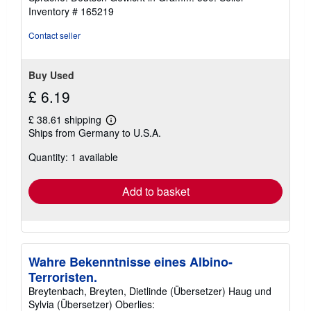
of
Inventory # 165219
5
stars
Contact seller
Buy Used
£ 6.19
£ 38.61 shipping
Learn
Ships from Germany to U.S.A.
more
about
Quantity: 1 available
shipping
rates
Add to basket
Wahre Bekenntnisse eines Albino-
Terroristen.
Breytenbach, Breyten, Dietlinde (Übersetzer) Haug und
Sylvia (Übersetzer) Oberlies: