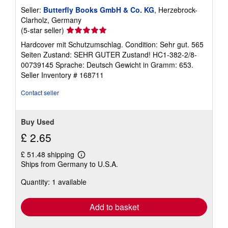
Seller:
Butterfly Books GmbH & Co. KG
, Herzebrock-
Clarholz, Germany
Seller
(5-star seller)
rating
Hardcover mit Schutzumschlag. Condition: Sehr gut. 565
5
Seiten Zustand: SEHR GUTER Zustand! HC1-382-2/8-
out
00739145 Sprache: Deutsch Gewicht in Gramm: 653.
of
Seller Inventory # 168711
5
stars
Contact seller
Buy Used
£ 2.65
£ 51.48 shipping
Learn
Ships from Germany to U.S.A.
more
about
Quantity: 1 available
shipping
rates
Add to basket