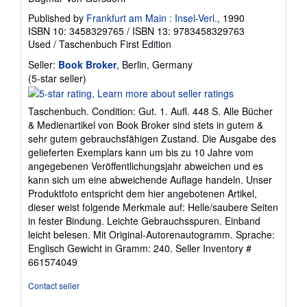
Published by
Frankfurt am Main : Insel-Verl.
, 1990
ISBN 10: 3458329765
/
ISBN 13: 9783458329763
Used
/
Taschenbuch
First Edition
Seller:
Book Broker
, Berlin, Germany
Seller
(5-star seller)
rating
5
Taschenbuch. Condition: Gut. 1. Aufl. 448 S. Alle Bücher
out
& Medienartikel von Book Broker sind stets in gutem &
of
sehr gutem gebrauchsfähigen Zustand. Die Ausgabe des
5
gelieferten Exemplars kann um bis zu 10 Jahre vom
stars
angegebenen Veröffentlichungsjahr abweichen und es
kann sich um eine abweichende Auflage handeln. Unser
Produktfoto entspricht dem hier angebotenen Artikel,
dieser weist folgende Merkmale auf: Helle/saubere Seiten
in fester Bindung. Leichte Gebrauchsspuren. Einband
leicht belesen. Mit Original-Autorenautogramm. Sprache:
Englisch Gewicht in Gramm: 240.
Seller Inventory #
661574049
Contact seller