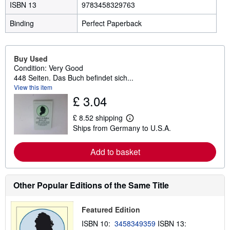
ISBN 13
9783458329763
Binding
Perfect Paperback
Buy Used
Condition: Very Good
448 Seiten. Das Buch befindet sich...
View this item
£ 3.04
£ 8.52 shipping
L
Ships from Germany to U.S.A.
e
a
r
Add to basket
n
m
o
r
e
Other Popular Editions of the Same Title
a
b
o
Featured Edition
u
t
ISBN 10:
3458349359
ISBN 13:
s