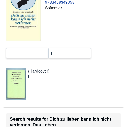
9783458349358
h
Softcover
i
p
p
i
n
g
r
a
t
e
s
(Hardcover)
Search results for Dich zu lieben kann ich nicht
verlernen. Das Leben...