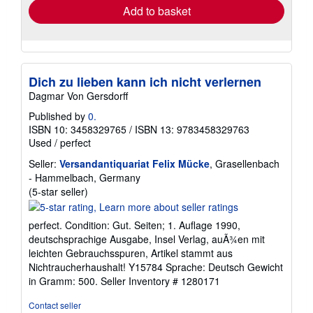
Add to basket
Dich zu lieben kann ich nicht verlernen
Dagmar Von Gersdorff
Published by
0.
ISBN 10: 3458329765
/
ISBN 13: 9783458329763
Used
/
perfect
Seller:
Versandantiquariat Felix Mücke
, Grasellenbach
- Hammelbach, Germany
Seller
(5-star seller)
rating
5
perfect. Condition: Gut. Seiten; 1. Auflage 1990,
out
deutschsprachige Ausgabe, Insel Verlag, auÃ¾en mit
of
leichten Gebrauchsspuren, Artikel stammt aus
5
Nichtraucherhaushalt! Y15784 Sprache: Deutsch Gewicht
stars
in Gramm: 500.
Seller Inventory # 1280171
Contact seller