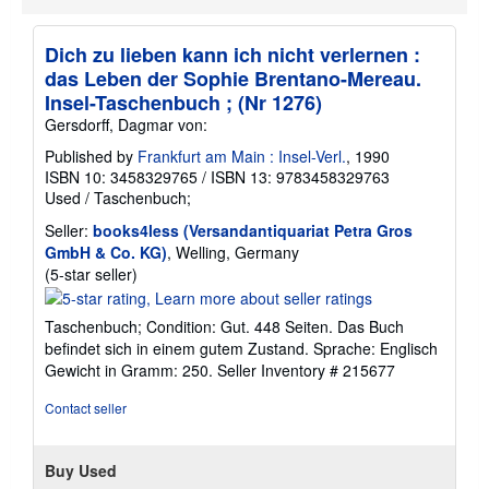
Dich zu lieben kann ich nicht verlernen :
das Leben der Sophie Brentano-Mereau.
Insel-Taschenbuch ; (Nr 1276)
Gersdorff, Dagmar von:
Published by
Frankfurt am Main : Insel-Verl.
, 1990
ISBN 10: 3458329765
/
ISBN 13: 9783458329763
Used
/
Taschenbuch;
Seller:
books4less (Versandantiquariat Petra Gros
GmbH & Co. KG)
, Welling, Germany
Seller
(5-star seller)
rating
5
Taschenbuch; Condition: Gut. 448 Seiten. Das Buch
out
befindet sich in einem gutem Zustand. Sprache: Englisch
of
Gewicht in Gramm: 250.
Seller Inventory # 215677
5
stars
Contact seller
Buy Used