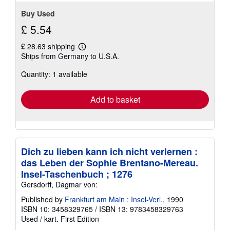
Buy Used
£ 5.54
£ 28.63 shipping
Learn
Ships from Germany to U.S.A.
more
about
Quantity: 1 available
shipping
rates
Add to basket
Dich zu lieben kann ich nicht verlernen :
das Leben der Sophie Brentano-Mereau.
Insel-Taschenbuch ; 1276
Gersdorff, Dagmar von:
Published by
Frankfurt am Main : Insel-Verl.
, 1990
ISBN 10: 3458329765
/
ISBN 13: 9783458329763
Used
/
kart.
First Edition