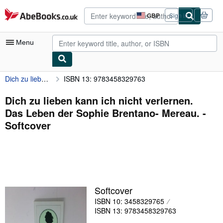
Skip to main content
AbeBooks.co.uk
GBP
Sign in
Site
shopping
preferences
Menu
Dich zu lieben kann ich nicht verlernen. Das Leben der Sophie Brentano- Mereau.
ISBN 13: 9783458329763
My Account
My Purchases
Dich zu lieben kann ich nicht verlernen.
Das Leben der Sophie Brentano- Mereau. -
Advanced Search
Softcover
Browse Collections
Rare Books
Art & Collectables
Textbooks
Softcover
ISBN 10: 3458329765
Sellers
ISBN 13: 9783458329763
Start Selling