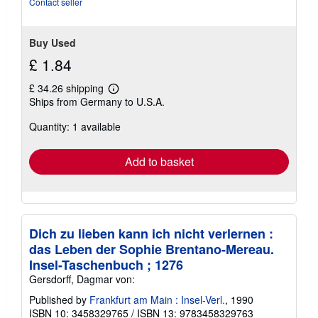
Contact seller
Buy Used
£ 1.84
£ 34.26 shipping
Learn
Ships from Germany to U.S.A.
more
about
Quantity: 1 available
shipping
rates
Add to basket
Dich zu lieben kann ich nicht verlernen :
das Leben der Sophie Brentano-Mereau.
Insel-Taschenbuch ; 1276
Gersdorff, Dagmar von:
Published by
Frankfurt am Main : Insel-Verl.
, 1990
ISBN 10: 3458329765
/
ISBN 13: 9783458329763