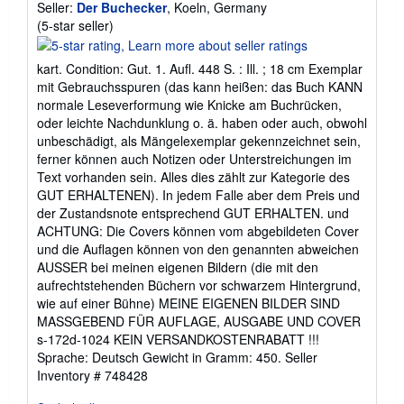
Seller:
Der Buchecker
, Koeln, Germany
Seller
(5-star seller)
rating
5
kart. Condition: Gut. 1. Aufl. 448 S. : Ill. ; 18 cm Exemplar
out
mit Gebrauchsspuren (das kann heißen: das Buch KANN
of
normale Leseverformung wie Knicke am Buchrücken,
5
oder leichte Nachdunklung o. ä. haben oder auch, obwohl
stars
unbeschädigt, als Mängelexemplar gekennzeichnet sein,
ferner können auch Notizen oder Unterstreichungen im
Text vorhanden sein. Alles dies zählt zur Kategorie des
GUT ERHALTENEN). In jedem Falle aber dem Preis und
der Zustandsnote entsprechend GUT ERHALTEN. und
ACHTUNG: Die Covers können vom abgebildeten Cover
und die Auflagen können von den genannten abweichen
AUSSER bei meinen eigenen Bildern (die mit den
aufrechtstehenden Büchern vor schwarzem Hintergrund,
wie auf einer Bühne) MEINE EIGENEN BILDER SIND
MASSGEBEND FÜR AUFLAGE, AUSGABE UND COVER
s-172d-1024 KEIN VERSANDKOSTENRABATT !!!
Sprache: Deutsch Gewicht in Gramm: 450.
Seller
Inventory # 748428