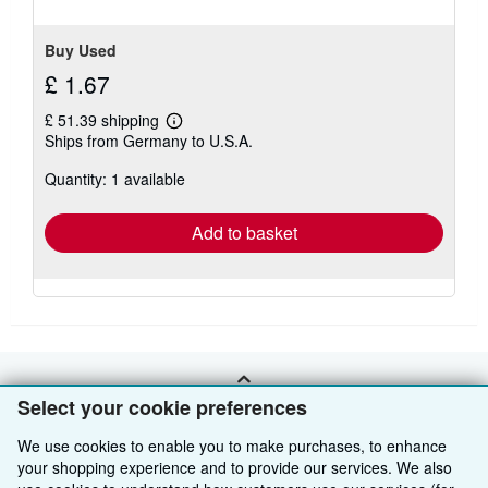
Buy Used
£ 1.67
£ 51.39 shipping
Learn
Ships from Germany to U.S.A.
more
about
Quantity: 1 available
shipping
rates
Add to basket
BACK TO TOP
Select your cookie preferences
We use cookies to enable you to make purchases, to enhance
Shop With Us
your shopping experience and to provide our services. We also