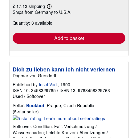
£ 17.13 shipping
Learn
Ships from Germany to U.S.A.
more
about
Quantity: 3 available
shipping
rates
Add to basket
Dich zu lieben kann ich nicht verlernen
Dagmar von Gersdorff
Published by
Insel-Verl.
, 1990
ISBN 10: 3458329765
/
ISBN 13: 9783458329763
Used
/
Softcover
Seller:
Bookbot
, Prague, Czech Republic
Seller
(5-star seller)
rating
5
Softcover. Condition: Fair. Verschmutzung /
out
Wasserschaden; Leichte Kratzer / Abnutzungen /
of