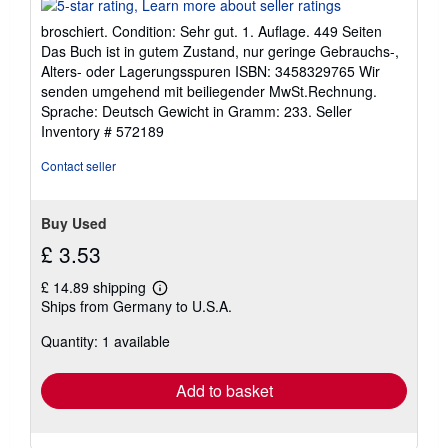
rating
5
broschiert. Condition: Sehr gut. 1. Auflage. 449 Seiten
out
Das Buch ist in gutem Zustand, nur geringe Gebrauchs-,
of
Alters- oder Lagerungsspuren ISBN: 3458329765 Wir
5
senden umgehend mit beiliegender MwSt.Rechnung.
stars
Sprache: Deutsch Gewicht in Gramm: 233.
Seller
Inventory # 572189
Contact seller
Buy Used
£ 3.53
£ 14.89 shipping
Learn
Ships from Germany to U.S.A.
more
about
Quantity: 1 available
shipping
rates
Add to basket