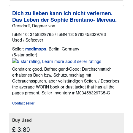
Dich zu lieben kann ich nicht verlernen.
Das Leben der Sophie Brentano- Mereau.
Gersdorff, Dagmar von
ISBN 10: 3458329765
/
ISBN 13: 9783458329763
Used
/
Softcover
Seller:
medimops
, Berlin, Germany
Seller
(5-star seller)
rating
5
Condition: good. Befriedigend/Good: Durchschnittlich
out
erhaltenes Buch bzw. Schutzumschlag mit
of
Gebrauchsspuren, aber vollständigen Seiten. / Describes
5
the average WORN book or dust jacket that has all the
stars
pages present.
Seller Inventory # M03458329765-G
Contact seller
Buy Used
£ 3.80