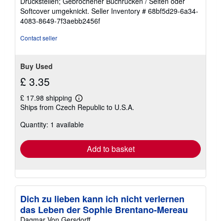
Druckstellen; Gebrochener Buchrücken / Seiten oder
5
Softcover umgeknickt.
Seller Inventory # 68bf5d29-6a34-
stars
4083-8649-7f3aebb2456f
Contact seller
Buy Used
£ 3.35
£ 17.98 shipping
Learn
Ships from Czech Republic to U.S.A.
more
about
Quantity: 1 available
shipping
rates
Add to basket
Dich zu lieben kann ich nicht verlernen
das Leben der Sophie Brentano-Mereau
Dagmar Von Gersdorff