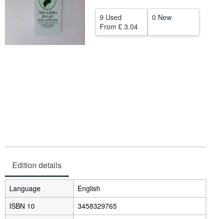
Help
9 Used
0 New
From
£ 3.04
CLOSE
Edition details
Language
English
ISBN 10
3458329765