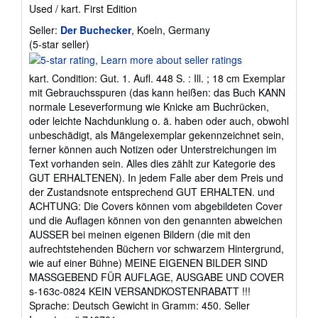
Used
/
kart.
First Edition
Seller:
Der Buchecker
, Koeln, Germany
Seller
(5-star seller)
rating
5
kart. Condition: Gut. 1. Aufl. 448 S. : Ill. ; 18 cm Exemplar
out
mit Gebrauchsspuren (das kann heißen: das Buch KANN
of
normale Leseverformung wie Knicke am Buchrücken,
5
oder leichte Nachdunklung o. ä. haben oder auch, obwohl
stars
unbeschädigt, als Mängelexemplar gekennzeichnet sein,
ferner können auch Notizen oder Unterstreichungen im
Text vorhanden sein. Alles dies zählt zur Kategorie des
GUT ERHALTENEN). In jedem Falle aber dem Preis und
der Zustandsnote entsprechend GUT ERHALTEN. und
ACHTUNG: Die Covers können vom abgebildeten Cover
und die Auflagen können von den genannten abweichen
AUSSER bei meinen eigenen Bildern (die mit den
aufrechtstehenden Büchern vor schwarzem Hintergrund,
wie auf einer Bühne) MEINE EIGENEN BILDER SIND
MASSGEBEND FÜR AUFLAGE, AUSGABE UND COVER
s-163c-0824 KEIN VERSANDKOSTENRABATT !!!
Sprache: Deutsch Gewicht in Gramm: 450.
Seller