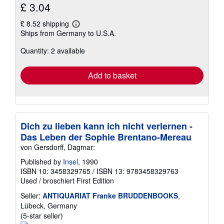
£ 3.04
£ 8.52 shipping
Learn
Ships from Germany to U.S.A.
more
about
Quantity: 2 available
shipping
rates
Add to basket
Dich zu lieben kann ich nicht verlernen -
Das Leben der Sophie Brentano-Mereau
von Gersdorff, Dagmar:
Published by
Insel
, 1990
ISBN 10: 3458329765
/
ISBN 13: 9783458329763
Used
/
broschiert
First Edition
Seller:
ANTIQUARIAT Franke BRUDDENBOOKS
,
Lübeck, Germany
Seller
(5-star seller)