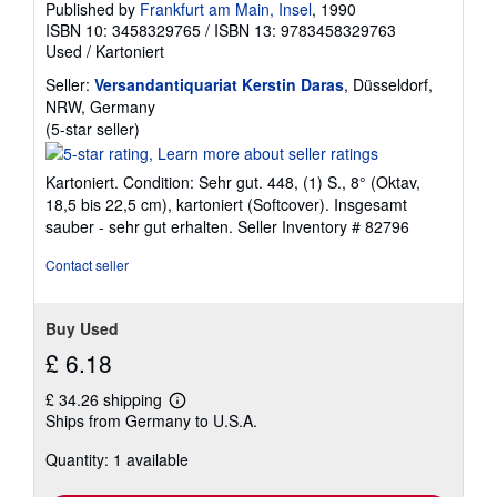
Published by
Frankfurt am Main, Insel
, 1990
ISBN 10: 3458329765
/
ISBN 13: 9783458329763
Used
/
Kartoniert
Seller:
Versandantiquariat Kerstin Daras
, Düsseldorf,
NRW, Germany
Seller
(5-star seller)
rating
5
Kartoniert. Condition: Sehr gut. 448, (1) S., 8° (Oktav,
out
18,5 bis 22,5 cm), kartoniert (Softcover). Insgesamt
of
sauber - sehr gut erhalten.
Seller Inventory # 82796
5
stars
Contact seller
Buy Used
£ 6.18
£ 34.26 shipping
Learn
Ships from Germany to U.S.A.
more
about
Quantity: 1 available
shipping
rates