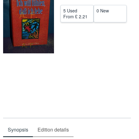
Help
5 Used
0 New
From
£ 2.21
CLOSE
Synopsis
Edition details