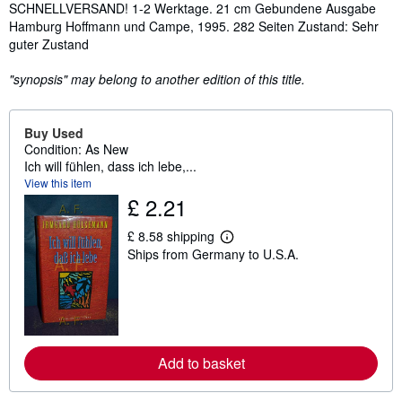
Synopsis
SCHNELLVERSAND! 1-2 Werktage. 21 cm Gebundene Ausgabe
Hamburg Hoffmann und Campe, 1995. 282 Seiten Zustand: Sehr
guter Zustand
"synopsis" may belong to another edition of this title.
Buy Used
Condition: As New
Ich will fühlen, dass ich lebe,...
View this item
£ 2.21
£ 8.58 shipping
L
Ships from Germany to U.S.A.
e
a
r
n
m
o
r
e
Add to basket
a
b
o