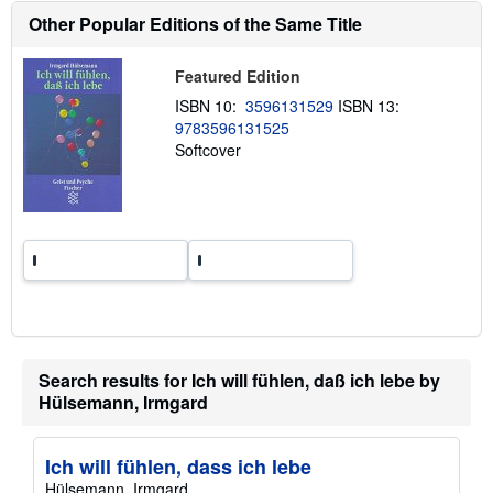
u
t
Other Popular Editions of the Same Title
s
h
i
Featured Edition
p
p
ISBN 10:
3596131529
ISBN 13:
i
9783596131525
n
Softcover
g
r
a
t
e
s
Search results for Ich will fühlen, daß ich lebe by
Hülsemann, Irmgard
Ich will fühlen, dass ich lebe
Hülsemann, Irmgard