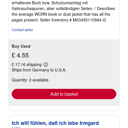
erhaltenes Buch bzw. Schutzumschlag mit
out
Gebrauchsspuren, aber vollständigen Seiten. / Describes
of
the average WORN book or dust jacket that has all the
5
pages present.
Seller Inventory # M03455110584-G
stars
Contact seller
Buy Used
£ 4.55
£ 17.16 shipping
Learn
Ships from Germany to U.S.A.
more
about
Quantity: 2 available
shipping
rates
Add to basket
Ich will fühlen, daß ich lebe Irmgard