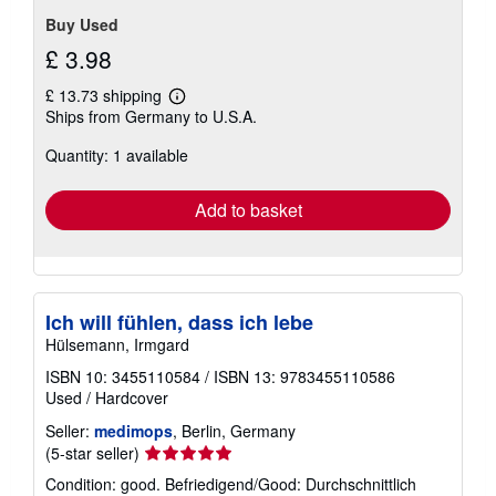
Buy Used
£ 3.98
£ 13.73 shipping
Learn
Ships from Germany to U.S.A.
more
about
Quantity: 1 available
shipping
rates
Add to basket
Ich will fühlen, dass ich lebe
Hülsemann, Irmgard
ISBN 10: 3455110584
/
ISBN 13: 9783455110586
Used
/
Hardcover
Seller:
medimops
, Berlin, Germany
Seller
(5-star seller)
rating
Condition: good. Befriedigend/Good: Durchschnittlich
5