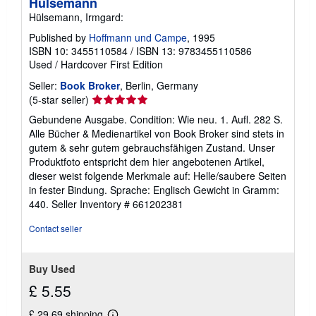
Hülsemann
Hülsemann, Irmgard:
Published by
Hoffmann und Campe
, 1995
ISBN 10: 3455110584
/
ISBN 13: 9783455110586
Used
/
Hardcover
First Edition
Seller:
Book Broker
, Berlin, Germany
Seller
(5-star seller)
rating
Gebundene Ausgabe. Condition: Wie neu. 1. Aufl. 282 S.
5
Alle Bücher & Medienartikel von Book Broker sind stets in
out
gutem & sehr gutem gebrauchsfähigen Zustand. Unser
of
Produktfoto entspricht dem hier angebotenen Artikel,
5
dieser weist folgende Merkmale auf: Helle/saubere Seiten
stars
in fester Bindung. Sprache: Englisch Gewicht in Gramm:
440.
Seller Inventory # 661202381
Contact seller
Buy Used
£ 5.55
£ 29.69 shipping