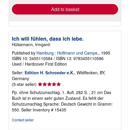
Add to basket
Ich will fühlen, dass ich lebe.
Hülsemann, Irmgard:
Published by
Hamburg : Hoffmann und Campe,
, 1995
ISBN 10: 3455110584
/
ISBN 13: 9783455110586
Used
/
Hardcover
First Edition
Seller:
Edition H. Schroeder e.K.
, Wildflecken, BY,
Germany
Seller
(5-star seller)
rating
Pp. ohne Schutzumschlag. 1. Aufl. 282 S. ; 21 cm Das
5
Buch ist in einem sehr guten Zustand. Es fehlt der
out
Schutzumschlag Sprache: Deutsch Gewicht in Gramm:
of
550.
Seller Inventory # 15435
5
stars
Contact seller