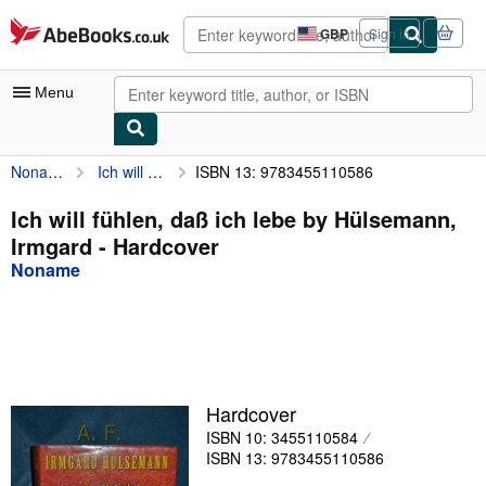
Skip to main content
AbeBooks.co.uk
GBP
Sign in
Site
shopping
preferences
Menu
Noname
Ich will fühlen, daß ich lebe by Hülsemann, Irmgard
ISBN 13: 9783455110586
My Account
My Purchases
Ich will fühlen, daß ich lebe by Hülsemann,
Irmgard - Hardcover
Advanced Search
Noname
Browse Collections
Rare Books
Art & Collectables
Textbooks
Hardcover
ISBN 10: 3455110584
Sellers
ISBN 13: 9783455110586
Start Selling