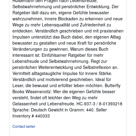
Hülsemann den Fragen nach Lebensfreude,
of
Selbstwahrnehmung und persönlicher Entwicklung. Der
5
Ratgeber lädt dazu ein, eigene Gefühle bewusster
stars
wahrzunehmen, innere Blockaden zu erkennen und neue
Wege zu mehr Lebensqualität und Zufriedenheit zu
entdecken. Verständlich geschrieben und mit praxisnahen
Impulsen unterstützt das Buch dabei, den eigenen Alltag
bewusster zu gestalten und neue Kraft für persönliche
Veränderungen zu gewinnen. Warum dieses Buch
interessant ist: Einfühlsamer Ratgeber für mehr
Lebensfreude und Selbstwahrnehmung. Regt zur
persönlichen Weiterentwicklung und Selbstreflexion an.
Vermittelt alltagstaugliche Impulse für innere Stärke.
Verständlich und motivierend geschrieben. Ideal für
Leser, die bewusst und erfüllter leben möchten. Butterfly
Books Wissensnotiz: Wer die eigenen Gefühle besser
versteht, findet oft leichter den Weg zu mehr
Gelassenheit und Lebensfreude. HC-937-3 / 8-01393218
Sprache: Deutsch Gewicht in Gramm: 440.
Seller
Inventory # 440333
Contact seller