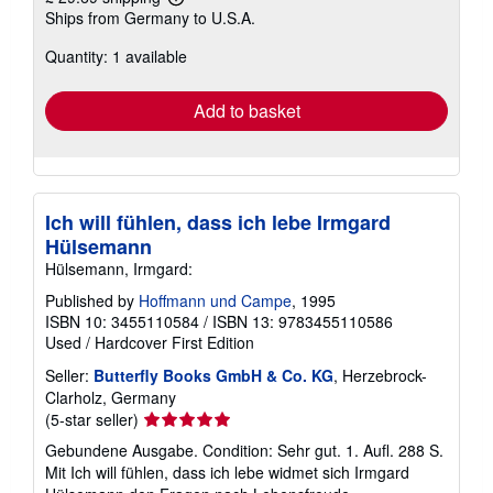
Learn
Ships from Germany to U.S.A.
more
about
Quantity: 1 available
shipping
rates
Add to basket
Ich will fühlen, dass ich lebe Irmgard
Hülsemann
Hülsemann, Irmgard:
Published by
Hoffmann und Campe
, 1995
ISBN 10: 3455110584
/
ISBN 13: 9783455110586
Used
/
Hardcover
First Edition
Seller:
Butterfly Books GmbH & Co. KG
, Herzebrock-
Clarholz, Germany
Seller
(5-star seller)
rating
Gebundene Ausgabe. Condition: Sehr gut. 1. Aufl. 288 S.
5
Mit Ich will fühlen, dass ich lebe widmet sich Irmgard
out