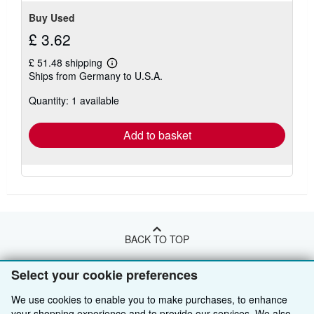
Buy Used
£ 3.62
£ 51.48 shipping
Learn
Ships from Germany to U.S.A.
more
about
Quantity: 1 available
shipping
rates
Add to basket
BACK TO TOP
Select your cookie preferences
Shop With Us
We use cookies to enable you to make purchases, to enhance
Sell With Us
Advanced Search
your shopping experience and to provide our services. We also