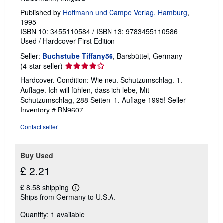
Published by
Hoffmann und Campe Verlag, Hamburg
,
1995
ISBN 10: 3455110584
/
ISBN 13: 9783455110586
Used
/
Hardcover
First Edition
Seller:
Buchstube Tiffany56
, Barsbüttel, Germany
Seller
(4-star seller)
rating
Hardcover. Condition: Wie neu. Schutzumschlag. 1.
4
Auflage. Ich will fühlen, dass ich lebe, Mit
out
Schutzumschlag, 288 Seiten, 1. Auflage 1995!
Seller
of
Inventory # BN9607
5
stars
Contact seller
Buy Used
£ 2.21
£ 8.58 shipping
Learn
Ships from Germany to U.S.A.
more
about
Quantity: 1 available
shipping
rates