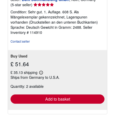
Seller
(5-star seller)
rating
Condition: Sehr gut. 1. Auflage. 608 S. Als
5
Mängelexemplar gekennzeichnet, Lagerspuren
out
vorhanden (Druckstellen an den unteren Buchkanten)
of
Sprache: Deutsch Gewicht in Gramm: 2488.
Seller
5
Inventory # 114910
stars
Contact seller
Buy Used
£ 51.64
£ 35.13 shipping
Learn
Ships from Germany to U.S.A.
more
about
Quantity: 2 available
shipping
rates
Add to basket