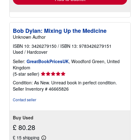
Bob Dylan: Mixing Up the Medicine
Unknown Author
ISBN 10: 3426279150
/
ISBN 13: 9783426279151
Used
/
Hardcover
Seller:
GreatBookPricesUK
, Woodford Green, United
Kingdom
Seller
(5-star seller)
rating
Condition: As New. Unread book in perfect condition.
5
Seller Inventory # 46665826
out
of
Contact seller
5
stars
Buy Used
£ 80.28
£ 15 shipping
Learn