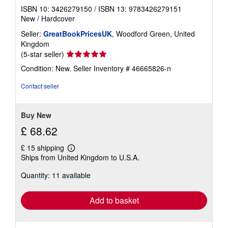
ISBN 10: 3426279150
/
ISBN 13: 9783426279151
New
/
Hardcover
Seller:
GreatBookPricesUK
, Woodford Green, United
Kingdom
Seller
(5-star seller)
rating
Condition: New.
Seller Inventory # 46665826-n
5
out
Contact seller
of
5
stars
Buy New
£ 68.62
£ 15 shipping
Learn
Ships from United Kingdom to U.S.A.
more
about
Quantity: 11 available
shipping
rates
Add to basket