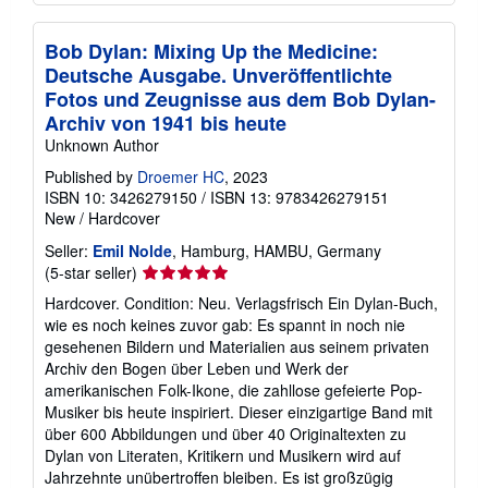
Bob Dylan: Mixing Up the Medicine:
Deutsche Ausgabe. Unveröffentlichte
Fotos und Zeugnisse aus dem Bob Dylan-
Archiv von 1941 bis heute
Unknown Author
Published by
Droemer HC
, 2023
ISBN 10: 3426279150
/
ISBN 13: 9783426279151
New
/
Hardcover
Seller:
Emil Nolde
, Hamburg, HAMBU, Germany
Seller
(5-star seller)
rating
Hardcover. Condition: Neu. Verlagsfrisch Ein Dylan-Buch,
5
wie es noch keines zuvor gab: Es spannt in noch nie
out
gesehenen Bildern und Materialien aus seinem privaten
of
Archiv den Bogen über Leben und Werk der
5
amerikanischen Folk-Ikone, die zahllose gefeierte Pop-
stars
Musiker bis heute inspiriert. Dieser einzigartige Band mit
über 600 Abbildungen und über 40 Originaltexten zu
Dylan von Literaten, Kritikern und Musikern wird auf
Jahrzehnte unübertroffen bleiben. Es ist großzügig