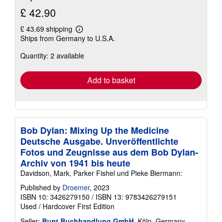
£ 42.90
£ 43.69 shipping
Learn
Ships from Germany to U.S.A.
more
about
Quantity: 2 available
shipping
rates
Add to basket
Bob Dylan: Mixing Up the Medicine
Deutsche Ausgabe. Unveröffentlichte
Fotos und Zeugnisse aus dem Bob Dylan-
Archiv von 1941 bis heute
Davidson, Mark, Parker Fishel und Pieke Biermann:
Published by
Droemer
, 2023
ISBN 10: 3426279150
/
ISBN 13: 9783426279151
Used
/
Hardcover
First Edition
Seller:
Bunt Buchhandlung GmbH
, Köln, Germany