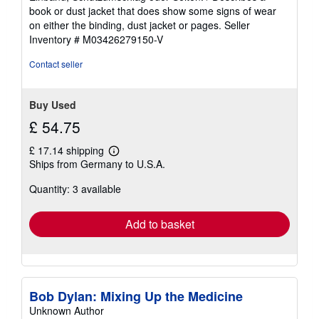
of
book or dust jacket that does show some signs of wear
5
on either the binding, dust jacket or pages.
Seller
stars
Inventory # M03426279150-V
Contact seller
Buy Used
£ 54.75
£ 17.14 shipping
Learn
Ships from Germany to U.S.A.
more
about
Quantity: 3 available
shipping
rates
Add to basket
Bob Dylan: Mixing Up the Medicine
Unknown Author