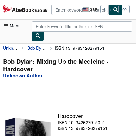
Skip to main content
AbeBooks.co.uk
GBP
Sign in
Site
shopping
preferences
Menu
Unknown Author
Bob Dylan: Mixing Up the Medicine
ISBN 13: 9783426279151
My Account
My Purchases
Bob Dylan: Mixing Up the Medicine -
Hardcover
Advanced Search
Unknown Author
Browse Collections
Rare Books
Art & Collectables
Textbooks
Hardcover
ISBN 10: 3426279150
Sellers
ISBN 13: 9783426279151
Start Selling