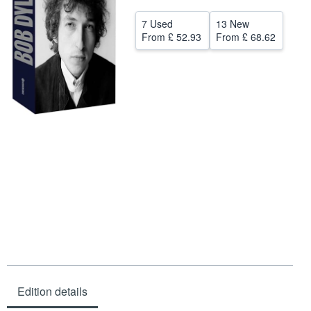
Help
7 Used
13 New
From
£ 52.93
From
£ 68.62
CLOSE
Edition details