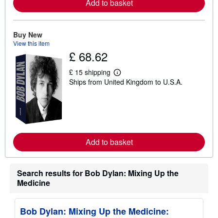
Add to basket
a
b
o
u
t
Buy New
s
View this item
h
£ 68.62
i
p
p
£ 15 shipping
i
L
Ships from United Kingdom to U.S.A.
n
e
g
a
r
r
a
n
t
m
e
o
s
r
e
Add to basket
a
b
o
u
t
Search results for Bob Dylan: Mixing Up the
s
Medicine
h
i
p
p
Bob Dylan: Mixing Up the Medicine:
i