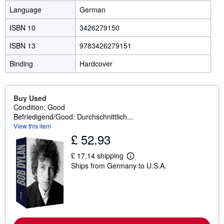
Language
German
ISBN 10
3426279150
ISBN 13
9783426279151
Binding
Hardcover
Buy Used
Condition: Good
Befriedigend/Good: Durchschnittlich...
View this item
£ 52.93
£ 17.14 shipping
L
Ships from Germany to U.S.A.
e
a
r
n
m
o
r
e