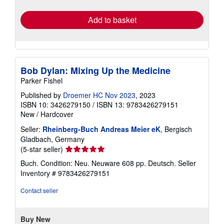
rates
Add to basket
Bob Dylan: Mixing Up the Medicine
Parker Fishel
Published by
Droemer HC Nov 2023
, 2023
ISBN 10: 3426279150
/
ISBN 13: 9783426279151
New
/
Hardcover
Seller:
Rheinberg-Buch Andreas Meier eK
, Bergisch
Gladbach, Germany
Seller
(5-star seller)
rating
Buch. Condition: Neu. Neuware 608 pp. Deutsch.
Seller
5
Inventory # 9783426279151
out
of
Contact seller
5
stars
Buy New