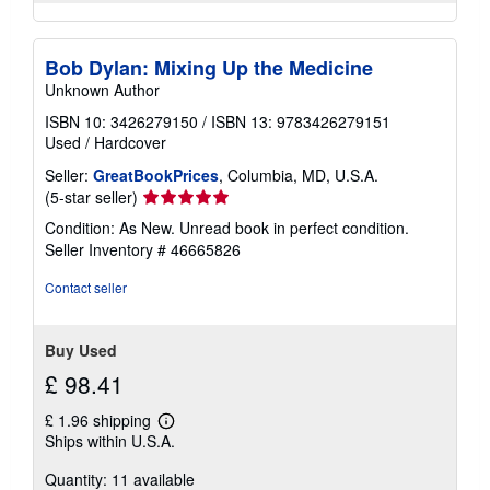
Bob Dylan: Mixing Up the Medicine
Unknown Author
ISBN 10: 3426279150
/
ISBN 13: 9783426279151
Used
/
Hardcover
Seller:
GreatBookPrices
, Columbia, MD, U.S.A.
Seller
(5-star seller)
rating
Condition: As New. Unread book in perfect condition.
5
Seller Inventory # 46665826
out
of
Contact seller
5
stars
Buy Used
£ 98.41
£ 1.96 shipping
Learn
Ships within U.S.A.
more
about
Quantity: 11 available
shipping