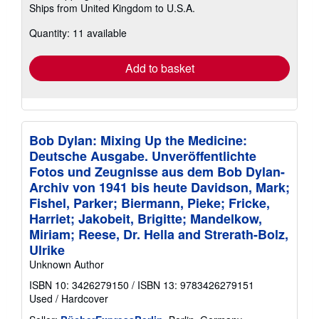
Ships from United Kingdom to U.S.A.
more
about
Quantity: 11 available
shipping
rates
Add to basket
Bob Dylan: Mixing Up the Medicine:
Deutsche Ausgabe. Unveröffentlichte
Fotos und Zeugnisse aus dem Bob Dylan-
Archiv von 1941 bis heute Davidson, Mark;
Fishel, Parker; Biermann, Pieke; Fricke,
Harriet; Jakobeit, Brigitte; Mandelkow,
Miriam; Reese, Dr. Hella and Strerath-Bolz,
Ulrike
Unknown Author
ISBN 10: 3426279150
/
ISBN 13: 9783426279151
Used
/
Hardcover