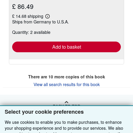
£ 86.49
£ 14.68 shipping
Learn
Ships from Germany to U.S.A.
more
about
Quantity: 2 available
shipping
rates
Add to basket
There are
10
more copies of this book
View all search results for this book
BACK TO TOP
Select your cookie preferences
We use cookies to enable you to make purchases, to enhance
Shop With Us
your shopping experience and to provide our services. We also