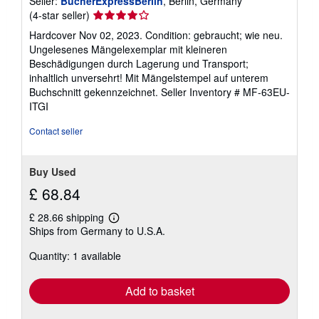
Seller:
BücherExpressBerlin
, Berlin, Germany
Seller
(4-star seller)
rating
Hardcover Nov 02, 2023. Condition: gebraucht; wie neu.
4
Ungelesenes Mängelexemplar mit kleineren
out
Beschädigungen durch Lagerung und Transport;
of
inhaltlich unversehrt! Mit Mängelstempel auf unterem
5
Buchschnitt gekennzeichnet.
Seller Inventory # MF-63EU-
stars
ITGI
Contact seller
Buy Used
£ 68.84
£ 28.66 shipping
Learn
Ships from Germany to U.S.A.
more
about
Quantity: 1 available
shipping
rates
Add to basket