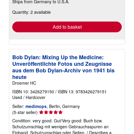
Ships from Germany to U.S.A.
more
about
Quantity: 2 available
shipping
rates
Add to basket
Bob Dylan: Mixing Up the Medicine:
Unveröffentlichte Fotos und Zeugnisse
aus dem Bob Dylan-Archiv von 1941 bis
heute
Droemer HC
ISBN 10: 3426279150
/
ISBN 13: 9783426279151
Used
/
Hardcover
Seller:
medimops
, Berlin, Germany
Seller
(5-star seller)
rating
Condition: very good. Gut/Very good: Buch bzw.
5
Schutzumschlag mit wenigen Gebrauchsspuren an
out
Einband, Schutzumschlag oder Seiten. / Describes a