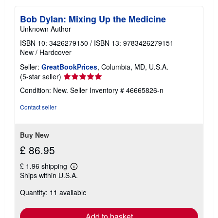
Bob Dylan: Mixing Up the Medicine
Unknown Author
ISBN 10: 3426279150
/
ISBN 13: 9783426279151
New
/
Hardcover
Seller:
GreatBookPrices
, Columbia, MD, U.S.A.
Seller
(5-star seller)
rating
Condition: New.
Seller Inventory # 46665826-n
5
out
Contact seller
of
5
stars
Buy New
£ 86.95
£ 1.96 shipping
Learn
Ships within U.S.A.
more
about
Quantity: 11 available
shipping
rates
Add to basket