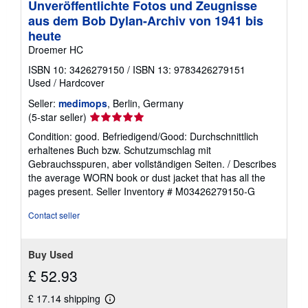
Unveröffentlichte Fotos und Zeugnisse
n
g
aus dem Bob Dylan-Archiv von 1941 bis
r
heute
a
t
Droemer HC
e
s
ISBN 10: 3426279150
/
ISBN 13: 9783426279151
Used
/
Hardcover
Seller:
medimops
, Berlin, Germany
Seller
(5-star seller)
rating
Condition: good. Befriedigend/Good: Durchschnittlich
5
erhaltenes Buch bzw. Schutzumschlag mit
out
Gebrauchsspuren, aber vollständigen Seiten. / Describes
of
the average WORN book or dust jacket that has all the
5
pages present.
Seller Inventory # M03426279150-G
stars
Contact seller
Buy Used
£ 52.93
£ 17.14 shipping
Learn