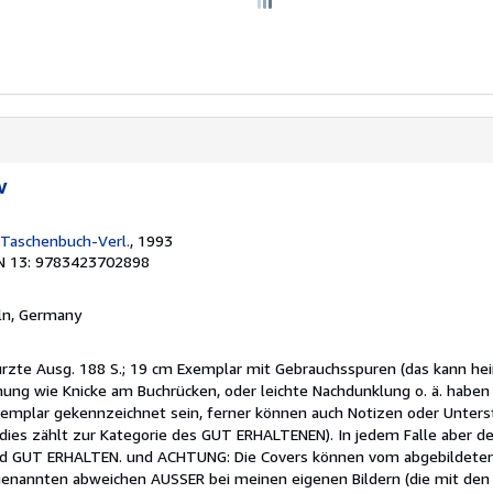
v
 Taschenbuch-Verl.
, 1993
N 13: 9783423702898
eln, Germany
kürzte Ausg. 188 S.; 19 cm Exemplar mit Gebrauchsspuren (das kann he
ng wie Knicke am Buchrücken, oder leichte Nachdunklung o. ä. haben
xemplar gekennzeichnet sein, ferner können auch Notizen oder Unters
 dies zählt zur Kategorie des GUT ERHALTENEN). In jedem Falle aber d
d GUT ERHALTEN. und ACHTUNG: Die Covers können vom abgebildeten
enannten abweichen AUSSER bei meinen eigenen Bildern (die mit den