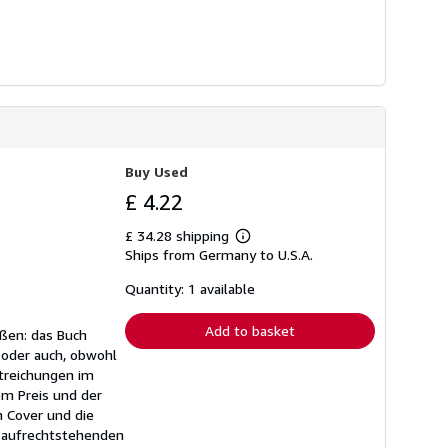
Buy Used
£ 4.22
£ 34.28 shipping
Learn
Ships from Germany to U.S.A.
more
about
shipping
Quantity: 1 available
rates
Add to basket
ißen: das Buch
 oder auch, obwohl
treichungen im
em Preis und der
 Cover und die
 aufrechtstehenden