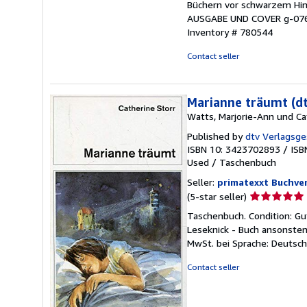
Büchern vor schwarzem Hin
AUSGABE UND COVER g-076e
Inventory # 780544
Contact seller
Marianne träumt (dt
Watts, Marjorie-Ann und Cat
Published by
dtv Verlagsge
ISBN 10: 3423702893
/
ISB
Used
/
Taschenbuch
Seller:
primatexxt Buchve
Seller
(5-star seller)
rating
Taschenbuch. Condition: Gu
5
Leseknick - Buch ansonsten
out
MwSt. bei Sprache: Deutsc
of
5
Contact seller
stars