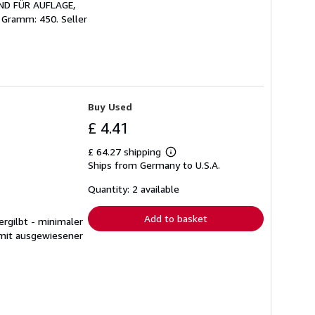
END FÜR AUFLAGE,
n Gramm: 450.
Seller
Buy Used
£ 4.41
£ 64.27 shipping
Learn
Ships from Germany to U.S.A.
more
about
shipping
Quantity: 2 available
rates
Add to basket
ergilbt - minimaler
 mit ausgewiesener