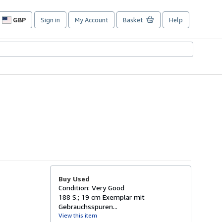
GBP
Sign in
My Account
Basket
Help
Site
shopping
preferences
Buy Used
Condition: Very Good
188 S.; 19 cm Exemplar mit
Gebrauchsspuren...
View this item