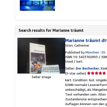
Search results for Marianne träumt
Marianne träumt dt
Storr, Catherine:
Published by
München : Dt.
ISBN 10: 3423702893
/
ISB
Used
/
kart.
Seller:
Der Buchecker
, Ko
Seller
(5-star seller)
Seller Image
rating
kart. Condition: Gut. Unge
5
KANN normale Leseverformu
out
unbeschädigt, als Mängele
of
Text vorhanden sein. Alles
5
Zustandsnote entsprechen
stars
Auflagen können von den g