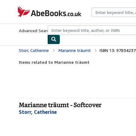
Skip to main content
AbeBooks.co.uk
Advanced Search
Browse Collections
Rare Books
Art & Collect
Storr, Catherine
Marianne träumt
ISBN 13: 9783423
Items related to Marianne träumt
Marianne träumt - Softcover
Storr, Catherine