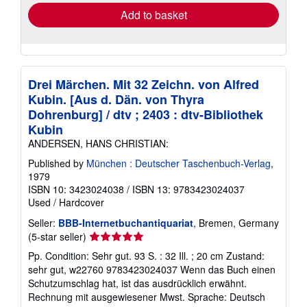
Add to basket
Drei Märchen. Mit 32 Zeichn. von Alfred
Kubin. [Aus d. Dän. von Thyra
Dohrenburg] / dtv ; 2403 : dtv-Bibliothek
Kubin
ANDERSEN, HANS CHRISTIAN:
Published by
München : Deutscher Taschenbuch-Verlag
,
1979
ISBN 10: 3423024038
/
ISBN 13: 9783423024037
Used
/
Hardcover
Seller:
BBB-Internetbuchantiquariat
, Bremen, Germany
Seller
(5-star seller)
rating
Pp. Condition: Sehr gut. 93 S. : 32 Ill. ; 20 cm Zustand:
5
sehr gut, w22760 9783423024037 Wenn das Buch einen
out
Schutzumschlag hat, ist das ausdrücklich erwähnt.
of
Rechnung mit ausgewiesener Mwst. Sprache: Deutsch
5