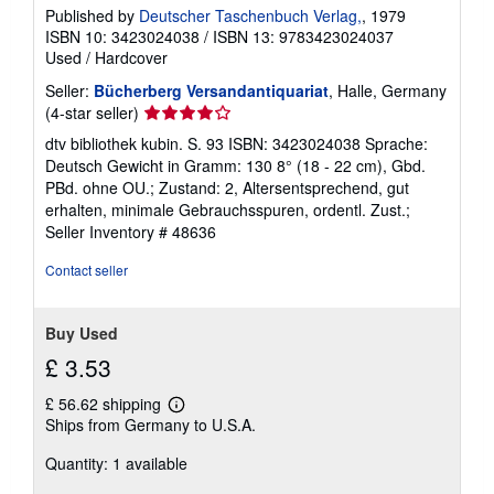
Published by
Deutscher Taschenbuch Verlag,
, 1979
ISBN 10: 3423024038
/
ISBN 13: 9783423024037
Used
/
Hardcover
Seller:
Bücherberg Versandantiquariat
, Halle, Germany
Seller
(4-star seller)
rating
dtv bibliothek kubin. S. 93 ISBN: 3423024038 Sprache:
4
Deutsch Gewicht in Gramm: 130 8° (18 - 22 cm), Gbd.
out
PBd. ohne OU.; Zustand: 2, Altersentsprechend, gut
of
erhalten, minimale Gebrauchsspuren, ordentl. Zust.;
5
Seller Inventory # 48636
stars
Contact seller
Buy Used
£ 3.53
£ 56.62 shipping
Learn
Ships from Germany to U.S.A.
more
about
Quantity: 1 available
shipping
rates