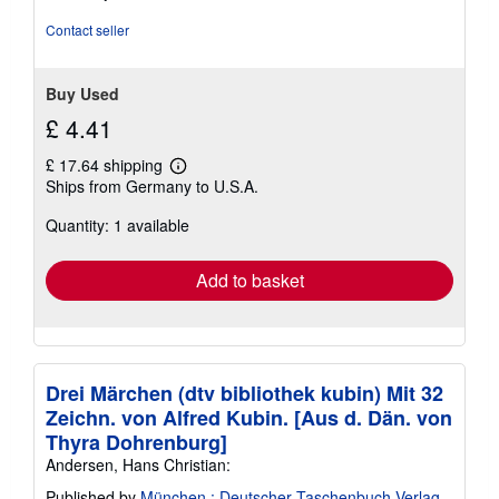
Contact seller
Buy Used
£ 4.41
£ 17.64 shipping
Learn
Ships from Germany to U.S.A.
more
about
Quantity: 1 available
shipping
rates
Add to basket
Drei Märchen (dtv bibliothek kubin) Mit 32
Zeichn. von Alfred Kubin. [Aus d. Dän. von
Thyra Dohrenburg]
Andersen, Hans Christian:
Published by
München : Deutscher Taschenbuch-Verlag
,