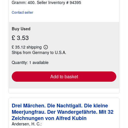
Gramm: 400.
Seller Inventory # 94395
out
of
Contact seller
5
stars
Buy Used
£ 3.53
£ 35.12 shipping
Learn
Ships from Germany to U.S.A.
more
about
Quantity: 1 available
shipping
rates
Add to basket
Drei Märchen. Die Nachtigall. Die kleine
Meerjungfrau. Der Wandergefährte. Mit 32
Zeichnungen von Alfred Kubin
Andersen, H. C.: