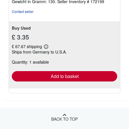
Gewicht in Gramm: 130.
Seller Inventory # 172199
stars
Contact seller
Buy Used
£ 3.35
£ 67.67 shipping
Learn
Ships from Germany to U.S.A.
more
about
Quantity: 1 available
shipping
rates
Add to basket
BACK TO TOP