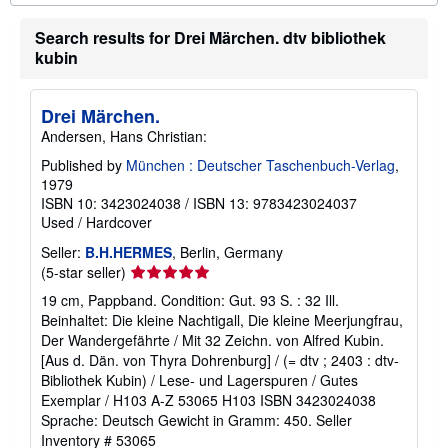
o
u
Search results for Drei Märchen. dtv bibliothek
t
s
kubin
h
i
p
Drei Märchen.
p
i
Andersen, Hans Christian:
n
g
Published by
München : Deutscher Taschenbuch-Verlag
,
r
1979
a
ISBN 10: 3423024038
/
ISBN 13: 9783423024037
t
e
Used
/
Hardcover
s
Seller:
B.H.HERMES
, Berlin, Germany
Seller
(5-star seller)
rating
19 cm, Pappband. Condition: Gut. 93 S. : 32 Ill.
5
Beinhaltet: Die kleine Nachtigall, Die kleine Meerjungfrau,
out
Der Wandergefährte / Mit 32 Zeichn. von Alfred Kubin.
of
[Aus d. Dän. von Thyra Dohrenburg] / (= dtv ; 2403 : dtv-
5
Bibliothek Kubin) / Lese- und Lagerspuren / Gutes
stars
Exemplar / H103 A-Z 53065 H103 ISBN 3423024038
Sprache: Deutsch Gewicht in Gramm: 450.
Seller
Inventory # 53065