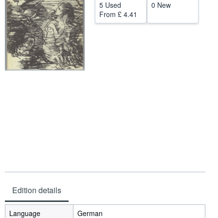
5 Used
0 New
Help
From
£ 4.41
CLOSE
Edition details
Language
German