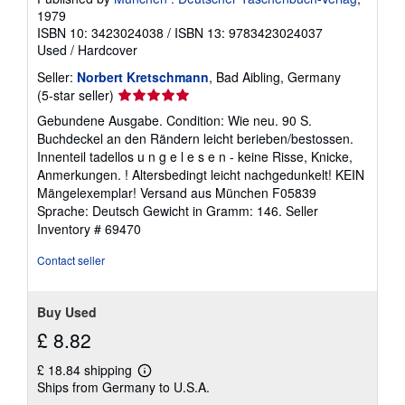
1979
ISBN 10: 3423024038
/
ISBN 13: 9783423024037
Used
/
Hardcover
Seller:
Norbert Kretschmann
, Bad Aibling, Germany
Seller
(5-star seller)
rating
Gebundene Ausgabe. Condition: Wie neu. 90 S.
5
Buchdeckel an den Rändern leicht berieben/bestossen.
out
Innenteil tadellos u n g e l e s e n - keine Risse, Knicke,
of
Anmerkungen. ! Altersbedingt leicht nachgedunkelt! KEIN
5
Mängelexemplar! Versand aus München F05839
stars
Sprache: Deutsch Gewicht in Gramm: 146.
Seller
Inventory # 69470
Contact seller
Buy Used
£ 8.82
£ 18.84 shipping
Learn
Ships from Germany to U.S.A.
more
about