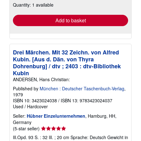
Quantity: 1 available
shipping
rates
Add to basket
Drei Märchen. Mit 32 Zeichn. von Alfred
Kubin. [Aus d. Dän. von Thyra
Dohrenburg] / dtv ; 2403 : dtv-Bibliothek
Kubin
ANDERSEN, Hans Christian:
Published by
München : Deutscher Taschenbuch-Verlag
,
1979
ISBN 10: 3423024038
/
ISBN 13: 9783423024037
Used
/
Hardcover
Seller:
Hübner Einzelunternehmen
, Hamburg, HH,
Germany
Seller
(5-star seller)
rating
Ill.Opd. 93 S. : 32 Ill. ; 20 cm Sprache: Deutsch Gewicht in
5