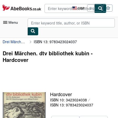
Skip to main content
AbeBooks.co.uk
GBP
Sign in
Site
shopping
preferences
Menu
Drei Märchen. dtv bibliothek kubin
ISBN 13: 9783423024037
My Account
My Purchases
Drei Märchen. dtv bibliothek kubin -
Hardcover
Advanced Search
Browse Collections
Rare Books
Art & Collectables
Hardcover
Textbooks
ISBN 10: 3423024038
ISBN 13: 9783423024037
Sellers
Start Selling