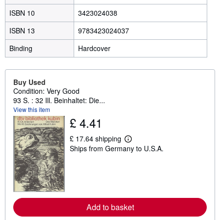
ISBN 10
3423024038
ISBN 13
9783423024037
Binding
Hardcover
Buy Used
Condition: Very Good
93 S. : 32 Ill. Beinhaltet: Die...
View this item
£ 4.41
£ 17.64 shipping
L
Ships from Germany to U.S.A.
e
a
r
n
m
o
r
e
Add to basket
a
b