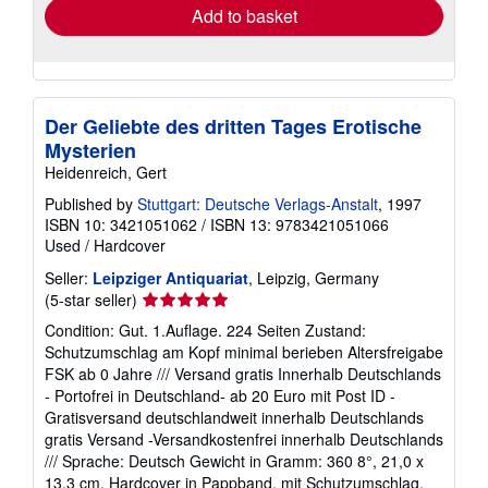
Add to basket
Der Geliebte des dritten Tages Erotische
Mysterien
Heidenreich, Gert
Published by
Stuttgart: Deutsche Verlags-Anstalt
, 1997
ISBN 10: 3421051062
/
ISBN 13: 9783421051066
Used
/
Hardcover
Seller:
Leipziger Antiquariat
, Leipzig, Germany
Seller
(5-star seller)
rating
Condition: Gut. 1.Auflage. 224 Seiten Zustand:
5
Schutzumschlag am Kopf minimal berieben Altersfreigabe
out
FSK ab 0 Jahre /// Versand gratis Innerhalb Deutschlands
of
- Portofrei in Deutschland- ab 20 Euro mit Post ID -
5
Gratisversand deutschlandweit innerhalb Deutschlands
stars
gratis Versand -Versandkostenfrei innerhalb Deutschlands
/// Sprache: Deutsch Gewicht in Gramm: 360 8°, 21,0 x
13,3 cm, Hardcover in Pappband, mit Schutzumschlag.