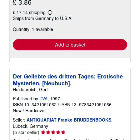
£ 3.86
£ 17.14 shipping
Learn
Ships from Germany to U.S.A.
more
about
Quantity: 1 available
shipping
rates
Add to basket
Der Geliebte des dritten Tages: Erotische
Mysterien. [Neubuch].
Heidenreich, Gert:
Published by
DVA
, 1997
ISBN 10: 3421051062
/
ISBN 13: 9783421051066
New
/
Hardcover
Seller:
ANTIQUARIAT Franke BRUDDENBOOKS
,
Lübeck, Germany
Seller
(5-star seller)
rating