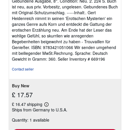
Gebundene Ausgabe, 8°. Condition: Neu. 2. 224 S. Buch
5
ist neu, aus priv. Vorbesitz, ungelesen. Gebundenes Buch
out
mit Original-Schutzumschlag. -----Inhalt:. Gert
of
Heidenreich nimmt in seinen 'Erotischen Mysterien' ein
5
ganzes Genre aufs Korn und entdeckt die Gattung der
stars
erotischen Erzählung neu. Am Ende hat der Leser das
wohlige Gefühl, so skurrilen wie anregenden
Begebenheiten beigewohnt zu haben - Trouvaillen für
Genießer. ISBN: 9783421051066 Wir senden umgehend
mit beiliegender MwSt.Rechnung. Sprache: Deutsch
Gewicht in Gramm: 360.
Seller Inventory # 669196
Contact seller
Buy New
£ 17.57
£ 16.47 shipping
Learn
Ships from Germany to U.S.A.
more
about
Quantity: 1 available
shipping
rates