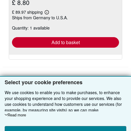
£ 8.80
£ 89.97 shipping
Learn
Ships from Germany to U.S.A.
more
about
Quantity: 1 available
shipping
rates
Add to basket
Select your cookie preferences
BACK TO TOP
We use cookies to enable you to make purchases, to enhance
your shopping experience and to provide our services. We also
Shop With Us
use cookies to understand how customers use our services (for
example, by measuring site visits) so we can make
Sell With Us
Advanced Search
improvements. If you agree, we'll also use third-party cookies to
Read more
show relevant content in ads and measure ad performance.
About Us
Browse Collections
Start Selling
Choose "Decline" to reject, or "Customise" to learn more. You can