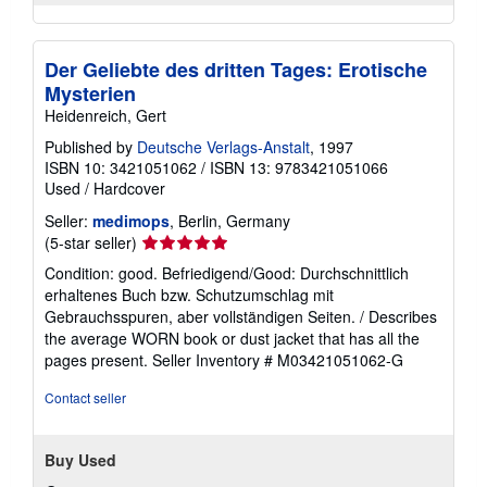
Der Geliebte des dritten Tages: Erotische
Mysterien
Heidenreich, Gert
Published by
Deutsche Verlags-Anstalt
, 1997
ISBN 10: 3421051062
/
ISBN 13: 9783421051066
Used
/
Hardcover
Seller:
medimops
, Berlin, Germany
Seller
(5-star seller)
rating
Condition: good. Befriedigend/Good: Durchschnittlich
5
erhaltenes Buch bzw. Schutzumschlag mit
out
Gebrauchsspuren, aber vollständigen Seiten. / Describes
of
the average WORN book or dust jacket that has all the
5
pages present.
Seller Inventory # M03421051062-G
stars
Contact seller
Buy Used