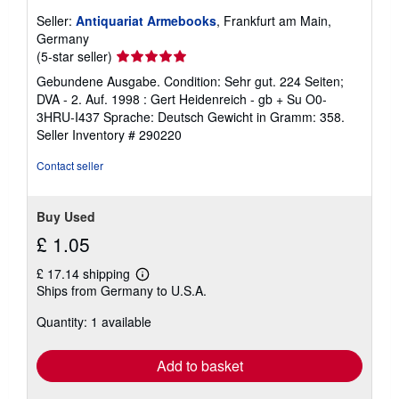
Seller:
Antiquariat Armebooks
, Frankfurt am Main,
Germany
Seller
(5-star seller)
rating
Gebundene Ausgabe. Condition: Sehr gut. 224 Seiten;
5
DVA - 2. Auf. 1998 : Gert Heidenreich - gb + Su O0-
out
3HRU-I437 Sprache: Deutsch Gewicht in Gramm: 358.
of
Seller Inventory # 290220
5
stars
Contact seller
Buy Used
£ 1.05
£ 17.14 shipping
Learn
Ships from Germany to U.S.A.
more
about
Quantity: 1 available
shipping
rates
Add to basket