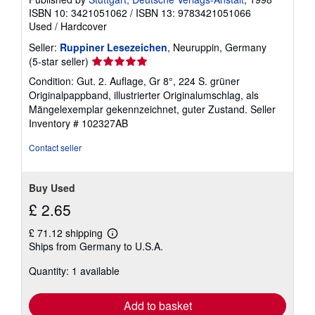
ISBN 10: 3421051062
/
ISBN 13: 9783421051066
Used
/
Hardcover
Seller:
Ruppiner Lesezeichen
, Neuruppin, Germany
Seller
(5-star seller)
rating
Condition: Gut. 2. Auflage, Gr 8°, 224 S. grüner
5
Originalpappband, illustrierter Originalumschlag, als
out
Mängelexemplar gekennzeichnet, guter Zustand.
Seller
of
Inventory # 102327AB
5
stars
Contact seller
Buy Used
£ 2.65
£ 71.12 shipping
Learn
Ships from Germany to U.S.A.
more
about
Quantity: 1 available
shipping
rates
Add to basket