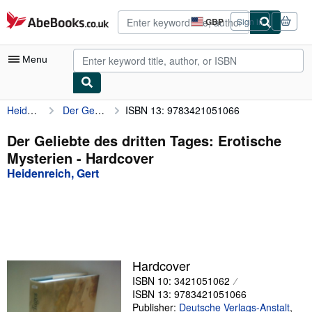
Skip to main content
AbeBooks.co.uk
GBP
Sign in
Site
shopping
preferences
Menu
Heidenreich, Gert
Der Geliebte des dritten Tages: Erotische Mysterien
ISBN 13: 9783421051066
My Account
My Purchases
Der Geliebte des dritten Tages: Erotische
Mysterien - Hardcover
Advanced Search
Heidenreich, Gert
Browse Collections
Rare Books
Art & Collectables
Textbooks
Hardcover
ISBN 10: 3421051062
Sellers
ISBN 13: 9783421051066
Start Selling
Publisher:
Deutsche Verlags-Anstalt
,