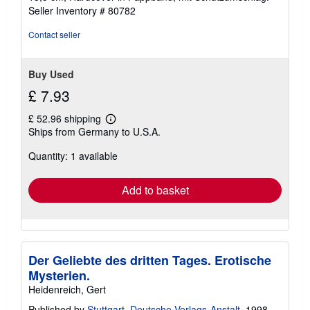
Seller Inventory # 80782
Contact seller
Buy Used
£ 7.93
£ 52.96 shipping
Learn
Ships from Germany to U.S.A.
more
about
Quantity: 1 available
shipping
rates
Add to basket
Der Geliebte des dritten Tages. Erotische
Mysterien.
Heidenreich, Gert
Published by
Stuttgart, Deutsche Verlags-Anstalt
, 1998