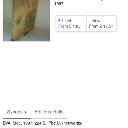
1997
Help
CLOSE
5 Used
1 New
From
£ 1.05
From
£ 17.57
Synopsis
Edition details
Synopsis
DVA, Stgt., 1997. 224 S., Pbd.U. -neuwertig-