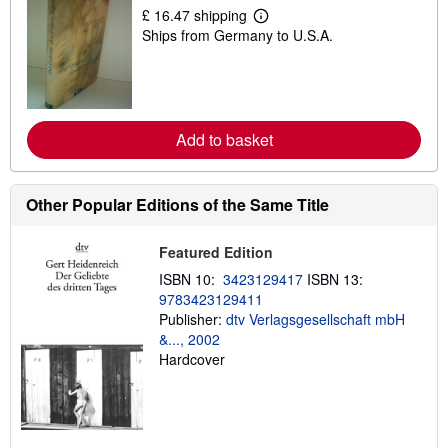
p
£ 16.47 shipping
L
p
Ships from Germany to U.S.A.
e
i
a
n
r
g
n
r
m
a
o
t
r
e
Add to basket
e
s
a
b
o
Other Popular Editions of the Same Title
u
t
s
h
Featured Edition
i
ISBN 10:
3423129417
ISBN 13:
p
p
9783423129411
i
Publisher:
dtv Verlagsgesellschaft mbH
n
&..., 2002
g
r
Hardcover
a
t
e
s