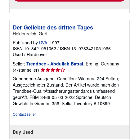
Der Geliebte des dritten Tages
Heidenreich, Gert:
Published by
DVA
, 1997
ISBN 10: 3421051062
/
ISBN 13: 9783421051066
Used
/
Hardcover
Seller:
Trendbee - Abdullah Battal
, Erding, Germany
Seller
(4-star seller)
rating
Gebundene Ausgabe. Condition: Wie neu. 224 Seiten;
4
Ausgezeichneter Zustand. Der Artikel wurde nach den
out
Trendbee-QualitÃtssicherungsstandards umfassend
of
geprÃft. FBM-3466-05-03-2022 Sprache: Deutsch
5
Gewicht in Gramm: 356.
Seller Inventory # 10699
stars
Contact seller
Buy Used