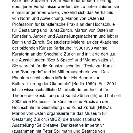
Kritik und Subversion zum Motor der Modernisierung
eben jener Verhältnisse werden, die zu unterminieren sie
einmal angetreten waren, verkehrt sich das Verhältnis
von Norm und Abweichung. Marion von Osten ist
Professorin für künstlerische Praxis an der Hochschule
für Gestaltung und Kunst Zürich. Marion von Osten ist
Künstlerin, Autorin und Ausstellungsmacherin und lebt in
Berlin und Zürich. Sie studierte Malerei an der Akademie
der bildenden Künste Karlsruhe. 19961998 war sie
Kuratorin an der Shedhalle Zürich und initiierte dort u.a.
die Ausstellungen "Sex & Space" und "MoneyNations".
Sie schreibt für die Kunstzeitschriften "Texte zur Kunst"
und "Springerin" und ist Mitherausgeberin von "Das
Phantom sucht seinen Mörder: Ein Reader zur
Kulturalisierung der Ökonomie" (Berlin 1999). Seit 2001
ist sie wissenschaftliche Mitarbeiterin am Institut für
Theorie der Gestaltung und Kunst Zürich (ith) und hat seit
2002 eine Professur für künstlerische Praxis an der
Hochschule für Gestaltung und Kunst Zürich (HGKZ).
Marion von Osten organisierte für das Museum für
Gestaltung Zürich. (MfGZ) die transdisziplinäre
Ausstellung "Be Creative! Der kreative Imperativ"
(zusammen mit Peter Spillmann und Beatrice von