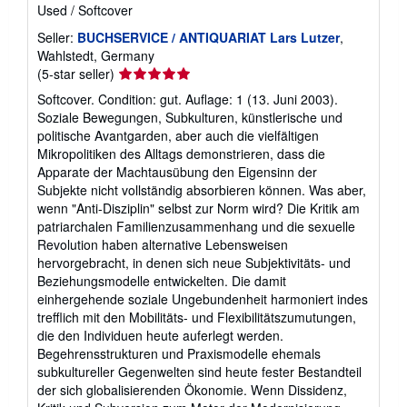
Used
/
Softcover
Seller:
BUCHSERVICE / ANTIQUARIAT Lars Lutzer
,
Wahlstedt, Germany
Seller
(5-star seller)
rating
Softcover. Condition: gut. Auflage: 1 (13. Juni 2003).
5
Soziale Bewegungen, Subkulturen, künstlerische und
out
politische Avantgarden, aber auch die vielfältigen
of
Mikropolitiken des Alltags demonstrieren, dass die
5
Apparate der Machtausübung den Eigensinn der
stars
Subjekte nicht vollständig absorbieren können. Was aber,
wenn "Anti-Disziplin" selbst zur Norm wird? Die Kritik am
patriarchalen Familienzusammenhang und die sexuelle
Revolution haben alternative Lebensweisen
hervorgebracht, in denen sich neue Subjektivitäts- und
Beziehungsmodelle entwickelten. Die damit
einhergehende soziale Ungebundenheit harmoniert indes
trefflich mit den Mobilitäts- und Flexibilitätszumutungen,
die den Individuen heute auferlegt werden.
Begehrensstrukturen und Praxismodelle ehemals
subkultureller Gegenwelten sind heute fester Bestandteil
der sich globalisierenden Ökonomie. Wenn Dissidenz,