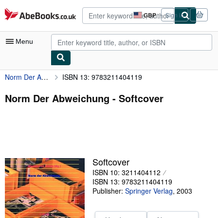
Skip to main content
AbeBooks.co.uk
GBP
Sign in
Site
shopping
preferences
Menu
Norm Der Abweichung
ISBN 13: 9783211404119
My Account
My Purchases
Norm Der Abweichung - Softcover
Advanced Search
Browse Collections
Rare Books
Softcover
Art & Collectables
ISBN 10: 3211404112
Textbooks
ISBN 13: 9783211404119
Publisher:
Springer Verlag
,
2003
Sellers
Start Selling