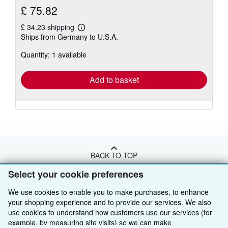
£ 75.82
£ 34.23 shipping
Learn
Ships from Germany to U.S.A.
more
about
Quantity: 1 available
shipping
rates
Add to basket
BACK TO TOP
Select your cookie preferences
Shop With Us
We use cookies to enable you to make purchases, to enhance
your shopping experience and to provide our services. We also
Sell With Us
Advanced Search
use cookies to understand how customers use our services (for
About Us
Browse Collections
Start Selling
example, by measuring site visits) so we can make