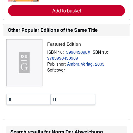
r
e
Add to basket
a
b
o
u
t
Other Popular Editions of the Same Title
s
h
i
Featured Edition
p
p
ISBN 10:
399043098X
ISBN 13:
i
9783990430989
n
g
Publisher:
Ambra Verlag, 2003
r
Softcover
a
t
e
s
Search results for Norm Der Abweichung