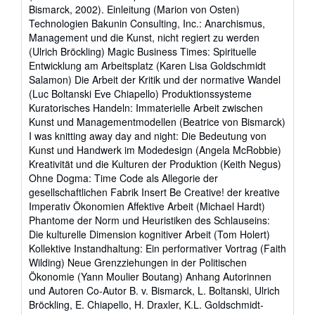
Bismarck, 2002). Einleitung (Marion von Osten)
Technologien Bakunin Consulting, Inc.: Anarchismus,
Management und die Kunst, nicht regiert zu werden
(Ulrich Bröckling) Magic Business Times: Spirituelle
Entwicklung am Arbeitsplatz (Karen Lisa Goldschmidt
Salamon) Die Arbeit der Kritik und der normative Wandel
(Luc Boltanski Eve Chiapello) Produktionssysteme
Kuratorisches Handeln: Immaterielle Arbeit zwischen
Kunst und Managementmodellen (Beatrice von Bismarck)
I was knitting away day and night: Die Bedeutung von
Kunst und Handwerk im Modedesign (Angela McRobbie)
Kreativität und die Kulturen der Produktion (Keith Negus)
Ohne Dogma: Time Code als Allegorie der
gesellschaftlichen Fabrik Insert Be Creative! der kreative
Imperativ Ökonomien Affektive Arbeit (Michael Hardt)
Phantome der Norm und Heuristiken des Schlauseins:
Die kulturelle Dimension kognitiver Arbeit (Tom Holert)
Kollektive Instandhaltung: Ein performativer Vortrag (Faith
Wilding) Neue Grenzziehungen in der Politischen
Ökonomie (Yann Moulier Boutang) Anhang Autorinnen
und Autoren Co-Autor B. v. Bismarck, L. Boltanski, Ulrich
Bröckling, E. Chiapello, H. Draxler, K.L. Goldschmidt-