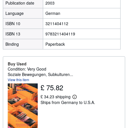
Publication date
2003
Language
German
ISBN 10
3211404112
ISBN 13
9783211404119
Binding
Paperback
Buy Used
Condition: Very Good
Soziale Bewegungen, Subkulturen...
View this item
£ 75.82
£ 34.23 shipping
L
Ships from Germany to U.S.A.
e
a
r
n
m
o