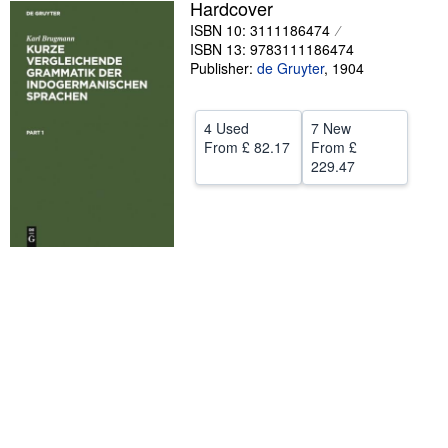
Hardcover
Help
ISBN 10: 3111186474
ISBN 13: 9783111186474
CLOSE
Publisher:
de Gruyter
,
1904
4 Used
7 New
From
£ 82.17
From
£
229.47