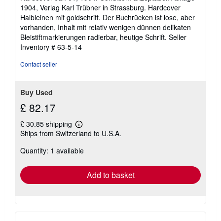
5
1904, Verlag Karl Trübner in Strassburg. Hardcover
out
Halbleinen mit goldschrift. Der Buchrücken ist lose, aber
of
vorhanden, Inhalt mit relativ wenigen dünnen delikaten
5
Bleistiftmarkierungen radierbar, heutige Schrift.
Seller
stars
Inventory # 63-5-14
Contact seller
Buy Used
£ 82.17
£ 30.85 shipping
Learn
Ships from Switzerland to U.S.A.
more
about
Quantity: 1 available
shipping
rates
Add to basket