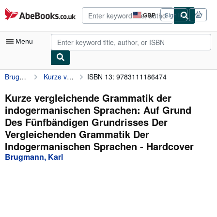
Skip to main content
AbeBooks.co.uk
GBP
Sign in
Site
shopping
preferences
Menu
Brugmann, Karl
Kurze vergleichende Grammatik der indogermanischen Sprachen: Auf Grund Des Fünfbändigen Grundrisses Der Vergleichenden Grammatik Der Indogermanischen Sprachen
ISBN 13: 9783111186474
My Account
My Purchases
Kurze vergleichende Grammatik der
indogermanischen Sprachen: Auf Grund
Advanced Search
Des Fünfbändigen Grundrisses Der
Browse Collections
Vergleichenden Grammatik Der
Indogermanischen Sprachen - Hardcover
Rare Books
Brugmann, Karl
Art & Collectables
Textbooks
Sellers
Start Selling