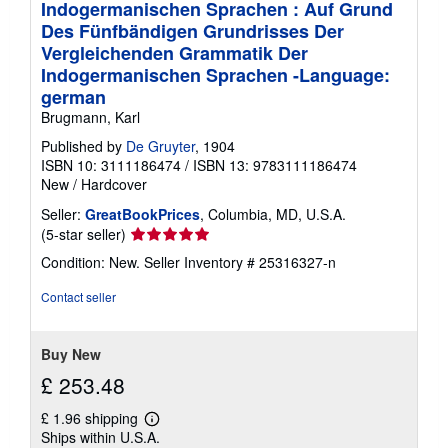
Indogermanischen Sprachen : Auf Grund
Des Fünfbändigen Grundrisses Der
Vergleichenden Grammatik Der
Indogermanischen Sprachen -Language:
german
Brugmann, Karl
Published by
De Gruyter
, 1904
ISBN 10: 3111186474
/
ISBN 13: 9783111186474
New
/
Hardcover
Seller:
GreatBookPrices
, Columbia, MD, U.S.A.
Seller
(5-star seller)
rating
Condition: New.
Seller Inventory # 25316327-n
5
out
Contact seller
of
5
stars
Buy New
£ 253.48
£ 1.96 shipping
Learn
Ships within U.S.A.
more