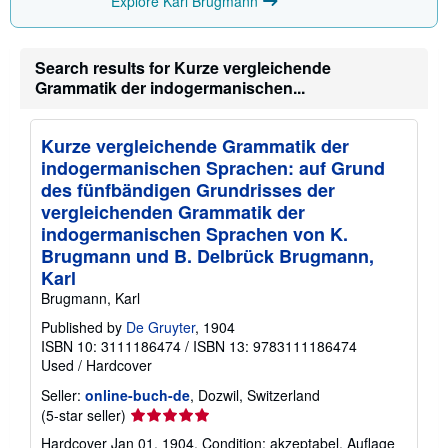
Explore Karl Brugmann
Search results for Kurze vergleichende
Grammatik der indogermanischen...
Kurze vergleichende Grammatik der
indogermanischen Sprachen: auf Grund
des fünfbändigen Grundrisses der
vergleichenden Grammatik der
indogermanischen Sprachen von K.
Brugmann und B. Delbrück Brugmann,
Karl
Brugmann, Karl
Published by
De Gruyter
, 1904
ISBN 10: 3111186474
/
ISBN 13: 9783111186474
Used
/
Hardcover
Seller:
online-buch-de
, Dozwil, Switzerland
Seller
(5-star seller)
rating
Hardcover Jan 01, 1904. Condition: akzeptabel. Auflage