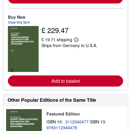
b
o
u
t
Buy New
s
View this item
h
£ 229.47
i
p
p
£ 19.71 shipping
L
i
Ships from Germany to U.S.A.
e
n
a
g
r
r
n
a
m
t
o
e
r
s
e
Add to basket
a
b
o
u
t
Other Popular Editions of the Same Title
s
h
i
Featured Edition
p
p
ISBN 10:
3112340477
ISBN 13:
i
9783112340479
n