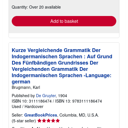
about
Quantity: Over 20 available
shipping
rates
Add to basket
Kurze Vergleichende Grammatik Der
Indogermanischen Sprachen : Auf Grund
Des Fünfbändigen Grundrisses Der
Vergleichenden Grammatik Der
Indogermanischen Sprachen -Language:
german
Brugmann, Karl
Published by
De Gruyter
, 1904
ISBN 10: 3111186474
/
ISBN 13: 9783111186474
Used
/
Hardcover
Seller:
GreatBookPrices
, Columbia, MD, U.S.A.
Seller
(5-star seller)
rating