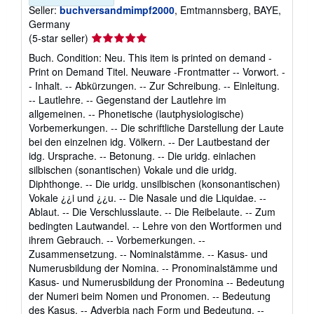
Seller:
buchversandmimpf2000
, Emtmannsberg, BAYE,
Germany
Seller
(5-star seller)
rating
Buch. Condition: Neu. This item is printed on demand -
5
Print on Demand Titel. Neuware -Frontmatter -- Vorwort. -
out
- Inhalt. -- Abkürzungen. -- Zur Schreibung. -- Einleitung.
of
-- Lautlehre. -- Gegenstand der Lautlehre im
5
allgemeinen. -- Phonetische (lautphysiologische)
stars
Vorbemerkungen. -- Die schriftliche Darstellung der Laute
bei den einzelnen idg. Völkern. -- Der Lautbestand der
idg. Ursprache. -- Betonung. -- Die uridg. einlachen
silbischen (sonantischen) Vokale und die uridg.
Diphthonge. -- Die uridg. unsilbischen (konsonantischen)
Vokale ¿¿i und ¿¿u. -- Die Nasale und die Liquidae. --
Ablaut. -- Die Verschlusslaute. -- Die Reibelaute. -- Zum
bedingten Lautwandel. -- Lehre von den Wortformen und
ihrem Gebrauch. -- Vorbemerkungen. --
Zusammensetzung. -- Nominalstämme. -- Kasus- und
Numerusbildung der Nomina. -- Pronominalstämme und
Kasus- und Numerusbildung der Pronomina -- Bedeutung
der Numeri beim Nomen und Pronomen. -- Bedeutung
des Kasus. -- Adverbia nach Form und Bedeutung. --