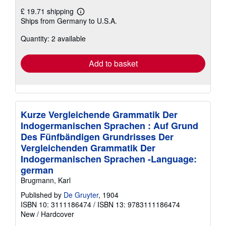
£ 19.71 shipping
Learn
Ships from Germany to U.S.A.
more
about
Quantity: 2 available
shipping
rates
Add to basket
Kurze Vergleichende Grammatik Der
Indogermanischen Sprachen : Auf Grund
Des Fünfbändigen Grundrisses Der
Vergleichenden Grammatik Der
Indogermanischen Sprachen -Language:
german
Brugmann, Karl
Published by
De Gruyter
, 1904
ISBN 10: 3111186474
/
ISBN 13: 9783111186474
New
/
Hardcover