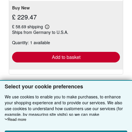
Buy New
£ 229.47
£ 58.69 shipping
Learn
Ships from Germany to U.S.A.
more
about
Quantity: 1 available
shipping
rates
Add to basket
Select your cookie preferences
There are
1
more copies of this book
View all search results for this book
We use cookies to enable you to make purchases, to enhance
your shopping experience and to provide our services. We also
use cookies to understand how customers use our services (for
example, by measuring site visits) so we can make
BACK TO TOP
improvements. If you agree, we'll also use third-party cookies to
Read more
show relevant content in ads and measure ad performance.
Shop With Us