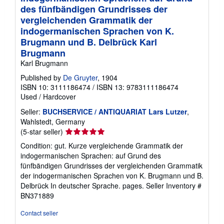
des fünfbändigen Grundrisses der
vergleichenden Grammatik der
indogermanischen Sprachen von K.
Brugmann und B. Delbrück Karl
Brugmann
Karl Brugmann
Published by
De Gruyter
, 1904
ISBN 10: 3111186474
/
ISBN 13: 9783111186474
Used
/
Hardcover
Seller:
BUCHSERVICE / ANTIQUARIAT Lars Lutzer
,
Wahlstedt, Germany
Seller
(5-star seller)
rating
Condition: gut. Kurze vergleichende Grammatik der
5
indogermanischen Sprachen: auf Grund des
out
fünfbändigen Grundrisses der vergleichenden Grammatik
of
der indogermanischen Sprachen von K. Brugmann und B.
5
Delbrück In deutscher Sprache. pages.
Seller Inventory #
stars
BN371889
Contact seller