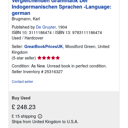
Vergleichenden Grammatik Der
Indogermanischen Sprachen -Language:
german
Brugmann, Karl
Published by
De Gruyter
, 1904
ISBN 10: 3111186474
/
ISBN 13: 9783111186474
Used
/
Hardcover
Seller:
GreatBookPricesUK
, Woodford Green, United
Kingdom
Seller
(5-star seller)
rating
Condition: As New. Unread book in perfect condition.
5
Seller Inventory # 25316327
out
of
Contact seller
5
stars
Buy Used
£ 248.23
£ 15 shipping
Learn
Ships from United Kingdom to U.S.A.
more
about