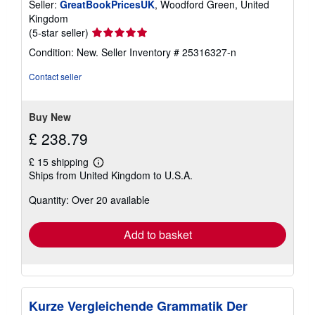
Seller:
GreatBookPricesUK
, Woodford Green, United
Kingdom
Seller
(5-star seller)
rating
Condition: New.
Seller Inventory # 25316327-n
5
out
Contact seller
of
5
stars
Buy New
£ 238.79
£ 15 shipping
Learn
Ships from United Kingdom to U.S.A.
more
about
Quantity: Over 20 available
shipping
rates
Add to basket
Kurze Vergleichende Grammatik Der