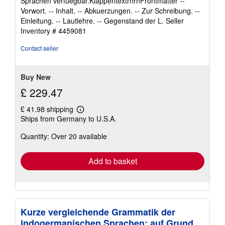
Sprachen verfuegbar.KlappentextrnrnFrontmatter --
stars
Vorwort. -- Inhalt. -- Abkuerzungen. -- Zur Schreibung. --
Einleitung. -- Lautlehre. -- Gegenstand der L.
Seller
Inventory # 4459081
Contact seller
Buy New
£ 229.47
£ 41.98 shipping
Learn
Ships from Germany to U.S.A.
more
about
Quantity: Over 20 available
shipping
rates
Add to basket
Kurze vergleichende Grammatik der
indogermanischen Sprachen: auf Grund