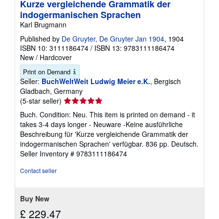
Kurze vergleichende Grammatik der
indogermanischen Sprachen
Karl Brugmann
Published by
De Gruyter, De Gruyter Jan 1904
, 1904
ISBN 10: 3111186474
/
ISBN 13: 9783111186474
New
/
Hardcover
Print on Demand
Seller:
BuchWeltWeit Ludwig Meier e.K.
, Bergisch
Gladbach, Germany
Seller
(5-star seller)
rating
Buch. Condition: Neu. This item is printed on demand - it
5
takes 3-4 days longer - Neuware -Keine ausführliche
out
Beschreibung für 'Kurze vergleichende Grammatik der
of
indogermanischen Sprachen' verfügbar. 836 pp. Deutsch.
5
Seller Inventory # 9783111186474
stars
Contact seller
Buy New
£ 229.47