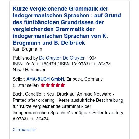
Kurze vergleichende Grammatik der
indogermanischen Sprachen : auf Grund
des fünfbändigen Grundrisses der
vergleichenden Grammatik der
indogermanischen Sprachen von K.
Brugmann und B. Delbrück
Karl Brugmann
Published by
De Gruyter, De Gruyter
, 1904
ISBN 10: 3111186474
/
ISBN 13: 9783111186474
New
/
Hardcover
Seller:
AHA-BUCH GmbH
, Einbeck, Germany
Seller
(5-star seller)
rating
Buch. Condition: Neu. Druck auf Anfrage Neuware -
5
Printed after ordering - Keine ausführliche Beschreibung
out
für 'Kurze vergleichende Grammatik der
of
indogermanischen Sprachen' verfügbar.
Seller Inventory
5
# 9783111186474
stars
Contact seller