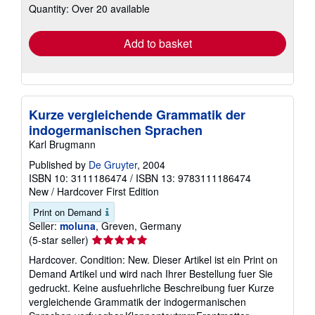
Quantity: Over 20 available
shipping
rates
Add to basket
Kurze vergleichende Grammatik der
indogermanischen Sprachen
Karl Brugmann
Published by
De Gruyter
, 2004
ISBN 10: 3111186474
/
ISBN 13: 9783111186474
New
/
Hardcover
First Edition
Print on Demand
Seller:
moluna
, Greven, Germany
Seller
(5-star seller)
rating
Hardcover. Condition: New. Dieser Artikel ist ein Print on
5
Demand Artikel und wird nach Ihrer Bestellung fuer Sie
out
gedruckt. Keine ausfuehrliche Beschreibung fuer Kurze
of
vergleichende Grammatik der indogermanischen
5