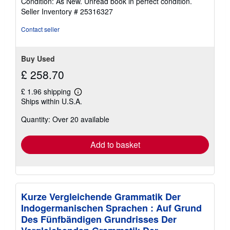
Condition: As New. Unread book in perfect condition.
5
Seller Inventory # 25316327
out
of
Contact seller
5
stars
Buy Used
£ 258.70
£ 1.96 shipping
Learn
Ships within U.S.A.
more
about
Quantity: Over 20 available
shipping
rates
Add to basket
Kurze Vergleichende Grammatik Der
Indogermanischen Sprachen : Auf Grund
Des Fünfbändigen Grundrisses Der