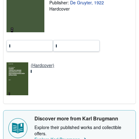
Publisher:
De Gruyter, 1922
g
r
Hardcover
a
t
e
s
(Hardcover)
Discover more from Karl Brugmann
Explore their published works and collectible
offers.