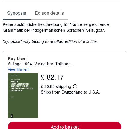
Synopsis
Edition details
Synopsis
Keine ausführliche Beschreibung für "Kurze vergleichende
Grammatik der indogermanischen Sprachen" verfügbar.
"synopsis" may belong to another edition of this title.
Buy Used
Auflage 1904, Verlag Karl Trübner...
View this item
£ 82.17
£ 30.85 shipping
L
Ships from Switzerland to U.S.A.
e
a
r
n
m
o
r
e
Add to basket
a