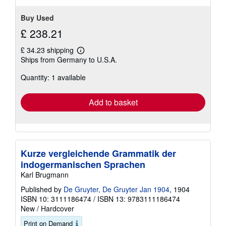
Buy Used
£ 238.21
£ 34.23 shipping
Learn
Ships from Germany to U.S.A.
more
about
Quantity: 1 available
shipping
rates
Add to basket
Kurze vergleichende Grammatik der
indogermanischen Sprachen
Karl Brugmann
Published by
De Gruyter, De Gruyter Jan 1904
, 1904
ISBN 10: 3111186474
/
ISBN 13: 9783111186474
New
/
Hardcover
Print on Demand