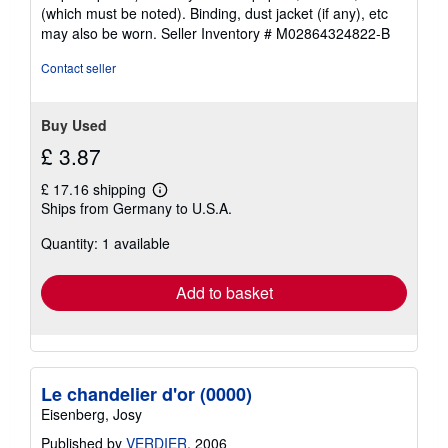
(which must be noted). Binding, dust jacket (if any), etc
may also be worn.
Seller Inventory # M02864324822-B
Contact seller
Buy Used
£ 3.87
£ 17.16 shipping
Learn
Ships from Germany to U.S.A.
more
about
Quantity: 1 available
shipping
rates
Add to basket
Le chandelier d'or (0000)
Eisenberg, Josy
Published by
VERDIER
, 2006