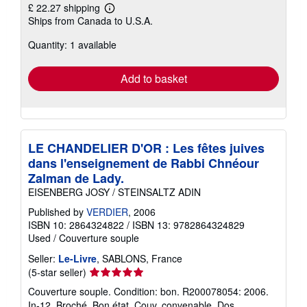
£ 22.27 shipping
Learn
Ships from Canada to U.S.A.
more
about
Quantity: 1 available
shipping
rates
Add to basket
LE CHANDELIER D'OR : Les fêtes juives
dans l'enseignement de Rabbi Chnéour
Zalman de Lady.
EISENBERG JOSY / STEINSALTZ ADIN
Published by
VERDIER
, 2006
ISBN 10: 2864324822
/
ISBN 13: 9782864324829
Used
/
Couverture souple
Seller:
Le-Livre
, SABLONS, France
Seller
(5-star seller)
rating
Couverture souple. Condition: bon. R200078054: 2006.
5
In-12. Broché. Bon état, Couv. convenable, Dos