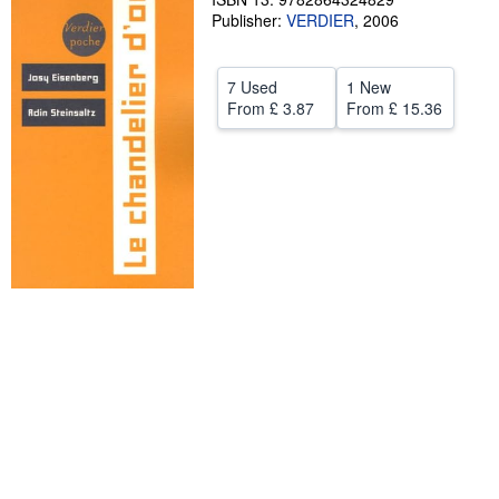
Publisher:
VERDIER
,
2006
Help
CLOSE
7 Used
1 New
From
£ 3.87
From
£ 15.36