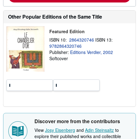
u
t
s
Other Popular Editions of the Same Title
h
i
p
Featured Edition
p
i
ISBN 10:
2864320746
ISBN 13:
n
g
9782864320746
r
Publisher:
Editions Verdier, 2002
a
Softcover
t
e
s
Discover more from the contributors
View
Josy Eisenberg
and
Adin Steinsaltz
to
explore their published works and collectible