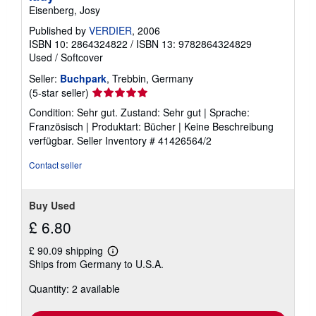
Eisenberg, Josy
Published by
VERDIER
, 2006
ISBN 10: 2864324822
/
ISBN 13: 9782864324829
Used
/
Softcover
Seller:
Buchpark
, Trebbin, Germany
Seller
(5-star seller)
rating
Condition: Sehr gut. Zustand: Sehr gut | Sprache:
5
Französisch | Produktart: Bücher | Keine Beschreibung
out
verfügbar.
Seller Inventory # 41426564/2
of
5
Contact seller
stars
Buy Used
£ 6.80
£ 90.09 shipping
Learn
Ships from Germany to U.S.A.
more
about
Quantity: 2 available
shipping
rates