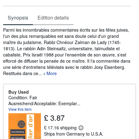
Synopsis
Edition details
Synopsis
Parmi les innombrables commentaires écrits sur les fêtes juives,
l'un des plus remarquables est sans doute celui d'un grand
maître du judaïsme, Rabbi Chnéour Zalman de Lady (1745-
1813). Le rabbin Adin Steinsaltz, universitaire, talmudiste et
cabaliste, Prix Israël 1988 pour l'ensemble de son œuvre, s'est
efforcé de diffuser la pensée de ce maître. Il l'a commentée dans
une série d'entretiens télévisés avec le rabbin Josy Eisenberg.
Restitués dans ce...
More
Buy Used
Condition: Fair
Ausreichend/Acceptable: Exemplar...
View this item
£ 3.87
£ 17.16 shipping
L
Ships from Germany to U.S.A.
e
a