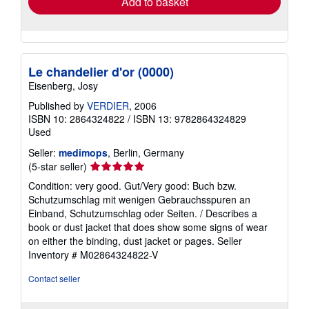
Add to basket
Le chandelier d'or (0000)
Eisenberg, Josy
Published by
VERDIER
, 2006
ISBN 10: 2864324822
/
ISBN 13: 9782864324829
Used
Seller:
medimops
, Berlin, Germany
Seller
(5-star seller)
rating
Condition: very good. Gut/Very good: Buch bzw.
5
Schutzumschlag mit wenigen Gebrauchsspuren an
out
Einband, Schutzumschlag oder Seiten. / Describes a
of
book or dust jacket that does show some signs of wear
5
on either the binding, dust jacket or pages.
Seller
stars
Inventory # M02864324822-V
Contact seller