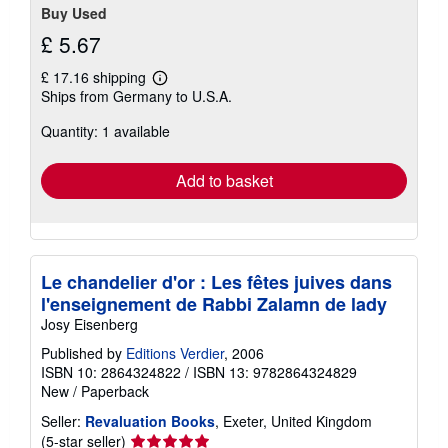
Buy Used
£ 5.67
£ 17.16 shipping
Learn
Ships from Germany to U.S.A.
more
about
Quantity: 1 available
shipping
rates
Add to basket
Le chandelier d'or : Les fêtes juives dans
l'enseignement de Rabbi Zalamn de lady
Josy Eisenberg
Published by
Editions Verdier
, 2006
ISBN 10: 2864324822
/
ISBN 13: 9782864324829
New
/
Paperback
Seller:
Revaluation Books
, Exeter, United Kingdom
Seller
(5-star seller)