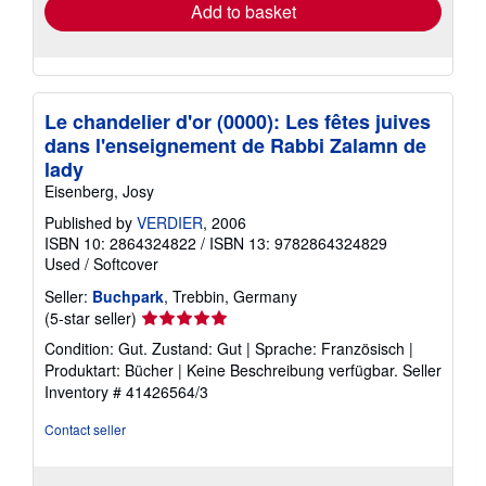
Add to basket
Le chandelier d'or (0000): Les fêtes juives
dans l'enseignement de Rabbi Zalamn de
lady
Eisenberg, Josy
Published by
VERDIER
, 2006
ISBN 10: 2864324822
/
ISBN 13: 9782864324829
Used
/
Softcover
Seller:
Buchpark
, Trebbin, Germany
Seller
(5-star seller)
rating
Condition: Gut. Zustand: Gut | Sprache: Französisch |
5
Produktart: Bücher | Keine Beschreibung verfügbar.
Seller
out
Inventory # 41426564/3
of
5
Contact seller
stars