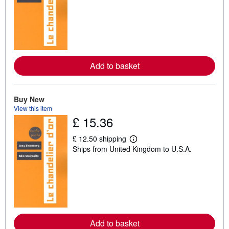
r
n
m
o
r
e
a
b
Add to basket
o
u
t
s
Buy New
h
i
View this item
p
£ 15.36
p
i
£ 12.50 shipping
n
L
g
Ships from United Kingdom to U.S.A.
e
r
a
a
r
t
n
e
m
s
o
r
e
a
b
Add to basket
o