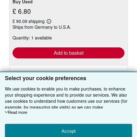
Buy Used
£ 6.80
£ 90.09 shipping
Learn
Ships from Germany to U.S.A.
more
about
Quantity: 1 available
shipping
rates
Add to basket
Select your cookie preferences
We use cookies to enable you to make purchases, to enhance
your shopping experience and to provide our services. We also
BACK TO TOP
use cookies to understand how customers use our services (for
example, by measuring site visits) so we can make
improvements. If you agree, we'll also use third-party cookies to
Read more
Shop With Us
show relevant content in ads and measure ad performance.
Choose "Decline" to reject, or "Customise" to learn more. You can
Sell With Us
Advanced Search
change your choices at any time by visiting
Accept
Cookie Preferences.