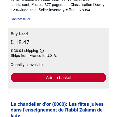
out
satisfaisant, Pliures. 377 pages. . . . Classification Dewey
of
: 296-Judaïsme.
Seller Inventory # R200078054
5
stars
Contact seller
Buy Used
£ 18.47
£ 36.04 shipping
Learn
Ships from France to U.S.A.
more
about
Quantity: 1 available
shipping
rates
Add to basket
Le chandelier d'or (0000): Les fêtes juives
dans l'enseignement de Rabbi Zalamn de
lady