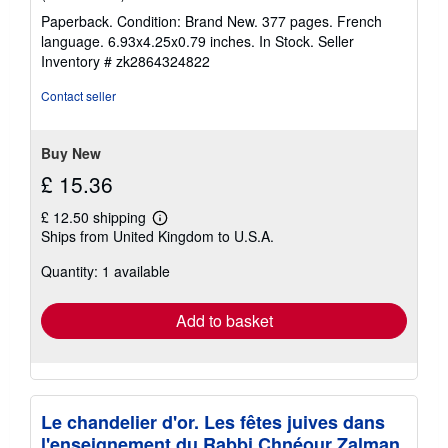
rating
Paperback. Condition: Brand New. 377 pages. French
5
language. 6.93x4.25x0.79 inches. In Stock.
Seller
out
Inventory # zk2864324822
of
5
Contact seller
stars
Buy New
£ 15.36
£ 12.50 shipping
Learn
Ships from United Kingdom to U.S.A.
more
about
Quantity: 1 available
shipping
rates
Add to basket
Le chandelier d'or. Les fêtes juives dans
l'enseignement du Rabbi Chnéour Zalman