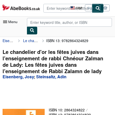
Skip to main content
AbeBooks.co.uk
GBP
Sign in
Site
shopping
preferences
Menu
Eisenberg, Josy
Le chandelier d'or les fêtes juives dans l'enseignement de rabbi Chnéour Zalman de Lady: Les fêtes juives dans l'enseignement de Rabbi Zalamn de lady
ISBN 13: 9782864324829
My Account
My Purchases
Le chandelier d'or les fêtes juives dans
l'enseignement de rabbi Chnéour Zalman
Advanced Search
de Lady: Les fêtes juives dans
Browse Collections
l'enseignement de Rabbi Zalamn de lady
Eisenberg, Josy
;
Steinsaltz, Adin
Rare Books
Art & Collectables
Textbooks
Sellers
ISBN 10: 2864324822
Start Selling
ISBN 13: 9782864324829