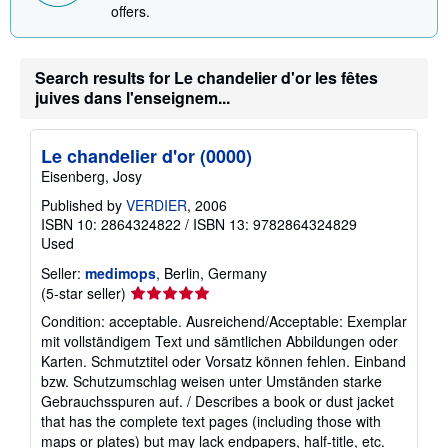
offers.
Search results for Le chandelier d'or les fêtes
juives dans l'enseignem...
Le chandelier d'or (0000)
Eisenberg, Josy
Published by
VERDIER
, 2006
ISBN 10: 2864324822
/
ISBN 13: 9782864324829
Used
Seller:
medimops
, Berlin, Germany
Seller
(5-star seller)
rating
Condition: acceptable. Ausreichend/Acceptable: Exemplar
5
mit vollständigem Text und sämtlichen Abbildungen oder
out
Karten. Schmutztitel oder Vorsatz können fehlen. Einband
of
bzw. Schutzumschlag weisen unter Umständen starke
5
Gebrauchsspuren auf. / Describes a book or dust jacket
stars
that has the complete text pages (including those with
maps or plates) but may lack endpapers, half-title, etc.