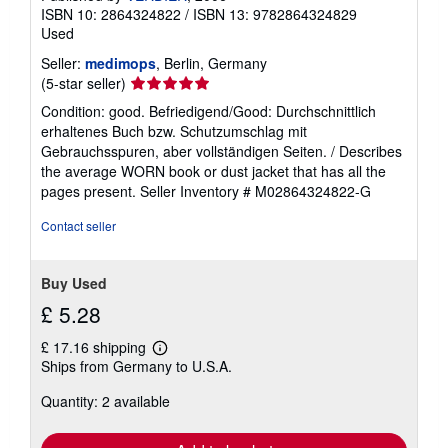
ISBN 10: 2864324822
/
ISBN 13: 9782864324829
Used
Seller:
medimops
, Berlin, Germany
Seller
(5-star seller)
rating
Condition: good. Befriedigend/Good: Durchschnittlich
5
erhaltenes Buch bzw. Schutzumschlag mit
out
Gebrauchsspuren, aber vollständigen Seiten. / Describes
of
the average WORN book or dust jacket that has all the
5
pages present.
Seller Inventory # M02864324822-G
stars
Contact seller
Buy Used
£ 5.28
£ 17.16 shipping
Learn
Ships from Germany to U.S.A.
more
about
Quantity: 2 available
shipping
rates