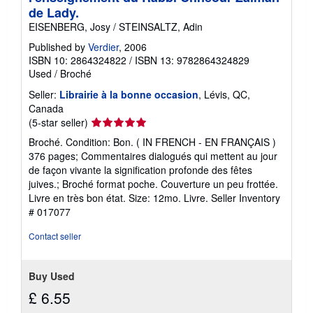
de Lady.
EISENBERG, Josy / STEINSALTZ, Adin
Published by
Verdier
, 2006
ISBN 10: 2864324822
/
ISBN 13: 9782864324829
Used
/
Broché
Seller:
Librairie à la bonne occasion
, Lévis, QC,
Canada
Seller
(5-star seller)
rating
Broché. Condition: Bon. ( IN FRENCH - EN FRANÇAIS )
5
376 pages; Commentaires dialogués qui mettent au jour
out
de façon vivante la signification profonde des fêtes
of
juives.; Broché format poche. Couverture un peu frottée.
5
Livre en très bon état. Size: 12mo. Livre.
Seller Inventory
stars
# 017077
Contact seller
Buy Used
£ 6.55