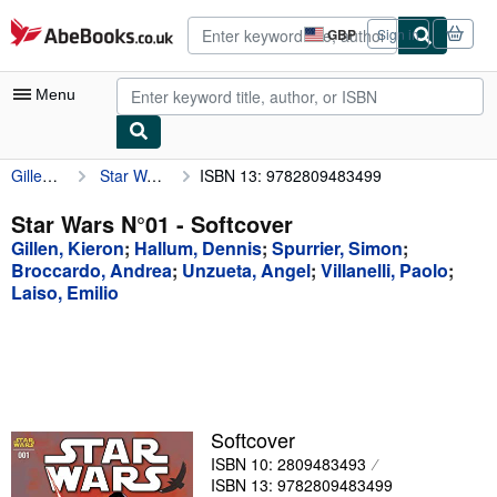
Skip to main content
AbeBooks.co.uk
GBP
Sign in
Site
shopping
preferences
Menu
Gillen, Kieron
Star Wars N°01
ISBN 13: 9782809483499
My Account
My Purchases
Star Wars N°01 - Softcover
Gillen, Kieron
;
Hallum, Dennis
;
Spurrier, Simon
;
Advanced Search
Broccardo, Andrea
;
Unzueta, Angel
;
Villanelli, Paolo
;
Laiso, Emilio
Browse Collections
Rare Books
Art & Collectables
Textbooks
Softcover
Sellers
ISBN 10: 2809483493
ISBN 13: 9782809483499
Start Selling