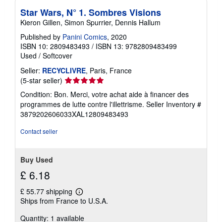
Star Wars, N° 1. Sombres Visions
Kieron Gillen, Simon Spurrier, Dennis Hallum
Published by
Panini Comics
, 2020
ISBN 10: 2809483493
/
ISBN 13: 9782809483499
Used
/
Softcover
Seller:
RECYCLIVRE
, Paris, France
Seller
(5-star seller)
rating
Condition: Bon. Merci, votre achat aide à financer des
5
programmes de lutte contre l'illettrisme.
Seller Inventory #
out
3879202606033XAL12809483493
of
5
Contact seller
stars
Buy Used
£ 6.18
£ 55.77 shipping
Learn
Ships from France to U.S.A.
more
about
Quantity: 1 available
shipping