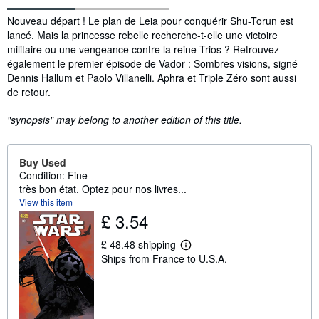
Synopsis
Nouveau départ ! Le plan de Leia pour conquérir Shu-Torun est
lancé. Mais la princesse rebelle recherche-t-elle une victoire
militaire ou une vengeance contre la reine Trios ? Retrouvez
également le premier épisode de Vador : Sombres visions, signé
Dennis Hallum et Paolo Villanelli. Aphra et Triple Zéro sont aussi
de retour.
"synopsis" may belong to another edition of this title.
Buy Used
Condition: Fine
très bon état. Optez pour nos livres...
View this item
£ 3.54
£ 48.48 shipping
L
Ships from France to U.S.A.
e
a
r
n
m
o