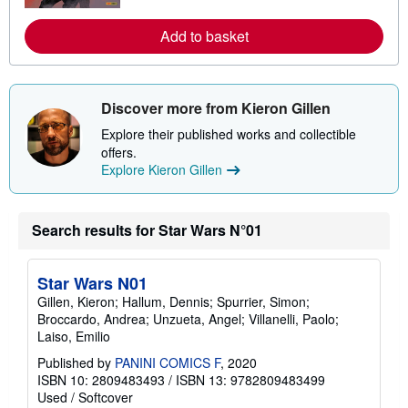
r
e
Add to basket
a
b
o
u
t
s
Discover more from Kieron Gillen
h
i
Explore their published works and collectible
p
offers.
p
Explore Kieron Gillen
i
n
g
r
a
Search results for Star Wars N°01
t
e
s
Star Wars N01
Gillen, Kieron; Hallum, Dennis; Spurrier, Simon;
Broccardo, Andrea; Unzueta, Angel; Villanelli, Paolo;
Laiso, Emilio
Published by
PANINI COMICS F
, 2020
ISBN 10: 2809483493
/
ISBN 13: 9782809483499
Used
/
Softcover