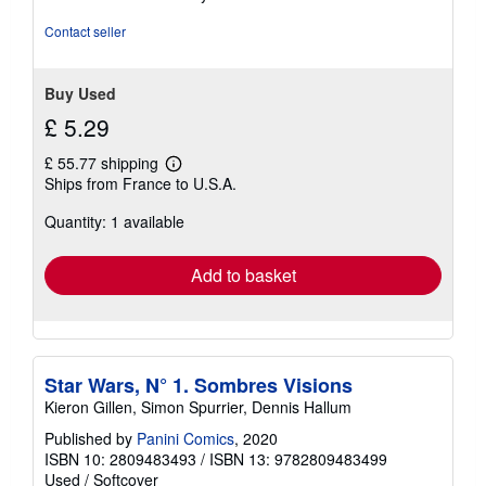
of
5
Contact seller
stars
Buy Used
£ 5.29
£ 55.77 shipping
Learn
Ships from France to U.S.A.
more
about
Quantity: 1 available
shipping
rates
Add to basket
Star Wars, N° 1. Sombres Visions
Kieron Gillen, Simon Spurrier, Dennis Hallum
Published by
Panini Comics
, 2020
ISBN 10: 2809483493
/
ISBN 13: 9782809483499
Used
/
Softcover