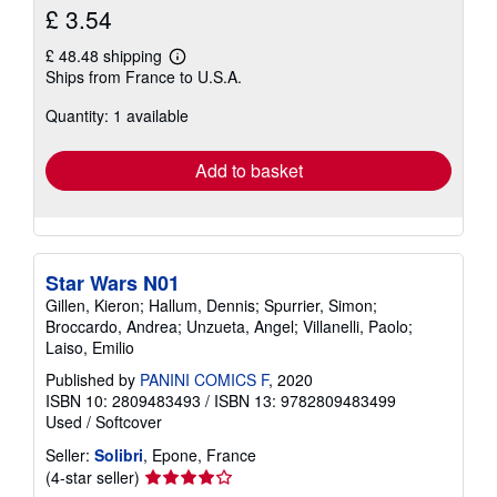
£ 3.54
£ 48.48 shipping
Learn
Ships from France to U.S.A.
more
about
Quantity: 1 available
shipping
rates
Add to basket
Star Wars N01
Gillen, Kieron; Hallum, Dennis; Spurrier, Simon;
Broccardo, Andrea; Unzueta, Angel; Villanelli, Paolo;
Laiso, Emilio
Published by
PANINI COMICS F
, 2020
ISBN 10: 2809483493
/
ISBN 13: 9782809483499
Used
/
Softcover
Seller:
Solibri
, Epone, France
Seller
(4-star seller)