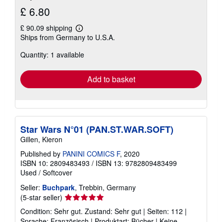
£ 6.80
£ 90.09 shipping
Learn
Ships from Germany to U.S.A.
more
about
Quantity: 1 available
shipping
rates
Add to basket
Star Wars N°01 (PAN.ST.WAR.SOFT)
Gillen, Kieron
Published by
PANINI COMICS F
, 2020
ISBN 10: 2809483493
/
ISBN 13: 9782809483499
Used
/
Softcover
Seller:
Buchpark
, Trebbin, Germany
Seller
(5-star seller)
rating
Condition: Sehr gut. Zustand: Sehr gut | Seiten: 112 |
5
Sprache: Französisch | Produktart: Bücher | Keine