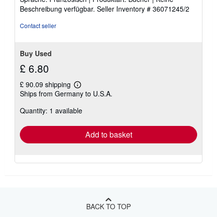
out
Beschreibung verfügbar.
Seller Inventory # 36071245/2
of
5
Contact seller
stars
Buy Used
£ 6.80
£ 90.09 shipping
Learn
Ships from Germany to U.S.A.
more
about
Quantity: 1 available
shipping
rates
Add to basket
BACK TO TOP