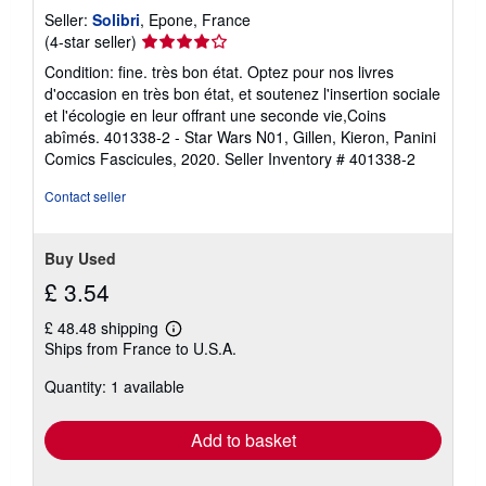
Seller:
Solibri
, Epone, France
Seller
(4-star seller)
rating
Condition: fine. très bon état. Optez pour nos livres
4
d'occasion en très bon état, et soutenez l'insertion sociale
out
et l'écologie en leur offrant une seconde vie,Coins
of
abîmés. 401338-2 - Star Wars N01, Gillen, Kieron, Panini
5
Comics Fascicules, 2020.
Seller Inventory # 401338-2
stars
Contact seller
Buy Used
£ 3.54
£ 48.48 shipping
Learn
Ships from France to U.S.A.
more
about
Quantity: 1 available
shipping
rates
Add to basket