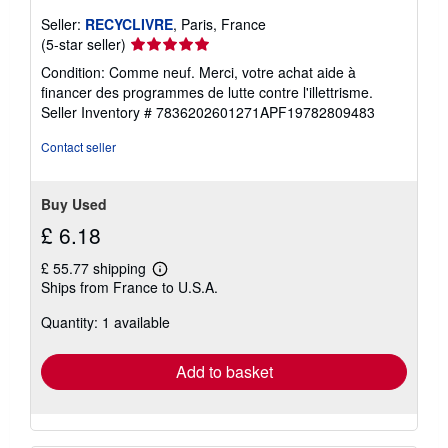
Seller:
RECYCLIVRE
, Paris, France
Seller
(5-star seller)
rating
Condition: Comme neuf. Merci, votre achat aide à
5
financer des programmes de lutte contre l'illettrisme.
out
Seller Inventory # 7836202601271APF19782809483
of
5
Contact seller
stars
Buy Used
£ 6.18
£ 55.77 shipping
Learn
Ships from France to U.S.A.
more
about
Quantity: 1 available
shipping
rates
Add to basket