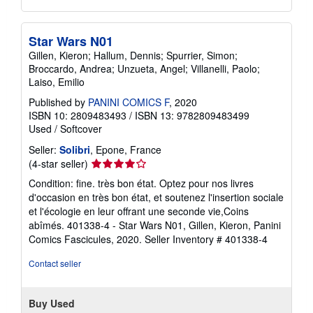
Star Wars N01
Gillen, Kieron; Hallum, Dennis; Spurrier, Simon;
Broccardo, Andrea; Unzueta, Angel; Villanelli, Paolo;
Laiso, Emilio
Published by
PANINI COMICS F
, 2020
ISBN 10: 2809483493
/
ISBN 13: 9782809483499
Used
/
Softcover
Seller:
Solibri
, Epone, France
Seller
(4-star seller)
rating
Condition: fine. très bon état. Optez pour nos livres
4
d'occasion en très bon état, et soutenez l'insertion sociale
out
et l'écologie en leur offrant une seconde vie,Coins
of
abîmés. 401338-4 - Star Wars N01, Gillen, Kieron, Panini
5
Comics Fascicules, 2020.
Seller Inventory # 401338-4
stars
Contact seller
Buy Used