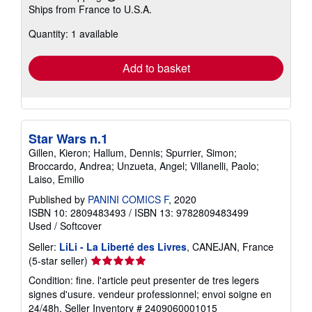
Learn
Ships from France to U.S.A.
more
about
Quantity: 1 available
shipping
rates
Add to basket
Star Wars n.1
Gillen, Kieron; Hallum, Dennis; Spurrier, Simon;
Broccardo, Andrea; Unzueta, Angel; Villanelli, Paolo;
Laiso, Emilio
Published by
PANINI COMICS F
, 2020
ISBN 10: 2809483493
/
ISBN 13: 9782809483499
Used
/
Softcover
Seller:
LiLi - La Liberté des Livres
, CANEJAN, France
Seller
(5-star seller)
rating
Condition: fine. l'article peut presenter de tres legers
5
signes d'usure. vendeur professionnel; envoi soigne en
out
24/48h.
Seller Inventory # 2409060001015