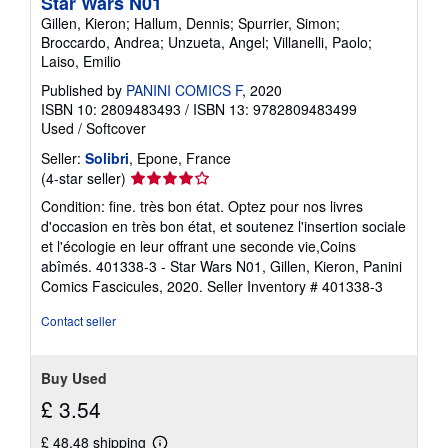
Star Wars N01
Gillen, Kieron; Hallum, Dennis; Spurrier, Simon;
Broccardo, Andrea; Unzueta, Angel; Villanelli, Paolo;
Laiso, Emilio
Published by
PANINI COMICS F
, 2020
ISBN 10: 2809483493
/
ISBN 13: 9782809483499
Used
/
Softcover
Seller:
Solibri
, Epone, France
Seller
(4-star seller)
rating
Condition: fine. très bon état. Optez pour nos livres
4
d'occasion en très bon état, et soutenez l'insertion sociale
out
et l'écologie en leur offrant une seconde vie,Coins
of
abîmés. 401338-3 - Star Wars N01, Gillen, Kieron, Panini
5
Comics Fascicules, 2020.
Seller Inventory # 401338-3
stars
Contact seller
Buy Used
£ 3.54
£ 48.48 shipping