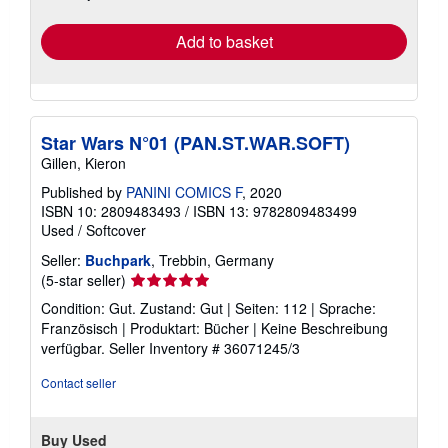
rates
Add to basket
Star Wars N°01 (PAN.ST.WAR.SOFT)
Gillen, Kieron
Published by
PANINI COMICS F
, 2020
ISBN 10: 2809483493
/
ISBN 13: 9782809483499
Used
/
Softcover
Seller:
Buchpark
, Trebbin, Germany
Seller
(5-star seller)
rating
Condition: Gut. Zustand: Gut | Seiten: 112 | Sprache:
5
Französisch | Produktart: Bücher | Keine Beschreibung
out
verfügbar.
Seller Inventory # 36071245/3
of
5
Contact seller
stars
Buy Used