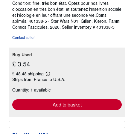
rating
Condition: fine. très bon état. Optez pour nos livres
4
d'occasion en très bon état, et soutenez l'insertion sociale
out
et l'écologie en leur offrant une seconde vie,Coins
of
abîmés. 401338-5 - Star Wars N01, Gillen, Kieron, Panini
5
Comics Fascicules, 2020.
Seller Inventory # 401338-5
stars
Contact seller
Buy Used
£ 3.54
£ 48.48 shipping
Learn
Ships from France to U.S.A.
more
about
Quantity: 1 available
shipping
rates
Add to basket