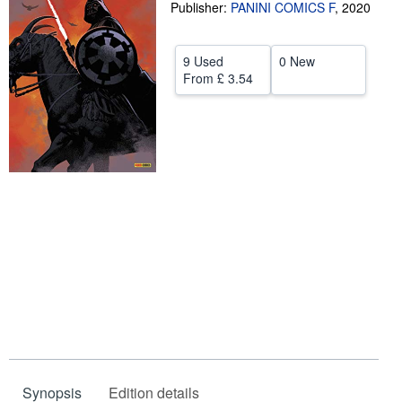
Publisher:
PANINI COMICS F
,
2020
Help
CLOSE
9 Used
0 New
From
£ 3.54
Synopsis
Edition details