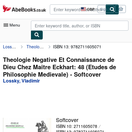
Skip to main content
AbeBooks.co.uk
GBP
Sign in
Site
shopping
preferences
Menu
Lossky, Vladimir
Theologie Negative Et Connaissance de Dieu Chez Maitre Eckhart: 48 (Etudes de Philosophie Medievale)
ISBN 13: 9782711605071
My Account
My Purchases
Theologie Negative Et Connaissance de
Dieu Chez Maitre Eckhart: 48 (Etudes de
Advanced Search
Philosophie Medievale) - Softcover
Browse Collections
Lossky, Vladimir
Rare Books
Art & Collectables
Textbooks
Softcover
Sellers
ISBN 10: 2711605078
Start Selling
ISBN 13: 9782711605071