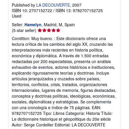
Published by
LA DECOUVERTE
, 2007
ISBN 10: 2707152722
/
ISBN 13: 9782707152725
Used
Seller:
Hamelyn
, Madrid, M, Spain
Seller
(5-star seller)
rating
Condition: Muy bueno. : Este diccionario ofrece una
5
lectura crítica de los cambios del siglo XX, cruzando las
out
interpretaciones más recientes en historia política,
of
económica y diplomática. A través de 1.500 entradas
5
redactadas por 200 especialistas, presenta un análisis
stars
exhaustivo de eventos, actores históricos e instituciones,
explicando rigurosamente teorías y doctrinas. Incluye
artículos jerarquizados y cruzados sobre países,
territorios, conflictos, crisis, tratados, organizaciones
internacionales, lugares de memoria, figuras destacadas,
conceptos y doctrinas políticas, ideológicas, económicas,
sociales, diplomáticas y estratégicas. Se complementa
con una cronología e índice de 75 páginas. EAN:
9782707152725 Tipo: Libros Categoría: Historia Título:
Le dictionnaire historique et géopolitique du 20e siècle
Autor: Serge Cordellier Editorial: LA DECOUVERTE