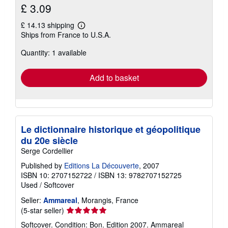
£ 3.09
£ 14.13 shipping
Learn
Ships from France to U.S.A.
more
about
Quantity: 1 available
shipping
rates
Add to basket
Le dictionnaire historique et géopolitique
du 20e siècle
Serge Cordellier
Published by
Editions La Découverte
, 2007
ISBN 10: 2707152722
/
ISBN 13: 9782707152725
Used
/
Softcover
Seller:
Ammareal
, Morangis, France
Seller
(5-star seller)
rating
Softcover. Condition: Bon. Edition 2007. Ammareal