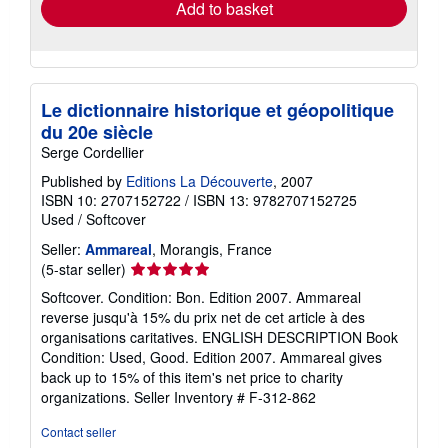
Add to basket
Le dictionnaire historique et géopolitique
du 20e siècle
Serge Cordellier
Published by
Editions La Découverte
, 2007
ISBN 10: 2707152722
/
ISBN 13: 9782707152725
Used
/
Softcover
Seller:
Ammareal
, Morangis, France
Seller
(5-star seller)
rating
Softcover. Condition: Bon. Edition 2007. Ammareal
5
reverse jusqu'à 15% du prix net de cet article à des
out
organisations caritatives. ENGLISH DESCRIPTION Book
of
Condition: Used, Good. Edition 2007. Ammareal gives
5
back up to 15% of this item's net price to charity
stars
organizations.
Seller Inventory # F-312-862
Contact seller