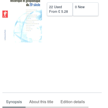
Help
22 Used
0 New
From
£ 5.28
CLOSE
Synopsis
About this title
Edition details