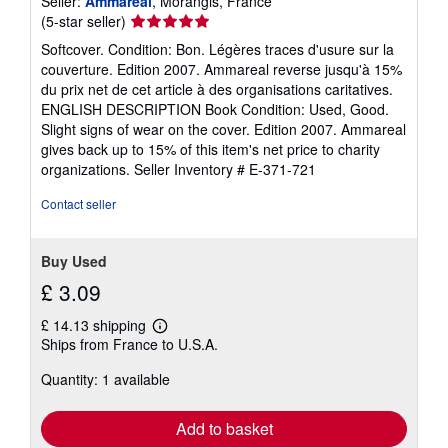
Seller:
Ammareal
, Morangis, France
Seller
(5-star seller)
rating
Softcover. Condition: Bon. Légères traces d'usure sur la
5
couverture. Edition 2007. Ammareal reverse jusqu'à 15%
out
du prix net de cet article à des organisations caritatives.
of
ENGLISH DESCRIPTION Book Condition: Used, Good.
5
Slight signs of wear on the cover. Edition 2007. Ammareal
stars
gives back up to 15% of this item's net price to charity
organizations.
Seller Inventory # E-371-721
Contact seller
Buy Used
£ 3.09
£ 14.13 shipping
Learn
Ships from France to U.S.A.
more
about
Quantity: 1 available
shipping
rates
Add to basket