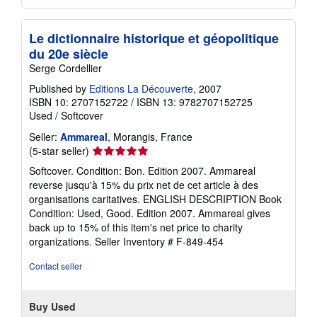
Le dictionnaire historique et géopolitique
du 20e siècle
Serge Cordellier
Published by
Editions La Découverte
, 2007
ISBN 10: 2707152722
/
ISBN 13: 9782707152725
Used
/
Softcover
Seller:
Ammareal
, Morangis, France
Seller
(5-star seller)
rating
Softcover. Condition: Bon. Edition 2007. Ammareal
5
reverse jusqu'à 15% du prix net de cet article à des
out
organisations caritatives. ENGLISH DESCRIPTION Book
of
Condition: Used, Good. Edition 2007. Ammareal gives
5
back up to 15% of this item's net price to charity
stars
organizations.
Seller Inventory # F-849-454
Contact seller
Buy Used