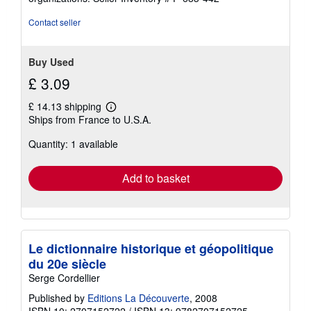
Contact seller
Buy Used
£ 3.09
£ 14.13 shipping
Learn
Ships from France to U.S.A.
more
about
Quantity: 1 available
shipping
rates
Add to basket
Le dictionnaire historique et géopolitique
du 20e siècle
Serge Cordellier
Published by
Editions La Découverte
, 2008
ISBN 10: 2707152722
/
ISBN 13: 9782707152725