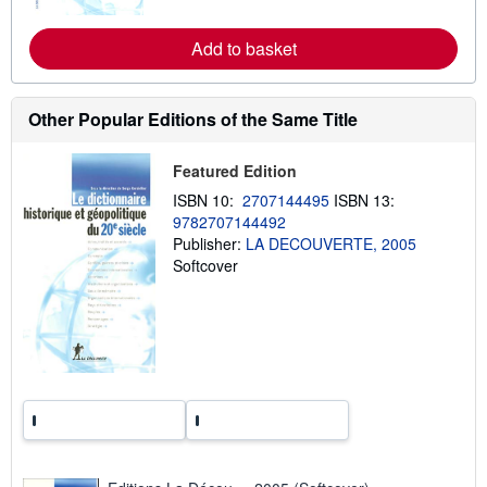
r
e
Add to basket
a
b
o
u
t
Other Popular Editions of the Same Title
s
h
i
Featured Edition
p
p
ISBN 10:
2707144495
ISBN 13:
i
9782707144492
n
Publisher:
LA DECOUVERTE, 2005
g
r
Softcover
a
t
e
s