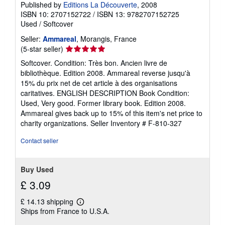
Published by
Editions La Découverte
, 2008
ISBN 10: 2707152722
/
ISBN 13: 9782707152725
Used
/
Softcover
Seller:
Ammareal
, Morangis, France
Seller
(5-star seller)
rating
Softcover. Condition: Très bon. Ancien livre de
5
bibliothèque. Edition 2008. Ammareal reverse jusqu'à
out
15% du prix net de cet article à des organisations
of
caritatives. ENGLISH DESCRIPTION Book Condition:
5
Used, Very good. Former library book. Edition 2008.
stars
Ammareal gives back up to 15% of this item's net price to
charity organizations.
Seller Inventory # F-810-327
Contact seller
Buy Used
£ 3.09
£ 14.13 shipping
Learn
Ships from France to U.S.A.
more
about