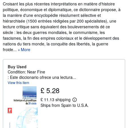
Synopsis
Croisant les plus récentes interprétations en matière d'histoire
politique, économique et diplomatique, ce dictionnaire propose, à
la manière d'une encyclopédie résolument sélective et
hiérarchisée (1500 entrées rédigées par 200 spécialistes), une
lecture critique sans équivalent des bouleversements dé ce
siècle : les deux guerres mondiales, le communisme, les
fascismes, la fin des empires coloniaux et le développement des
nations du tiers monde, la conquête des libertés, la guerre
froide...
More
Buy Used
Condition: Near Fine
: Este diccionario ofrece una lectura...
View this item
£ 5.28
£ 11.13 shipping
L
Ships from Spain to U.S.A.
e
a
r
n
m
o