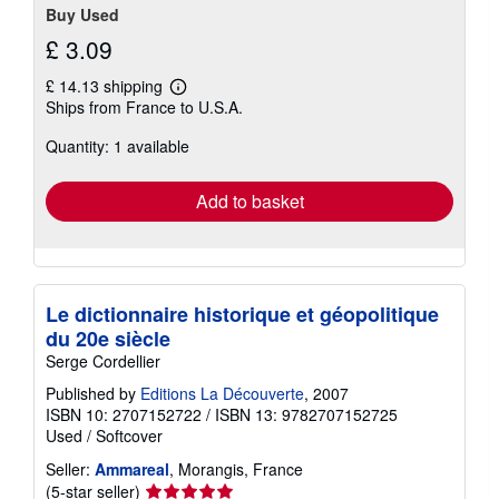
Buy Used
£ 3.09
£ 14.13 shipping
Learn
Ships from France to U.S.A.
more
about
Quantity: 1 available
shipping
rates
Add to basket
Le dictionnaire historique et géopolitique
du 20e siècle
Serge Cordellier
Published by
Editions La Découverte
, 2007
ISBN 10: 2707152722
/
ISBN 13: 9782707152725
Used
/
Softcover
Seller:
Ammareal
, Morangis, France
Seller
(5-star seller)