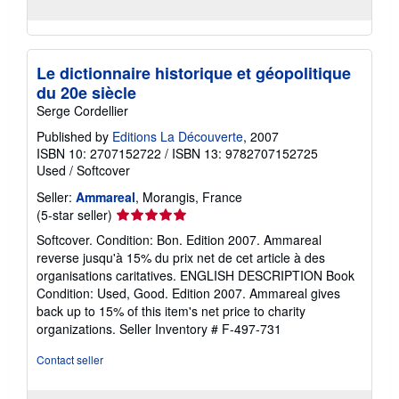
Le dictionnaire historique et géopolitique
du 20e siècle
Serge Cordellier
Published by
Editions La Découverte
, 2007
ISBN 10: 2707152722
/
ISBN 13: 9782707152725
Used
/
Softcover
Seller:
Ammareal
, Morangis, France
Seller
(5-star seller)
rating
Softcover. Condition: Bon. Edition 2007. Ammareal
5
reverse jusqu'à 15% du prix net de cet article à des
out
organisations caritatives. ENGLISH DESCRIPTION Book
of
Condition: Used, Good. Edition 2007. Ammareal gives
5
back up to 15% of this item's net price to charity
stars
organizations.
Seller Inventory # F-497-731
Contact seller