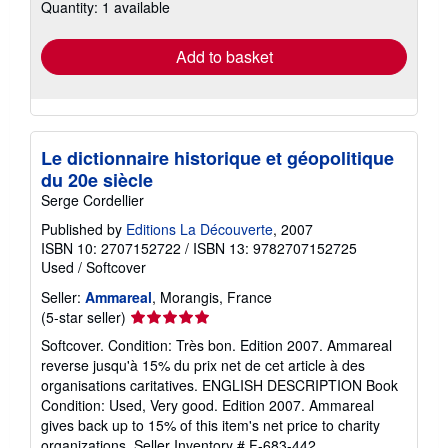
Quantity: 1 available
shipping
rates
Add to basket
Le dictionnaire historique et géopolitique
du 20e siècle
Serge Cordellier
Published by
Editions La Découverte
, 2007
ISBN 10: 2707152722
/
ISBN 13: 9782707152725
Used
/
Softcover
Seller:
Ammareal
, Morangis, France
Seller
(5-star seller)
rating
Softcover. Condition: Très bon. Edition 2007. Ammareal
5
reverse jusqu'à 15% du prix net de cet article à des
out
organisations caritatives. ENGLISH DESCRIPTION Book
of
Condition: Used, Very good. Edition 2007. Ammareal
5
gives back up to 15% of this item's net price to charity
stars
organizations.
Seller Inventory # F-683-442