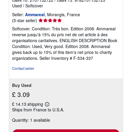
Used
/
Softcover
Seller:
Ammareal
, Morangis, France
Seller
(5-star seller)
rating
Softcover. Condition: Très bon. Edition 2008. Ammareal
5
reverse jusqu'à 15% du prix net de cet article à des
out
organisations caritatives. ENGLISH DESCRIPTION Book
of
Condition: Used, Very good. Edition 2008. Ammareal
5
gives back up to 15% of this item's net price to charity
stars
organizations.
Seller Inventory # F-534-337
Contact seller
Buy Used
£ 3.09
£ 14.13 shipping
Learn
Ships from France to U.S.A.
more
about
Quantity: 1 available
shipping
rates