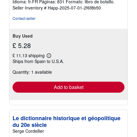
Idioma: fr-FR Páginas: 831 Formato: libro de bolsillo.
Seller Inventory # Happ-2025-07-01-2f6f8b50
Contact seller
Buy Used
£ 5.28
£ 11.13 shipping
Learn
Ships from Spain to U.S.A.
more
about
Quantity: 1 available
shipping
rates
Add to basket
Le dictionnaire historique et géopolitique
du 20e siècle
Serge Cordellier