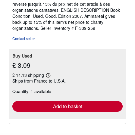
5
reverse jusqu'à 15% du prix net de cet article à des
out
organisations caritatives. ENGLISH DESCRIPTION Book
of
Condition: Used, Good. Edition 2007. Ammareal gives
5
back up to 15% of this item's net price to charity
stars
organizations.
Seller Inventory # F-339-259
Contact seller
Buy Used
£ 3.09
£ 14.13 shipping
Learn
Ships from France to U.S.A.
more
about
Quantity: 1 available
shipping
rates
Add to basket