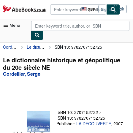
Skip to main content
AbeBooks.co.uk
GBP
Sign in
Site
shopping
preferences
Menu
Cordellier, Serge
Le dictionnaire historique et géopolitique du 20e siècle NE
ISBN 13: 9782707152725
My Account
My Purchases
Le dictionnaire historique et géopolitique
du 20e siècle NE
Advanced Search
Cordellier, Serge
Browse Collections
Rare Books
Art & Collectables
Textbooks
ISBN 10: 2707152722
ISBN 13: 9782707152725
Sellers
Publisher:
LA DECOUVERTE
,
2007
Start Selling