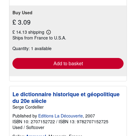
Buy Used
£ 3.09
£ 14.13 shipping
Learn
Ships from France to U.S.A.
more
about
Quantity: 1 available
shipping
rates
Add to basket
Le dictionnaire historique et géopolitique
du 20e siècle
Serge Cordellier
Published by
Editions La Découverte
, 2007
ISBN 10: 2707152722
/
ISBN 13: 9782707152725
Used
/
Softcover