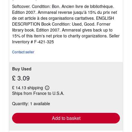
rating
Softcover. Condition: Bon. Ancien livre de bibliothèque.
5
Edition 2007. Ammareal reverse jusqu'à 15% du prix net
out
de cet article à des organisations caritatives. ENGLISH
of
DESCRIPTION Book Condition: Used, Good. Former
5
library book. Edition 2007. Ammareal gives back up to
stars
15% of this item's net price to charity organizations.
Seller
Inventory # F-421-325
Contact seller
Buy Used
£ 3.09
£ 14.13 shipping
Learn
Ships from France to U.S.A.
more
about
Quantity: 1 available
shipping
rates
Add to basket