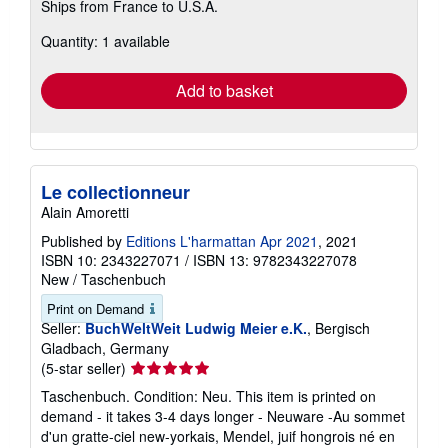
Ships from France to U.S.A.
more
about
Quantity: 1 available
shipping
rates
Add to basket
Le collectionneur
Alain Amoretti
Published by
Editions L'harmattan Apr 2021
, 2021
ISBN 10: 2343227071
/
ISBN 13: 9782343227078
New
/
Taschenbuch
Print on Demand
Seller:
BuchWeltWeit Ludwig Meier e.K.
, Bergisch
Gladbach, Germany
Seller
(5-star seller)
rating
Taschenbuch. Condition: Neu. This item is printed on
5
demand - it takes 3-4 days longer - Neuware -Au sommet
out
d'un gratte-ciel new-yorkais, Mendel, juif hongrois né en
of