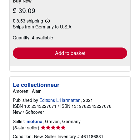
Buy New
£ 39.09
£ 8.53 shipping
Learn
Ships from Germany to U.S.A.
more
about
Quantity: 4 available
shipping
rates
Add to basket
Le collectionneur
Amoretti, Alain
Published by
Editions L'Harmattan
, 2021
ISBN 10: 2343227071
/
ISBN 13: 9782343227078
New
/
Softcover
Seller:
moluna
, Greven, Germany
Seller
(5-star seller)
rating
Condition: New.
Seller Inventory # 461186831
5