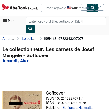
Skip to main content
AbeBooks.co.uk
GBP
Sign in
Site
shopping
preferences
Menu
Amoretti, Alain
Le collectionneur: Les carnets de Josef Mengele
ISBN 13: 9782343227078
My Account
My Purchases
Le collectionneur: Les carnets de Josef
Mengele - Softcover
Advanced Search
Amoretti, Alain
Browse Collections
Rare Books
Art & Collectables
Textbooks
Softcover
ISBN 10: 2343227071
Sellers
ISBN 13: 9782343227078
Start Selling
Publisher:
Editions L'Harmattan
,