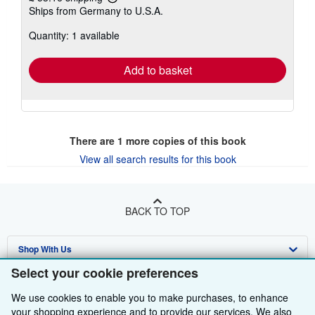
Learn
Ships from Germany to U.S.A.
more
about
Quantity: 1 available
shipping
rates
Add to basket
There are
1
more copies of this book
View all search results for this book
BACK TO TOP
Shop With Us
Select your cookie preferences
Sell With Us
Advanced Search
We use cookies to enable you to make purchases, to enhance
About Us
Browse Collections
Start Selling
your shopping experience and to provide our services. We also