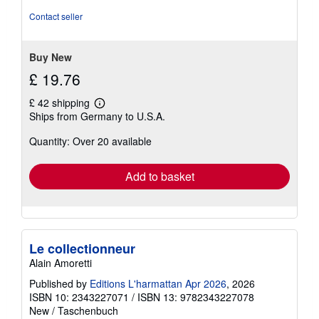
out
Contact seller
of
5
stars
Buy New
£ 19.76
£ 42 shipping
Learn
Ships from Germany to U.S.A.
more
about
Quantity: Over 20 available
shipping
rates
Add to basket
Le collectionneur
Alain Amoretti
Published by
Editions L'harmattan Apr 2026
, 2026
ISBN 10: 2343227071
/
ISBN 13: 9782343227078
New
/
Taschenbuch