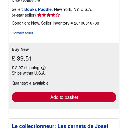
New
/
Softcover
Seller:
Books Puddle
, New York, NY, U.S.A.
Seller
(4-star seller)
rating
Condition: New.
Seller Inventory # 26406516768
4
out
Contact seller
of
5
stars
Buy New
£ 39.51
£ 2.97 shipping
Learn
Ships within U.S.A.
more
about
Quantity: 4 available
shipping
rates
Add to basket
Le collectionneur: Les carnets de Josef