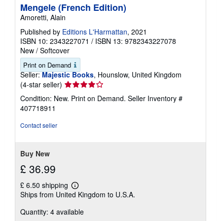
Mengele (French Edition)
Amoretti, Alain
Published by
Editions L'Harmattan
, 2021
ISBN 10: 2343227071
/
ISBN 13: 9782343227078
New
/
Softcover
Print on Demand
Seller:
Majestic Books
, Hounslow, United Kingdom
Seller
(4-star seller)
rating
Condition: New. Print on Demand.
Seller Inventory #
4
407718911
out
of
Contact seller
5
stars
Buy New
£ 36.99
£ 6.50 shipping
Learn
Ships from United Kingdom to U.S.A.
more
about
Quantity: 4 available
shipping
rates