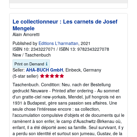
Le collectionneur : Les carnets de Josef
Mengele
Alain Amoretti
Published by
Editions L'harmattan
, 2021
ISBN 10: 2343227071
/
ISBN 13: 9782343227078
New
/
Taschenbuch
Print on Demand
Seller:
AHA-BUCH GmbH
, Einbeck, Germany
Seller
(5-star seller)
rating
Taschenbuch. Condition: Neu. nach der Bestellung
5
gedruckt Neuware - Printed after ordering - Au sommet
out
d'un gratte-ciel new-yorkais, Mendel, juif hongrois né en
of
1931 à Budapest, gère sans passion ses affaires. Une
5
seule chose l'intéresse encore : sa collection,
stars
l'accumulation compulsive d'objets et de documents qui le
ramènent à son enfer, le camp d'Auschwitz-Birkenau où,
enfant, il a été déporté avec sa famille. Seul survivant, il y
a perdu son identité et surtout son jumeau, Gustav, de la