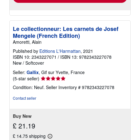
Le collectionneur: Les carnets de Josef
Mengele (French Edition)
Amoretti, Alain
Published by
Editions L'Harmattan
, 2021
ISBN 10: 2343227071
/
ISBN 13: 9782343227078
New
/
Softcover
Seller:
Gallix
, Gif sur Yvette, France
Seller
(5-star seller)
rating
Condition: Neuf.
Seller Inventory # 9782343227078
5
out
Contact seller
of
5
stars
Buy New
£ 21.19
£ 14.75 shipping
Learn