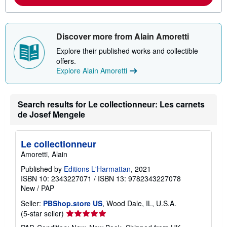
b
o
u
t
s
Discover more from Alain Amoretti
h
i
Explore their published works and collectible
p
offers.
p
Explore Alain Amoretti
i
n
g
r
a
Search results for Le collectionneur: Les carnets
t
de Josef Mengele
e
s
Le collectionneur
Amoretti, Alain
Published by
Editions L'Harmattan
, 2021
ISBN 10: 2343227071
/
ISBN 13: 9782343227078
New
/
PAP
Seller:
PBShop.store US
, Wood Dale, IL, U.S.A.
Seller
(5-star seller)
rating