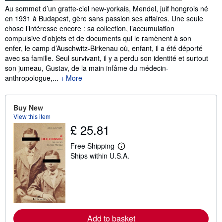
Synopsis
Au sommet d’un gratte-ciel new-yorkais, Mendel, juif hongrois né
en 1931 à Budapest, gère sans passion ses affaires. Une seule
chose l’intéresse encore : sa collection, l’accumulation
compulsive d’objets et de documents qui le ramènent à son
enfer, le camp d’Auschwitz-Birkenau où, enfant, il a été déporté
avec sa famille. Seul survivant, il y a perdu son identité et surtout
son jumeau, Gustav, de la main infâme du médecin-
anthropologue,...
More
Buy New
View this item
£ 25.81
Free Shipping
L
Ships within U.S.A.
e
a
r
n
m
o
r
e
a
Add to basket