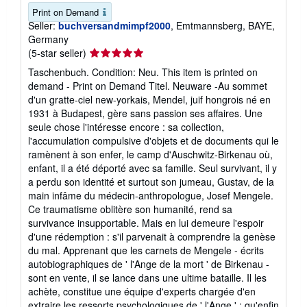
Print on Demand
Seller:
buchversandmimpf2000
, Emtmannsberg, BAYE,
Germany
Seller
(5-star seller)
rating
Taschenbuch. Condition: Neu. This item is printed on
5
demand - Print on Demand Titel. Neuware -Au sommet
out
d'un gratte-ciel new-yorkais, Mendel, juif hongrois né en
of
1931 à Budapest, gère sans passion ses affaires. Une
5
seule chose l'intéresse encore : sa collection,
stars
l'accumulation compulsive d'objets et de documents qui le
ramènent à son enfer, le camp d'Auschwitz-Birkenau où,
enfant, il a été déporté avec sa famille. Seul survivant, il y
a perdu son identité et surtout son jumeau, Gustav, de la
main infâme du médecin-anthropologue, Josef Mengele.
Ce traumatisme oblitère son humanité, rend sa
survivance insupportable. Mais en lui demeure l'espoir
d'une rédemption : s'il parvenait à comprendre la genèse
du mal. Apprenant que les carnets de Mengele - écrits
autobiographiques de ' l'Ange de la mort ' de Birkenau -
sont en vente, il se lance dans une ultime bataille. Il les
achète, constitue une équipe d'experts chargée d'en
extraire les ressorts psychologiques de ' l'Ange ' : qu'enfin