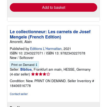
Add to basket
Le collectionneur: Les carnets de Josef
Mengele (French Edition)
Amoretti, Alain
Published by
Editions L'Harmattan
, 2021
ISBN 10: 2343227071
/
ISBN 13: 9782343227078
New
/
Softcover
Print on Demand
Seller:
Biblios
, Frankfurt am main, HESSE, Germany
Seller
(4-star seller)
rating
Condition: New. PRINT ON DEMAND.
Seller Inventory #
4
18406516778
out
of
Contact seller
5
stars