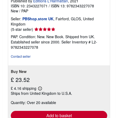
Published by
Editions L'Harmattan
, 2021
ISBN 10: 2343227071
/
ISBN 13: 9782343227078
New
/
PAP
Seller:
PBShop.store UK
, Fairford, GLOS, United
Kingdom
Seller
(5-star seller)
rating
PAP. Condition: New. New Book. Shipped from UK.
5
Established seller since 2000.
Seller Inventory # L2-
out
9782343227078
of
5
Contact seller
stars
Buy New
£ 23.52
£ 4.16 shipping
Learn
Ships from United Kingdom to U.S.A.
more
about
Quantity: Over 20 available
shipping
rates
Add to basket