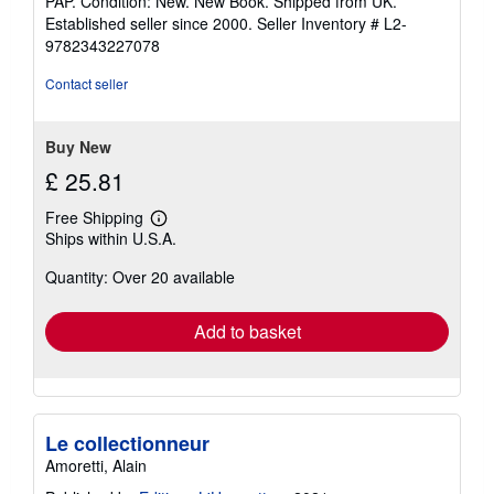
PAP. Condition: New. New Book. Shipped from UK.
5
Established seller since 2000.
Seller Inventory # L2-
out
9782343227078
of
5
Contact seller
stars
Buy New
£ 25.81
Free Shipping
Learn
Ships within U.S.A.
more
about
Quantity: Over 20 available
shipping
rates
Add to basket
Le collectionneur
Amoretti, Alain