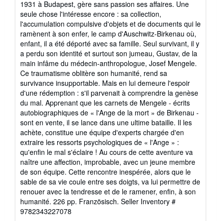
1931 à Budapest, gère sans passion ses affaires. Une
5
seule chose l'intéresse encore : sa collection,
stars
l'accumulation compulsive d'objets et de documents qui le
ramènent à son enfer, le camp d'Auschwitz-Birkenau où,
enfant, il a été déporté avec sa famille. Seul survivant, il y
a perdu son identité et surtout son jumeau, Gustav, de la
main infâme du médecin-anthropologue, Josef Mengele.
Ce traumatisme oblitère son humanité, rend sa
survivance insupportable. Mais en lui demeure l'espoir
d'une rédemption : s'il parvenait à comprendre la genèse
du mal. Apprenant que les carnets de Mengele - écrits
autobiographiques de « l'Ange de la mort » de Birkenau -
sont en vente, il se lance dans une ultime bataille. Il les
achète, constitue une équipe d'experts chargée d'en
extraire les ressorts psychologiques de « l'Ange » :
qu'enfin le mal s'éclaire ! Au cours de cette aventure va
naître une affection, improbable, avec un jeune membre
de son équipe. Cette rencontre inespérée, alors que le
sable de sa vie coule entre ses doigts, va lui permettre de
renouer avec la tendresse et de le ramener, enfin, à son
humanité. 226 pp. Französisch.
Seller Inventory #
9782343227078