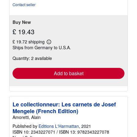
Contact seller
Buy New
£ 19.43
£ 19.72 shipping
Learn
Ships from Germany to U.S.A.
more
about
Quantity: 2 available
shipping
rates
Add to basket
Le collectionneur: Les carnets de Josef
Mengele (French Edition)
Amoretti, Alain
Published by
Editions L'Harmattan
, 2021
ISBN 10: 2343227071
/
ISBN 13: 9782343227078