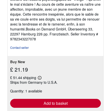
le mal s'éclaire ! Au cours de cette aventure va naître une
affection, improbable, avec un jeune membre de son
équipe. Cette rencontre inespérée, alors que le sable de
sa vie coule entre ses doigts, va lui permettre de renouer
avec la tendresse et de le ramener, enfin, à son
humanité.Books on Demand GmbH, Überseering 33,
22297 Hamburg 226 pp. Französisch.
Seller Inventory #
9782343227078
Contact seller
Buy New
£ 21.19
£ 51.44 shipping
Learn
Ships from Germany to U.S.A.
more
about
Quantity: 1 available
shipping
rates
Add to basket