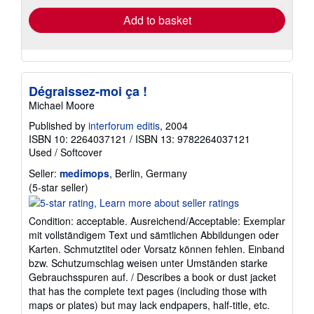
Add to basket
Dégraissez-moi ça !
Michael Moore
Published by
interforum editis
, 2004
ISBN 10: 2264037121
/
ISBN 13: 9782264037121
Used
/
Softcover
Seller:
medimops
, Berlin, Germany
Seller
(5-star seller)
rating
5
Condition: acceptable. Ausreichend/Acceptable: Exemplar
out
mit vollständigem Text und sämtlichen Abbildungen oder
of
Karten. Schmutztitel oder Vorsatz können fehlen. Einband
5
bzw. Schutzumschlag weisen unter Umständen starke
stars
Gebrauchsspuren auf. / Describes a book or dust jacket
that has the complete text pages (including those with
maps or plates) but may lack endpapers, half-title, etc.