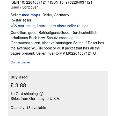
ISBN 10: 2264037121
/
ISBN 13: 9782264037121
Used
/
Softcover
Seller:
medimops
, Berlin, Germany
Seller
(5-star seller)
rating
5
Condition: good. Befriedigend/Good: Durchschnittlich
out
erhaltenes Buch bzw. Schutzumschlag mit
of
Gebrauchsspuren, aber vollständigen Seiten. / Describes
5
the average WORN book or dust jacket that has all the
stars
pages present.
Seller Inventory # M02264037121-G
Contact seller
Buy Used
£ 3.88
£ 17.14 shipping
Learn
Ships from Germany to U.S.A.
more
about
Quantity: 13 available
shipping
rates