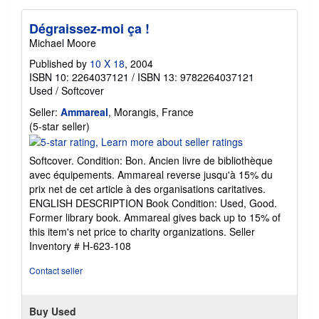
Dégraissez-moi ça !
Michael Moore
Published by
10 X 18
, 2004
ISBN 10: 2264037121
/
ISBN 13: 9782264037121
Used
/
Softcover
Seller:
Ammareal
, Morangis, France
Seller
(5-star seller)
rating
5
Softcover. Condition: Bon. Ancien livre de bibliothèque
out
avec équipements. Ammareal reverse jusqu'à 15% du
of
prix net de cet article à des organisations caritatives.
5
ENGLISH DESCRIPTION Book Condition: Used, Good.
stars
Former library book. Ammareal gives back up to 15% of
this item's net price to charity organizations.
Seller
Inventory # H-623-108
Contact seller
Buy Used