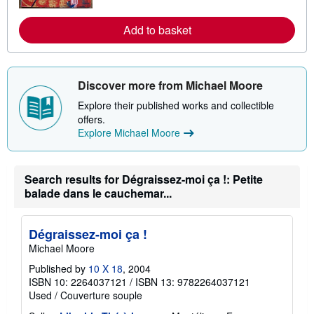
r
e
a
Add to basket
b
o
u
t
s
Discover more from Michael Moore
h
i
Explore their published works and collectible
p
offers.
p
i
Explore Michael Moore
n
g
r
a
Search results for Dégraissez-moi ça !: Petite
t
balade dans le cauchemar...
e
s
Dégraissez-moi ça !
Michael Moore
Published by
10 X 18
, 2004
ISBN 10: 2264037121
/
ISBN 13: 9782264037121
Used
/
Couverture souple