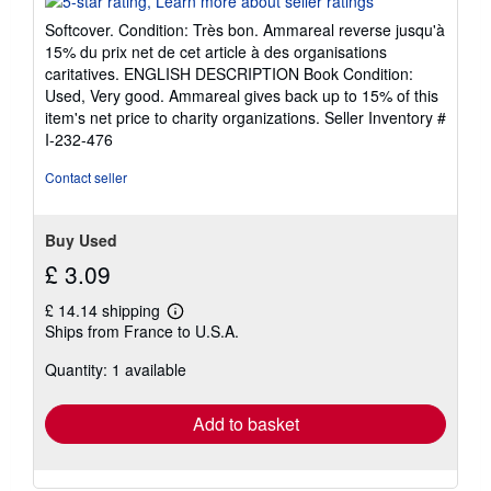
5
Softcover. Condition: Très bon. Ammareal reverse jusqu'à
out
15% du prix net de cet article à des organisations
of
caritatives. ENGLISH DESCRIPTION Book Condition:
5
Used, Very good. Ammareal gives back up to 15% of this
stars
item's net price to charity organizations.
Seller Inventory #
I-232-476
Contact seller
Buy Used
£ 3.09
£ 14.14 shipping
Learn
Ships from France to U.S.A.
more
about
Quantity: 1 available
shipping
rates
Add to basket