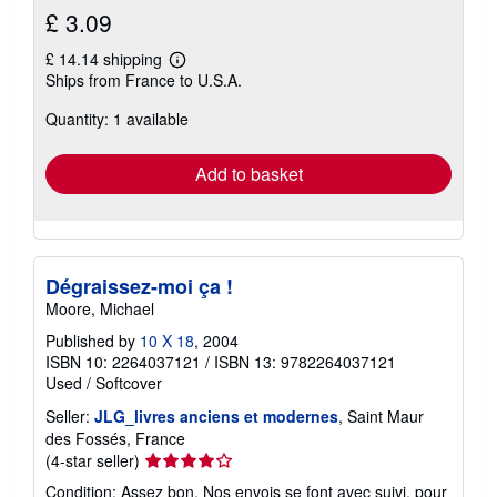
£ 3.09
£ 14.14 shipping
Learn
Ships from France to U.S.A.
more
about
Quantity: 1 available
shipping
rates
Add to basket
Dégraissez-moi ça !
Moore, Michael
Published by
10 X 18
, 2004
ISBN 10: 2264037121
/
ISBN 13: 9782264037121
Used
/
Softcover
Seller:
JLG_livres anciens et modernes
, Saint Maur
des Fossés, France
Seller
(4-star seller)
rating
Condition: Assez bon. Nos envois se font avec suivi, pour