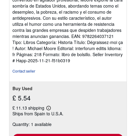
sombría de Estados Unidos, abordando temas como el
desempleo, la pobreza, el racismo y el consumo de
antidepresivos. Con su estilo característico, el autor
utiliza el humor como una herramienta de resistencia
contra las grandes empresas que despiden trabajadores
mientras anuncian ganancias. EAN: 9782264037121
Tipo: Libros Categoría: Historia Título: Dégraissez-moi ça
! Autor: Michael Moore Editorial: interforum editis Idioma:
fr Páginas: 218 Formato: libro de bolsillo.
Seller Inventory
# Happ-2025-11-21-f51b0319
Contact seller
Buy Used
£ 5.54
£ 11.13 shipping
Learn
Ships from Spain to U.S.A.
more
about
Quantity: 1 available
shipping
rates