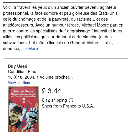
Synopsis
Voici, à travers les yeux d'un ancien ouvrier devenu agitateur
professionnel, la face sombre et peu glorieuse des États-Unis,
celle du chômage et de la pauvreté, du racisme... et des
antidépresseurs. Avec un humour féroce, Michael Moore part en
guerre contre les spécialistes du " dégraissage " intensif et leurs
alliés, les politiciens qui leur donnent carte blanche (et des
subventions). Lui-même licencié de General Motors, il râle,
dénonce,...
More
Buy Used
Condition: Fine
10 X 18, 2004. 1 volume broché(...
View this item
£ 3.44
£ 12 shipping
L
Ships from France to U.S.A.
e
a
r
n
m
o