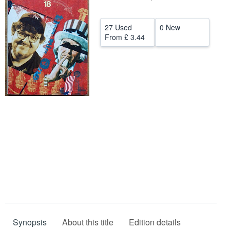
Help
27 Used
0 New
CLOSE
From
£ 3.44
Synopsis
About this title
Edition details