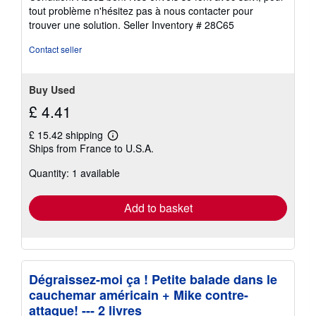
4
tout problème n'hésitez pas à nous contacter pour
out
trouver une solution.
Seller Inventory # 28C65
of
5
Contact seller
stars
Buy Used
£ 4.41
£ 15.42 shipping
Learn
Ships from France to U.S.A.
more
about
Quantity: 1 available
shipping
rates
Add to basket
Dégraissez-moi ça ! Petite balade dans le
cauchemar américain + Mike contre-
attaque! --- 2 livres