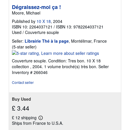
Dégraissez-moi ça !
Moore, Michael
Published by
10 X 18
, 2004
ISBN 10: 2264037121
/
ISBN 13: 9782264037121
Used
/
Couverture souple
Seller:
Librairie Thé à la page
, Montélimar, France
Seller
(5-star seller)
rating
5
Couverture souple. Condition: Tres bon. 10 X 18
out
collection , 2004. 1 volume broché(s) très bon.
Seller
of
Inventory # 266046
5
stars
Contact seller
Buy Used
£ 3.44
£ 12 shipping
Learn
Ships from France to U.S.A.
more
about