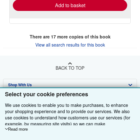
Add to basket
There are
17
more copies of this book
View all search results for this book
BACK TO TOP
Shop With Us
Select your cookie preferences
Sell With Us
Advanced Search
We use cookies to enable you to make purchases, to enhance
About Us
Browse Collections
Start Selling
your shopping experience and to provide our services. We also
use cookies to understand how customers use our services (for
Find Help
My Account
Join Our Affiliate Programme
About AbeBooks
example, by measuring site visits) so we can make
improvements. If you agree, we'll also use third-party cookies to
Read more
Other AbeBooks Companies
My Orders
Book Buyback
Media
Help
show relevant content in ads and measure ad performance.