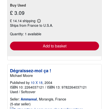
Buy Used
£ 3.09
£ 14.14 shipping
Learn
Ships from France to U.S.A.
more
about
Quantity: 1 available
shipping
rates
Add to basket
Dégraissez-moi ça !
Michael Moore
Published by
10 X 18
, 2004
ISBN 10: 2264037121
/
ISBN 13: 9782264037121
Used
/
Softcover
Seller:
Ammareal
, Morangis, France
Seller
(5-star seller)
rating