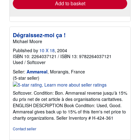
Add to basket
Dégraissez-moi ça !
Michael Moore
Published by
10 X 18
, 2004
ISBN 10: 2264037121
/
ISBN 13: 9782264037121
Used
/
Softcover
Seller:
Ammareal
, Morangis, France
Seller
(5-star seller)
rating
5
Softcover. Condition: Bon. Ammareal reverse jusqu'à 15%
out
du prix net de cet article à des organisations caritatives.
of
ENGLISH DESCRIPTION Book Condition: Used, Good.
5
Ammareal gives back up to 15% of this item's net price to
stars
charity organizations.
Seller Inventory # H-424-361
Contact seller