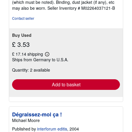
(which must be noted). Binding, dust jacket (if any), etc
may also be worn.
Seller Inventory # M02264037121-B
Contact seller
Buy Used
£ 3.53
£ 17.14 shipping
Learn
Ships from Germany to U.S.A.
more
about
Quantity: 2 available
shipping
rates
Add to basket
Dégraissez-moi ça !
Michael Moore
Published by
interforum editis
, 2004