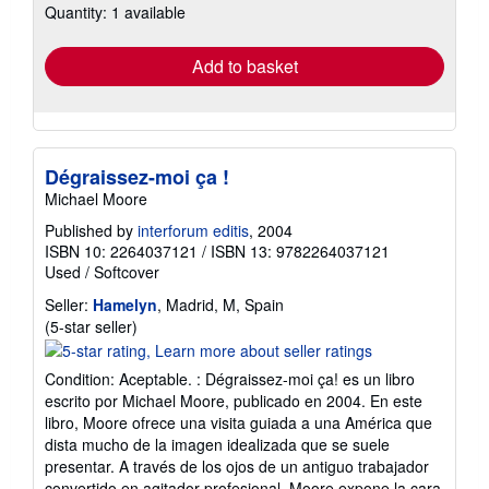
Quantity: 1 available
shipping
rates
Add to basket
Dégraissez-moi ça !
Michael Moore
Published by
interforum editis
, 2004
ISBN 10: 2264037121
/
ISBN 13: 9782264037121
Used
/
Softcover
Seller:
Hamelyn
, Madrid, M, Spain
Seller
(5-star seller)
rating
5
Condition: Aceptable. : Dégraissez-moi ça! es un libro
out
escrito por Michael Moore, publicado en 2004. En este
of
libro, Moore ofrece una visita guiada a una América que
5
dista mucho de la imagen idealizada que se suele
stars
presentar. A través de los ojos de un antiguo trabajador
convertido en agitador profesional, Moore expone la cara