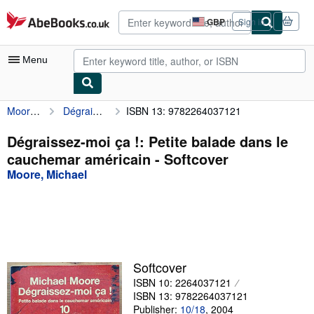
Skip to main content
AbeBooks.co.uk
GBP
Sign in
Site
shopping
preferences
Menu
Moore, Michael
Dégraissez-moi ça !: Petite balade dans le cauchemar américain
ISBN 13: 9782264037121
My Account
My Purchases
Dégraissez-moi ça !: Petite balade dans le
cauchemar américain - Softcover
Advanced Search
Moore, Michael
Browse Collections
Rare Books
Art & Collectables
Textbooks
Softcover
ISBN 10: 2264037121
Sellers
ISBN 13: 9782264037121
Start Selling
Publisher:
10/18
,
2004