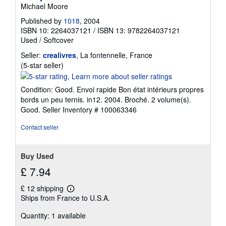
Michael Moore
Published by
1018
, 2004
ISBN 10: 2264037121
/
ISBN 13: 9782264037121
Used
/
Softcover
Seller:
crealivres
, La fontennelle, France
Seller
(5-star seller)
rating
5
Condition: Good. Envoi rapide Bon état intérieurs propres
out
bords un peu ternis. in12. 2004. Broché. 2 volume(s).
of
Good.
Seller Inventory # 100063346
5
stars
Contact seller
Buy Used
£ 7.94
£ 12 shipping
Learn
Ships from France to U.S.A.
more
about
Quantity: 1 available
shipping
rates