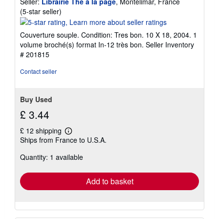
Seller:
Librairie Thé à la page
, Montélimar, France
Seller
(5-star seller)
rating
5
Couverture souple. Condition: Tres bon. 10 X 18, 2004. 1
out
volume broché(s) format In-12 très bon.
Seller Inventory
of
# 201815
5
stars
Contact seller
Buy Used
£ 3.44
£ 12 shipping
Learn
Ships from France to U.S.A.
more
about
Quantity: 1 available
shipping
rates
Add to basket