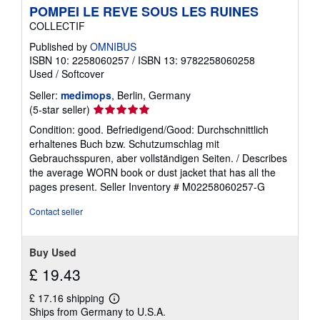
POMPEI LE REVE SOUS LES RUINES
COLLECTIF
Published by
OMNIBUS
ISBN 10: 2258060257
/
ISBN 13: 9782258060258
Used
/
Softcover
Seller:
medimops
, Berlin, Germany
Seller
(5-star seller)
rating
Condition: good. Befriedigend/Good: Durchschnittlich
5
erhaltenes Buch bzw. Schutzumschlag mit
out
Gebrauchsspuren, aber vollständigen Seiten. / Describes
of
the average WORN book or dust jacket that has all the
5
pages present.
Seller Inventory # M02258060257-G
stars
Contact seller
Buy Used
£ 19.43
£ 17.16 shipping
Learn
Ships from Germany to U.S.A.
more