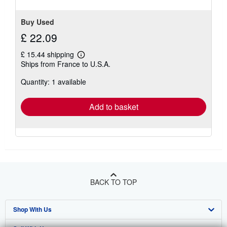
stars
Buy Used
£ 22.09
£ 15.44 shipping
Learn
Ships from France to U.S.A.
more
about
Quantity: 1 available
shipping
rates
Add to basket
BACK TO TOP
Shop With Us