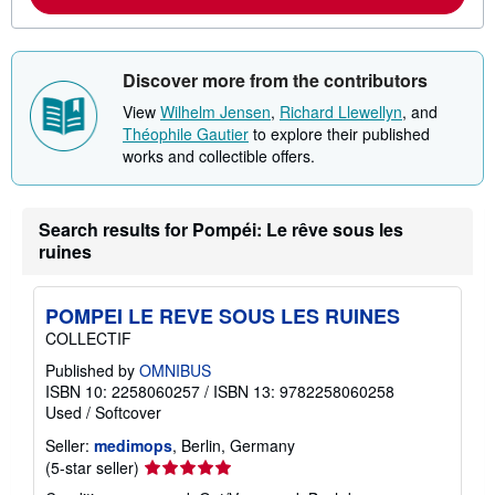
a
b
o
u
Discover more from the contributors
t
s
View
Wilhelm Jensen
,
Richard Llewellyn
, and
h
i
Théophile Gautier
to explore their published
p
works and collectible offers.
p
i
n
g
Search results for Pompéi: Le rêve sous les
r
a
ruines
t
e
s
POMPEI LE REVE SOUS LES RUINES
COLLECTIF
Published by
OMNIBUS
ISBN 10: 2258060257
/
ISBN 13: 9782258060258
Used
/
Softcover
Seller:
medimops
, Berlin, Germany
Seller
(5-star seller)
rating