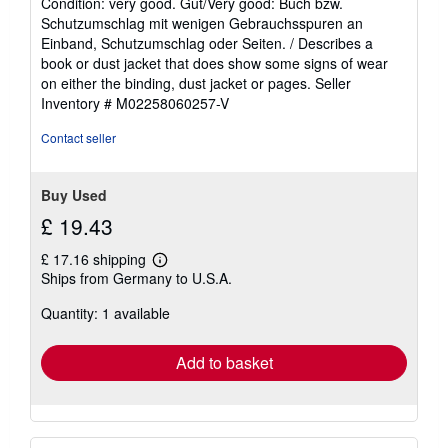
Condition: very good. Gut/Very good: Buch bzw.
5
Schutzumschlag mit wenigen Gebrauchsspuren an
out
Einband, Schutzumschlag oder Seiten. / Describes a
of
book or dust jacket that does show some signs of wear
5
on either the binding, dust jacket or pages.
Seller
stars
Inventory # M02258060257-V
Contact seller
Buy Used
£ 19.43
£ 17.16 shipping
Learn
Ships from Germany to U.S.A.
more
about
Quantity: 1 available
shipping
rates
Add to basket