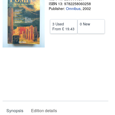
ISBN 13: 9782258060258
Help
Publisher:
Omnibus
,
2002
CLOSE
3 Used
0 New
From
£ 19.43
Synopsis
Edition details