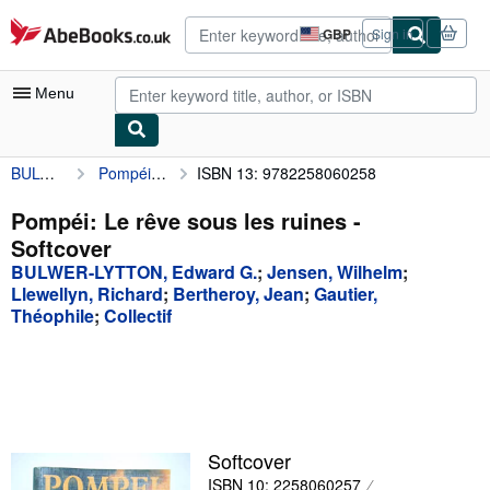
Skip to main content
AbeBooks.co.uk
GBP
Sign in
Site
shopping
preferences
Menu
BULWER-LYTTON, Edward G.
Pompéi: Le rêve sous les ruines
ISBN 13: 9782258060258
My Account
My Purchases
Pompéi: Le rêve sous les ruines -
Softcover
Advanced Search
BULWER-LYTTON, Edward G.
;
Jensen, Wilhelm
;
Browse Collections
Llewellyn, Richard
;
Bertheroy, Jean
;
Gautier,
Théophile
;
Collectif
Rare Books
Art & Collectables
Textbooks
Sellers
Softcover
Start Selling
ISBN 10: 2258060257