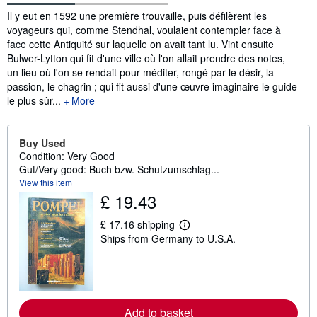
Synopsis
Il y eut en 1592 une première trouvaille, puis défilèrent les
voyageurs qui, comme Stendhal, voulaient contempler face à
face cette Antiquité sur laquelle on avait tant lu. Vint ensuite
Bulwer-Lytton qui fit d'une ville où l'on allait prendre des notes,
un lieu où l'on se rendait pour méditer, rongé par le désir, la
passion, le chagrin ; qui fit aussi d'une œuvre imaginaire le guide
le plus sûr...
More
Buy Used
Condition: Very Good
Gut/Very good: Buch bzw. Schutzumschlag...
View this item
£ 19.43
£ 17.16 shipping
L
Ships from Germany to U.S.A.
e
a
r
n
m
o
r
Add to basket
e