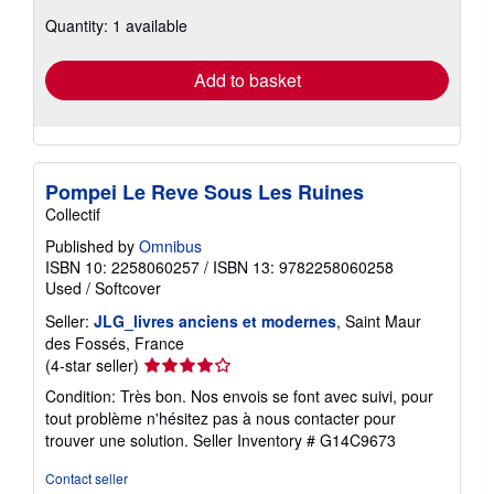
about
Quantity: 1 available
shipping
rates
Add to basket
Pompei Le Reve Sous Les Ruines
Collectif
Published by
Omnibus
ISBN 10: 2258060257
/
ISBN 13: 9782258060258
Used
/
Softcover
Seller:
JLG_livres anciens et modernes
, Saint Maur
des Fossés, France
Seller
(4-star seller)
rating
Condition: Très bon. Nos envois se font avec suivi, pour
4
tout problème n'hésitez pas à nous contacter pour
out
trouver une solution.
Seller Inventory # G14C9673
of
5
Contact seller