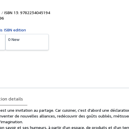
ISBN 13: 9782234045194
96
is ISBN edition
0 New
tion details
est une invitation au partage. Car cuisiner, c'est d'abord une déclaratio
nventer de nouvelles alliances, redécouvrir des goûts oubliés, métisser 
'imagination.
on savoir et ses humeurs, à partir d'un espace, de produits et d'un te