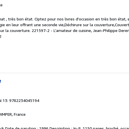
ce
at , très bon état. Optez pour nos livres d'occasion en très bon état,
logie en leur offrant une seconde vie,Déchirure sur la couverture,Couver
ur la couverture. 221597-2 - L'amateur de cuisine, Jean-Philippe Deren
2
e
N 13: 9782234045194
UIMPER, France
ock Date de parution : 1996 Description : In-8, 1150 pages, broché, occa