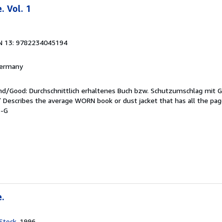
. Vol. 1
N 13: 9782234045194
 Germany
end/Good: Durchschnittlich erhaltenes Buch bzw. Schutzumschlag mit 
 / Describes the average WORN book or dust jacket that has all the pa
3-G
e.
 Stock
, 1996