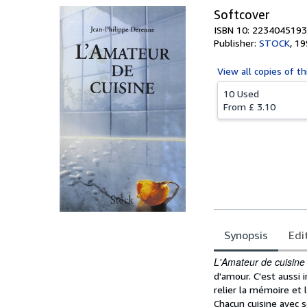
Softcover
ISBN 10: 2234045193
Publisher:
STOCK
,
19
View all
copies of th
10 Used
From
£ 3.10
Synopsis
Edi
Synopsis
L'Amateur de cuisine
d'amour. C'est aussi i
relier la mémoire et l
Chacun cuisine avec s