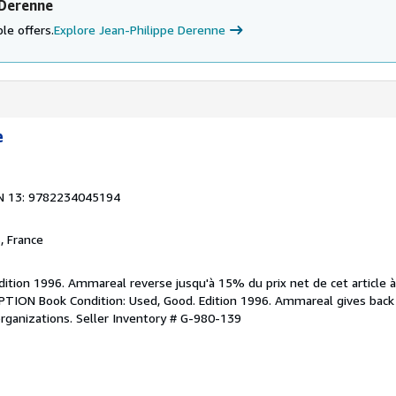
 Derenne
le offers.
Explore Jean-Philippe Derenne
e
N 13: 9782234045194
, France
Edition 1996. Ammareal reverse jusqu'à 15% du prix net de cet article 
IPTION Book Condition: Used, Good. Edition 1996. Ammareal gives back
organizations.
Seller Inventory # G-980-139