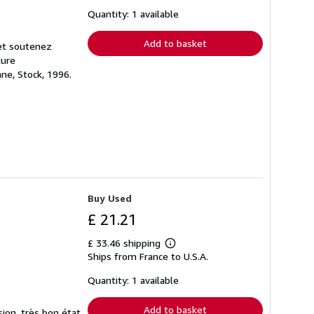
about
shipping
Quantity: 1 available
rates
Add to basket
 et soutenez
ture
ne, Stock, 1996.
Buy Used
£ 21.21
£ 33.46 shipping
Learn
Ships from France to U.S.A.
more
about
shipping
Quantity: 1 available
rates
Add to basket
sion, très bon état.