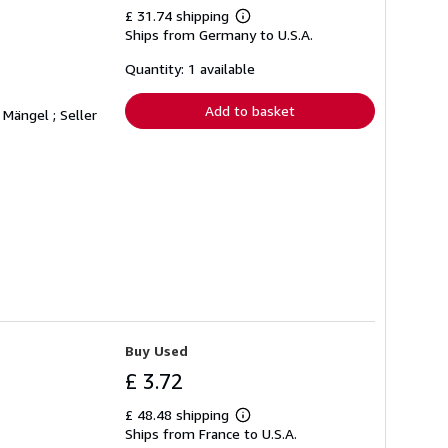
£ 31.74 shipping
Learn
Ships from Germany to U.S.A.
more
about
shipping
Quantity: 1 available
rates
Add to basket
e Mängel ;
Seller
Buy Used
£ 3.72
£ 48.48 shipping
Learn
Ships from France to U.S.A.
more