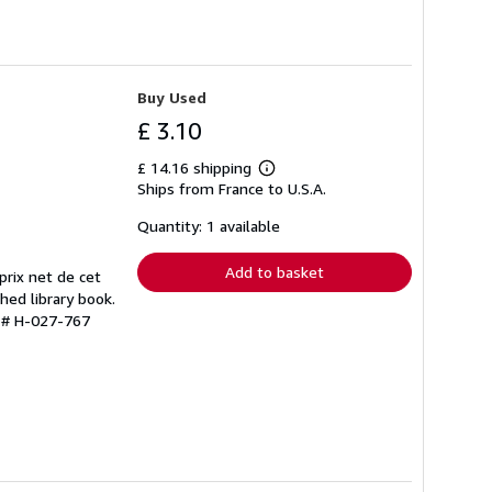
Buy Used
£ 3.10
£ 14.16 shipping
Learn
Ships from France to U.S.A.
more
about
shipping
Quantity: 1 available
rates
Add to basket
prix net de cet
hed library book.
y # H-027-767