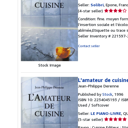
Seller:
Solibri
, Epone, Fran
Seller
(4-star seller)
rating
Condition: fine. moyen form
4
l'insertion sociale et l'éco
out
abîmée,Etiquette ou trace s
of
Seller Inventory # 221597-
5
stars
Contact seller
Stock Image
L'amateur de cuisin
Jean-Philippe Derenne
Published by
Stock
, 1996
ISBN 10: 2234045193
/
ISB
Used
/
Softcover
Seller:
LE PIANO-LIVRE
, Q
Seller
(5-star seller)
rating
Rayon : Cuisine Editeur : St