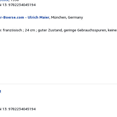
N 13: 9782234045194
r-Boerse.com - Ulrich Maier
, München, Germany
he: französisch ; 24 cm ; guter Zustand, geringe Gebrauchsspuren, kein
e
N 13: 9782234045194