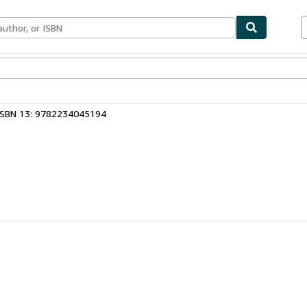
ables
Textbooks
Sellers
Start Selling
ISBN 13: 9782234045194