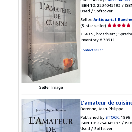
ISBN 10: 2234045193
/
ISB
Used
/
Softcover
Seller:
Antiquariat Bueche
Seller
(5-star seller)
rating
1149 S., broschiert ; Sprac
5
Inventory # 38311
out
of
Contact seller
5
stars
Seller Image
L'amateur de cuisin
Derenne, Jean-Philippe
Published by
STOCK
, 1996
ISBN 10: 2234045193
/
ISB
Used
/
Softcover