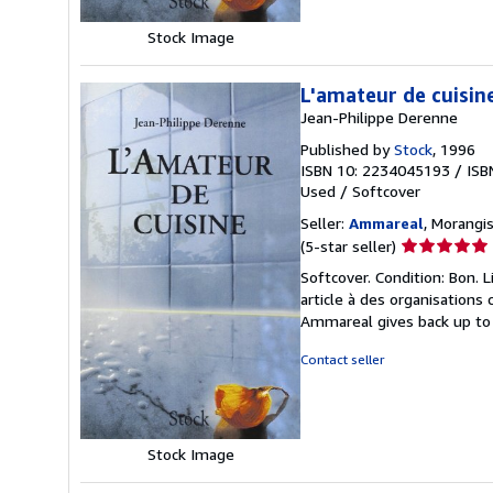
Stock Image
L'amateur de cuisin
Jean-Philippe Derenne
Published by
Stock
, 1996
ISBN 10: 2234045193
/
ISB
Used
/
Softcover
Seller:
Ammareal
, Morangis
Seller
(5-star seller)
rating
Softcover. Condition: Bon. 
5
article à des organisations
out
Ammareal gives back up to 1
of
5
Contact seller
stars
Stock Image