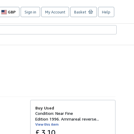
GBP
Sign in
My Account
Basket
Help
Site
shopping
preferences
Buy Used
Condition: Near Fine
Edition 1996. Ammareal reverse...
View this item
£ 3.10