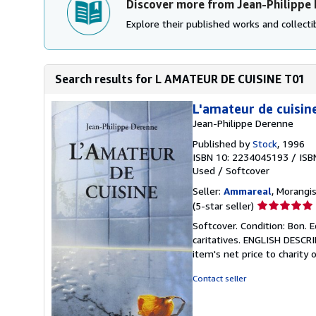
Discover more from Jean-Philippe
Explore their published works and collectib
Search results for L AMATEUR DE CUISINE T01
L'amateur de cuisin
Jean-Philippe Derenne
Published by
Stock
, 1996
ISBN 10: 2234045193
/
ISB
Used
/
Softcover
Seller:
Ammareal
, Morangis
Seller
(5-star seller)
rating
Softcover. Condition: Bon. 
5
caritatives. ENGLISH DESCR
out
item's net price to charity 
of
5
Contact seller
stars