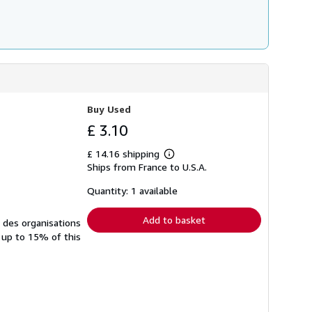
Buy Used
£ 3.10
£ 14.16 shipping
Learn
Ships from France to U.S.A.
more
about
shipping
Quantity: 1 available
rates
Add to basket
à des organisations
 up to 15% of this