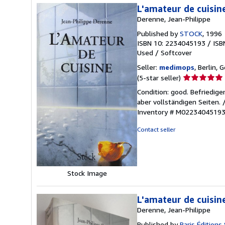
L'amateur de cuisine
Derenne, Jean-Philippe
Published by
STOCK
, 1996
ISBN 10: 2234045193
/
ISB
Used
/
Softcover
Seller:
medimops
, Berlin,
Seller
(5-star seller)
rating
Condition: good. Befriedig
5
aber vollständigen Seiten.
out
Inventory # M0223404519
of
5
Contact seller
stars
Stock Image
L'amateur de cuisin
Derenne, Jean-Philippe
Published by
Paris Éditions