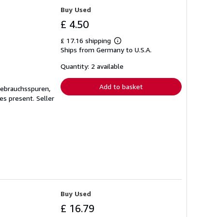
Buy Used
£ 4.50
£ 17.16 shipping
Learn
Ships from Germany to U.S.A.
more
about
shipping
Quantity: 2 available
rates
Add to basket
Gebrauchsspuren,
ges present.
Seller
Buy Used
£ 16.79