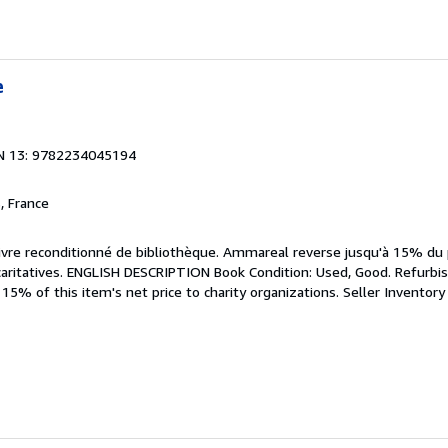
e
N 13: 9782234045194
, France
Livre reconditionné de bibliothèque. Ammareal reverse jusqu'à 15% du 
 caritatives. ENGLISH DESCRIPTION Book Condition: Used, Good. Refurbis
5% of this item's net price to charity organizations.
Seller Inventor