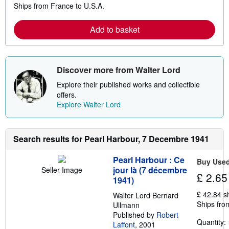
Ships from France to U.S.A.
e
a
r
Add to basket
n
m
o
r
e
Discover more from Walter Lord
a
b
Explore their published works and collectible
o
u
offers.
t
Explore Walter Lord
s
h
i
p
Search results for Pearl Harbour, 7 Decembre 1941
p
i
n
Pearl Harbour : Ce
g
Buy Use
r
jour là (7 décembre
Seller Image
£ 2.65
a
1941)
t
e
£ 42.84 s
Walter Lord Bernard
s
Ships fro
Ullmann
Published by
Robert
Quantity: 
Laffont
, 2001