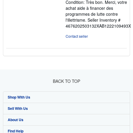
Condition: Très bon. Merci, votre
of
achat aide à financer des
5
programmes de lutte contre
stars
l'illettrisme.
Seller Inventory #
4676202503132XAB1222109493X
Contact seller
BACK TO TOP
Shop With Us
Sell With Us
Advanced Search
About Us
Browse Collections
Start Selling
Find Help
My Account
Join Our Affiliate Programme
About AbeBooks