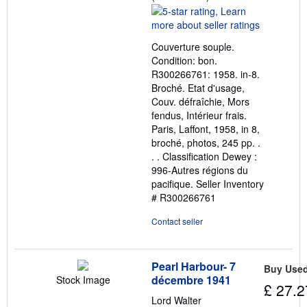
rating
5
out
Couverture souple.
of
Condition: bon.
5
R300266761: 1958. in-8.
stars
Broché. Etat d'usage,
Couv. défraîchie, Mors
fendus, Intérieur frais.
Paris, Laffont, 1958, in 8,
broché, photos, 245 pp. .
. . Classification Dewey :
996-Autres régions du
pacifique.
Seller Inventory
# R300266761
Contact seller
Pearl Harbour- 7
Buy Use
décembre 1941
Stock Image
£ 27.2
Lord Walter