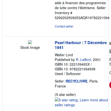
aide à financer des programmes
5
de lutte contre l'illettrisme.
Seller
stars
Inventory #
5292202509253AQK19782221094
Contact seller
Pearl Harbour : 7 Décembre
1941
Stock Image
Walter Lord
£
Published by
R. Laffont
, 2001
S
ISBN 10: 222109493X
/
ISBN 13: 9782221094938
Q
Used
/
Softcover
Seller:
RECYCLIVRE
, Paris,
France
Seller
(5-star seller)
rating
5
out