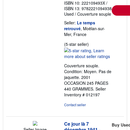
ISBN 10: 222109493X
/
ISBN 13: 9782221094938
Used
/
Couverture souple
Seller:
Le temps
retrouvé
, Moëlan-sur-
Mer, France
Seller
(5-star seller)
rating
5
out
Couverture souple.
of
Condition: Moyen. Pas de
5
jaquette. 2001
stars
OCCASION 245 PAGES
440 GRAMMES.
Seller
Inventory # 012197
Contact seller
Ce jour là 7
Buy Use
décembre 1941 -
Seller Image