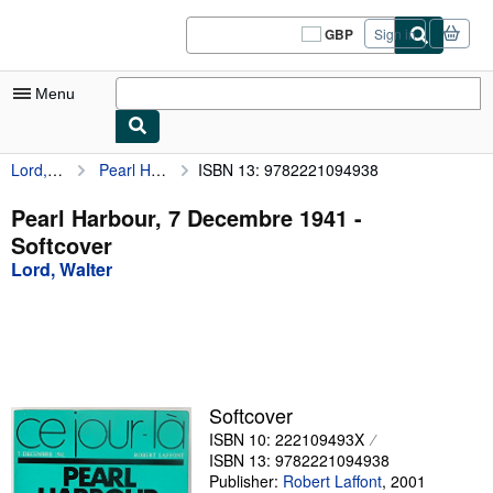
Skip to main content
AbeBooks.co.uk
GBP
Sign in
Site
shopping
preferences
Menu
Lord, Walter
Pearl Harbour, 7 Decembre 1941
ISBN 13: 9782221094938
My Account
My Purchases
Pearl Harbour, 7 Decembre 1941 -
Softcover
Sign Off
Lord, Walter
Advanced Search
Browse Collections
Rare Books
Art & Collectables
Softcover
ISBN 10: 222109493X
Textbooks
ISBN 13: 9782221094938
Sellers
Publisher:
Robert Laffont
,
2001