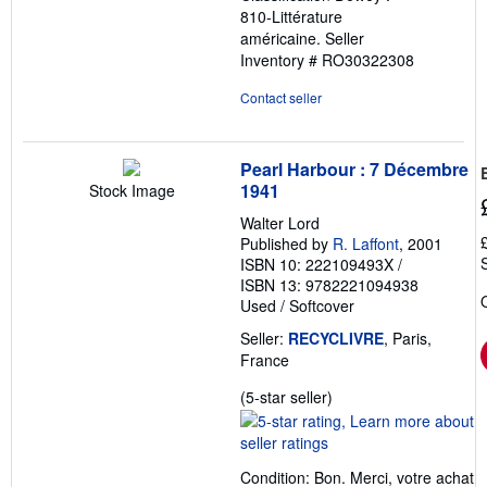
810-Littérature
américaine.
Seller
Inventory # RO30322308
Contact seller
Pearl Harbour : 7 Décembre
1941
Stock Image
Walter Lord
Published by
R. Laffont
, 2001
ISBN 10: 222109493X
/
ISBN 13: 9782221094938
Used
/
Softcover
Seller:
RECYCLIVRE
, Paris,
France
Seller
(5-star seller)
rating
5
out
Condition: Bon. Merci, votre achat
of