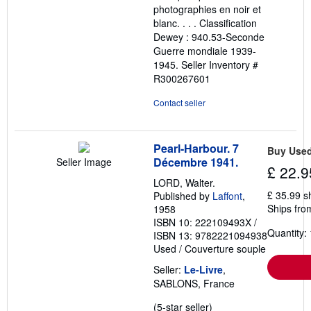
photographies en noir et
blanc. . . . Classification
Dewey : 940.53-Seconde
Guerre mondiale 1939-
1945.
Seller Inventory #
R300267601
Contact seller
Pearl-Harbour. 7
Buy Use
Décembre 1941.
Seller Image
£ 22.9
LORD, Walter.
£ 35.99 s
Published by
Laffont
,
Ships fro
1958
ISBN 10: 222109493X
/
Quantity: 
ISBN 13: 9782221094938
Used
/
Couverture souple
Seller:
Le-Livre
,
SABLONS, France
Seller
(5-star seller)