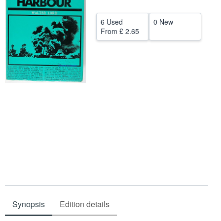
Start Selling
6 Used
0 New
Help
From
£ 2.65
CLOSE
Synopsis
Edition details