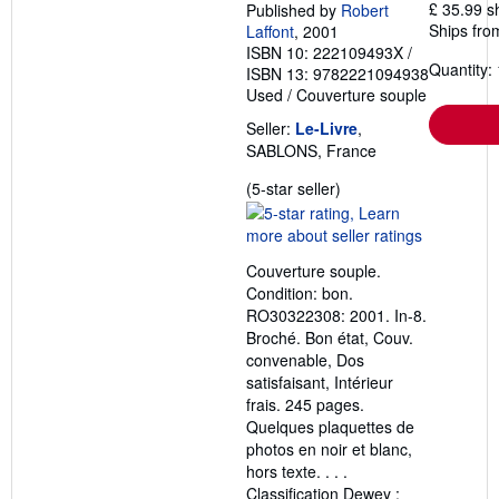
£ 35.99 s
Published by
Robert
Ships fro
Laffont
, 2001
ISBN 10: 222109493X
/
Quantity: 
ISBN 13: 9782221094938
Used
/
Couverture souple
Seller:
Le-Livre
,
SABLONS, France
Seller
(5-star seller)
rating
5
out
Couverture souple.
of
Condition: bon.
5
RO30322308: 2001. In-8.
stars
Broché. Bon état, Couv.
convenable, Dos
satisfaisant, Intérieur
frais. 245 pages.
Quelques plaquettes de
photos en noir et blanc,
hors texte. . . .
Classification Dewey :