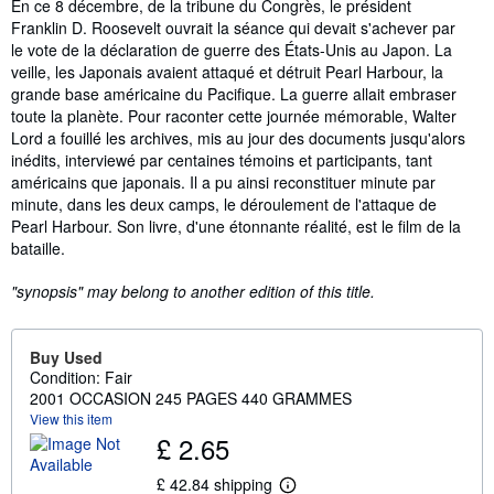
Synopsis
En ce 8 décembre, de la tribune du Congrès, le président
Franklin D. Roosevelt ouvrait la séance qui devait s'achever par
le vote de la déclaration de guerre des États-Unis au Japon. La
veille, les Japonais avaient attaqué et détruit Pearl Harbour, la
grande base américaine du Pacifique. La guerre allait embraser
toute la planète. Pour raconter cette journée mémorable, Walter
Lord a fouillé les archives, mis au jour des documents jusqu'alors
inédits, interviewé par centaines témoins et participants, tant
américains que japonais. Il a pu ainsi reconstituer minute par
minute, dans les deux camps, le déroulement de l'attaque de
Pearl Harbour. Son livre, d'une étonnante réalité, est le film de la
bataille.
"synopsis" may belong to another edition of this title.
Buy Used
Condition: Fair
2001 OCCASION 245 PAGES 440 GRAMMES
View this item
£ 2.65
£ 42.84 shipping
L