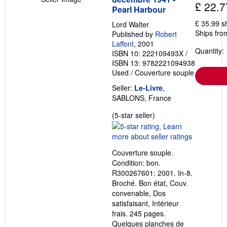
£ 22.7
Pearl Harbour
£ 35.99 s
Lord Walter
Ships fro
Published by
Robert
Laffont
, 2001
Quantity: 
ISBN 10: 222109493X
/
ISBN 13: 9782221094938
Used
/
Couverture souple
Seller:
Le-Livre
,
SABLONS, France
Seller
(5-star seller)
rating
5
out
Couverture souple.
of
Condition: bon.
5
R300267601: 2001. In-8.
stars
Broché. Bon état, Couv.
convenable, Dos
satisfaisant, Intérieur
frais. 245 pages.
Quelques planches de