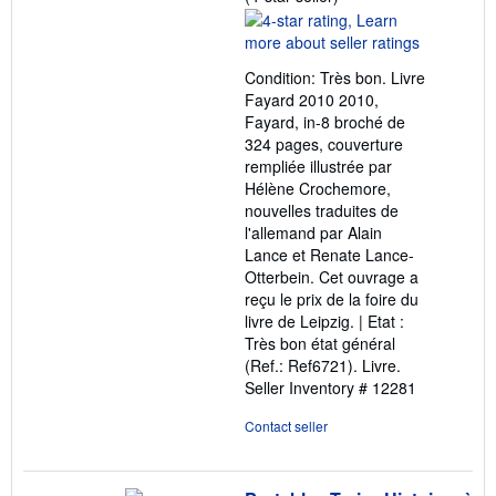
rating
4
out
Condition: Très bon. Livre
of
Fayard 2010 2010,
5
Fayard, in-8 broché de
stars
324 pages, couverture
rempliée illustrée par
Hélène Crochemore,
nouvelles traduites de
l'allemand par Alain
Lance et Renate Lance-
Otterbein. Cet ouvrage a
reçu le prix de la foire du
livre de Leipzig. | Etat :
Très bon état général
(Ref.: Ref6721). Livre.
Seller Inventory # 12281
Contact seller