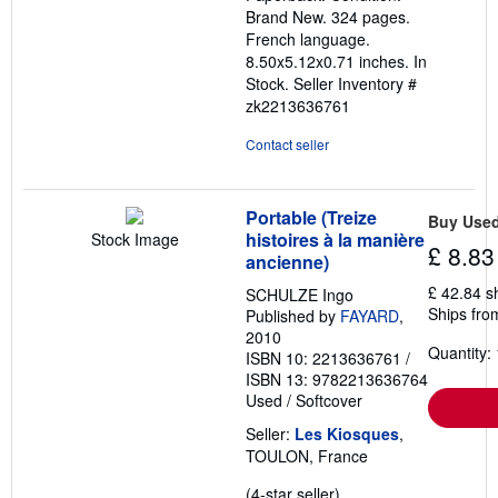
of
Brand New. 324 pages.
5
French language.
stars
8.50x5.12x0.71 inches. In
Stock.
Seller Inventory #
zk2213636761
Contact seller
Portable (Treize
Buy Use
histoires à la manière
Stock Image
£ 8.83
ancienne)
£ 42.84 s
SCHULZE Ingo
Ships fro
Published by
FAYARD
,
2010
Quantity: 
ISBN 10: 2213636761
/
ISBN 13: 9782213636764
Used
/
Softcover
Seller:
Les Kiosques
,
TOULON, France
Seller
(4-star seller)