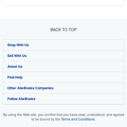
BACK TO TOP
Shop With Us
Sell With Us
Advanced Search
About Us
Browse Collections
Start Selling
Find Help
My Account
Join Our Affiliate Programme
About AbeBooks
Other AbeBooks Companies
My Orders
Book Buyback
Media
Help
Follow AbeBooks
View Basket
Refer a seller
Careers
Customer Service
AbeBooks.com
Privacy Policy
AbeBooks.de
By using the Web site, you confirm that you have read, understood, and agreed
to be bound by the
Terms and Conditions
.
Cookie Preferences
AbeBooks.fr