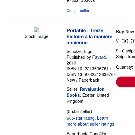
9782213636764
stars
Contact seller
Portable : Treize
Buy New
histoire à la manière
Stock Image
£ 30.0
ancienne
£ 10 ship
Schulze, Ingo
Ships fro
Published by
Fayard
,
2010
Quantity: 
ISBN 10: 2213636761
/
ISBN 13: 9782213636764
New
/
Paperback
Seller:
Revaluation
Books
, Exeter, United
Kingdom
Seller
(5-star seller)
rating
5
out
Paperback. Condition: