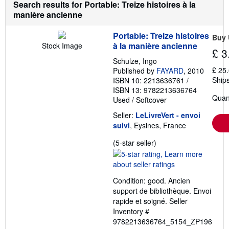
Search results for Portable: Treize histoires à la
p
p
manière ancienne
i
n
Portable: Treize histoires
g
Buy 
r
à la manière ancienne
Stock Image
£ 3
a
t
Schulze, Ingo
e
£ 25
Published by
FAYARD
, 2010
s
Ships
ISBN 10: 2213636761
/
ISBN 13: 9782213636764
Quant
Used
/
Softcover
Seller:
LeLivreVert - envoi
suivi
, Eysines, France
Seller
(5-star seller)
rating
5
out
Condition: good. Ancien
of
support de bibliothèque. Envoi
5
rapide et soigné.
Seller
stars
Inventory #
9782213636764_5154_ZP196