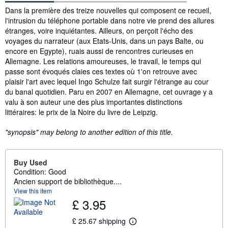
Synopsis
Dans la première des treize nouvelles qui composent ce recueil,
l'intrusion du téléphone portable dans notre vie prend des allures
étranges, voire inquiétantes. Ailleurs, on perçoit l'écho des
voyages du narrateur (aux Etats-Unis, dans un pays Balte, ou
encore en Egypte), ruais aussi de rencontres curieuses en
Allemagne. Les relations amoureuses, le travail, le temps qui
passe sont évoqués claies ces textes où 1'on retrouve avec
plaisir l'art avec lequel Ingo Schulze fait surgir l'étrange au cour
du banal quotidien. Paru en 2007 en Allemagne, cet ouvrage y a
valu à son auteur une des plus importantes distinctions
littéraires: le prix de la Noire du livre de Leipzig.
"synopsis" may belong to another edition of this title.
Buy Used
Condition: Good
Ancien support de bibliothèque....
View this item
£ 3.95
£ 25.67 shipping
L