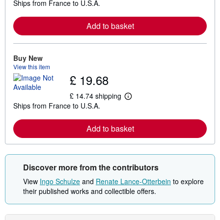
Ships from France to U.S.A.
e
a
r
Add to basket
n
m
o
r
e
Buy New
a
View this item
b
£ 19.68
o
u
t
£ 14.74 shipping
L
s
Ships from France to U.S.A.
e
h
a
i
r
p
Add to basket
n
p
m
i
o
n
r
g
e
r
Discover more from the contributors
a
a
b
t
View
Ingo Schulze
and
Renate Lance-Otterbein
to explore
o
e
u
s
their published works and collectible offers.
t
s
h
i