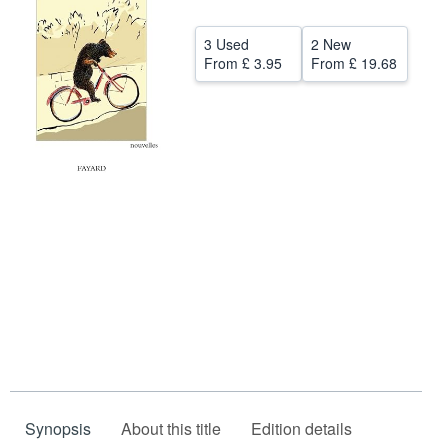
Start Selling
3 Used
2 New
Help
From
£ 3.95
From
£ 19.68
CLOSE
Synopsis
About this title
Edition details