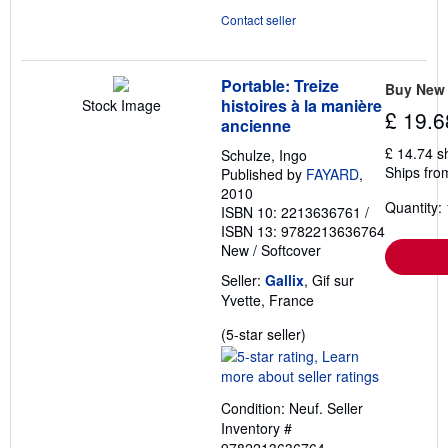
Contact seller
Portable: Treize
Buy New
histoires à la manière
Stock Image
£ 19.6
ancienne
£ 14.74 s
Schulze, Ingo
Ships fro
Published by
FAYARD
,
2010
Quantity: 
ISBN 10: 2213636761
/
ISBN 13: 9782213636764
New
/
Softcover
Seller:
Gallix
, Gif sur
Yvette, France
Seller
(5-star seller)
rating
5
out
Condition: Neuf.
Seller
of
Inventory #
5