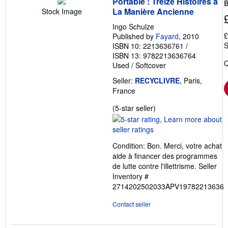
Portable : Treize Histoires à
La Manière Ancienne
Stock Image
Ingo Schulze
£
Published by
Fayard
, 2010
S
ISBN 10: 2213636761
/
ISBN 13: 9782213636764
Q
Used
/
Softcover
Seller:
RECYCLIVRE
, Paris,
France
Seller
(5-star seller)
rating
5
out
Condition: Bon. Merci, votre achat
of
aide à financer des programmes
5
de lutte contre l'illettrisme.
Seller
stars
Inventory #
2714202502033APV19782213636
Contact seller