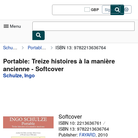
Skip to main content
AbeBooks.co.uk
GBP
Sign in
Site
shopping
preferences
Menu
Schulze, Ingo
Portable: Treize histoires à la manière ancienne
ISBN 13: 9782213636764
My Account
My Purchases
Portable: Treize histoires à la manière
ancienne - Softcover
Sign Off
Schulze, Ingo
Advanced Search
Browse Collections
Rare Books
Art & Collectables
Softcover
ISBN 10: 2213636761
Textbooks
ISBN 13: 9782213636764
Sellers
Publisher:
FAYARD
,
2010