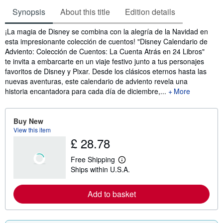
Synopsis
About this title
Edition details
Synopsis
¡La magia de Disney se combina con la alegría de la Navidad en
esta impresionante colección de cuentos! "Disney Calendario de
Adviento: Colección de Cuentos: La Cuenta Atrás en 24 Libros"
te invita a embarcarte en un viaje festivo junto a tus personajes
favoritos de Disney y Pixar. Desde los clásicos eternos hasta las
nuevas aventuras, este calendario de adviento revela una
historia encantadora para cada día de diciembre,...
More
Buy New
View this item
£ 28.78
Free Shipping
L
Ships within U.S.A.
e
a
r
Add to basket
n
m
o
r
e