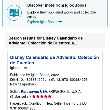
a
Discover more from IglooBooks
b
o
Explore their published works and collectible
u
offers.
t
Explore IglooBooks
s
h
i
p
p
Search results for Disney Calendario de
i
Adviento: Colección de CuentosLa...
n
g
r
a
Disney Calendario de Adviento: Colección
t
de Cuentos
e
s
Igloobooks
Published by
Igloo Books
, 2022
ISBN 10: 1803684259
/
ISBN 13: 9781803684253
New
/
Paperback
Seller:
Rarewaves USA
, OSWEGO, IL, U.S.A.
Seller
(5-star seller)
rating
Paperback. Condition: New.
Seller Inventory # LU-
5
9781803684253