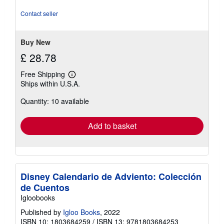
out
of
Contact seller
5
stars
Buy New
£ 28.78
Free Shipping
Learn
Ships within U.S.A.
more
about
Quantity: 10 available
shipping
rates
Add to basket
Disney Calendario de Adviento: Colección
de Cuentos
Igloobooks
Published by
Igloo Books
, 2022
ISBN 10: 1803684259
/
ISBN 13: 9781803684253