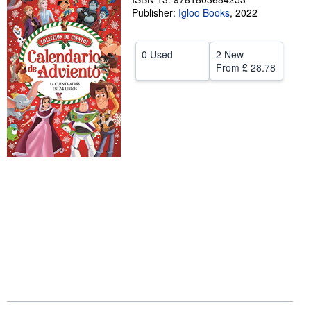
Publisher:
Igloo Books
,
2022
Start Selling
Help
0 Used
2 New
CLOSE
From
£ 28.78