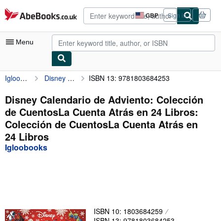
Skip to main content
AbeBooks.co.uk
GBP
Sign in
Site
shopping
preferences
Menu
Igloobooks
Disney Calendario de Adviento: Colección de CuentosLa Cuenta Atrás en 24 Libros: Colección de CuentosLa Cuenta Atrás en 24 Libros
ISBN 13: 9781803684253
My Account
My Purchases
Disney Calendario de Adviento: Colección
de CuentosLa Cuenta Atrás en 24 Libros:
Sign Off
Colección de CuentosLa Cuenta Atrás en
Advanced Search
24 Libros
Igloobooks
Browse Collections
Rare Books
Art & Collectables
Textbooks
ISBN 10: 1803684259
Sellers
ISBN 13: 9781803684253