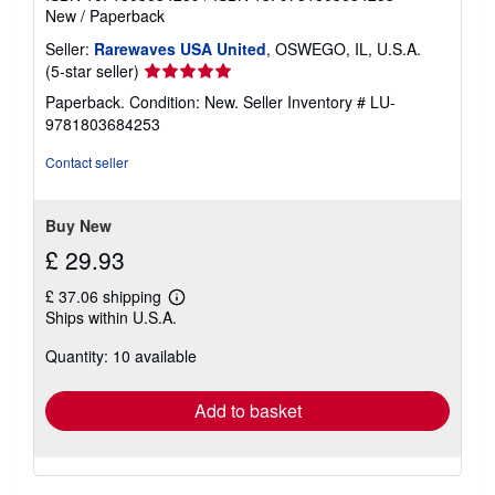
New
/
Paperback
Seller:
Rarewaves USA United
, OSWEGO, IL, U.S.A.
Seller
(5-star seller)
rating
Paperback. Condition: New.
Seller Inventory # LU-
5
9781803684253
out
of
Contact seller
5
stars
Buy New
£ 29.93
£ 37.06 shipping
Learn
Ships within U.S.A.
more
about
Quantity: 10 available
shipping
rates
Add to basket