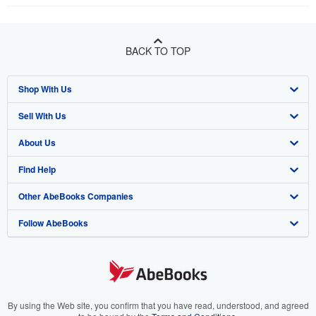
BACK TO TOP
Shop With Us
Sell With Us
Advanced Search
About Us
Browse Collections
Start Selling
Find Help
My Account
Join Our Affiliate Programme
About AbeBooks
Other AbeBooks Companies
My Orders
Book Buyback
Media
Help
Follow AbeBooks
View Basket
Refer a seller
Careers
Customer Service
AbeBooks.com
Privacy Policy
AbeBooks.de
Cookie Preferences
AbeBooks.fr
Cookies Notice
AbeBooks.it
By using the Web site, you confirm that you have read, understood, and agreed