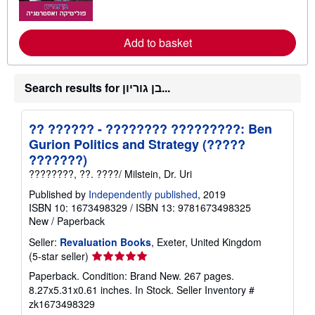
o
r
e
a
Add to basket
b
o
u
t
Search results for בן גוריון...
s
h
i
p
?? ?????? - ???????? ?????????: Ben
p
Gurion Politics and Strategy (?????
i
n
???????)
g
????????, ??. ????/ Milstein, Dr. Uri
r
a
Published by
Independently published
, 2019
t
ISBN 10: 1673498329
/
ISBN 13: 9781673498325
e
s
New
/
Paperback
Seller:
Revaluation Books
, Exeter, United Kingdom
Seller
(5-star seller)
rating
Paperback. Condition: Brand New. 267 pages.
5
8.27x5.31x0.61 inches. In Stock.
Seller Inventory #
out
zk1673498329
of