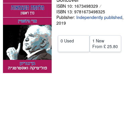
ISBN 10: 1673498329
Help
ISBN 13: 9781673498325
Publisher:
Independently published
,
CLOSE
2019
0 Used
1 New
From
£ 25.80