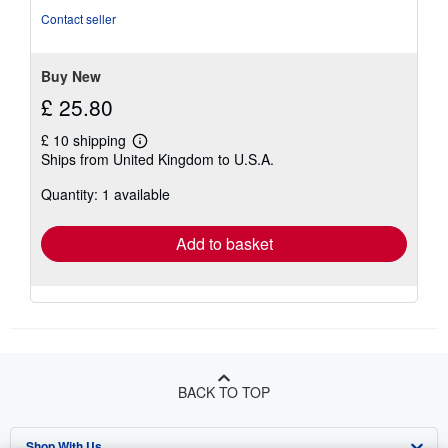
5
Contact seller
stars
Buy New
£ 25.80
£ 10 shipping
Learn
Ships from United Kingdom to U.S.A.
more
about
Quantity: 1 available
shipping
rates
Add to basket
BACK TO TOP
Shop With Us