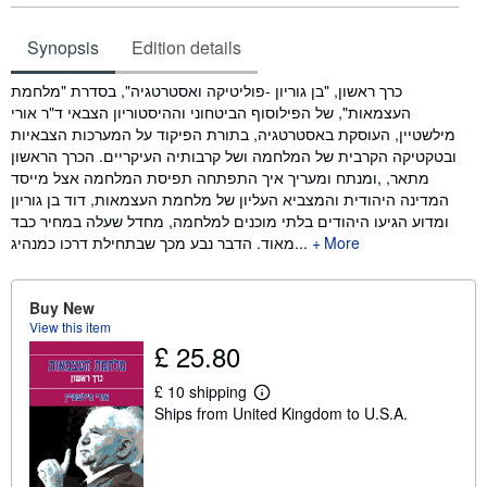
Synopsis
Edition details
Synopsis
כרך ראשון, "בן גוריון -פוליטיקה ואסטרטגיה", בסדרת "מלחמת
העצמאות", של הפילוסוף הביטחוני וההיסטוריון הצבאי ד"ר אורי
מילשטיין, העוסקת באסטרטגיה, בתורת הפיקוד על המערכות הצבאיות
ובטקטיקה הקרבית של המלחמה ושל קרבותיה העיקריים. הכרך הראשון
מתאר, ,ומנתח ומעריך איך התפתחה תפיסת המלחמה אצל מייסד
המדינה היהודית והמצביא העליון של מלחמת העצמאות, דוד בן גוריון
ומדוע הגיעו היהודים בלתי מוכנים למלחמה, מחדל שעלה במחיר כבד
מאוד. הדבר נבע מכך שבתחילת דרכו כמנהיג...
More
Buy New
View this item
£ 25.80
£ 10 shipping
L
Ships from United Kingdom to U.S.A.
e
a
r
n
m