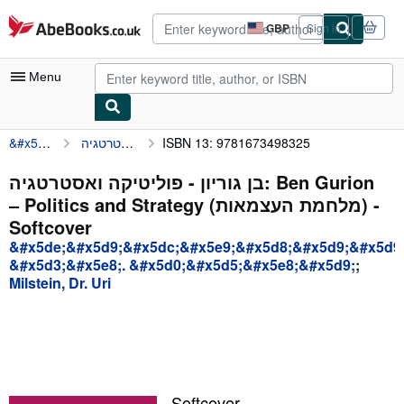
Skip to main content
AbeBooks.co.uk
GBP
Sign in
Site
shopping
preferences
Menu
&#x5de;&#x5d9;&#x5dc;&#x5e9;&#x5d8;&#x5d9;&#x5d9;&#x5df;, &#x5d3;&#x5e8;. &#x5d0;&#x5d5;&#x5e8;&#x5d9;
ISBN 13: 9781673498325
My Account
My Purchases
בן גוריון - פוליטיקה ואסטרטגיה: Ben Gurion
– Politics and Strategy (מלחמת העצמאות) -
Advanced Search
Softcover
Browse Collections
&#x5de;&#x5d9;&#x5dc;&#x5e9;&#x5d8;&#x5d9;&#x5d9;
&#x5d3;&#x5e8;. &#x5d0;&#x5d5;&#x5e8;&#x5d9;
;
Rare Books
Milstein, Dr. Uri
Art & Collectables
Textbooks
Sellers
Start Selling
Softcover