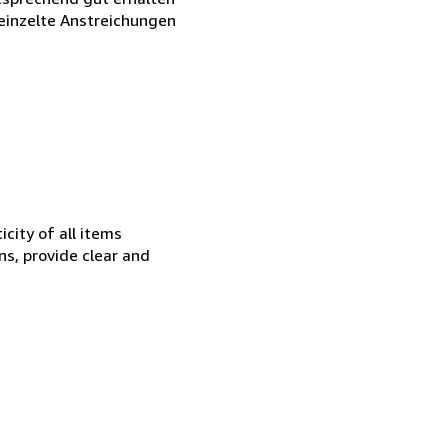
reinzelte Anstreichungen
city of all items
ns, provide clear and