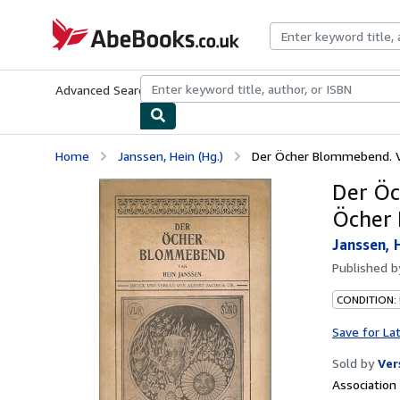
Skip to main content
AbeBooks.co.uk
Advanced Search
Browse Collections
Rare Books
Art & Collect
Home
Janssen, Hein (Hg.)
Der Öcher Blommebend. Vör
Der Öc
Öcher P
Janssen, 
Published 
CONDITION:
Save for La
Sold by
Ver
Associatio