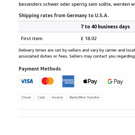
besonders schwer oder sperrig sein sollte, werden wi
Shipping rates from Germany to U.S.A.
7 to 40 business days
Order
Shipping
quantity
First item
£ 18.02
rates
from
Delivery times are set by sellers and vary by carrier and lo
Germany
associated duties or fees. Sellers may contact you regarding
to
U.S.A.
Payment Methods
Check
Cash
Invoice
Bank/Wire Transfer