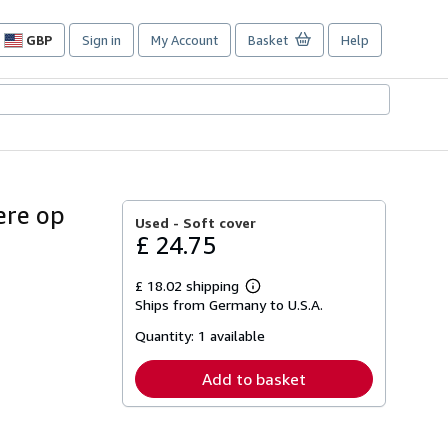
GBP
Sign in
My Account
Basket
Help
Site
shopping
preferences
ere op
Used -
Soft cover
£ 24.75
£ 18.02 shipping
Learn
Ships from Germany to U.S.A.
more
about
Quantity:
1 available
shipping
rates
Add to basket