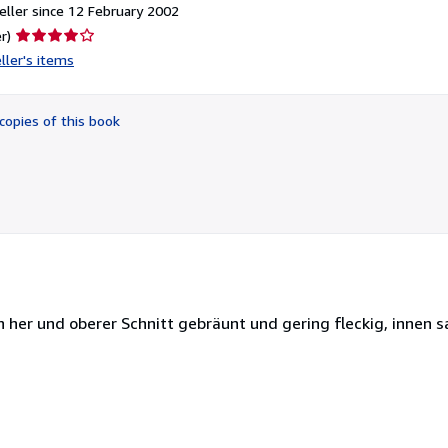
ller since 12 February 2002
Seller
r)
rating
ller's items
4
out
of
copies of this book
5
stars
n her und oberer Schnitt gebräunt und gering fleckig, innen s