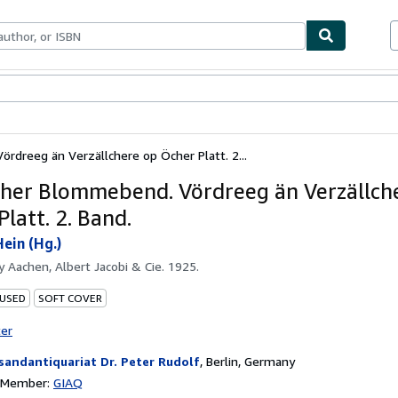
ables
Textbooks
Sellers
Start Selling
dreeg än Verzällchere op Öcher Platt. 2...
her Blommebend. Vördreeg än Verzällch
latt. 2. Band.
Hein (Hg.)
by
Aachen, Albert Jacobi & Cie. 1925.
 USED
SOFT COVER
ter
sandantiquariat Dr. Peter Rudolf
,
Berlin, Germany
n Member:
GIAQ