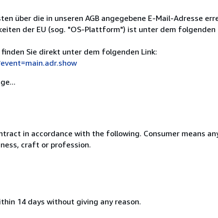
sten über die in unseren AGB angegebene E-Mail-Adresse erre
keiten der EU (sog. "OS-Plattform") ist unter dem folgenden L
 finden Sie direkt unter dem folgenden Link:
?event=main.adr.show
ge...
ntract in accordance with the following. Consumer means any
ness, craft or profession.
ithin 14 days without giving any reason.