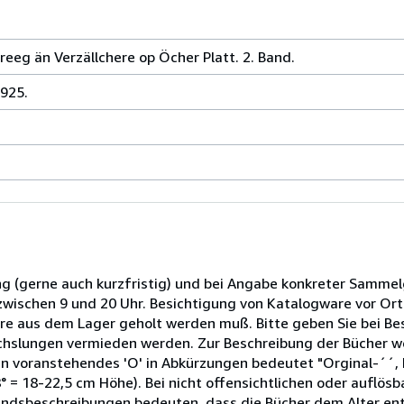
eg än Verzällchere op Öcher Platt. 2. Band.
1925.
g (gerne auch kurzfristig) und bei Angabe konkreter Sammel
zwischen 9 und 20 Uhr. Besichtigung von Katalogware vor Ort 
Ware aus dem Lager geholt werden muß. Bitte geben Sie bei Be
echslungen vermieden werden. Zur Beschreibung der Bücher w
n voranstehendes 'O' in Abkürzungen bedeutet "Orginal-´´, 
= 18-22,5 cm Höhe). Bei nicht offensichtlichen oder auflös
andsbeschreibungen bedeuten, dass die Bücher dem Alter en