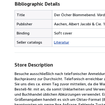
Bibliographic Details
Title
Der Öcher Blommebend. Vördre
Publisher
Aachen, Albert Jacobi & Cie. 
Binding
Soft cover
Seller catalogs
Literatur
Store Description
Besuche ausschließlich nach telefonischer Anmeldun
Buchpräsenz zur Durchsicht. Telefonisch erreichbar 
Sie uns dies ca. einen Tag zuvor mitteilen, da die 
Bestell-Nr. mit an, da somit Unklarheiten und Verw
und Buchhandel üblichen Abkürzungen verwendet. Ei
Größenangaben handelt es sich um Oktav-Format (8° 
beantworten wir gerne Ihre Anfrage. Fehlende Zust