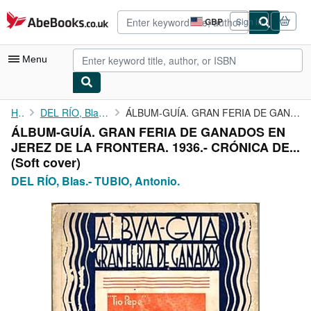
Skip to main content
AbeBooks.co.uk
GBP
Sign in
Site
shopping
preferences
Menu
My Account
Home
DEL RÍO, Blas.- TUBIO, Antonio.
ÁLBUM-GUÍA. GRAN FERIA DE GANADOS EN JEREZ DE LA FRONTERA. 1936....
ÁLBUM-GUÍA. GRAN FERIA DE GANADOS EN
My Purchases
JEREZ DE LA FRONTERA. 1936.- CRÓNICA DE...
Advanced Search
(Soft cover)
DEL RÍO, Blas.- TUBIO, Antonio.
Browse Collections
Rare Books
Art & Collectables
Textbooks
Sellers
Start Selling