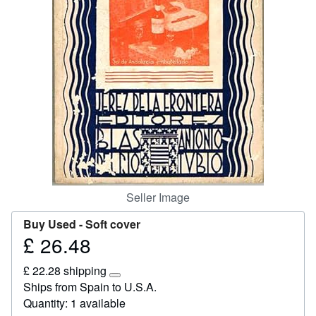
Help
CLOSE
Seller Image
Buy Used -
Soft cover
£ 26.48
Price
£
£ 22.28 shipping
26.48
Learn
Ships from Spain to U.S.A.
more
Quantity: 1 available
about
shipping