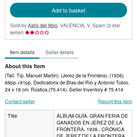
rates
Add to basket
Sold by
Asilo del libro
,
VALENCIA, V, Spain
(2-star
Seller
seller)
rating
2
Item details
Seller details
out
of
About this Item
5
stars
(Tall. Tip. Manuel Martín). (Jerez de la Frontera). (1936).
68pp.+91pp. Dedicatoria de Blas del Río y Antonio Tubio.
24 x 18 cm. Rústica.(75.414).
Seller Inventory # 75.414
Contact seller
Report this item
Title
ÁLBUM-GUÍA. GRAN FERIA DE
GANADOS EN JEREZ DE LA
FRONTERA. 1936.- CRÓNICA
DE JEREZ DE LA FRONTERA.