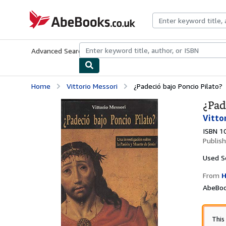
Skip to main content
AbeBooks.co.uk
Advanced Search
Browse Collections
Rare Books
Art & Collect
Home
Vittorio Messori
¿Padeció bajo Poncio Pilato?
¿Pad
Vitto
ISBN 1
Publis
Used
S
From
H
AbeBoo
This 