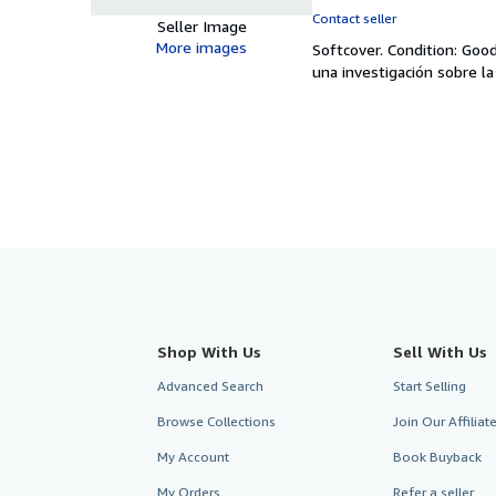
rating
Contact seller
Seller Image
5
More images
Softcover.
Condition: Goo
out
una investigación sobre l
of
5
stars
Shop With Us
Sell With Us
Advanced Search
Start Selling
Browse Collections
Join Our Affilia
My Account
Book Buyback
My Orders
Refer a seller