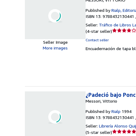
Published by
Rialp, Editori
ISBN 13: 9788432130441 
Seller:
Tráfico de Libros L
Seller
(
4-star seller
)
rating
Contact seller
Seller Image
4
More images
Encuadernación de tapa b
out
of
5
stars
¿Padeció bajo Ponc
Messori, Vittorio
Published by
Rialp
1994
ISBN 13: 9788432130441 
Seller:
Librería Alonso Qui
Seller
(
5-star seller
)