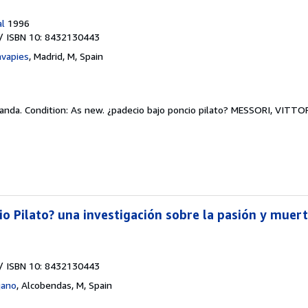
al
1996
/ ISBN 10: 8432130443
avapies
,
Madrid, M, Spain
landa.
Condition: As new.
¿padecio bajo poncio pilato? MESSORI, VITTO
io Pilato? una investigación sobre la pasión y muer
/ ISBN 10: 8432130443
jano
,
Alcobendas, M, Spain