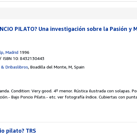
CIO PILATO? Una investigación sobre la Pasión y 
lp, Madrid
1996
/ ISBN 10: 8432130443
s & Dribaslibros
,
Boadilla del Monte, M, Spain
landa.
Condition: Very good.
4º menor. Rústica ilustrada con solapas. Po
traición.- Bajo Poncio Pilato.- etc. ver fotografía índice. Cubiertas con
io pilato? TRS