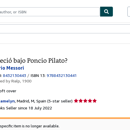
ables
Textbooks
Sellers
Start Selling
eció bajo Poncio Pilato?
rio Messori
0:
8432130443
/
ISBN 13:
9788432130441
hed by
Rialp, 1900
oft cover
Seller
amelyn
,
Madrid, M, Spain
(5-star seller)
rating
ks Seller since 18 July 2022
5
out
of
specific item is no longer available.
5