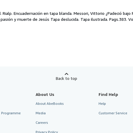
d.
Rialp. Encuadernación en tapa blanda. Messori, Vittorio ¿Padeció bajo 
a pasión y muerte de Jesús Tapa deslucida. Tapa ilustrada. Pags.383. V
Back to top
About Us
Find Help
About AbeBooks
Help
te Programme
Media
Customer Service
Careers
Privacy Policy