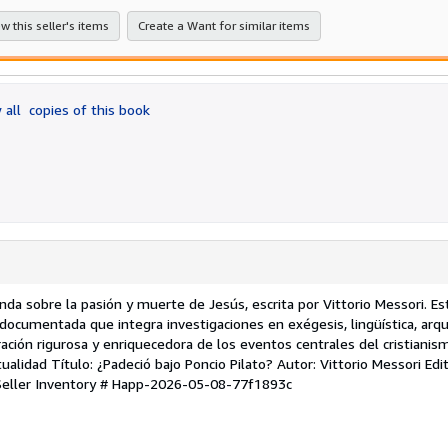
stars
w this seller's items
Create a Want for similar items
 all
copies of this book
nda sobre la pasión y muerte de Jesús, escrita por Vittorio Messori. Est
n documentada que integra investigaciones en exégesis, lingüística, arq
ración rigurosa y enriquecedora de los eventos centrales del cristianis
alidad Título: ¿Padeció bajo Poncio Pilato? Autor: Vittorio Messori Edit
Seller Inventory # Happ-2026-05-08-77f1893c