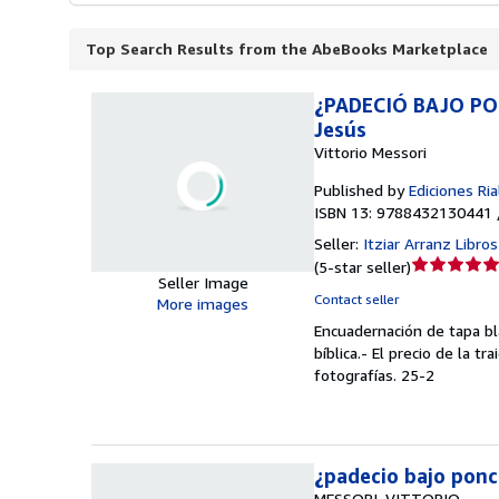
Top Search Results from the AbeBooks Marketplace
¿PADECIÓ BAJO PON
Jesús
Vittorio Messori
Published by
Ediciones Ria
ISBN 13: 9788432130441 
Seller:
Itziar Arranz Libro
Seller
(
5-star seller
)
Seller Image
rating
Contact seller
More images
5
Encuadernación de tapa b
out
bíblica.- El precio de la 
of
fotografías. 25-2
5
stars
¿padecio bajo ponc
MESSORI, VITTORIO